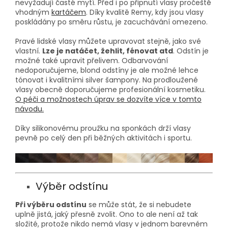
nevyžadují časté mytí. Před i po připnutí vlasy pročeště
vhodným
kartáčem
. Díky kvalitě Remy, kdy jsou vlasy
poskládány po směru růstu, je zacuchávání omezeno.
Pravé lidské vlasy můžete upravovat stejně, jako své
vlastní.
Lze je natáčet, žehlit, fénovat atd
. Odstín je
možné také upravit přelivem. Odbarvování
nedoporučujeme, blond odstíny je ale možné lehce
tónovat i kvalitními silver šampony. Na prodloužené
vlasy obecně doporučujeme profesionální kosmetiku.
O péči a možnostech úprav se dozvíte více v tomto
návodu.
Díky silikonovému proužku na sponkách drží vlasy
pevně po celý den při běžných aktivitách i sportu.
Výběr odstínu
Při výběru odstínu
se může stát, že si nebudete
uplně jistá, jaký přesně zvolit. Ono to ale není až tak
složité, protože nikdo nemá vlasy v jednom barevném