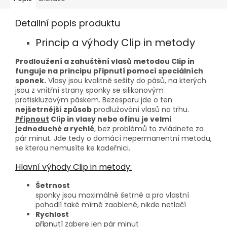
Detailní popis produktu
Princip a výhody Clip in metody
Prodloužení a zahuštění vlasů metodou Clip in
funguje na principu připnutí pomocí speciálních
sponek.
Vlasy jsou kvalitně sešity do pásů, na kterých
jsou z vnitřní strany sponky se silikonovým
protiskluzovým páskem. Bezesporu jde o ten
nejšetrnější způsob
prodlužování vlasů na trhu.
Připnout
Clip in vlasy nebo ofinu je velmi
jednoduché a rychlé
, bez problémů to zvládnete za
pár minut. Jde tedy o domácí nepermanentní metodu,
se kterou nemusíte ke kadeřnici.
Hlavní výhody Clip in metody:
Šetrnost
sponky jsou maximálně šetrné a pro vlastní
pohodlí také mírně zaoblené, nikde netlačí
Rychlost
připnutí
zabere jen pár minut