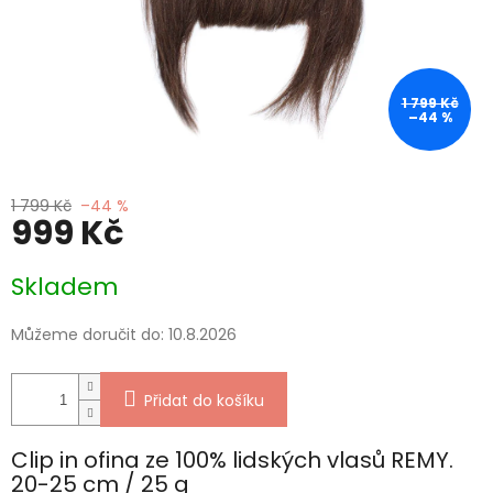
1 799 Kč
–44 %
1 799 Kč
–44 %
999 Kč
Měrná
Skladem
cena:
Můžeme doručit do:
10.8.2026
Přidat do košíku
Clip in ofina ze 100% lidských vlasů REMY.
20-25 cm / 25 g