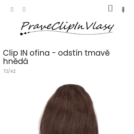
Přejít
NÁKUP
na
obsah
KOŠÍK
Clip IN ofina - odstín tmavě
hnědá
72/42