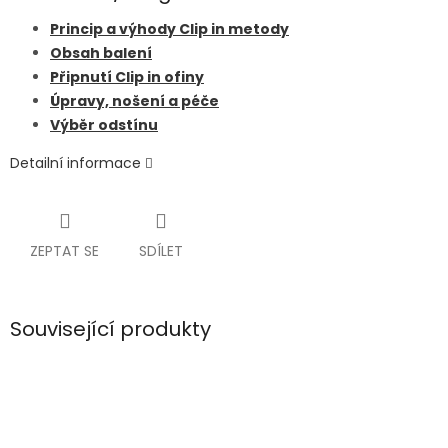
Princip a výhody Clip in metody
Obsah balení
Připnutí Clip in ofiny
Úpravy, nošení a péče
Výběr odstínu
Detailní informace
ZEPTAT SE
SDÍLET
Související produkty