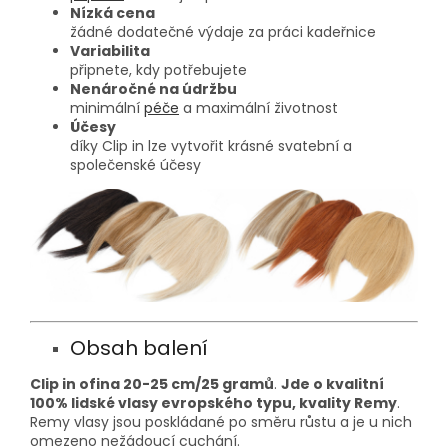
Nízká cena
žádné dodatečné výdaje za práci kadeřnice
Variabilita
připnete, kdy potřebujete
Nenáročné na údržbu
minimální
péče
a maximální životnost
Účesy
díky Clip in lze vytvořit krásné svatební a
společenské účesy
Obsah balení
Clip in ofina 20-25 cm/25 gramů
.
Jde o kvalitní
100% lidské vlasy evropského typu, kvality Remy
.
Remy vlasy jsou poskládané po směru růstu a je u nich
omezeno nežádoucí cuchání.