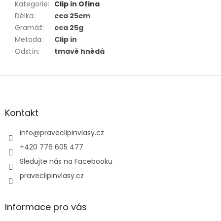
Kategorie
:
Clip in Ofina
Délka
:
cca 25cm
Gramáž
:
cca 25g
Metoda
:
Clip in
Odstín
:
tmavě hnědá
Z
á
p
a
Kontakt
t
í
info
@
praveclipinvlasy.cz
+420 776 605 477
Sledujte nás na Facebooku
praveclipinvlasy.cz
Informace pro vás