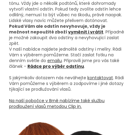
tónu. Vždy jde o několik podtónů, které dohromady
vytvoří vlastní odstín. Pokud tedy zvolíte odstín lehce
odlišný, nemusí to být vůbec na škodu, právě naopak.
Lidské vlasy navíc můžete přelivem dotónovat.
Pokud Vám ale odstín nevyhovuje, vždy je
možnost nepoužité zboží
vyměnit i vrátit
. Případně
je možné zakoupit dva odstíny a nevyhovující zaslat
zpět.
V naší nabídce najdete jednolité odstíny i melíry. Rádi
Vám s výběrem pomůžeme. Stačí zaslat fotku na
denním světle do
emailu
. Připravili jsme pro vás také
článek -
Rádce pro výběr odstínu
.
S jakýmkoliv dotazem nás neváhejte
kontaktovat
. Rádi
Vám pomůžeme s výběrem a zodpovíme i jiné dotazy
týkající se prodlužování vlasů.
Na naší pobočce v Brně nabízíme také službu
prodloužení vlasů metodou Clip in.