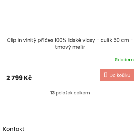
Clip In vlnitý příčes 100% lidské vlasy – culík 50 cm -
tmavý melír
Skladem
Do košíku
2 799 Kč
13
položek celkem
O
v
l
Z
á
á
d
p
a
a
Kontakt
c
t
í