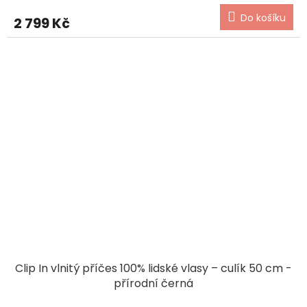
Do košíku
2 799 Kč
Clip In vlnitý příčes 100% lidské vlasy – culík 50 cm -
přírodní černá