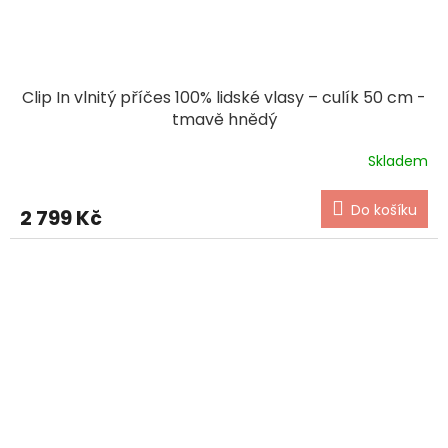
Clip In vlnitý příčes 100% lidské vlasy – culík 50 cm -
tmavě hnědý
Skladem
Do košíku
2 799 Kč