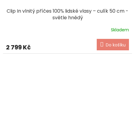
Clip In vlnitý příčes 100% lidské vlasy – culík 50 cm -
světle hnědý
Skladem
Do košíku
2 799 Kč