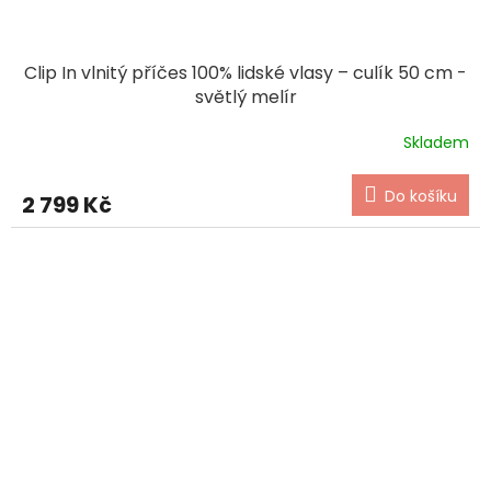
Clip In vlnitý příčes 100% lidské vlasy – culík 50 cm -
světlý melír
Skladem
Do košíku
2 799 Kč