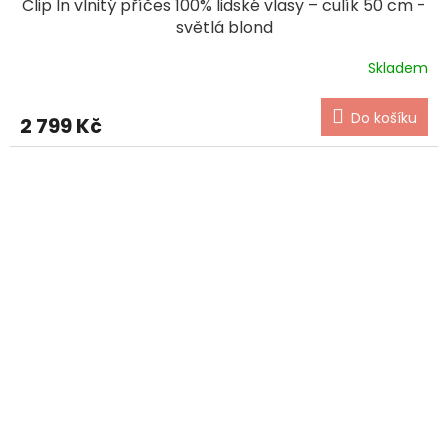
Clip In vlnitý příčes 100% lidské vlasy – culík 50 cm -
světlá blond
Skladem
Do košíku
2 799 Kč