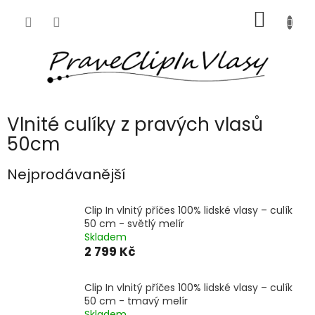
Přejít
NÁKUP
na
obsah
KOŠÍK
Vlnité culíky z pravých vlasů
50cm
Nejprodávanější
Clip In vlnitý příčes 100% lidské vlasy – culík
50 cm - světlý melír
Skladem
2 799 Kč
Clip In vlnitý příčes 100% lidské vlasy – culík
50 cm - tmavý melír
Skladem