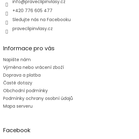
í
info
@
praveclipinvlasy.cz
p
r
+420 776 605 477
v
Sledujte nás na Facebooku
k
y
praveclipinvlasy.cz
v
ý
p
Informace pro vás
i
s
Napište nám
u
Výměna nebo vrácení zboží
Doprava a platba
Časté dotazy
Obchodní podmínky
Podmínky ochrany osobní údajů
Mapa serveru
Facebook