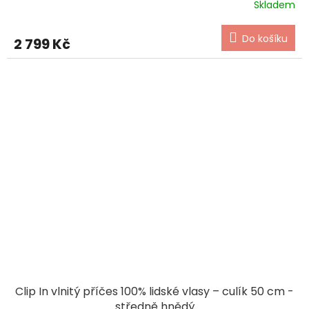
Skladem
Do košíku
2 799 Kč
Clip In vlnitý příčes 100% lidské vlasy – culík 50 cm -
středně hnědý