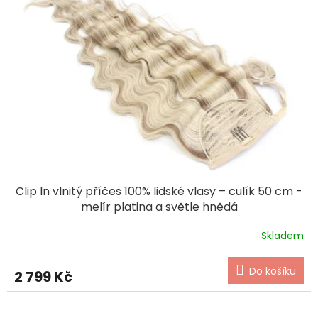
Clip In vlnitý příčes 100% lidské vlasy – culík 50 cm -
melír platina a světle hnědá
Skladem
Do košíku
2 799 Kč