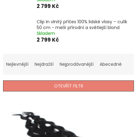
2 799 Kč
Clip In vlnitý příčes 100% lidské vlasy – culík
50 cm - melír přírodní a světlejší blond
Skladem
2 799 Kč
Ř
a
Nejlevnější
Nejdražší
Nejprodávanější
Abecedně
z
e
n
OTEVŘÍT FILTR
í
p
V
r
ý
o
p
d
i
u
s
k
p