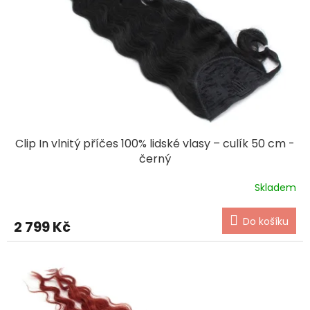
t
r
ů
o
d
u
k
t
ů
Clip In vlnitý příčes 100% lidské vlasy – culík 50 cm -
černý
Skladem
Do košíku
2 799 Kč