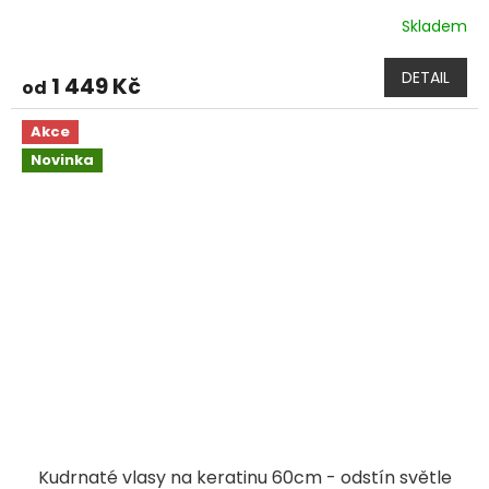
Skladem
DETAIL
1 449 Kč
od
Akce
Novinka
Kudrnaté vlasy na keratinu 60cm - odstín světle