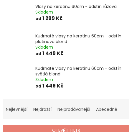
Vlasy na keratinu 60cm - odstín růžová
Skladem
1 299 Kč
od
Kudrnaté vlasy na keratinu 60cm - odstín
platinová blond
Skladem
1 449 Kč
od
Kudrnaté vlasy na keratinu 60cm - odstín
světlá blond
Skladem
1 449 Kč
od
Ř
a
Nejlevnější
Nejdražší
Nejprodávanější
Abecedně
z
e
n
OTEVŘÍT FILTR