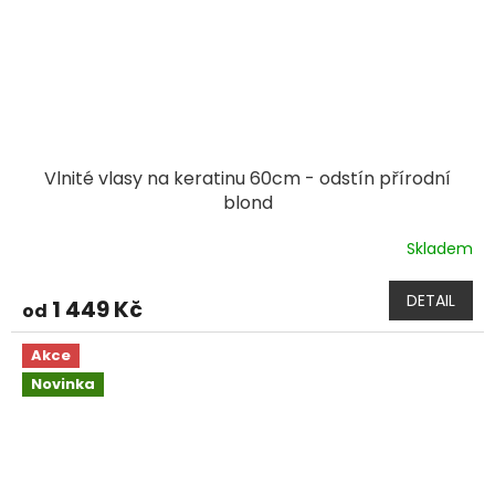
Vlnité vlasy na keratinu 60cm - odstín přírodní
blond
Skladem
DETAIL
1 449 Kč
od
Akce
Novinka