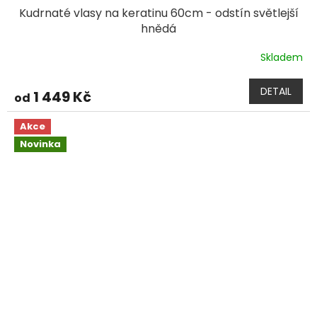
Kudrnaté vlasy na keratinu 60cm - odstín světlejší
hnědá
Skladem
DETAIL
1 449 Kč
od
Akce
Novinka