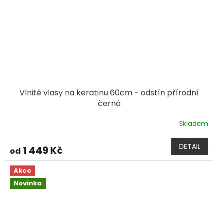
Vlnité vlasy na keratinu 60cm - odstín přírodní
černá
Skladem
DETAIL
1 449 Kč
od
Akce
Novinka