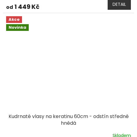
DETAIL
1 449 Kč
od
Akce
Novinka
Kudrnaté vlasy na keratinu 60cm - odstín středně
hnědá
Skladem