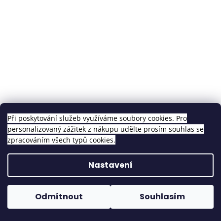
Při poskytování služeb využíváme soubory cookies. Pro
Vlnité vlasy na keratinu 60cm - odstín světlá blond
personalizovaný zážitek z nákupu udělte prosím souhlas se
zpracováním všech typů cookies.
Skladem
Nastavení
DETAIL
1 449 Kč
od
Odmítnout
Souhlasím
Akce
Objednávky vytvořené do 14h odesíláme tentýž den!
Novinka