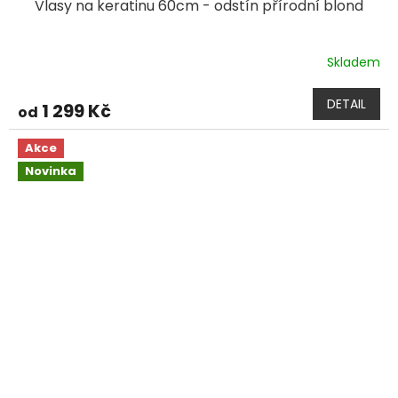
Vlasy na keratinu 60cm - odstín přírodní blond
Skladem
DETAIL
1 299 Kč
od
Akce
Novinka