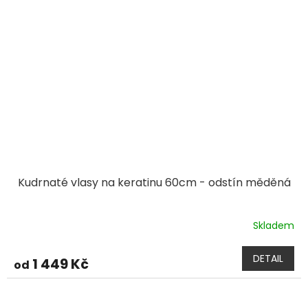
Kudrnaté vlasy na keratinu 60cm - odstín měděná
Skladem
DETAIL
1 449 Kč
od