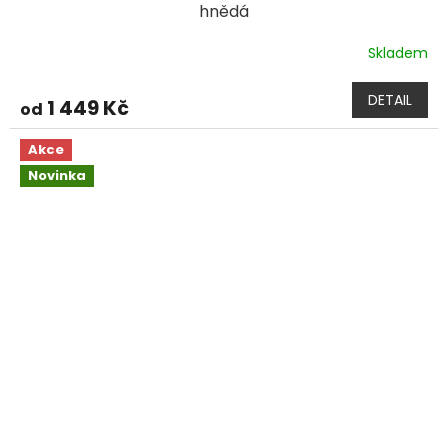
hnědá
Skladem
DETAIL
1 449 Kč
od
Akce
Novinka