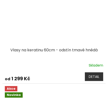
Vlasy na keratinu 60cm - odstín tmavě hnědá
Skladem
DETAIL
1 299 Kč
od
Akce
Novinka