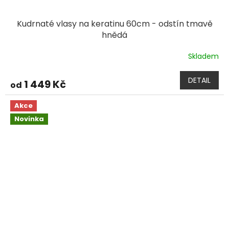
Kudrnaté vlasy na keratinu 60cm - odstín tmavě
hnědá
Skladem
DETAIL
1 449 Kč
od
Akce
Novinka