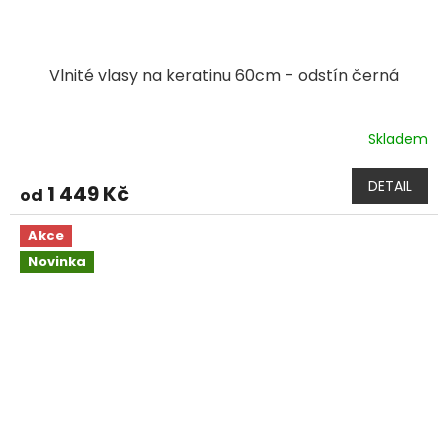
Vlnité vlasy na keratinu 60cm - odstín černá
Skladem
DETAIL
1 449 Kč
od
Akce
Novinka