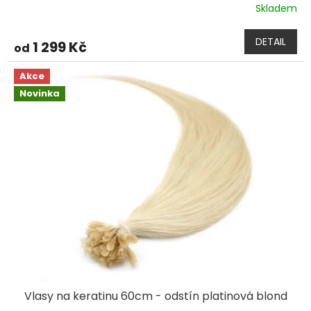
Skladem
DETAIL
1 299 Kč
od
Akce
Novinka
Vlasy na keratinu 60cm - odstín platinová blond