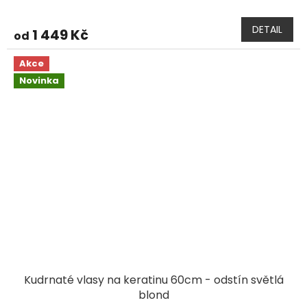
DETAIL
1 449 Kč
od
Akce
Novinka
Kudrnaté vlasy na keratinu 60cm - odstín světlá
blond