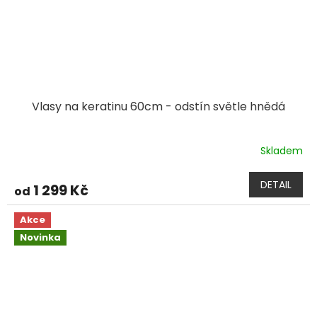
Vlasy na keratinu 60cm - odstín světle hnědá
Skladem
DETAIL
1 299 Kč
od
Akce
Novinka