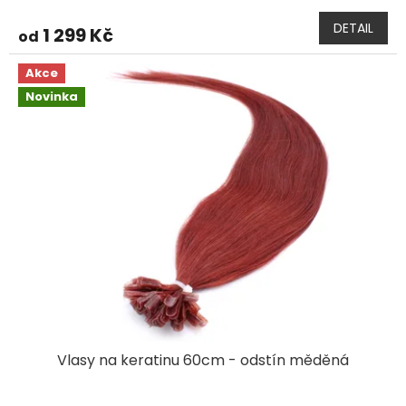
DETAIL
1 299 Kč
od
Akce
Novinka
Vlasy na keratinu 60cm - odstín měděná