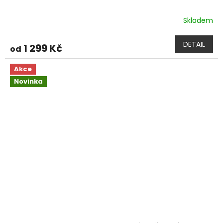
Skladem
DETAIL
1 299 Kč
od
Akce
Novinka