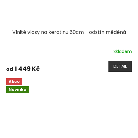
Vlnité vlasy na keratinu 60cm - odstín měděná
Skladem
DETAIL
1 449 Kč
od
Akce
Novinka