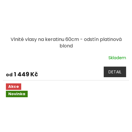
Vlnité vlasy na keratinu 60cm - odstín platinová
blond
Skladem
DETAIL
1 449 Kč
od
Akce
Novinka