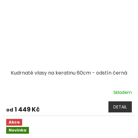
Kudrnaté vlasy na keratinu 60cm - odstín černá
Skladem
DETAIL
1 449 Kč
od
Akce
Novinka