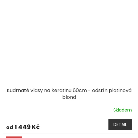
Kudrnaté vlasy na keratinu 60cm - odstín platinová
blond
Skladem
DETAIL
1 449 Kč
od