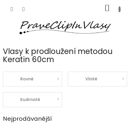
Přejít
NÁKUP
na
obsah
KOŠÍK
Vlasy k prodloužení metodou
Keratin 60cm
Rovné
Vlnité
Kudrnaté
Nejprodávanější