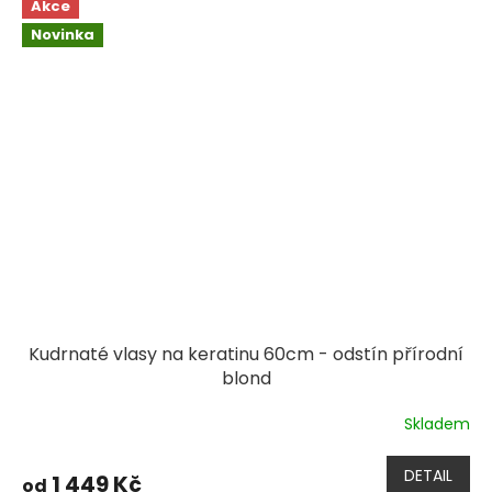
Akce
Novinka
Kudrnaté vlasy na keratinu 60cm - odstín přírodní
blond
Skladem
DETAIL
1 449 Kč
od