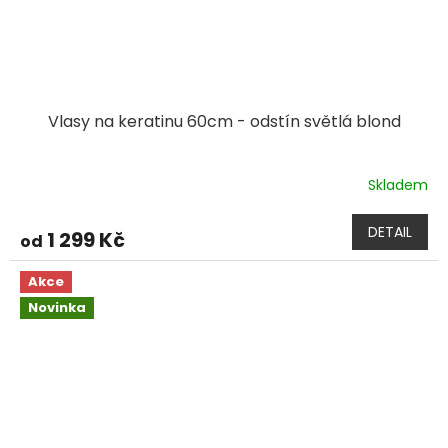
Vlasy na keratinu 60cm - odstín světlá blond
Skladem
DETAIL
1 299 Kč
od
Akce
Novinka