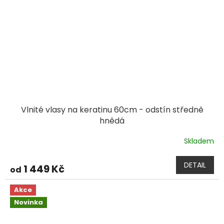
Vlnité vlasy na keratinu 60cm - odstín středně
hnědá
Skladem
DETAIL
1 449 Kč
od
Akce
Novinka