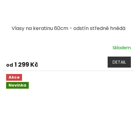
Vlasy na keratinu 60cm - odstín středně hnědá
Skladem
DETAIL
1 299 Kč
od
Akce
Novinka