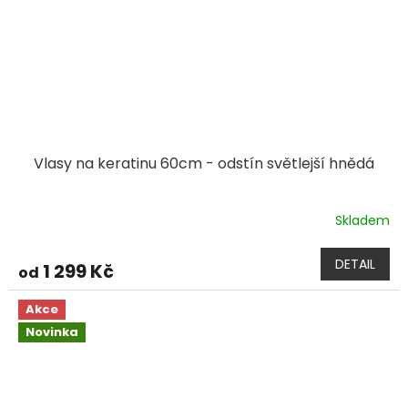
Vlasy na keratinu 60cm - odstín světlejší hnědá
Skladem
DETAIL
1 299 Kč
od
Akce
Novinka