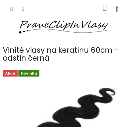
Přejít
NÁKUP
na
obsah
KOŠÍK
Vlnité vlasy na keratinu 60cm -
odstín černá
Akce
Novinka