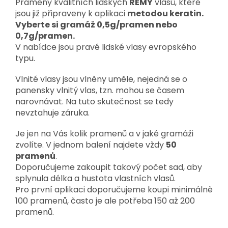
Prameny kvalitních lidských
REMY
vlasů, které
jsou již připraveny k aplikaci
metodou keratin.
Vyberte si gramáž 0,5g/pramen nebo
0,7g/pramen.
V nabídce jsou pravé lidské vlasy evropského
typu.
Vlnité vlasy jsou vlněny uměle, nejedná se o
panensky vlnitý vlas, tzn. mohou se časem
narovnávat. Na tuto skutečnost se tedy
nevztahuje záruka.
Je jen na Vás kolik pramenů a v jaké gramáži
zvolíte. V jednom balení najdete vždy
50
pramenů
.
Doporučujeme zakoupit takový počet sad, aby
splynula délka a hustota vlastních vlasů.
Pro první aplikaci doporučujeme koupi minimálně
100 pramenů, často je ale potřeba 150 až 200
pramenů.