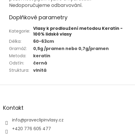
Nedoporučujeme odbarvování.
Doplňkové parametry
Vlasy k prodloužení metodou Keratin -
Kategorie
:
100% lidské vlasy
Délka
:
60-63cm
Gramáž
:
0,5g /pramen nebo 0,7g/pramen
Metoda
:
keratin
Odstín
:
černá
Struktura
:
vlnitá
Z
á
p
a
Kontakt
t
í
info
@
praveclipinvlasy.cz
+420 776 605 477