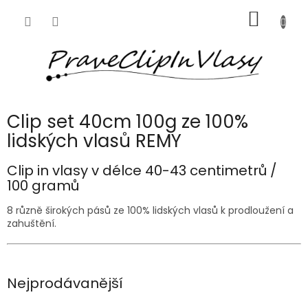
Přejít
NÁKUP
na
obsah
KOŠÍK
Clip set 40cm 100g ze 100%
lidských vlasů REMY
Clip in vlasy v délce 40-43 centimetrů /
100 gramů
8 různě širokých pásů ze 100% lidských vlasů k prodloužení a
zahuštění.
Nejprodávanější