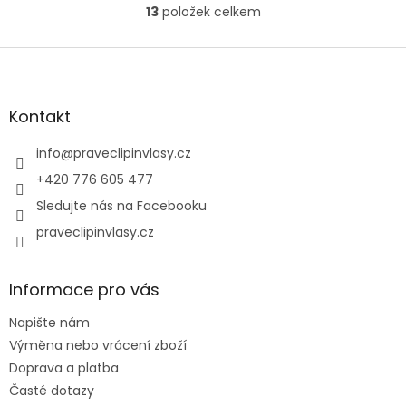
13
položek celkem
O
v
l
Z
á
á
d
p
a
a
Kontakt
c
t
í
í
info
@
praveclipinvlasy.cz
p
r
+420 776 605 477
v
Sledujte nás na Facebooku
k
y
praveclipinvlasy.cz
v
ý
p
Informace pro vás
i
s
Napište nám
u
Výměna nebo vrácení zboží
Doprava a platba
Časté dotazy