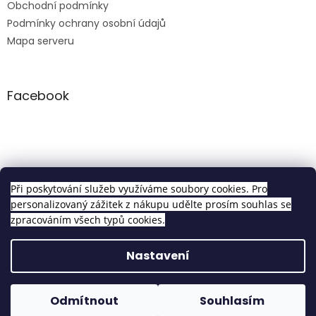
Obchodní podmínky
Podmínky ochrany osobní údajů
Mapa serveru
Facebook
Clip in sety
Při poskytování služeb využíváme soubory cookies. Pro
personalizovaný zážitek z nákupu udělte prosím souhlas se
zpracováním všech typů cookies.
Vytvořil Shoptet
Nastavení
Copyright 2026
Pravé Clip In Vlasy
. Všechna práva
Odmítnout
Souhlasím
vyhrazena.
Upravit nastavení cookies
Objednávky vytvořené do 14h odesíláme tentýž den!