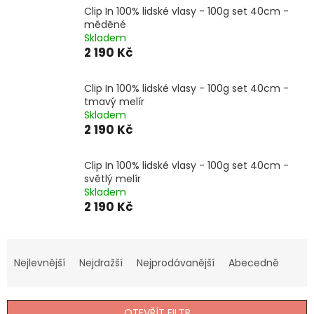
Clip In 100% lidské vlasy - 100g set 40cm -
měděné
Skladem
2 190 Kč
Clip In 100% lidské vlasy - 100g set 40cm -
tmavý melír
Skladem
2 190 Kč
Clip In 100% lidské vlasy - 100g set 40cm -
světlý melír
Skladem
2 190 Kč
Ř
a
Nejlevnější
Nejdražší
Nejprodávanější
Abecedně
z
e
n
OTEVŘÍT FILTR