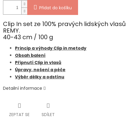
Přidat do košíku
Clip In set ze 100% pravých lidských vlasů
REMY.
40-43 cm / 100 g
Princip a výhody Clip in metody
Obsah balení
Připnutí Clip in vlasů
Úpravy, nošení a péče
Výběr délky a odstínu
Detailní informace
ZEPTAT SE
SDÍLET