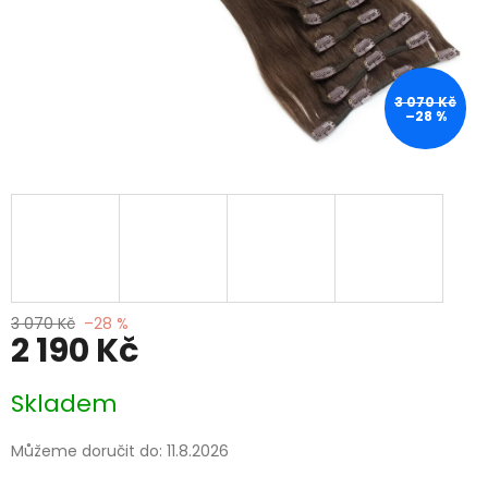
3 070 Kč
–28 %
3 070 Kč
–28 %
2 190 Kč
Měrná
Skladem
cena:
Můžeme doručit do:
11.8.2026