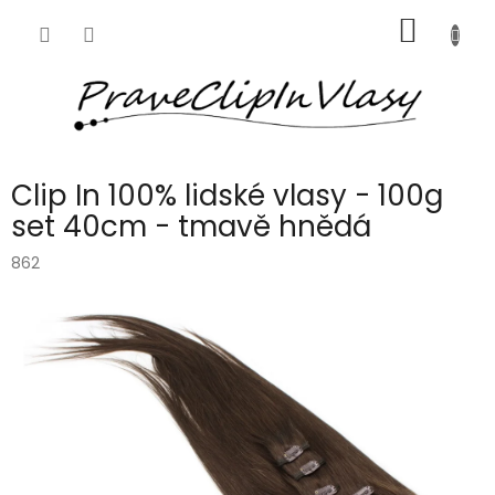
Přejít
NÁKUP
na
obsah
KOŠÍK
Clip In 100% lidské vlasy - 100g
set 40cm - tmavě hnědá
862