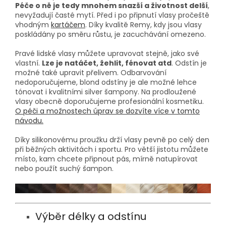
Péče o ně je tedy mnohem snazší a životnost delší
,
nevyžadují časté mytí. Před i po připnutí vlasy pročeště
vhodným
kartáčem
. Díky kvalitě Remy, kdy jsou vlasy
poskládány po směru růstu, je zacuchávání omezeno.
Pravé lidské vlasy můžete upravovat stejně, jako své
vlastní.
Lze je natáčet, žehlit, fénovat atd
. Odstín je
možné také upravit přelivem. Odbarvování
nedoporučujeme, blond odstíny je ale možné lehce
tónovat i kvalitními silver šampony. Na prodloužené
vlasy obecně doporučujeme profesionální kosmetiku.
O péči a možnostech úprav se dozvíte více v tomto
návodu.
Díky silikonovému proužku drží vlasy pevně po celý den
při běžných aktivitách i sportu. Pro větší jistotu můžete
místo, kam chcete připnout pás, mírně natupírovat
nebo použít suchý šampon.
Výběr délky a odstínu