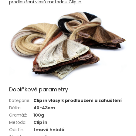
prodloužení vlasů metodou Clip in.
Doplňkové parametry
Kategorie
:
Clip in vlasy k prodloužení a zahuštění
Délka
:
40-43cm
Gramáž
:
100g
Metoda
:
Clip in
Odstín
:
tmavě hnědá