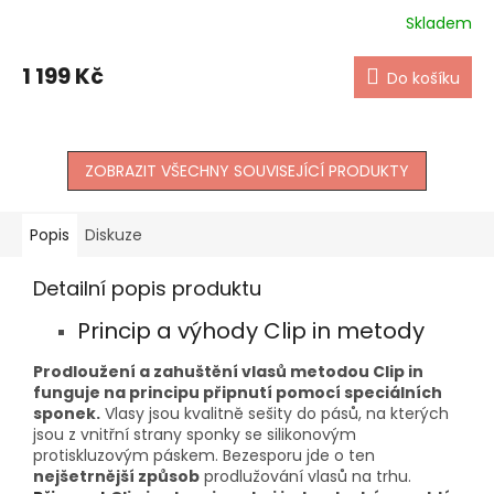
Skladem
1 199 Kč
Do košíku
ZOBRAZIT VŠECHNY SOUVISEJÍCÍ PRODUKTY
Popis
Diskuze
Detailní popis produktu
Princip a výhody Clip in metody
Prodloužení a zahuštění vlasů metodou Clip in
funguje na principu připnutí pomocí speciálních
sponek.
Vlasy jsou kvalitně sešity do pásů, na kterých
jsou z vnitřní strany sponky se silikonovým
protiskluzovým páskem. Bezesporu jde o ten
nejšetrnější způsob
prodlužování vlasů na trhu.