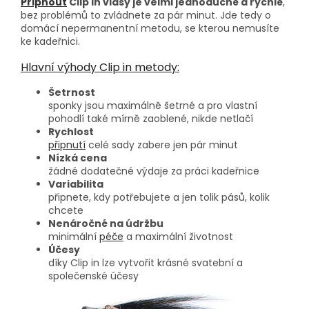
Připnout
Clip in vlasy je velmi jednoduché a rychlé
,
bez problémů to zvládnete za pár minut. Jde tedy o
domácí nepermanentní metodu, se kterou nemusíte
ke kadeřnici.
Hlavní výhody Clip in metody:
Šetrnost
sponky jsou maximálně šetrné a pro vlastní
pohodlí také mírně zaoblené, nikde netlačí
Rychlost
připnutí
celé sady zabere jen pár minut
Nízká cena
žádné dodatečné výdaje za práci kadeřnice
Variabilita
připnete, kdy potřebujete a jen tolik pásů, kolik
chcete
Nenáročné na údržbu
minimální
péče
a maximální životnost
Účesy
díky Clip in lze vytvořit krásné svatební a
společenské účesy