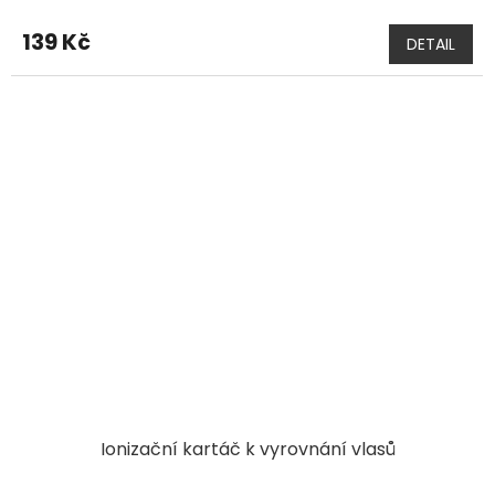
139 Kč
DETAIL
Ionizační kartáč k vyrovnání vlasů