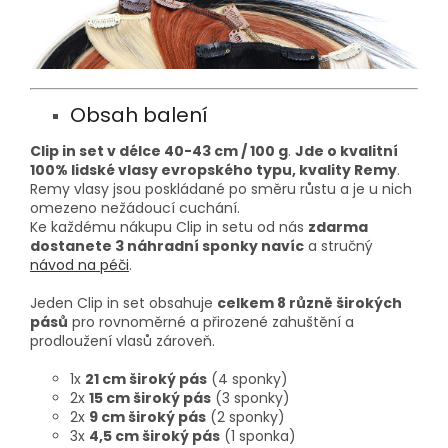
Obsah balení
Clip in set v délce 40-43 cm / 100 g
.
Jde o kvalitní
100% lidské vlasy evropského typu, kvality Remy
.
Remy vlasy jsou poskládané po směru růstu a je u nich
omezeno nežádoucí cuchání.
Ke každému nákupu Clip in setu od nás
zdarma
dostanete 3 náhradní sponky navíc
a stručný
návod na péči
.
Jeden Clip in set obsahuje
celkem 8 různě širokých
pásů
pro rovnoměrné a přirozené zahuštění a
prodloužení vlasů zároveň.
1x
21 cm široký pás
(4 sponky)
2x
15 cm široký pás
(3 sponky)
2x
9 cm široký pás
(2 sponky)
3x
4,5 cm široký pás
(1 sponka)