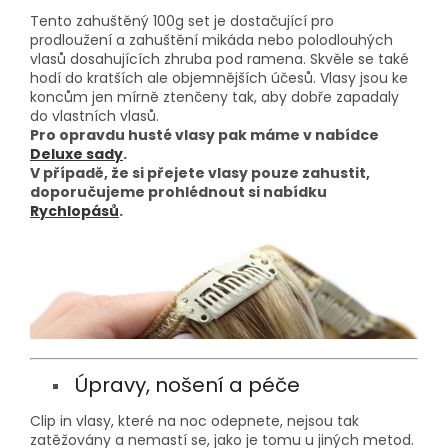
Tento zahuštěný 100g set je dostačující pro
prodloužení a zahuštění mikáda nebo polodlouhých
vlasů dosahujících zhruba pod ramena. Skvěle se také
hodí do kratších ale objemnějších účesů. Vlasy jsou ke
koncům jen mírně ztenčeny tak, aby dobře zapadaly
do vlastních vlasů.
Pro opravdu husté vlasy pak máme v nabídce
Deluxe sady
.
V případě, že si přejete vlasy pouze zahustit,
doporučujeme prohlédnout si nabídku
Rychlopásů
.
Úpravy, nošení a péče
Clip in vlasy, které na noc odepnete, nejsou tak
zatěžovány a nemastí se, jako je tomu u jiných metod.