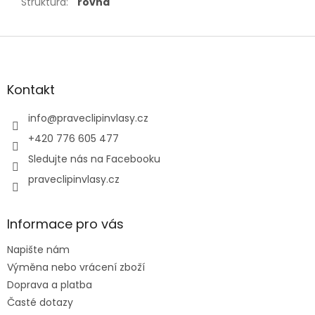
Struktura
:
rovná
Z
á
p
a
Kontakt
t
í
info
@
praveclipinvlasy.cz
+420 776 605 477
Sledujte nás na Facebooku
praveclipinvlasy.cz
Informace pro vás
Napište nám
Výměna nebo vrácení zboží
Doprava a platba
Časté dotazy