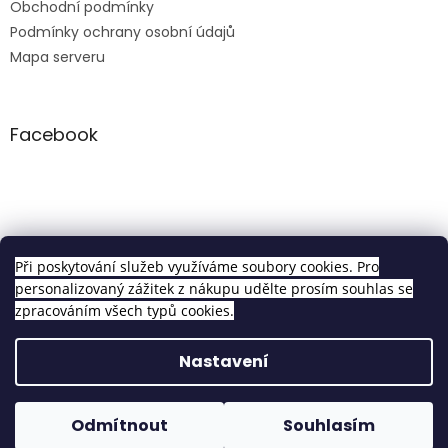
Obchodní podmínky
Podmínky ochrany osobní údajů
Mapa serveru
Facebook
Clip in sety
Při poskytování služeb využíváme soubory cookies. Pro
personalizovaný zážitek z nákupu udělte prosím souhlas se
zpracováním všech typů cookies.
Vytvořil Shoptet
Nastavení
Copyright 2026
Pravé Clip In Vlasy
. Všechna práva
Odmítnout
Souhlasím
vyhrazena.
Upravit nastavení cookies
Objednávky vytvořené do 14h odesíláme tentýž den!