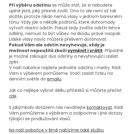
Při výběru odstínu
se může stát, že si nebudete
uplně jistá, jaký přesně zvolit. Ono to ale není až tak
složité, protože nikdo nemá vlasy v jednom barevném
tónu. Vždy jde o několik podtónů, které dohromady
vytvoří vlastní odstín. Pokud tedy zvolíte odstín lehce
odlišný, nemusí to být vůbec na škodu, právě naopak.
Lidské vlasy navíc můžete přelivem dotónovat.
Pokud Vám ale odstín nevyhovuje, vždy je
možnost nepoužité zboží
vyměnit i vrátit
. Případně
je možné zakoupit dva odstíny a nevyhovující zaslat
zpět.
V naší nabídce najdete jednolité odstíny i melíry. Rádi
Vám s výběrem pomůžeme. Stačí zaslat fotku na
denním světle do
emailu
.
Jak co nejlépe vybrat délku příčesků si můžete přečíst
zde
.
S jakýmkoliv dotazem nás neváhejte
kontaktovat
. Rádi
Vám pomůžeme s výběrem a zodpovíme i jiné dotazy
týkající se prodlužování vlasů.
Na naší pobočce v Brně nabízíme také službu