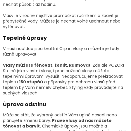
nechat působit až hodinu.
Vlasy je vhodné nejdříve promačkat ručníkem a zbavit je
přebytečné vody. Můžete je nechat volně uschnout nebo
vyfénovat.
Tepelné úpravy
V naší nabídce jsou kvalitní Clip in vlasy a můžete je tedy
různě upravovat.
Vlasy můžete fénovat, žehlit, kulmovat
. Zde ale POZOR!
Stejně jako vlastní vlasy, i prodloužené vlasy můžete
tepelnými úpravami vysušit. Nedoporučujeme překračovat
teplotu
180 stupňů
a přípravky pro ochranu vlasů před
teplem by Vám neměly chybět. Styling vždy provádějte na
suchých vlasech!
Úprava odstínu
Může se stát, že vybraný odstín Vám uplně nesedl nebo
plánujete změnu barvy.
Pravé vlasy od nás můžete
tónovat a barvit.
Chemické úpravy jsou možné a