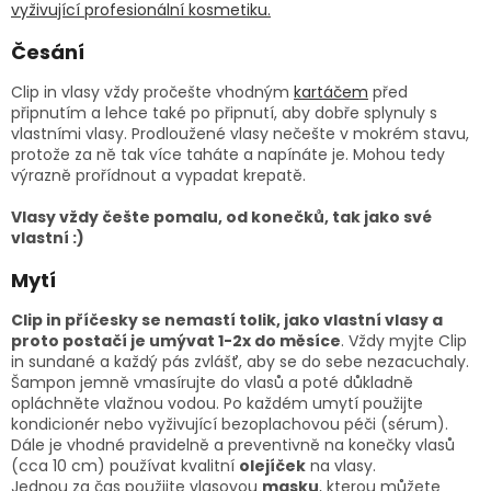
vyživující profesionální kosmetiku.
Česání
Clip in vlasy vždy pročešte vhodným
kartáčem
před
připnutím a lehce také po připnutí, aby dobře splynuly s
vlastními vlasy. Prodloužené vlasy nečešte v mokrém stavu,
protože za ně tak více taháte a napínáte je. Mohou tedy
výrazně prořídnout a vypadat krepatě.
Vlasy vždy češte pomalu, od konečků, tak jako své
vlastní :)
Mytí
Clip in příčesky se nemastí tolik, jako vlastní vlasy a
proto postačí je umývat 1-2x do měsíce
. Vždy myjte Clip
in sundané a každý pás zvlášť, aby se do sebe nezacuchaly.
Šampon jemně vmasírujte do vlasů a poté důkladně
opláchněte vlažnou vodou. Po každém umytí použijte
kondicionér nebo vyživující bezoplachovou péči (sérum).
Dále je vhodné pravidelně a preventivně na konečky vlasů
(cca 10 cm) používat kvalitní
olejíček
na vlasy.
Jednou za čas použijte vlasovou
masku
, kterou můžete