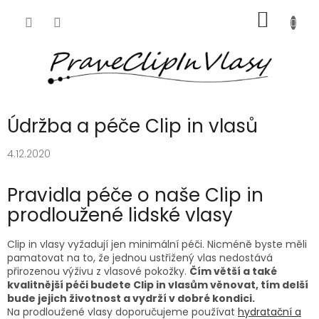
Přejít
NÁKUP
na
obsah
KOŠÍK
Údržba a péče Clip in vlasů
4.12.2020
Pravidla péče o naše Clip in
prodloužené lidské vlasy
Clip in vlasy vyžadují jen minimální péči. Nicméně byste měli
pamatovat na to, že jednou ustřižený vlas nedostává
přirozenou výživu z vlasové pokožky.
Čím větší a také
kvalitnější péči budete Clip in vlasům věnovat, tím delší
bude jejich životnost a vydrží v dobré kondici.
Na prodloužené vlasy doporučujeme používat
hydratační a