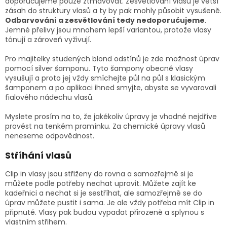
doporučujeme pouze ztmavovat. Zesvětlování vlasů je větší
zásah do struktury vlasů a ty by pak mohly působit vysušeně.
Odbarvování a zesvětlování tedy nedoporučujeme
.
Jemné přelivy jsou mnohem lepší variantou, protože vlasy
tónují a zároveň vyživují.
Pro majitelky studených blond odstínů je zde možnost úprav
pomocí silver šamponu. Tyto šampony obecně vlasy
vysušují a proto jej vždy smíchejte půl na půl s klasickým
šamponem a po aplikaci ihned smyjte, abyste se vyvarovali
fialového nádechu vlasů.
Myslete prosím na to, že jakékoliv úpravy je vhodné nejdříve
provést na tenkém pramínku. Za chemické úpravy vlasů
neneseme odpovědnost.
Stříhání vlasů
Clip in vlasy jsou střiženy do rovna a samozřejmě si je
můžete podle potřeby nechat upravit. Můžete zajít ke
kadeřnici a nechat si je sestříhat, ale samozřejmě se do
úprav můžete pustit i sama. Je ale vždy potřeba mít Clip in
připnuté. Vlasy pak budou vypadat přirozeně a splynou s
vlastním střihem.