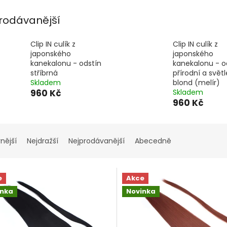
vlasů
rodávanější
Clip IN culík z
Clip IN culík z
japonského
japonského
kanekalonu - odstín
kanekalonu - o
stříbrná
přírodní a světl
Skladem
blond (melír)
960 Kč
Skladem
960 Kč
nější
Nejdražší
Nejprodávanější
Abecedně
e
Akce
inka
Novinka