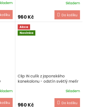
Skladem
Skladem
košíku
Do košíku
960 Kč
Akce
Novinka
Clip IN culík z japonského
e
kanekalonu - odstín světlý melír
Skladem
Skladem
košíku
Do košíku
960 Kč