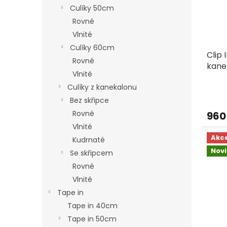
p
d
Culíky 50cm
r
u
Rovné
o
k
d
t
Vlnité
u
ů
Culíky 60cm
Clip 
k
Rovné
kane
t
Vlnité
ů
Culíky z kanekalonu
Bez skřipce
Rovné
960
Vlnité
Akc
Kudrnaté
Nov
Se skřipcem
Rovné
Vlnité
Tape in
Tape in 40cm
Tape in 50cm