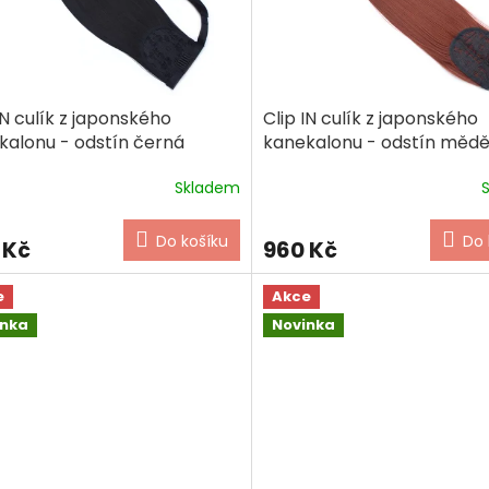
IN culík z japonského
Clip IN culík z japonského
kalonu - odstín černá
kanekalonu - odstín měd
Skladem
Do košíku
Do 
 Kč
960 Kč
e
Akce
inka
Novinka