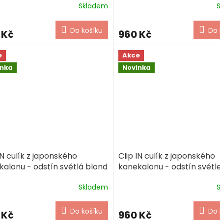
Skladem
Do košíku
Do 
 Kč
960 Kč
e
Akce
inka
Novinka
IN culík z japonského
Clip IN culík z japonského
kalonu - odstín světlá blond
kanekalonu - odstín světl
hnědá
Skladem
Do košíku
Do 
 Kč
960 Kč