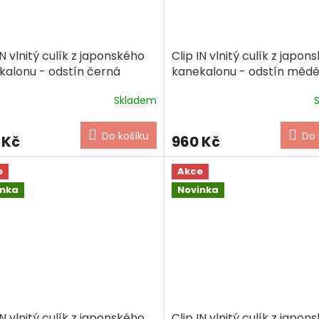
IN vlnitý culík z japonského
Clip IN vlnitý culík z japon
kalonu - odstín černá
kanekalonu - odstín měd
Skladem
Do košíku
Do 
 Kč
960 Kč
e
Akce
inka
Novinka
IN vlnitý culík z japonského
Clip IN vlnitý culík z japon