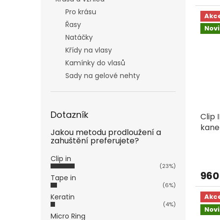
Pro krásu
Akc
Řasy
Nov
Natáčky
Křídy na vlasy
Kamínky do vlasů
Sady na gelové nehty
Dotazník
Clip 
kane
Jakou metodu prodloužení a
hněd
zahuštění preferujete?
Clip in
(23%)
960
Tape in
(6%)
Keratin
Akc
(4%)
Nov
Micro Ring