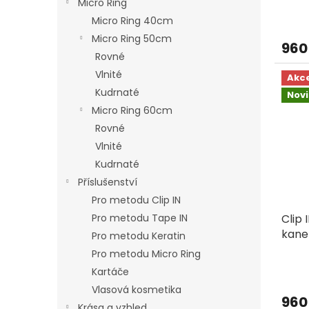
Micro Ring
Micro Ring 40cm
Micro Ring 50cm
960
Rovné
Vlnité
Akc
Kudrnaté
Nov
Micro Ring 60cm
Rovné
Vlnité
Kudrnaté
Příslušenství
Pro metodu Clip IN
Pro metodu Tape IN
Clip 
kane
Pro metodu Keratin
Pro metodu Micro Ring
Kartáče
Vlasová kosmetika
960
Krása a vzhled