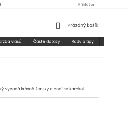
PLATBA
ČASTÉ DOTAZY
OBCHODNÍ PODMÍNKY
Přihlášení
PODMÍ
NÁKUPNÍ
Prázdný košík
KOŠÍK
držba vlasů
Časté dotazy
Rady a tipy
Prodlužuje
erý vypadá krásně žensky a hodí se kamkoli.