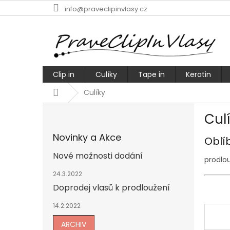
Přejít
info@praveclipinvlasy.cz
na
obsah
Clip in
Culíky
Tape in
Keratin
Domů
Culíky
P
Cul
o
s
Novinky a Akce
Oblí
t
r
Nové možnosti dodání
prodlou
a
n
24.3.2022
n
Doprodej vlasů k prodloužení
í
14.2.2022
p
a
ARCHIV