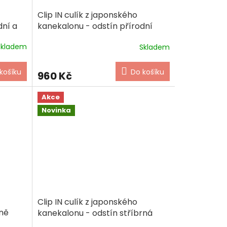
Clip IN culík z japonského
dní a
kanekalonu - odstín přírodní
blond
Skladem
Skladem
košíku
Do košíku
960 Kč
Akce
Novinka
Clip IN culík z japonského
dně
kanekalonu - odstín stříbrná