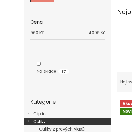
n
e
Nejp
l
Cena
960
Kč
4099
Kč
Na skladě
87
Ř
a
Nejlev
z
e
Přeskočit
V
n
Kategorie
kategorie
Akc
ý
í
Nov
p
p
Clip in
i
r
Culíky
s
o
Culíky z pravých vlasů