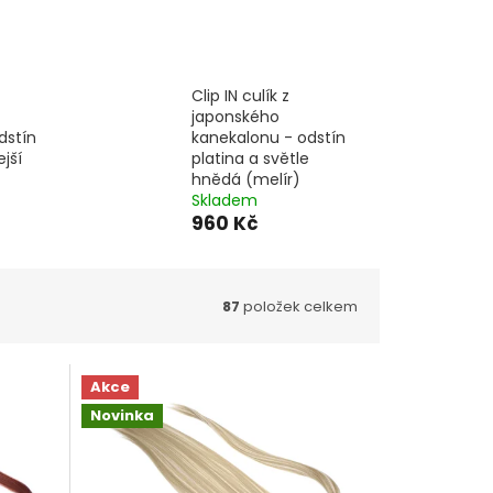
Clip IN culík z
japonského
dstín
kanekalonu - odstín
ejší
platina a světle
hnědá (melír)
Skladem
960 Kč
87
položek celkem
Akce
Novinka