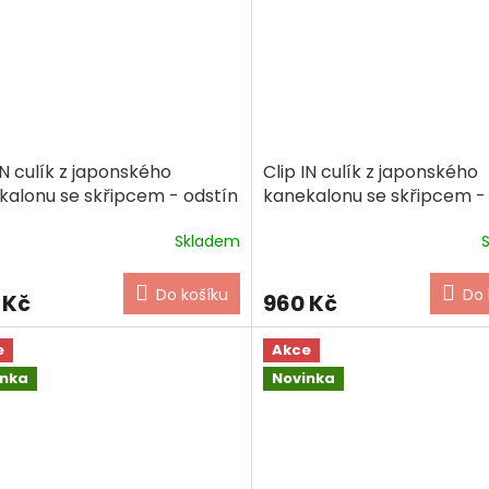
IN culík z japonského
Clip IN culík z japonského
kalonu se skřipcem - odstín
kanekalonu se skřipcem -
na a světle hnědá (melír)
platinová blond
Skladem
Do košíku
Do 
 Kč
960 Kč
e
Akce
inka
Novinka