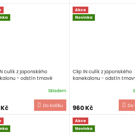
e
Akce
inka
Novinka
IN culík z japonského
Clip IN culík z japonského
kalonu - odstín tmavě
kanekalonu - odstín tmav
á
Skladem
Do košíku
Do 
 Kč
960 Kč
e
Akce
inka
Novinka