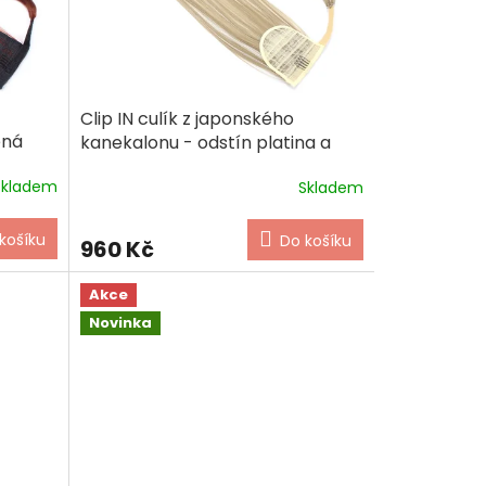
Clip IN culík z japonského
ěná
kanekalonu - odstín platina a
světle hnědá (melír)
Skladem
Skladem
košíku
Do košíku
960 Kč
Akce
Novinka