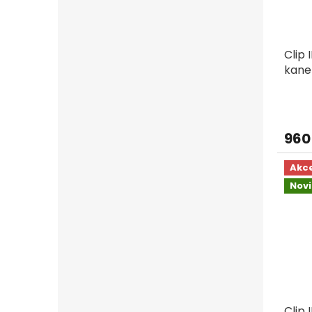
Clip 
kane
960
Akc
Nov
Clip 