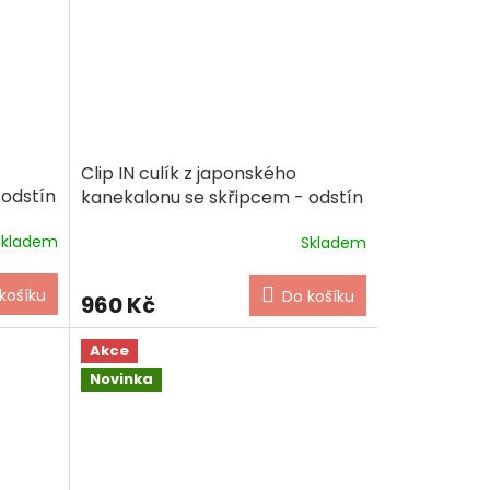
Clip IN culík z japonského
 odstín
kanekalonu se skřipcem - odstín
tmavě hnědá
Skladem
Skladem
košíku
Do košíku
960 Kč
Akce
Novinka