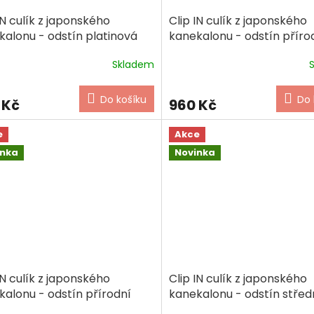
IN culík z japonského
Clip IN culík z japonského
kalonu - odstín platinová
kanekalonu - odstín příro
d
světlejší blond (melír)
Skladem
Do košíku
Do 
 Kč
960 Kč
e
Akce
inka
Novinka
IN culík z japonského
Clip IN culík z japonského
kalonu - odstín přírodní
kanekalonu - odstín stře
á
hnědá