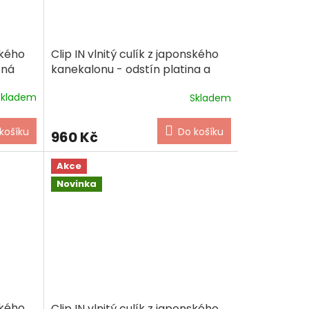
ského
Clip IN vlnitý culík z japonského
ěná
kanekalonu - odstín platina a
světle hnědá (melír)
Skladem
Skladem
košíku
Do košíku
960 Kč
Akce
Novinka
ského
Clip IN vlnitý culík z japonského