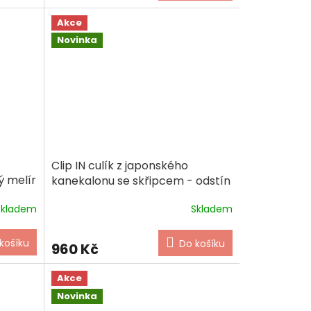
Akce
Novinka
Clip IN culík z japonského
ý melír
kanekalonu se skřipcem - odstín
černá
Skladem
Skladem
košíku
Do košíku
960 Kč
Akce
Novinka