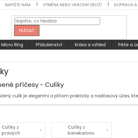
NAPIŠTE NÁM
VÝMĚNA NEBO VRÁCENÍ ZBOŽÍ
DOPRAVA A 
HLEDAT
Micro Ring
Příslušenství
Krása a vzhled
Péče a ú
íky
bené příčesy - Culíky
žený culík je elegantní a přitom praktický a nadčasový účes, kt
Culíky z
Culíky z
pravých
kanekalonu