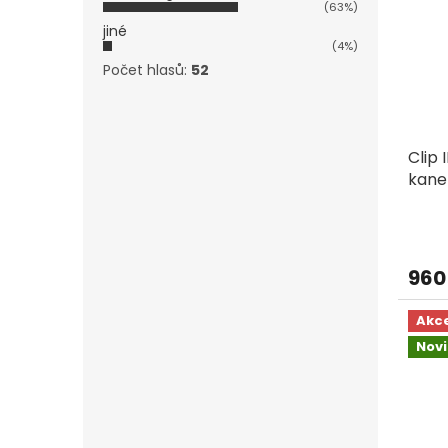
(63%)
jiné
(4%)
Počet hlasů:
52
Clip 
kane
plati
960
Akc
Nov