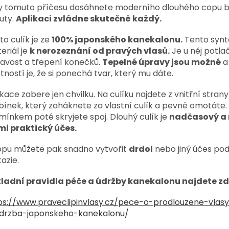
y tomuto příčesu dosáhnete moderního dlouhého copu
uty.
Aplikaci zvládne skutečně každý.
to culík je ze
100% japonského kanekalonu.
Tento synt
eriál je
k nerozeznání od pravých vlasů.
Je u něj potla
avost a třepení konečků.
Tepelné úpravy jsou možné
a
stností je, že si ponechá tvar, který mu dáte.
ikace zabere jen chvilku. Na culíku najdete z vnitřní strany
bínek, který zaháknete za vlastní culík a pevně omotáte.
mínkem poté skryjete spoj. Dlouhý culík je
nadčasový a 
mi praktický účes.
opu můžete pak snadno vytvořit
drdol
nebo jiný účes pod
azie.
ladní pravidla péče a údržby kanekalonu najdete zd
ps://www.praveclipinvlasy.cz/pece-o-prodlouzene-vlas
drzba-japonskeho-kanekalonu/