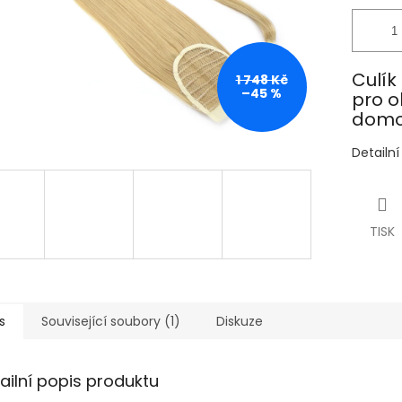
Culík
1 748 Kč
–45 %
pro o
domo
Detailn
TISK
s
Související soubory (1)
Diskuze
ailní popis produktu