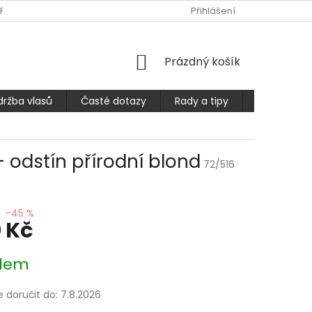
PLATBA
ČASTÉ DOTAZY
OBCHODNÍ PODMÍNKY
Přihlášení
PODMÍ
NÁKUPNÍ
Prázdný košík
KOŠÍK
držba vlasů
Časté dotazy
Rady a tipy
Prodlužuje
- odstín přírodní blond
72/516
–45 %
 Kč
dem
doručit do:
7.8.2026