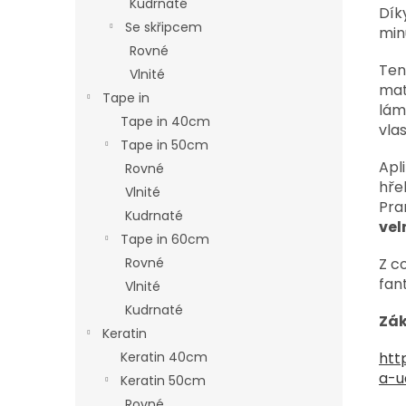
Kudrnaté
Dík
Se skřipcem
min
Rovné
Ten
Vlnité
mat
Tape in
lám
Tape in 40cm
vla
Tape in 50cm
Apl
Rovné
hře
Vlnité
Pra
Kudrnaté
vel
Tape in 60cm
Z c
Rovné
fant
Vlnité
Kudrnaté
Zák
Keratin
htt
Keratin 40cm
a-u
Keratin 50cm
Rovné