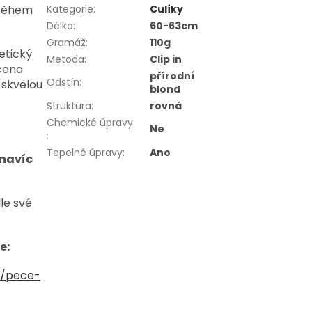
 během
Kategorie
:
Culíky
Délka
:
60-63cm
Gramáž
:
110g
etický
Metoda
:
Clip in
čena
přírodní
Odstín
:
 skvělou
blond
Struktura
:
rovná
Chemické úpravy
Ne
:
Tepelné úpravy
:
Ano
navíc
le své
e:
y/pece-