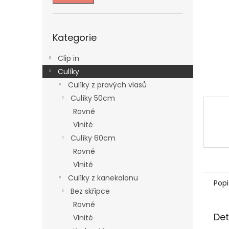
n
e
l
Přeskočit
Kategorie
kategorie
Clip in
Culíky
Culíky z pravých vlasů
Culíky 50cm
Rovné
Vlnité
Culíky 60cm
Rovné
Vlnité
Culíky z kanekalonu
Popi
Bez skřipce
Rovné
Det
Vlnité