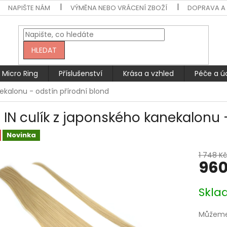
NAPIŠTE NÁM
VÝMĚNA NEBO VRÁCENÍ ZBOŽÍ
DOPRAVA A 
HLEDAT
Micro Ring
Příslušenství
Krása a vzhled
Péče a ú
nekalonu - odstín přírodní blond
p IN culík z japonského kanekalonu 
Novinka
1 748 Kč
960
Měrná
Skla
cena:
Můžeme 