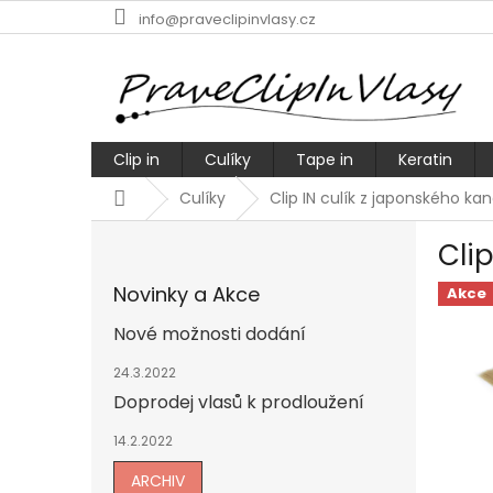
Přejít
info@praveclipinvlasy.cz
na
obsah
Clip in
Culíky
Tape in
Keratin
Domů
Culíky
Clip IN culík z japonského ka
P
Cli
o
s
Novinky a Akce
Akce
t
r
Nové možnosti dodání
a
n
24.3.2022
n
Doprodej vlasů k prodloužení
í
14.2.2022
p
a
ARCHIV