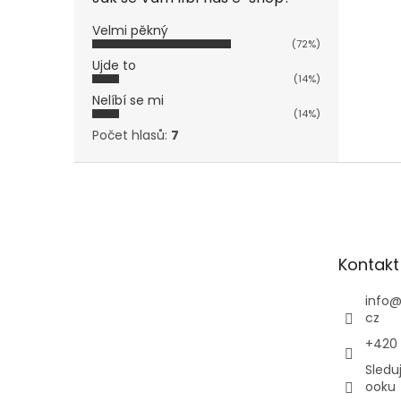
Velmi pěkný
(72%)
Ujde to
(14%)
Nelíbí se mi
(14%)
Počet hlasů:
7
Z
á
p
a
t
Kontakt
í
info
cz
+420
Sledu
ooku