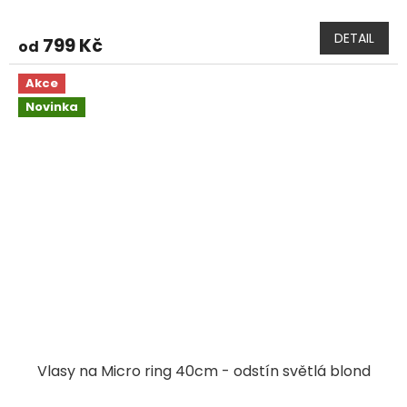
DETAIL
799 Kč
od
Akce
Novinka
Vlasy na Micro ring 40cm - odstín světlá blond