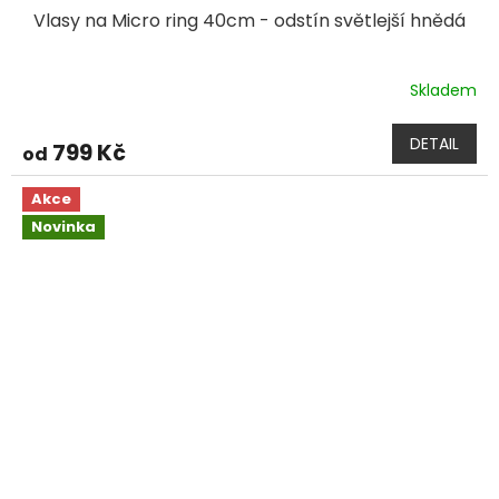
Vlasy na Micro ring 40cm - odstín světlejší hnědá
Skladem
DETAIL
799 Kč
od
Akce
Novinka