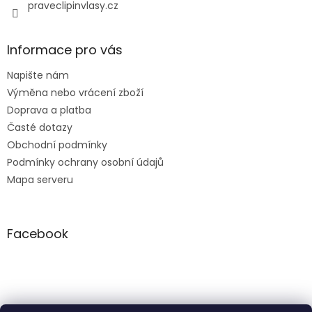
y
praveclipinvlasy.cz
v
ý
p
Informace pro vás
i
s
Napište nám
u
Výměna nebo vrácení zboží
Doprava a platba
Časté dotazy
Obchodní podmínky
Podmínky ochrany osobní údajů
Mapa serveru
Facebook