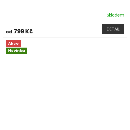
Skladem
DETAIL
799 Kč
od
Akce
Novinka