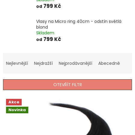
799 Kč
od
Vlasy na Micro ring 40cm - odstín světlá
blond
Skladem
799 Kč
od
Ř
a
Nejlevnější
Nejdražší
Nejprodávanější
Abecedně
z
e
n
OTEVŘÍT FILTR
í
p
V
r
Akce
ý
o
Novinka
p
d
i
u
s
k
p