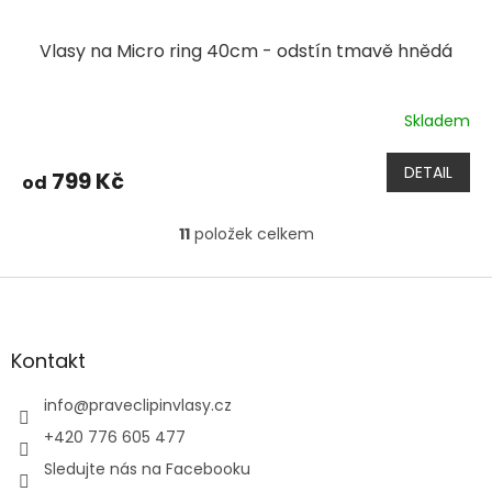
Vlasy na Micro ring 40cm - odstín tmavě hnědá
Skladem
DETAIL
799 Kč
od
11
položek celkem
O
v
l
Z
á
á
d
p
a
a
Kontakt
c
t
í
í
info
@
praveclipinvlasy.cz
p
r
+420 776 605 477
v
Sledujte nás na Facebooku
k