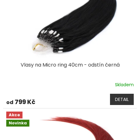
t
r
ů
o
d
u
k
t
ů
Vlasy na Micro ring 40cm - odstín černá
Skladem
DETAIL
799 Kč
od
Akce
Novinka