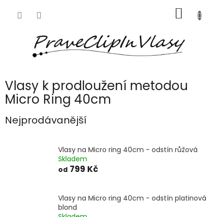
Přejít
NÁKUP
na
obsah
KOŠÍK
Vlasy k prodloužení metodou
Micro Ring 40cm
Nejprodávanější
Vlasy na Micro ring 40cm - odstín růžová
Skladem
799 Kč
od
Vlasy na Micro ring 40cm - odstín platinová
blond
Skladem