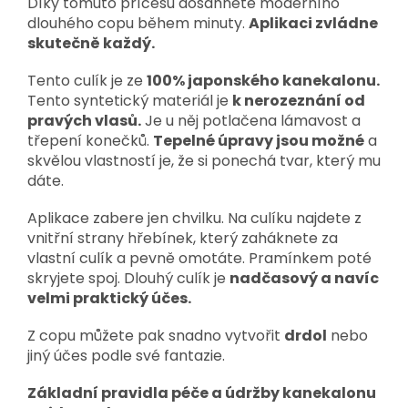
Díky tomuto příčesu dosáhnete moderního
dlouhého copu během minuty.
Aplikaci zvládne
skutečně každý.
Tento culík je ze
100% japonského kanekalonu.
Tento syntetický materiál je
k nerozeznání od
pravých vlasů.
Je u něj potlačena lámavost a
třepení konečků.
Tepelné úpravy jsou možné
a
skvělou vlastností je, že si ponechá tvar, který mu
dáte.
Aplikace zabere jen chvilku. Na culíku najdete z
vnitřní strany hřebínek, který zaháknete za
vlastní culík a pevně omotáte. Pramínkem poté
skryjete spoj. Dlouhý culík je
nadčasový a navíc
velmi praktický účes.
Z copu můžete pak snadno vytvořit
drdol
nebo
jiný účes podle své fantazie.
Základní pravidla péče a údržby kanekalonu