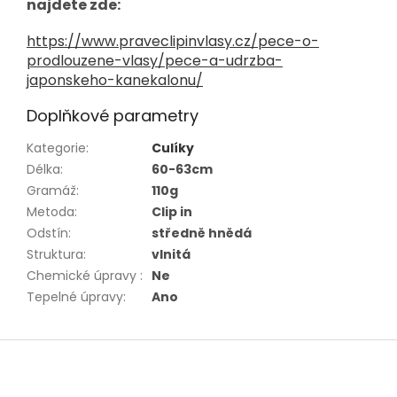
najdete zde:
https://www.praveclipinvlasy.cz/pece-o-
prodlouzene-vlasy/pece-a-udrzba-
japonskeho-kanekalonu/
Doplňkové parametry
Kategorie
:
Culíky
Délka
:
60-63cm
Gramáž
:
110g
Metoda
:
Clip in
Odstín
:
středně hnědá
Struktura
:
vlnitá
Chemické úpravy
:
Ne
Tepelné úpravy
:
Ano
Z
á
p