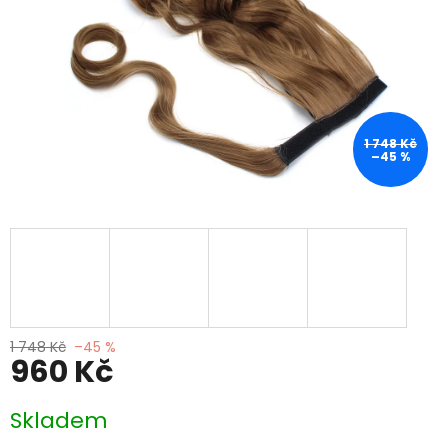
1 748 Kč
–45 %
1 748 Kč
–45 %
960 Kč
Měrná
Skladem
cena: