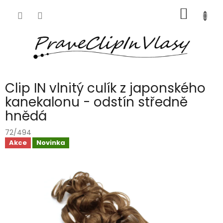
Přejít
NÁKUP
na
obsah
KOŠÍK
Clip IN vlnitý culík z japonského
kanekalonu - odstín středně
hnědá
72/494
Akce
Novinka