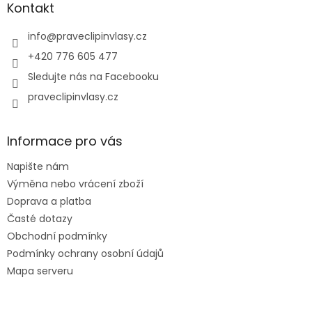
a
Kontakt
t
í
info
@
praveclipinvlasy.cz
+420 776 605 477
Sledujte nás na Facebooku
praveclipinvlasy.cz
Informace pro vás
Napište nám
Výměna nebo vrácení zboží
Doprava a platba
Časté dotazy
Obchodní podmínky
Podmínky ochrany osobní údajů
Mapa serveru