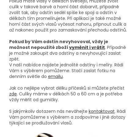
Pokud máte vlasy v délkách světlejší, můžete zvolit
culík v takové barvě a horní část dobarvit, případně
zvolit tak, aby odstín seděl spíše ke spoji a odstín v
délkách tím promelírujete. Při aplikaci je také možné
horní část svých vlasů vyčesat nahoru, připnout culík a
až nakonec použít pro zamaskování přechodu odstínů.
Pokud by Vám odstín nevyhovoval, vždy je
možnost nepoužité zboží
vyměnit i vrátit
. Případně
je možné zakoupit dva odstíny a nevyhovující zaslat
zpět.
V naší nabídce najdete jednolité odstíny i melíry. Rádi
Vám s výběrem pomůžeme. Stačí zaslat fotku na
denním světle do
emailu
.
Jak co nejlépe vybrat délku příčesků si můžete přečíst
zde
. Culíky máme v délkách 50 a 60 cm a je potřeba
vždy měřit od gumičky.
S jakýmkoliv dotazem nás neváhejte
kontaktovat
. Rádi
Vám pomůžeme s výběrem a zodpovíme i jiné dotazy
týkající se prodlužování vlasů.