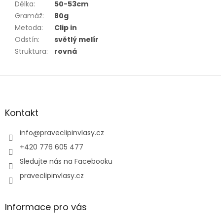
Délka
:
50-53cm
Gramáž
:
80g
Metoda
:
Clip in
Odstín
:
světlý melír
Struktura
:
rovná
Z
á
p
a
Kontakt
t
í
info
@
praveclipinvlasy.cz
+420 776 605 477
Sledujte nás na Facebooku
praveclipinvlasy.cz
Informace pro vás