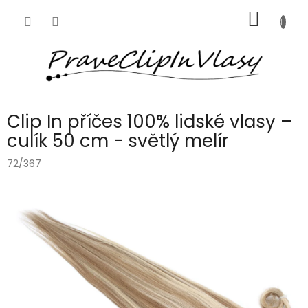
Přejít
NÁKUP
na
obsah
KOŠÍK
Clip In příčes 100% lidské vlasy –
culík 50 cm - světlý melír
72/367