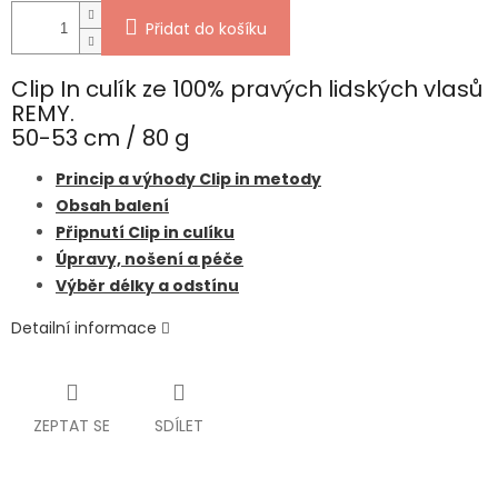
Přidat do košíku
Clip In culík ze 100% pravých lidských vlasů
REMY.
50-53 cm / 80 g
Princip a výhody Clip in metody
Obsah balení
Připnutí Clip in culíku
Úpravy, nošení a péče
Výběr délky a odstínu
Detailní informace
ZEPTAT SE
SDÍLET