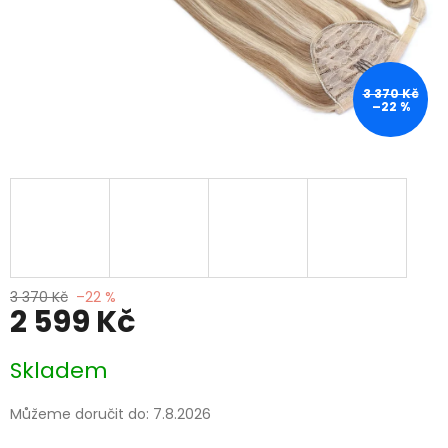
3 370 Kč
–22 %
3 370 Kč
–22 %
2 599 Kč
Měrná
Skladem
cena:
Můžeme doručit do:
7.8.2026