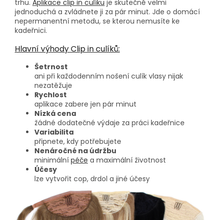
trhu.
Aplikace clip in culíku
je skutečně velmi
jednoduchá a zvládnete ji za pár minut. Jde o domácí
nepermanentní metodu, se kterou nemusíte ke
kadeřnici.
Hlavní výhody Clip in culíků:
Šetrnost
ani při každodenním nošení culík vlasy nijak
nezatěžuje
Rychlost
aplikace zabere jen pár minut
Nízká cena
žádné dodatečné výdaje za práci kadeřnice
Variabilita
připnete, kdy potřebujete
Nenáročné na údržbu
minimální
péče
a maximální životnost
Účesy
lze vytvořit cop, drdol a jiné účesy