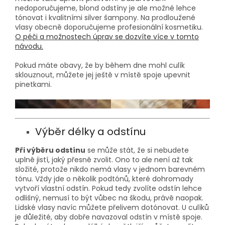
nedoporučujeme, blond odstíny je ale možné lehce
tónovat i kvalitními silver šampony. Na prodloužené
vlasy obecně doporučujeme profesionální kosmetiku.
O péči a možnostech úprav se dozvíte více v tomto
návodu.
Pokud máte obavy, že by během dne mohl culík
sklouznout, můžete jej ještě v místě spoje upevnit
pinetkami.
Výběr délky a odstínu
Při výběru odstínu
se může stát, že si nebudete
uplně jistí, jaký přesně zvolit. Ono to ale není až tak
složité, protože nikdo nemá vlasy v jednom barevném
tónu. Vždy jde o několik podtónů, které dohromady
vytvoří vlastní odstín. Pokud tedy zvolíte odstín lehce
odlišný, nemusí to být vůbec na škodu, právě naopak.
Lidské vlasy navíc můžete přelivem dotónovat. U culíků
je důležité, aby dobře navazoval odstín v místě spoje.