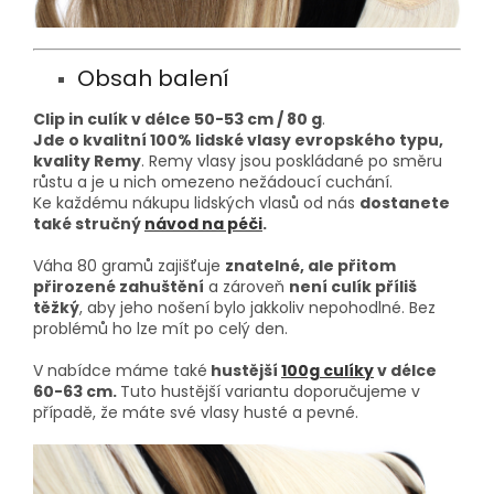
Obsah balení
Clip in culík v délce 50-53
cm / 80 g
.
Jde o kvalitní 100% lidské vlasy evropského typu,
kvality Remy
. Remy vlasy jsou poskládané po směru
růstu a je u nich omezeno nežádoucí cuchání.
Ke každému nákupu lidských vlasů od nás
dostanete
také stručný
návod na péči
.
Váha 80 gramů zajišťuje
znatelné, ale přitom
přirozené zahuštění
a zároveň
není culík příliš
těžký
, aby jeho nošení bylo jakkoliv nepohodlné. Bez
problémů ho lze mít po celý den.
V nabídce máme také
hustější
100g culíky
v délce
60-63 cm.
Tuto hustější variantu doporučujeme v
případě, že máte své vlasy husté a pevné.