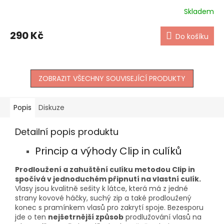
Skladem
290 Kč
Do košíku
ZOBRAZIT VŠECHNY SOUVISEJÍCÍ PRODUKTY
Popis
Diskuze
Detailní popis produktu
Princip a výhody Clip in culíků
Prodloužení a zahuštění culíku metodou Clip in
spočívá v jednoduchém připnutí na vlastní culík.
Vlasy jsou kvalitně sešity k látce, která má z jedné
strany kovové háčky, suchý zip a také prodloužený
konec s pramínkem vlasů pro zakrytí spoje. Bezesporu
jde o ten
nejšetrnější způsob
prodlužování vlasů na