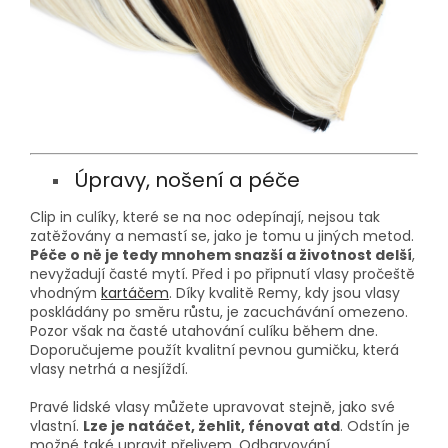
Úpravy, nošení a péče
Clip in culíky, které se na noc odepínají, nejsou tak
zatěžovány a nemastí se, jako je tomu u jiných metod.
Péče o ně je tedy mnohem snazší a životnost delší
,
nevyžadují časté mytí. Před i po připnutí vlasy pročeště
vhodným
kartáčem
. Díky kvalitě Remy, kdy jsou vlasy
poskládány po směru růstu, je zacuchávání omezeno.
Pozor však na časté utahování culíku během dne.
Doporučujeme použít kvalitní pevnou gumičku, která
vlasy netrhá a nesjíždí.
Pravé lidské vlasy můžete upravovat stejně, jako své
vlastní.
Lze je natáčet, žehlit, fénovat atd
. Odstín je
možné také upravit přelivem. Odbarvování