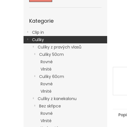
n
e
l
Přeskočit
Kategorie
kategorie
Clip in
Culíky
Culíky z pravých vlasů
Culíky 50cm
Rovné
Vlnité
Culíky 60cm
Rovné
Vlnité
Culíky z kanekalonu
Bez skřipce
Rovné
Popi
Vlnité