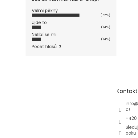
Velmi pěkný
(72%)
Ujde to
(14%)
Nelíbí se mi
(14%)
Počet hlasů:
7
Z
á
p
a
t
Kontakt
í
info
cz
+420
Sledu
ooku