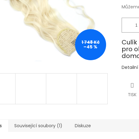
Můžeme 
Culík
1 748 Kč
–45 %
pro o
domo
Detailn
TISK
s
Související soubory (1)
Diskuze