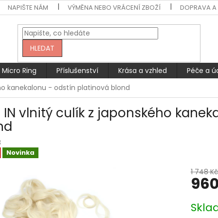
NAPIŠTE NÁM
VÝMĚNA NEBO VRÁCENÍ ZBOŽÍ
DOPRAVA A 
HLEDAT
Micro Ring
Příslušenství
Krása a vzhled
Péče a ú
kého kanekalonu - odstín platinová blond
p IN vlnitý culík z japonského kanek
nd
8
Novinka
1 748 Kč
960
Měrná
Skla
cena: