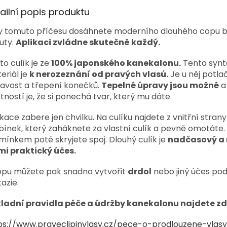
ailní popis produktu
y tomuto příčesu dosáhnete moderního dlouhého copu
uty.
Aplikaci zvládne skutečně každý.
to culík je ze
100% japonského kanekalonu.
Tento synt
eriál je
k nerozeznání od pravých vlasů.
Je u něj potla
avost a třepení konečků.
Tepelné úpravy jsou možné
a
stností je, že si ponechá tvar, který mu dáte.
ikace zabere jen chvilku. Na culíku najdete z vnitřní strany
bínek, který zaháknete za vlastní culík a pevně omotáte.
mínkem poté skryjete spoj. Dlouhý culík je
nadčasový a 
mi praktický účes.
opu můžete pak snadno vytvořit
drdol
nebo jiný účes pod
azie.
ladní pravidla péče a údržby kanekalonu najdete zd
ps://www.praveclipinvlasy.cz/pece-o-prodlouzene-vlas