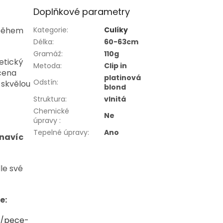
Doplňkové parametry
 během
Kategorie
:
Culíky
Délka
:
60-63cm
Gramáž
:
110g
etický
Metoda
:
Clip in
čena
platinová
Odstín
:
 skvělou
blond
Struktura
:
vlnitá
Chemické
Ne
úpravy
:
Tepelné úpravy
:
Ano
navíc
le své
e:
y/pece-