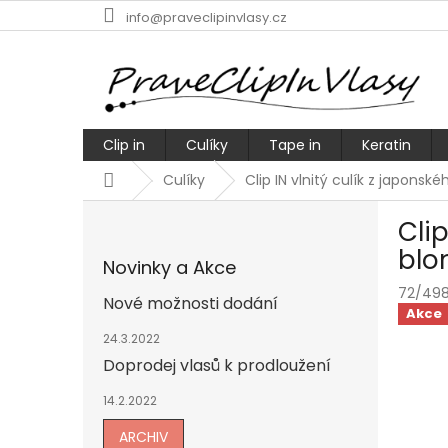
Přejít
info@praveclipinvlasy.cz
na
obsah
Clip in
Culíky
Tape in
Keratin
Domů
Culíky
Clip IN vlnitý culík z japons
P
Cli
o
s
blo
Novinky a Akce
t
72/49
r
Nové možnosti dodání
Akce
a
n
24.3.2022
n
Doprodej vlasů k prodloužení
í
14.2.2022
p
a
ARCHIV