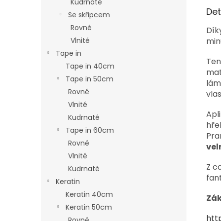
Kudrnaté
Det
Se skřipcem
Rovné
Dík
min
Vlnité
Tape in
Ten
Tape in 40cm
mat
Tape in 50cm
lám
Rovné
vla
Vlnité
Apl
Kudrnaté
hře
Tape in 60cm
Pra
Rovné
vel
Vlnité
Z c
Kudrnaté
fant
Keratin
Keratin 40cm
Zák
Keratin 50cm
htt
Rovné