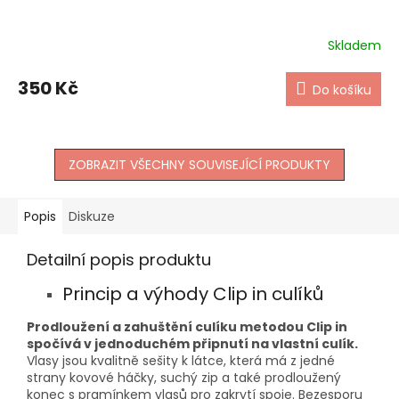
Skladem
350 Kč
Do košíku
ZOBRAZIT VŠECHNY SOUVISEJÍCÍ PRODUKTY
Popis
Diskuze
Detailní popis produktu
Princip a výhody Clip in culíků
Prodloužení a zahuštění culíku metodou Clip in
spočívá v jednoduchém připnutí na vlastní culík.
Vlasy jsou kvalitně sešity k látce, která má z jedné
strany kovové háčky, suchý zip a také prodloužený
konec s pramínkem vlasů pro zakrytí spoje. Bezesporu