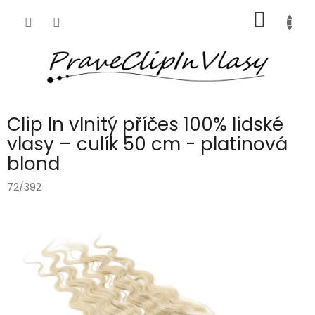
Přejít
NÁKUP
na
obsah
KOŠÍK
Clip In vlnitý příčes 100% lidské
vlasy – culík 50 cm - platinová
blond
72/392