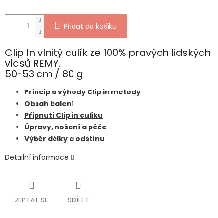
Přidat do košíku
Clip In vlnitý culík ze 100% pravých lidských
vlasů REMY.
50-53 cm / 80 g
Princip a výhody Clip in metody
Obsah balení
Připnutí Clip in culíku
Úpravy, nošení a péče
Výběr délky a odstínu
Detailní informace
ZEPTAT SE
SDÍLET