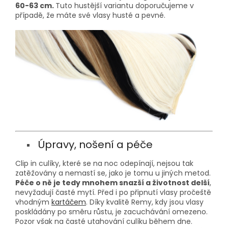
60-63 cm.
Tuto hustější variantu doporučujeme v
případě, že máte své vlasy husté a pevné.
Úpravy, nošení a péče
Clip in culíky, které se na noc odepínají, nejsou tak
zatěžovány a nemastí se, jako je tomu u jiných metod.
Péče o ně je tedy mnohem snazší a životnost delší
,
nevyžadují časté mytí. Před i po připnutí vlasy pročeště
vhodným
kartáčem
. Díky kvalitě Remy, kdy jsou vlasy
poskládány po směru růstu, je zacuchávání omezeno.
Pozor však na časté utahování culíku během dne.