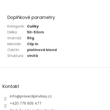
Doplňkové parametry
Kategorie
:
Culíky
Délka
:
50-53cm
Gramáž
:
80g
Metoda
:
Clip in
Odstín
:
platinová blond
Struktura
:
vlnitá
Z
á
p
a
Kontakt
t
í
info
@
praveclipinvlasy.cz
+420 776 605 477