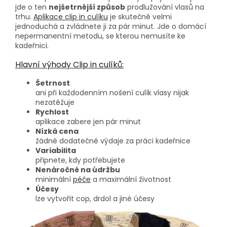
jde o ten
nejšetrnější způsob
prodlužování vlasů na
trhu.
Aplikace clip in culíku
je skutečně velmi
jednoduchá a zvládnete ji za pár minut. Jde o domácí
nepermanentní metodu, se kterou nemusíte ke
kadeřnici.
Hlavní výhody Clip in culíků:
Šetrnost
ani při každodenním nošení culík vlasy nijak
nezatěžuje
Rychlost
aplikace zabere jen pár minut
Nízká cena
žádné dodatečné výdaje za práci kadeřnice
Variabilita
připnete, kdy potřebujete
Nenáročné na údržbu
minimální
péče
a maximální životnost
Účesy
lze vytvořit cop, drdol a jiné účesy