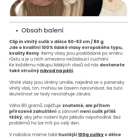
Obsah balení
Clip in vlnitý culík v délce 50-53
cm / 80 g
.
Jde o kvalitní 100% lidské vlasy evropského typu,
kvality Remy
. Remy vlasy jsou poskládané po směru
růstu a je u nich omezeno nežádoucí cuchání.
Ke každému nákupu lidských vlasů od nás
dostanete
také stručný
návod na péči
.
Vlnité vlasy jsou vlněny uměle, nejedná se o panensky
vlnitý vlas, tzn. mohou se časem narovnávat. Na tuto
skutečnost se tedy nevztahuje záruka.
Váha 80 gramů zajišťuje
znatelné, ale přitom
přirozené zahuštění
a zároveň
není culík příliš
těžký
, aby jeho nošení bylo jakkoliv nepohodlné. Bez
problémů ho lze mít po celý den.
V nabídce máme také
hustější
100g culíky
v délce