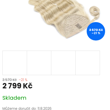
3 570 Kč
–21 %
3 570 Kč
–21 %
2 799 Kč
Měrná
Skladem
cena:
Můžeme doručit do:
11.8.2026