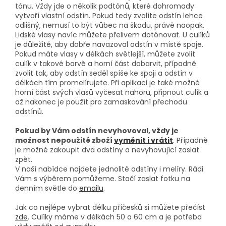
tónu. Vždy jde o několik podtónů, které dohromady
vytvoří vlastní odstín. Pokud tedy zvolíte odstín lehce
odlišný, nemusí to být vůbec na škodu, právě naopak.
Lidské vlasy navíc můžete přelivem dotónovat. U culíků
je důležité, aby dobře navazoval odstín v místě spoje.
Pokud máte vlasy v délkách světlejší, můžete zvolit
culík v takové barvě a horní část dobarvit, případně
zvolit tak, aby odstín seděl spíše ke spoji a odstín v
délkách tím promelírujete. Při aplikaci je také možné
horní část svých vlasů vyčesat nahoru, připnout culík a
až nakonec je použít pro zamaskování přechodu
odstínů.
Pokud by Vám odstín nevyhovoval, vždy je
možnost nepoužité zboží
vyměnit i vrátit
. Případně
je možné zakoupit dva odstíny a nevyhovující zaslat
zpět.
V naší nabídce najdete jednolité odstíny i melíry. Rádi
Vám s výběrem pomůžeme. Stačí zaslat fotku na
denním světle do
emailu
.
Jak co nejlépe vybrat délku příčesků si můžete přečíst
zde
. Culíky máme v délkách 50 a 60 cm a je potřeba