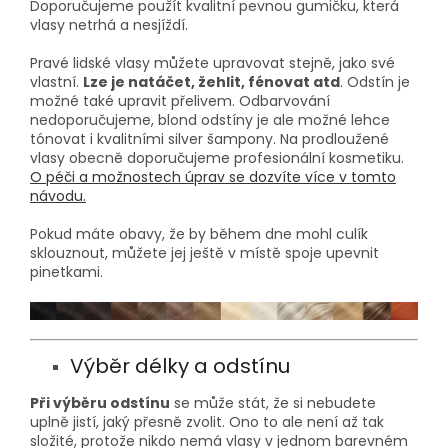
Doporučujeme použít kvalitní pevnou gumičku, která
vlasy netrhá a nesjíždí.
Pravé lidské vlasy můžete upravovat stejně, jako své
vlastní.
Lze je natáčet, žehlit, fénovat atd
. Odstín je
možné také upravit přelivem. Odbarvování
nedoporučujeme, blond odstíny je ale možné lehce
tónovat i kvalitními silver šampony. Na prodloužené
vlasy obecně doporučujeme profesionální kosmetiku.
O péči a možnostech úprav se dozvíte více v tomto
návodu.
Pokud máte obavy, že by během dne mohl culík
sklouznout, můžete jej ještě v místě spoje upevnit
pinetkami.
Výběr délky a odstínu
Při výběru odstínu
se může stát, že si nebudete
uplně jistí, jaký přesně zvolit. Ono to ale není až tak
složité, protože nikdo nemá vlasy v jednom barevném