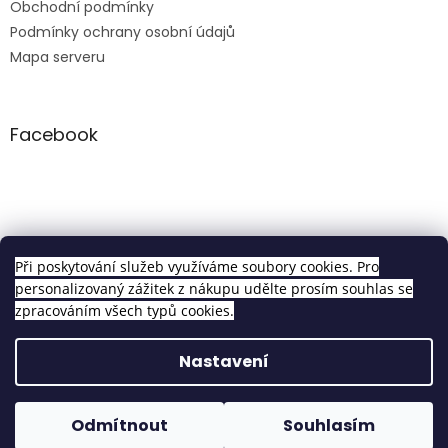
Obchodní podmínky
Podmínky ochrany osobní údajů
Mapa serveru
Facebook
Clip in sety
Při poskytování služeb využíváme soubory cookies. Pro
personalizovaný zážitek z nákupu udělte prosím souhlas se
zpracováním všech typů cookies.
Vytvořil Shoptet
Nastavení
Copyright 2026
Pravé Clip In Vlasy
. Všechna práva
Odmítnout
Souhlasím
vyhrazena.
Upravit nastavení cookies
Objednávky vytvořené do 14h odesíláme tentýž den!