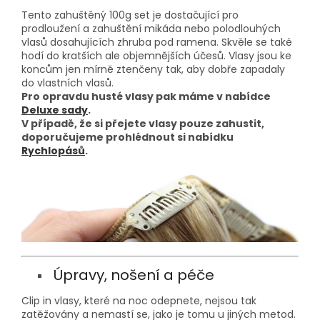
Tento zahuštěný 100g set je dostačující pro
prodloužení a zahuštění mikáda nebo polodlouhých
vlasů dosahujících zhruba pod ramena. Skvěle se také
hodí do kratších ale objemnějších účesů. Vlasy jsou ke
koncům jen mírně ztenčeny tak, aby dobře zapadaly
do vlastních vlasů.
Pro opravdu husté vlasy pak máme v nabídce
Deluxe sady
.
V případě, že si přejete vlasy pouze zahustit,
doporučujeme prohlédnout si nabídku
Rychlopásů
.
Úpravy, nošení a péče
Clip in vlasy, které na noc odepnete, nejsou tak
zatěžovány a nemastí se, jako je tomu u jiných metod.