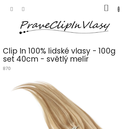
Přejít
NÁKUP
na
obsah
KOŠÍK
Clip In 100% lidské vlasy - 100g
set 40cm - světlý melír
870