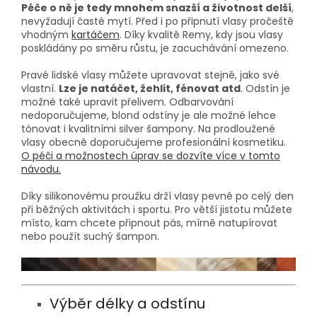
Péče o ně je tedy mnohem snazší a životnost delší
,
nevyžadují časté mytí. Před i po připnutí vlasy pročeště
vhodným
kartáčem
. Díky kvalitě Remy, kdy jsou vlasy
poskládány po směru růstu, je zacuchávání omezeno.
Pravé lidské vlasy můžete upravovat stejně, jako své
vlastní.
Lze je natáčet, žehlit, fénovat atd
. Odstín je
možné také upravit přelivem. Odbarvování
nedoporučujeme, blond odstíny je ale možné lehce
tónovat i kvalitními silver šampony. Na prodloužené
vlasy obecně doporučujeme profesionální kosmetiku.
O péči a možnostech úprav se dozvíte více v tomto
návodu.
Díky silikonovému proužku drží vlasy pevně po celý den
při běžných aktivitách i sportu. Pro větší jistotu můžete
místo, kam chcete připnout pás, mírně natupírovat
nebo použít suchý šampon.
Výběr délky a odstínu