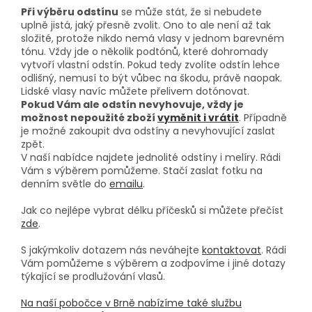
Při výběru odstínu
se může stát, že si nebudete
uplně jistá, jaký přesně zvolit. Ono to ale není až tak
složité, protože nikdo nemá vlasy v jednom barevném
tónu. Vždy jde o několik podtónů, které dohromady
vytvoří vlastní odstín. Pokud tedy zvolíte odstín lehce
odlišný, nemusí to být vůbec na škodu, právě naopak.
Lidské vlasy navíc můžete přelivem dotónovat.
Pokud Vám ale odstín nevyhovuje, vždy je
možnost nepoužité zboží
vyměnit i vrátit
. Případně
je možné zakoupit dva odstíny a nevyhovující zaslat
zpět.
V naší nabídce najdete jednolité odstíny i melíry. Rádi
Vám s výběrem pomůžeme. Stačí zaslat fotku na
denním světle do
emailu
.
Jak co nejlépe vybrat délku příčesků si můžete přečíst
zde
.
S jakýmkoliv dotazem nás neváhejte
kontaktovat
. Rádi
Vám pomůžeme s výběrem a zodpovíme i jiné dotazy
týkající se prodlužování vlasů.
Na naší pobočce v Brně nabízíme také službu