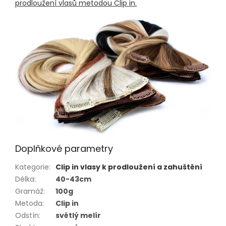
prodloužení vlasů metodou Clip in.
Doplňkové parametry
Kategorie
:
Clip in vlasy k prodloužení a zahuštění
Délka
:
40-43cm
Gramáž
:
100g
Metoda
:
Clip in
Odstín
:
světlý melír