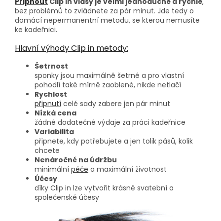
Připnout
Clip in vlasy je velmi jednoduché a rychlé
,
bez problémů to zvládnete za pár minut. Jde tedy o
domácí nepermanentní metodu, se kterou nemusíte
ke kadeřnici.
Hlavní výhody Clip in metody:
Šetrnost
sponky jsou maximálně šetrné a pro vlastní
pohodlí také mírně zaoblené, nikde netlačí
Rychlost
připnutí
celé sady zabere jen pár minut
Nízká cena
žádné dodatečné výdaje za práci kadeřnice
Variabilita
připnete, kdy potřebujete a jen tolik pásů, kolik
chcete
Nenáročné na údržbu
minimální
péče
a maximální životnost
Účesy
díky Clip in lze vytvořit krásné svatební a
společenské účesy