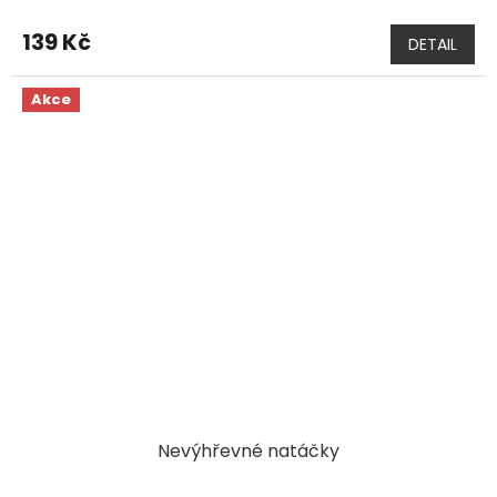
139 Kč
DETAIL
Akce
Nevýhřevné natáčky