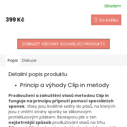
Skladem
399 Kč
Do košíku
ZOBRAZIT VŠECHNY SOUVISEJÍCÍ PRODUKTY
Popis
Diskuze
Detailní popis produktu
Princip a výhody Clip in metody
Prodloužení a zahuštění vlasů metodou Clip in
funguje na principu připnutí pomocí speciálních
sponek.
Vlasy jsou kvalitně sešity do pásů, na kterých
jsou z vnitřní strany sponky se silikonovým
protiskluzovým páskem. Bezesporu jde o ten
nejšetrnější způsob
prodlužování vlasů na trhu.