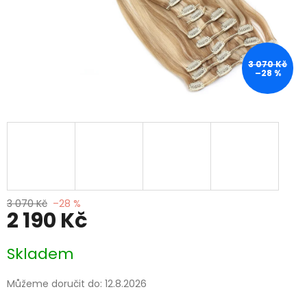
3 070 Kč
–28 %
3 070 Kč
–28 %
2 190 Kč
Měrná
Skladem
cena:
Můžeme doručit do:
12.8.2026