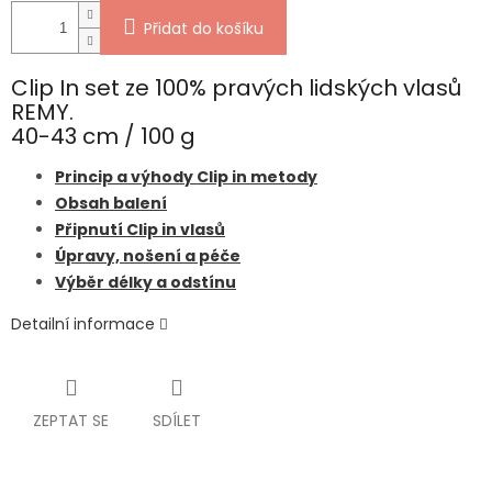
Přidat do košíku
Clip In set ze 100% pravých lidských vlasů
REMY.
40-43 cm / 100 g
Princip a výhody Clip in metody
Obsah balení
Připnutí Clip in vlasů
Úpravy, nošení a péče
Výběr délky a odstínu
Detailní informace
ZEPTAT SE
SDÍLET