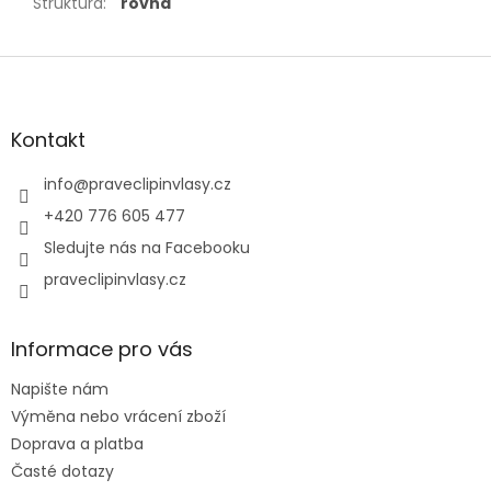
Struktura
:
rovná
Z
á
p
a
Kontakt
t
í
info
@
praveclipinvlasy.cz
+420 776 605 477
Sledujte nás na Facebooku
praveclipinvlasy.cz
Informace pro vás
Napište nám
Výměna nebo vrácení zboží
Doprava a platba
Časté dotazy