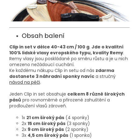
Obsah balení
Clip in set v délce 40-43 cm / 100 g
.
Jde o kvalitní
100% lidské vlasy evropského typu, kvality Remy
.
Remy vlasy jsou poskládané po směru růstu a je u nich
omezeno nežádoucí cuchání.
Ke každému nákupu Clip in setu od nás
zdarma
dostanete 3 náhradní sponky navíc
a stručný
návod na péči
.
Jeden Clip in set obsahuje
celkem 8 různě širokých
pásů
pro rovnoměrné a přirozené zahuštění a
prodloužení vlasů zároveň.
1x
21 cm široký pás
(4 sponky)
2x
15 cm široký pás
(3 sponky)
2x
9 cm široký pás
(2 sponky)
3x
4,5 cm široký pás
(1 sponka)