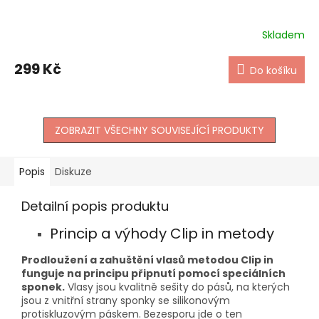
Skladem
299 Kč
Do košíku
ZOBRAZIT VŠECHNY SOUVISEJÍCÍ PRODUKTY
Popis
Diskuze
Detailní popis produktu
Princip a výhody Clip in metody
Prodloužení a zahuštění vlasů metodou Clip in
funguje na principu připnutí pomocí speciálních
sponek.
Vlasy jsou kvalitně sešity do pásů, na kterých
jsou z vnitřní strany sponky se silikonovým
protiskluzovým páskem. Bezesporu jde o ten