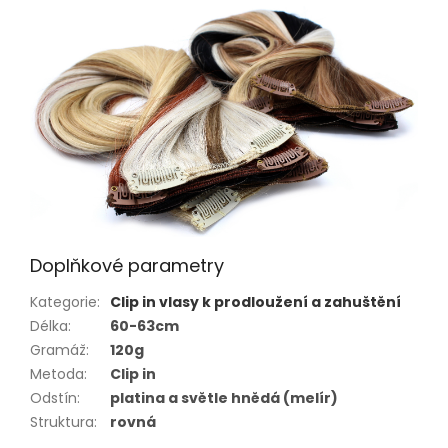
Doplňkové parametry
Kategorie
:
Clip in vlasy k prodloužení a zahuštění
Délka
:
60-63cm
Gramáž
:
120g
Metoda
:
Clip in
Odstín
:
platina a světle hnědá (melír)
Struktura
:
rovná