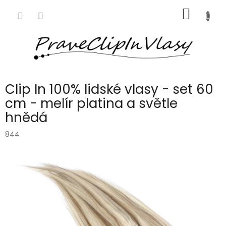
Přejít
NÁKUP
na
obsah
KOŠÍK
Clip In 100% lidské vlasy - set 60
cm - melír platina a světle
hnědá
844