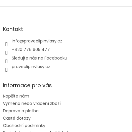
Z
á
p
a
Kontakt
t
í
info
@
praveclipinvlasy.cz
+420 776 605 477
Sledujte nás na Facebooku
praveclipinvlasy.cz
Informace pro vás
Napište nám
Výměna nebo vrácení zboží
Doprava a platba
Časté dotazy
Obchodní podmínky