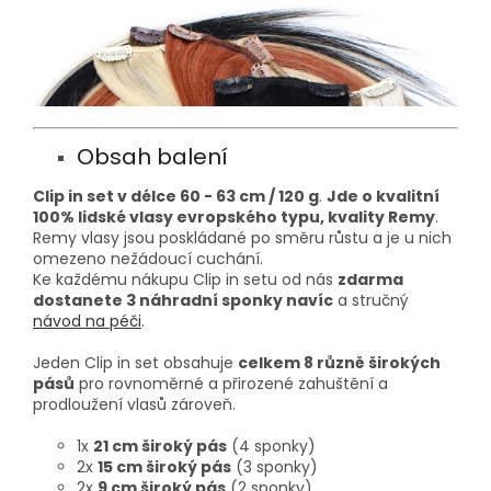
Obsah balení
Clip in set v délce 60 - 63 cm / 120 g
.
Jde o kvalitní
100% lidské vlasy evropského typu, kvality Remy
.
Remy vlasy jsou poskládané po směru růstu a je u nich
omezeno nežádoucí cuchání.
Ke každému nákupu Clip in setu od nás
zdarma
dostanete 3 náhradní sponky navíc
a stručný
návod na péči
.
Jeden Clip in set obsahuje
celkem 8 různě širokých
pásů
pro rovnoměrné a přirozené zahuštění a
prodloužení vlasů zároveň.
1x
21 cm široký pás
(4 sponky)
2x
15 cm široký pás
(3 sponky)
2x
9 cm široký pás
(2 sponky)