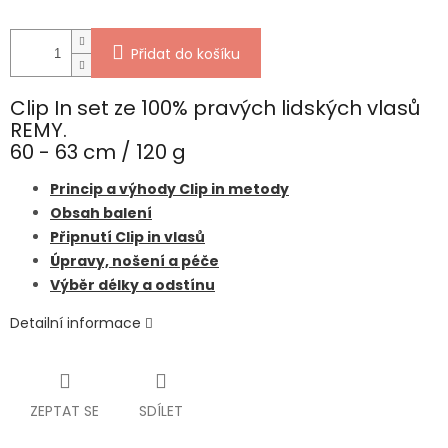
Přidat do košíku
Clip In set ze 100% pravých lidských vlasů
REMY.
60 - 63 cm / 120 g
Princip a výhody Clip in metody
Obsah balení
Připnutí Clip in vlasů
Úpravy, nošení a péče
Výběr délky a odstínu
Detailní informace
ZEPTAT SE
SDÍLET