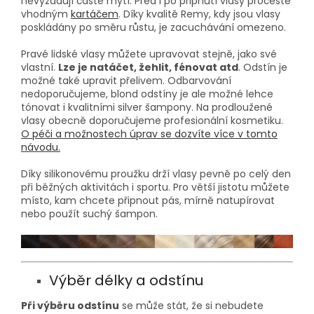
nevyžadují časté mytí. Před i po připnutí vlasy pročeště
vhodným
kartáčem
. Díky kvalitě Remy, kdy jsou vlasy
poskládány po směru růstu, je zacuchávání omezeno.
Pravé lidské vlasy můžete upravovat stejně, jako své
vlastní.
Lze je natáčet, žehlit, fénovat atd
. Odstín je
možné také upravit přelivem. Odbarvování
nedoporučujeme, blond odstíny je ale možné lehce
tónovat i kvalitními silver šampony. Na prodloužené
vlasy obecně doporučujeme profesionální kosmetiku.
O péči a možnostech úprav se dozvíte více v tomto
návodu.
Díky silikonovému proužku drží vlasy pevně po celý den
při běžných aktivitách i sportu. Pro větší jistotu můžete
místo, kam chcete připnout pás, mírně natupírovat
nebo použít suchý šampon.
Výběr délky a odstínu
Při výběru odstínu
se může stát, že si nebudete