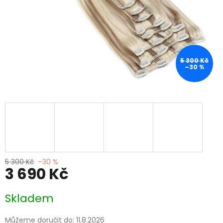
5 300 Kč
–30 %
5 300 Kč
–30 %
3 690 Kč
Měrná
Skladem
cena:
Můžeme doručit do:
11.8.2026