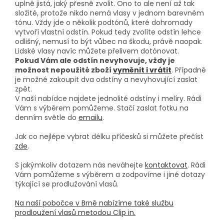
uplně jistá, jaký přesně zvolit. Ono to ale není až tak
složité, protože nikdo nemá vlasy v jednom barevném
tónu. Vždy jde o několik podtónů, které dohromady
vytvoří vlastní odstín. Pokud tedy zvolíte odstín lehce
odlišný, nemusí to být vůbec na škodu, právě naopak.
Lidské vlasy navíc můžete přelivem dotónovat.
Pokud Vám ale odstín nevyhovuje, vždy je
možnost nepoužité zboží
vyměnit i vrátit
. Případně
je možné zakoupit dva odstíny a nevyhovující zaslat
zpět.
V naší nabídce najdete jednolité odstíny i melíry. Rádi
Vám s výběrem pomůžeme. Stačí zaslat fotku na
denním světle do
emailu
.
Jak co nejlépe vybrat délku příčesků si můžete přečíst
zde
.
S jakýmkoliv dotazem nás neváhejte
kontaktovat
. Rádi
Vám pomůžeme s výběrem a zodpovíme i jiné dotazy
týkající se prodlužování vlasů.
Na naší pobočce v Brně nabízíme také službu
prodloužení vlasů metodou Clip in.