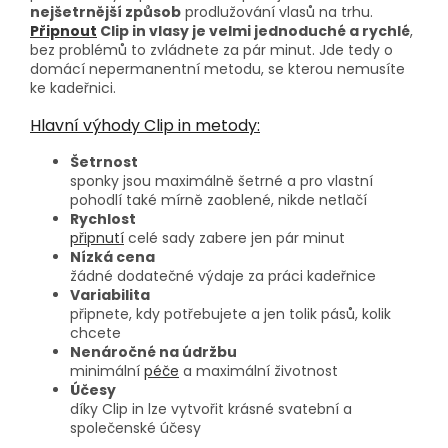
nejšetrnější způsob
prodlužování vlasů na trhu.
Připnout
Clip in vlasy je velmi jednoduché a rychlé
,
bez problémů to zvládnete za pár minut. Jde tedy o
domácí nepermanentní metodu, se kterou nemusíte
ke kadeřnici.
Hlavní výhody Clip in metody:
Šetrnost
sponky jsou maximálně šetrné a pro vlastní
pohodlí také mírně zaoblené, nikde netlačí
Rychlost
připnutí
celé sady zabere jen pár minut
Nízká cena
žádné dodatečné výdaje za práci kadeřnice
Variabilita
připnete, kdy potřebujete a jen tolik pásů, kolik
chcete
Nenáročné na údržbu
minimální
péče
a maximální životnost
Účesy
díky Clip in lze vytvořit krásné svatební a
společenské účesy