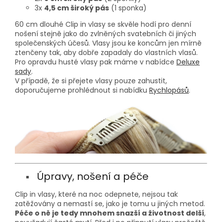
3x
4,5 cm široký pás
(1 sponka)
60 cm dlouhé Clip in vlasy se skvěle hodí pro denní
nošení stejně jako do zvlněných svatebních či jiných
společenských účesů. Vlasy jsou ke koncům jen mírně
ztenčeny tak, aby dobře zapadaly do vlastních vlasů.
Pro opravdu husté vlasy pak máme v nabídce
Deluxe
sady
.
V případě, že si přejete vlasy pouze zahustit,
doporučujeme prohlédnout si nabídku
Rychlopásů
.
Úpravy, nošení a péče
Clip in vlasy, které na noc odepnete, nejsou tak
zatěžovány a nemastí se, jako je tomu u jiných metod.
Péče o ně je tedy mnohem snazší a životnost delší
,