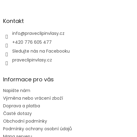
Z
á
p
a
Kontakt
t
í
info
@
praveclipinvlasy.cz
+420 776 605 477
Sledujte nás na Facebooku
praveclipinvlasy.cz
Informace pro vás
Napište nám
Výměna nebo vrácení zboží
Doprava a platba
Časté dotazy
Obchodní podmínky
Podmínky ochrany osobní údajů
Mapa serveru