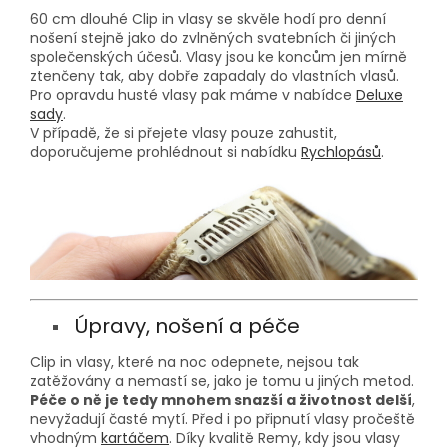
60 cm dlouhé Clip in vlasy se skvěle hodí pro denní
nošení stejně jako do zvlněných svatebních či jiných
společenských účesů. Vlasy jsou ke koncům jen mírně
ztenčeny tak, aby dobře zapadaly do vlastních vlasů.
Pro opravdu husté vlasy pak máme v nabídce
Deluxe
sady
.
V případě, že si přejete vlasy pouze zahustit,
doporučujeme prohlédnout si nabídku
Rychlopásů
.
Úpravy, nošení a péče
Clip in vlasy, které na noc odepnete, nejsou tak
zatěžovány a nemastí se, jako je tomu u jiných metod.
Péče o ně je tedy mnohem snazší a životnost delší
,
nevyžadují časté mytí. Před i po připnutí vlasy pročeště
vhodným
kartáčem
. Díky kvalitě Remy, kdy jsou vlasy