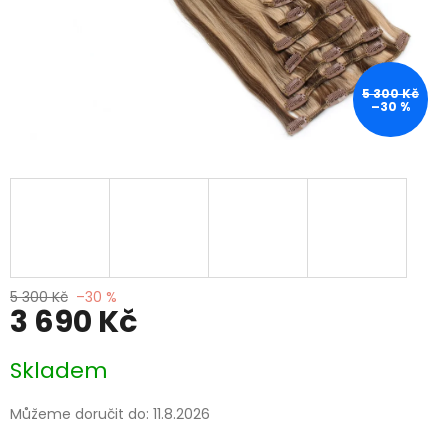
5 300 Kč
–30 %
5 300 Kč
–30 %
3 690 Kč
Měrná
Skladem
cena:
Můžeme doručit do:
11.8.2026