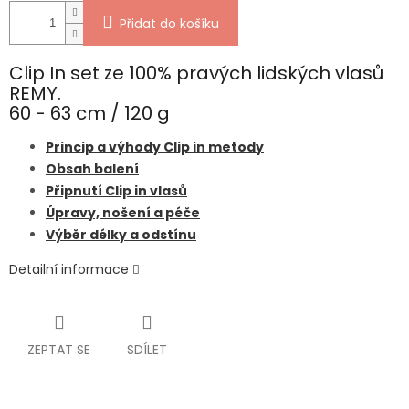
Přidat do košíku
Clip In set ze 100% pravých lidských vlasů
REMY.
60 - 63 cm / 120 g
Princip a výhody Clip in metody
Obsah balení
Připnutí Clip in vlasů
Úpravy, nošení a péče
Výběr délky a odstínu
Detailní informace
ZEPTAT SE
SDÍLET