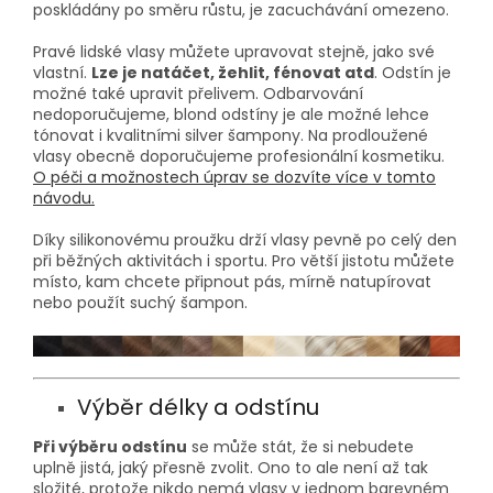
poskládány po směru růstu, je zacuchávání omezeno.
Pravé lidské vlasy můžete upravovat stejně, jako své
vlastní.
Lze je natáčet, žehlit, fénovat atd
. Odstín je
možné také upravit přelivem. Odbarvování
nedoporučujeme, blond odstíny je ale možné lehce
tónovat i kvalitními silver šampony. Na prodloužené
vlasy obecně doporučujeme profesionální kosmetiku.
O péči a možnostech úprav se dozvíte více v tomto
návodu.
Díky silikonovému proužku drží vlasy pevně po celý den
při běžných aktivitách i sportu. Pro větší jistotu můžete
místo, kam chcete připnout pás, mírně natupírovat
nebo použít suchý šampon.
Výběr délky a odstínu
Při výběru odstínu
se může stát, že si nebudete
uplně jistá, jaký přesně zvolit. Ono to ale není až tak
složité, protože nikdo nemá vlasy v jednom barevném