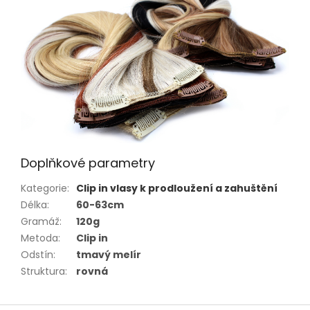
Doplňkové parametry
Kategorie
:
Clip in vlasy k prodloužení a zahuštění
Délka
:
60-63cm
Gramáž
:
120g
Metoda
:
Clip in
Odstín
:
tmavý melír
Struktura
:
rovná