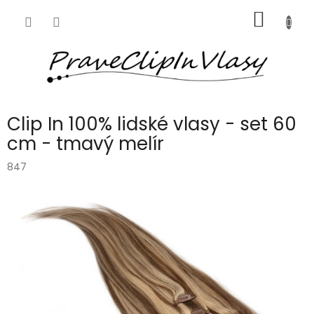
Přejít
NÁKUP
na
obsah
KOŠÍK
Clip In 100% lidské vlasy - set 60
cm - tmavý melír
847