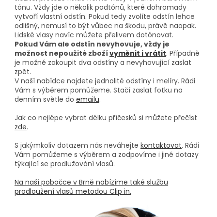
tónu. Vždy jde o několik podtónů, které dohromady
vytvoří vlastní odstín. Pokud tedy zvolíte odstín lehce
odlišný, nemusí to být vůbec na škodu, právě naopak.
Lidské vlasy navíc můžete přelivem dotónovat.
Pokud Vám ale odstín nevyhovuje, vždy je
možnost nepoužité zboží
vyměnit i vrátit
. Případně
je možné zakoupit dva odstíny a nevyhovující zaslat
zpět.
V naší nabídce najdete jednolité odstíny i melíry. Rádi
Vám s výběrem pomůžeme. Stačí zaslat fotku na
denním světle do
emailu
.
Jak co nejlépe vybrat délku příčesků si můžete přečíst
zde
.
S jakýmkoliv dotazem nás neváhejte
kontaktovat
. Rádi
Vám pomůžeme s výběrem a zodpovíme i jiné dotazy
týkající se prodlužování vlasů.
Na naší pobočce v Brně nabízíme také službu
prodloužení vlasů metodou Clip in.