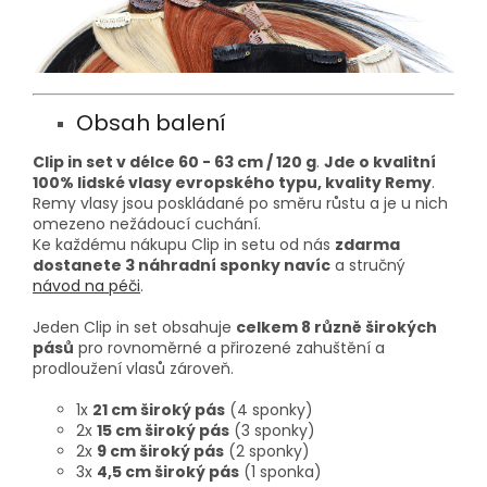
Obsah balení
Clip in set v délce 60 - 63 cm / 120 g
.
Jde o kvalitní
100% lidské vlasy evropského typu, kvality Remy
.
Remy vlasy jsou poskládané po směru růstu a je u nich
omezeno nežádoucí cuchání.
Ke každému nákupu Clip in setu od nás
zdarma
dostanete 3 náhradní sponky navíc
a stručný
návod na péči
.
Jeden Clip in set obsahuje
celkem 8 různě širokých
pásů
pro rovnoměrné a přirozené zahuštění a
prodloužení vlasů zároveň.
1x
21 cm široký pás
(4 sponky)
2x
15 cm široký pás
(3 sponky)
2x
9 cm široký pás
(2 sponky)
3x
4,5 cm široký pás
(1 sponka)