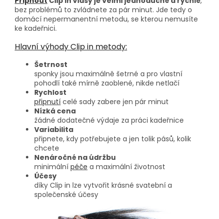
Připnout
Clip in vlasy je velmi jednoduché a rychlé
,
bez problémů to zvládnete za pár minut. Jde tedy o
domácí nepermanentní metodu, se kterou nemusíte
ke kadeřnici.
Hlavní výhody Clip in metody:
Šetrnost
sponky jsou maximálně šetrné a pro vlastní
pohodlí také mírně zaoblené, nikde netlačí
Rychlost
připnutí
celé sady zabere jen pár minut
Nízká cena
žádné dodatečné výdaje za práci kadeřnice
Variabilita
připnete, kdy potřebujete a jen tolik pásů, kolik
chcete
Nenáročné na údržbu
minimální
péče
a maximální životnost
Účesy
díky Clip in lze vytvořit krásné svatební a
společenské účesy