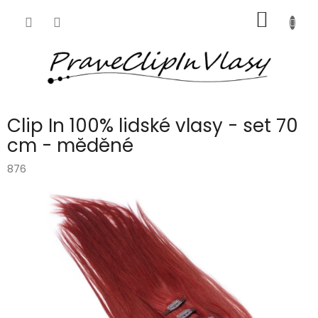
Přejít
NÁKUP
na
obsah
KOŠÍK
Clip In 100% lidské vlasy - set 70
cm - měděné
876