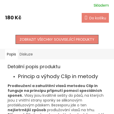
Skladem
180 Kč
Do košíku
ZOBRAZIT VŠECHNY SOUVISEJÍCÍ PRODUKTY
Popis
Diskuze
Detailní popis produktu
Princip a výhody Clip in metody
Prodloužení a zahuštění vlasů metodou Clip in
funguje na principu připnutí pomocí speciálních
sponek.
Vlasy jsou kvalitně sešity do pásů, na kterých
jsou z vnitřní strany sponky se silikonovým
protiskluzovým páskem. Bezesporu jde o ten
nejšetrnější způsob
prodlužování vlasů na trhu.