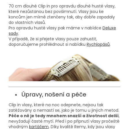
70 cm dlouhé Clip in pro opravdu dlouhé husté vlasy,
které nezůstanou bez povšimnutí. Vlasy jsou ke
koncům jen mírně ztenčeny tak, aby dobře zapadaly
do vlastních vlasů.
Pro opravdu husté vlasy pak máme v nabídce
Deluxe
sady
.
V případě, že si přejete vlasy pouze zahustit,
doporučujeme prohlédnout si nabídku
Rychlopásů
.
Úpravy, nošení a péče
Clip in vlasy, které na noc odepnete, nejsou tak
zatěžovány a nemastí se, jako je tomu u jiných metod.
Péče o ně je tedy mnohem snazší a životnost delší
,
nevyžadují časté mytí. Před i po připnutí vlasy pročeště
vhodným
kartáčem
. Díky kvalitě Remy, kdy jsou vlasy