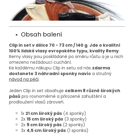
Obsah balení
Clip in set v délce 70 - 73 cm / 140 g
.
Jde o kvalitní
100% lidské vlasy evropského typu, kvality Remy
.
Remy vlasy jsou poskládané po směru růstu a je u nich
omezeno nežádoucí cuchání.
Ke každému nákupu Clip in setu od nás
zdarma
dostanete 3 náhradní sponky navíc
a stručný
návod na péči
.
Jeden Clip in set obsahuje
celkem 8 různě širokých
pásů
pro rovnoměrné a přirozené zahuštění a
prodloužení vlasů zároveň.
1x
21 cm široký pás
(4 sponky)
2x
15 cm široký pás
(3 sponky)
2x
9 cm široký pás
(2 sponky)
3x
4,5 cm široký pás
(1 sponka)