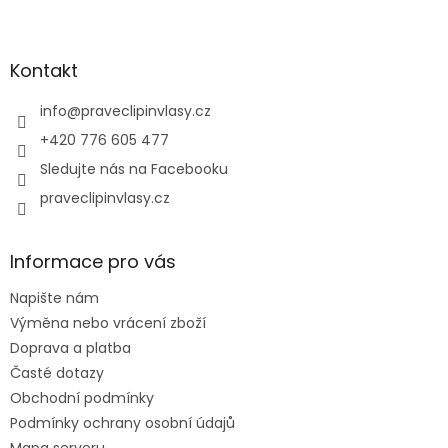
Z
á
p
a
Kontakt
t
í
info
@
praveclipinvlasy.cz
+420 776 605 477
Sledujte nás na Facebooku
praveclipinvlasy.cz
Informace pro vás
Napište nám
Výměna nebo vrácení zboží
Doprava a platba
Časté dotazy
Obchodní podmínky
Podmínky ochrany osobní údajů