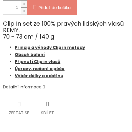
Přidat do košíku
Clip In set ze 100% pravých lidských vlasů
REMY.
70 - 73 cm / 140 g
Princip a výhody Clip in metody
Obsah balení
Připnutí Clip in vlasů
Úpravy, nošení a péče
Výběr délky a odstínu
Detailní informace
ZEPTAT SE
SDÍLET