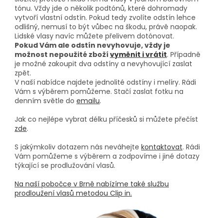
tónu. Vždy jde o několik podtónů, které dohromady
vytvoří vlastní odstín. Pokud tedy zvolíte odstín lehce
odlišný, nemusí to být vůbec na škodu, právě naopak.
Lidské vlasy navíc můžete přelivem dotónovat.
Pokud Vám ale odstín nevyhovuje, vždy je
možnost nepoužité zboží
vyměnit i vrátit
. Případně
je možné zakoupit dva odstíny a nevyhovující zaslat
zpět.
V naší nabídce najdete jednolité odstíny i melíry. Rádi
Vám s výběrem pomůžeme. Stačí zaslat fotku na
denním světle do
emailu
.
Jak co nejlépe vybrat délku příčesků si můžete přečíst
zde
.
S jakýmkoliv dotazem nás neváhejte
kontaktovat
. Rádi
Vám pomůžeme s výběrem a zodpovíme i jiné dotazy
týkající se prodlužování vlasů.
Na naší pobočce v Brně nabízíme také službu
prodloužení vlasů metodou Clip in.