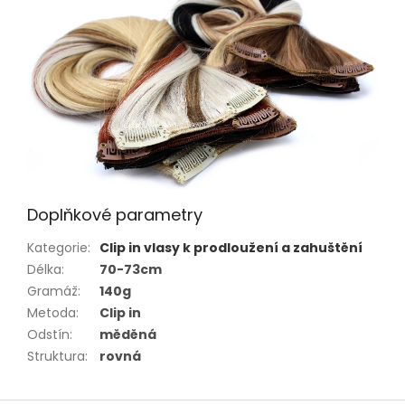
Doplňkové parametry
Kategorie
:
Clip in vlasy k prodloužení a zahuštění
Délka
:
70-73cm
Gramáž
:
140g
Metoda
:
Clip in
Odstín
:
měděná
Struktura
:
rovná