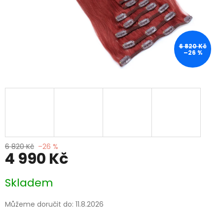
6 820 Kč
–26 %
6 820 Kč
–26 %
4 990 Kč
Měrná
Skladem
cena:
Můžeme doručit do:
11.8.2026