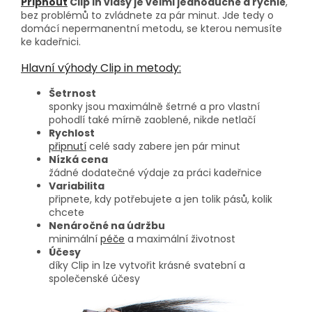
Připnout
Clip in vlasy je velmi jednoduché a rychlé
,
bez problémů to zvládnete za pár minut. Jde tedy o
domácí nepermanentní metodu, se kterou nemusíte
ke kadeřnici.
Hlavní výhody Clip in metody:
Šetrnost
sponky jsou maximálně šetrné a pro vlastní
pohodlí také mírně zaoblené, nikde netlačí
Rychlost
připnutí
celé sady zabere jen pár minut
Nízká cena
žádné dodatečné výdaje za práci kadeřnice
Variabilita
připnete, kdy potřebujete a jen tolik pásů, kolik
chcete
Nenáročné na údržbu
minimální
péče
a maximální životnost
Účesy
díky Clip in lze vytvořit krásné svatební a
společenské účesy