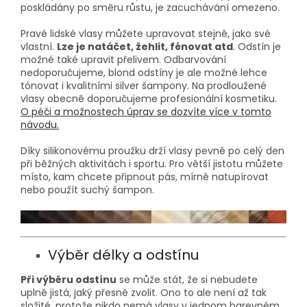
poskládány po směru růstu, je zacuchávání omezeno.
Pravé lidské vlasy můžete upravovat stejně, jako své
vlastní.
Lze je natáčet, žehlit, fénovat atd
. Odstín je
možné také upravit přelivem. Odbarvování
nedoporučujeme, blond odstíny je ale možné lehce
tónovat i kvalitními silver šampony. Na prodloužené
vlasy obecně doporučujeme profesionální kosmetiku.
O péči a možnostech úprav se dozvíte více v tomto
návodu.
Díky silikonovému proužku drží vlasy pevně po celý den
při běžných aktivitách i sportu. Pro větší jistotu můžete
místo, kam chcete připnout pás, mírně natupírovat
nebo použít suchý šampon.
Výběr délky a odstínu
Při výběru odstínu
se může stát, že si nebudete
uplně jistá, jaký přesně zvolit. Ono to ale není až tak
složité, protože nikdo nemá vlasy v jednom barevném