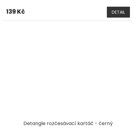
139 Kč
DETAIL
Detangle rozčesávací kartáč - černý