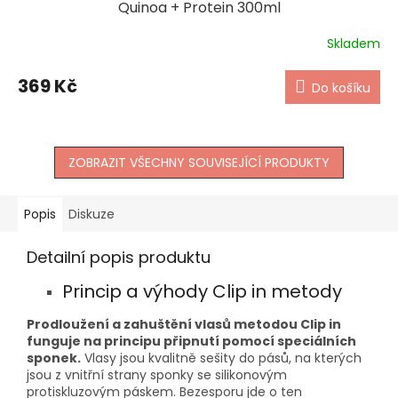
Quinoa + Protein 300ml
Skladem
369 Kč
Do košíku
ZOBRAZIT VŠECHNY SOUVISEJÍCÍ PRODUKTY
Popis
Diskuze
Detailní popis produktu
Princip a výhody Clip in metody
Prodloužení a zahuštění vlasů metodou Clip in
funguje na principu připnutí pomocí speciálních
sponek.
Vlasy jsou kvalitně sešity do pásů, na kterých
jsou z vnitřní strany sponky se silikonovým
protiskluzovým páskem. Bezesporu jde o ten