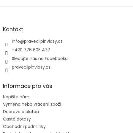
Z
á
p
a
Kontakt
t
í
info
@
praveclipinvlasy.cz
+420 776 605 477
Sledujte nás na Facebooku
praveclipinvlasy.cz
Informace pro vás
Napište nám
Výměna nebo vrácení zboží
Doprava a platba
Časté dotazy
Obchodní podmínky