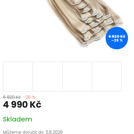
6 820 Kč
–26 %
6 820 Kč
–26 %
4 990 Kč
Měrná
Skladem
cena:
Můžeme doručit do:
11.8.2026