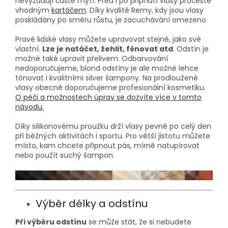
nevyžadují časté mytí. Před i po připnutí vlasy pročeště
vhodným
kartáčem
. Díky kvalitě Remy, kdy jsou vlasy
poskládány po směru růstu, je zacuchávání omezeno.
Pravé lidské vlasy můžete upravovat stejně, jako své
vlastní.
Lze je natáčet, žehlit, fénovat atd
. Odstín je
možné také upravit přelivem. Odbarvování
nedoporučujeme, blond odstíny je ale možné lehce
tónovat i kvalitními silver šampony. Na prodloužené
vlasy obecně doporučujeme profesionální kosmetiku.
O péči a možnostech úprav se dozvíte více v tomto
návodu.
Díky silikonovému proužku drží vlasy pevně po celý den
při běžných aktivitách i sportu. Pro větší jistotu můžete
místo, kam chcete připnout pás, mírně natupírovat
nebo použít suchý šampon.
Výběr délky a odstínu
Při výběru odstínu
se může stát, že si nebudete