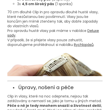
3x
4,5 cm široký pás
(1 sponka)
70 cm dlouhé Clip in pro opravdu dlouhé husté vlasy,
které nezůstanou bez povšimnutí. Vlasy jsou ke
koncům jen mírně ztenčeny tak, aby dobře zapadaly
do vlastních vlasů.
Pro opravdu husté vlasy pak máme v nabídce
Deluxe
sady
.
V případě, že si přejete vlasy pouze zahustit,
doporučujeme prohlédnout si nabídku
Rychlopásů
.
Úpravy, nošení a péče
Clip in vlasy, které na noc odepnete, nejsou tak
zatěžovány a nemastí se, jako je tomu u jiných metod.
Péče o ně je tedy mnohem snazší a životnost delší
,