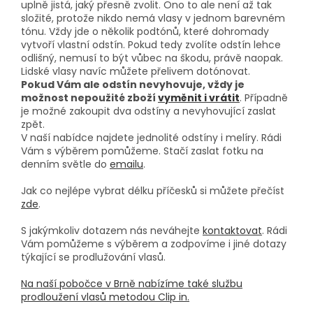
uplně jistá, jaký přesně zvolit. Ono to ale není až tak
složité, protože nikdo nemá vlasy v jednom barevném
tónu. Vždy jde o několik podtónů, které dohromady
vytvoří vlastní odstín. Pokud tedy zvolíte odstín lehce
odlišný, nemusí to být vůbec na škodu, právě naopak.
Lidské vlasy navíc můžete přelivem dotónovat.
Pokud Vám ale odstín nevyhovuje, vždy je
možnost nepoužité zboží
vyměnit i vrátit
. Případně
je možné zakoupit dva odstíny a nevyhovující zaslat
zpět.
V naší nabídce najdete jednolité odstíny i melíry. Rádi
Vám s výběrem pomůžeme. Stačí zaslat fotku na
denním světle do
emailu
.
Jak co nejlépe vybrat délku příčesků si můžete přečíst
zde
.
S jakýmkoliv dotazem nás neváhejte
kontaktovat
. Rádi
Vám pomůžeme s výběrem a zodpovíme i jiné dotazy
týkající se prodlužování vlasů.
Na naší pobočce v Brně nabízíme také službu
prodloužení vlasů metodou Clip in.