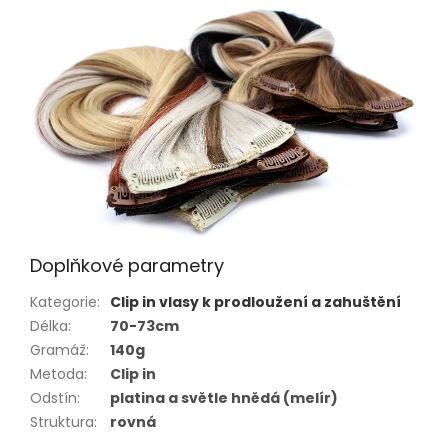
Doplňkové parametry
Kategorie
:
Clip in vlasy k prodloužení a zahuštění
Délka
:
70-73cm
Gramáž
:
140g
Metoda
:
Clip in
Odstín
:
platina a světle hnědá (melír)
Struktura
:
rovná