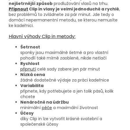
nejšetrnější způsob
prodlužování vlasů na trhu.
Připnout
Clip in vlasy je velmi jednoduché a rychlé
,
bez problémů to zvládnete za pár minut. Jde tedy o
domácí nepermanentní metodu, se kterou nemusíte
ke kadeřnici.
Hlavní výhody Clip in metody:
Šetrnost
sponky jsou maximálně šetrné a pro vlastní
pohodlí také mírně zaoblené, nikde netlačí
Rychlost
připnutí
celé sady zabere jen pár minut
Nízká cena
žádné dodatečné výdaje za práci kadeřnice
Variabilita
připnete, kdy potřebujete a jen tolik pásů, kolik
chcete
Nenáročné na údržbu
minimální
péče
a maximální životnost
Účesy
díky Clip in lze vytvořit krásné svatební a
společenské účesy