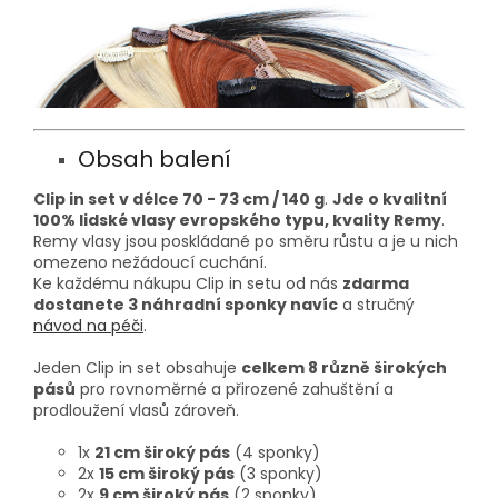
Obsah balení
Clip in set v délce 70 - 73 cm / 140 g
.
Jde o kvalitní
100% lidské vlasy evropského typu, kvality Remy
.
Remy vlasy jsou poskládané po směru růstu a je u nich
omezeno nežádoucí cuchání.
Ke každému nákupu Clip in setu od nás
zdarma
dostanete 3 náhradní sponky navíc
a stručný
návod na péči
.
Jeden Clip in set obsahuje
celkem 8 různě širokých
pásů
pro rovnoměrné a přirozené zahuštění a
prodloužení vlasů zároveň.
1x
21 cm široký pás
(4 sponky)
2x
15 cm široký pás
(3 sponky)
2x
9 cm široký pás
(2 sponky)