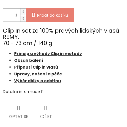
Přidat do košíku
Clip In set ze 100% pravých lidských vlasů
REMY.
70 - 73 cm / 140 g
Princip a výhody Clip in metody
Obsah balení
Připnutí Clip in vlasů
Úpravy, nošení a péče
Výběr délky a odstínu
Detailní informace
ZEPTAT SE
SDÍLET