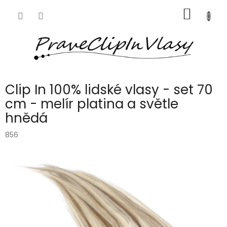
Přejít
NÁKUP
na
obsah
KOŠÍK
Clip In 100% lidské vlasy - set 70
cm - melír platina a světle
hnědá
856