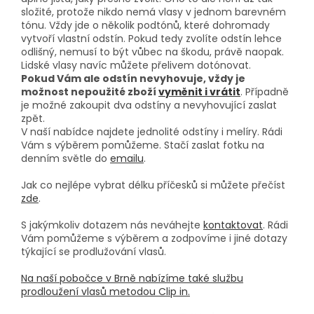
složité, protože nikdo nemá vlasy v jednom barevném
tónu. Vždy jde o několik podtónů, které dohromady
vytvoří vlastní odstín. Pokud tedy zvolíte odstín lehce
odlišný, nemusí to být vůbec na škodu, právě naopak.
Lidské vlasy navíc můžete přelivem dotónovat.
Pokud Vám ale odstín nevyhovuje, vždy je
možnost nepoužité zboží
vyměnit i vrátit
. Případně
je možné zakoupit dva odstíny a nevyhovující zaslat
zpět.
V naší nabídce najdete jednolité odstíny i melíry. Rádi
Vám s výběrem pomůžeme. Stačí zaslat fotku na
denním světle do
emailu
.
Jak co nejlépe vybrat délku příčesků si můžete přečíst
zde
.
S jakýmkoliv dotazem nás neváhejte
kontaktovat
. Rádi
Vám pomůžeme s výběrem a zodpovíme i jiné dotazy
týkající se prodlužování vlasů.
Na naší pobočce v Brně nabízíme také službu
prodloužení vlasů metodou Clip in.