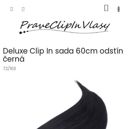
Přejít
NÁKUP
na
obsah
KOŠÍK
Deluxe Clip In sada 60cm odstín
černá
72/103