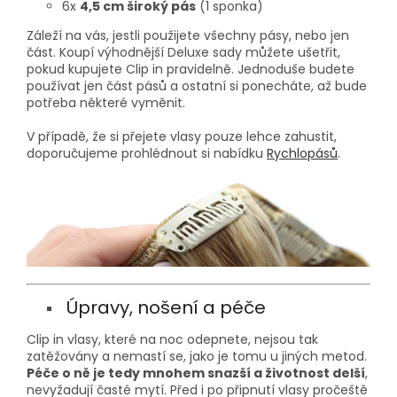
6x
4,5 cm široký pás
(1 sponka)
Záleží na vás, jestli použijete všechny pásy, nebo jen
část. Koupí výhodnější Deluxe sady můžete ušetřit,
pokud kupujete Clip in pravidelně. Jednoduše budete
používat jen část pásů a ostatní si ponecháte, až bude
potřeba některé vyměnit.
V případě, že si přejete vlasy pouze lehce zahustit,
doporučujeme prohlédnout si nabídku
Rychlopásů
.
Úpravy, nošení a péče
Clip in vlasy, které na noc odepnete, nejsou tak
zatěžovány a nemastí se, jako je tomu u jiných metod.
Péče o ně je tedy mnohem snazší a životnost delší
,
nevyžadují časté mytí. Před i po připnutí vlasy pročeště