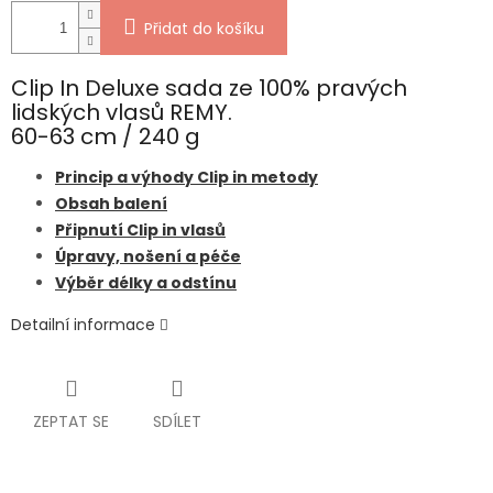
Přidat do košíku
Clip In Deluxe sada ze 100% pravých
lidských vlasů REMY.
60-63 cm / 240 g
Princip a výhody Clip in metody
Obsah balení
Připnutí Clip in vlasů
Úpravy, nošení a péče
Výběr délky a odstínu
Detailní informace
ZEPTAT SE
SDÍLET