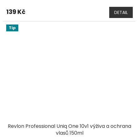
139 Kč
DETAIL
Tip
Revlon Professional Uniq One 10v1 výživa a ochrana
vlasů 150ml