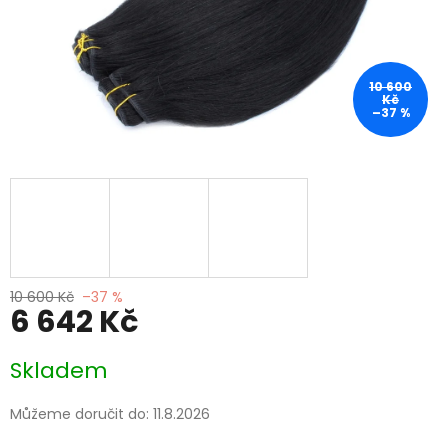
10 600
Kč
–37 %
10 600 Kč
–37 %
6 642 Kč
Měrná
Skladem
cena:
Můžeme doručit do:
11.8.2026