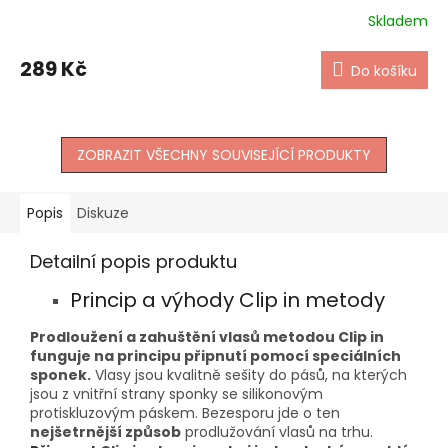
Skladem
289 Kč
Do košíku
ZOBRAZIT VŠECHNY SOUVISEJÍCÍ PRODUKTY
Popis
Diskuze
Detailní popis produktu
Princip a výhody Clip in metody
Prodloužení a zahuštění vlasů metodou Clip in
funguje na principu připnutí pomocí speciálních
sponek.
Vlasy jsou kvalitně sešity do pásů, na kterých
jsou z vnitřní strany sponky se silikonovým
protiskluzovým páskem. Bezesporu jde o ten
nejšetrnější způsob
prodlužování vlasů na trhu.