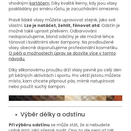
vhodným
kartáčem
. Díky kvalitě Remy, kdy jsou vlasy
poskládány po směru růstu, je zacuchávání omezeno.
Pravé lidské vlasy můžete upravovat stejně, jako své
vlastní.
Lze je natáčet, žehlit, fénovat atd
. Odstín je
možné také upravit přelivem. Odbarvování
nedoporučujeme, blond odstíny je ale možné lehce
tónovat i kvalitními silver šampony. Na prodloužené
vlasy obecně doporučujeme profesionální kosmetiku.
O péči a možnostech úprav se dozvíte více v tomto
návodu.
Díky silikonovému proužku drží vlasy pevně po celý den
při běžných aktivitách i sportu. Pro větší jistotu můžete
místo, kam chcete připnout pás, mírně natupírovat
nebo použít suchý šampon.
Výběr délky a odstínu
Při výběru odstínu
se může stát, že si nebudete
uplně jistá, jaký přesně zvolit. Ono to ale není až tak