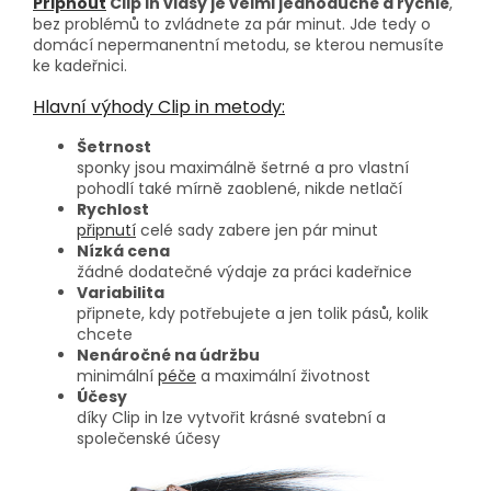
Připnout
Clip in vlasy je velmi jednoduché a rychlé
,
bez problémů to zvládnete za pár minut. Jde tedy o
domácí nepermanentní metodu, se kterou nemusíte
ke kadeřnici.
Hlavní výhody Clip in metody:
Šetrnost
sponky jsou maximálně šetrné a pro vlastní
pohodlí také mírně zaoblené, nikde netlačí
Rychlost
připnutí
celé sady zabere jen pár minut
Nízká cena
žádné dodatečné výdaje za práci kadeřnice
Variabilita
připnete, kdy potřebujete a jen tolik pásů, kolik
chcete
Nenáročné na údržbu
minimální
péče
a maximální životnost
Účesy
díky Clip in lze vytvořit krásné svatební a
společenské účesy