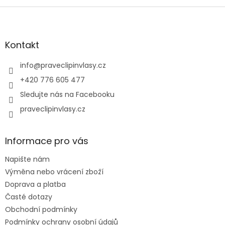
Z
á
p
a
Kontakt
t
í
info
@
praveclipinvlasy.cz
+420 776 605 477
Sledujte nás na Facebooku
praveclipinvlasy.cz
Informace pro vás
Napište nám
Výměna nebo vrácení zboží
Doprava a platba
Časté dotazy
Obchodní podmínky
Podmínky ochrany osobní údajů