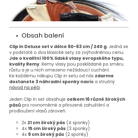
Obsah balení
Clip in Deluxe set v délce 60-63 cm / 24
0 g
. Jedná se
v podstatě o dva klasické sety za zvýhodněnou cenu.
Jde o kvalitní 100% lidské vlasy evropského typu,
kvality Remy
. Remy vlasy jsou poskládané po směru
růstu a je u nich omezeno nežádoucí cuchání.
Ke každému nákupu Clip in setu od nás
zdarma
dostanete 3 náhradní sponky navíc
a stručný
návod na péči
.
Jeden Clip in set obsahuje
celkem 16 různě širokých
pásů
pro rovnoměrné a přirozené zahuštění a
prodloužení vlasů zároveň.
2x
21 cm široký pás
(4 sponky)
4x
15 cm široký pás
(3 sponky)
4x
9 cm široký pás
(2 sponky)