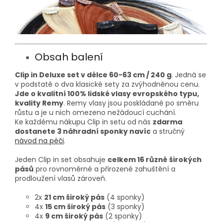
Obsah balení
Clip in Deluxe set v délce 60-63 cm / 24
0 g
. Jedná se
v podstatě o dva klasické sety za zvýhodněnou cenu.
Jde o kvalitní 100% lidské vlasy evropského typu,
kvality Remy
. Remy vlasy jsou poskládané po směru
růstu a je u nich omezeno nežádoucí cuchání.
Ke každému nákupu Clip in setu od nás
zdarma
dostanete 3 náhradní sponky navíc
a stručný
návod na péči
.
Jeden Clip in set obsahuje
celkem 16 různě širokých
pásů
pro rovnoměrné a přirozené zahuštění a
prodloužení vlasů zároveň.
2x
21 cm široký pás
(4 sponky)
4x
15 cm široký pás
(3 sponky)
4x
9 cm široký pás
(2 sponky)