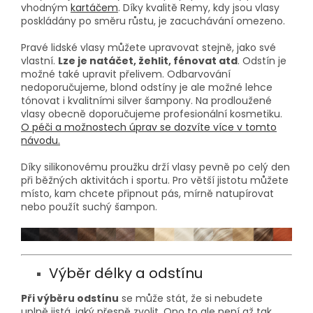
vhodným
kartáčem
. Díky kvalitě Remy, kdy jsou vlasy
poskládány po směru růstu, je zacuchávání omezeno.
Pravé lidské vlasy můžete upravovat stejně, jako své
vlastní.
Lze je natáčet, žehlit, fénovat atd
. Odstín je
možné také upravit přelivem. Odbarvování
nedoporučujeme, blond odstíny je ale možné lehce
tónovat i kvalitními silver šampony. Na prodloužené
vlasy obecně doporučujeme profesionální kosmetiku.
O péči a možnostech úprav se dozvíte více v tomto
návodu.
Díky silikonovému proužku drží vlasy pevně po celý den
při běžných aktivitách i sportu. Pro větší jistotu můžete
místo, kam chcete připnout pás, mírně natupírovat
nebo použít suchý šampon.
Výběr délky a odstínu
Při výběru odstínu
se může stát, že si nebudete
uplně jistá, jaký přesně zvolit. Ono to ale není až tak