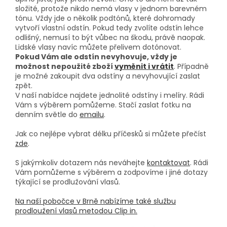
složité, protože nikdo nemá vlasy v jednom barevném
tónu. Vždy jde o několik podtónů, které dohromady
vytvoří vlastní odstín. Pokud tedy zvolíte odstín lehce
odlišný, nemusí to být vůbec na škodu, právě naopak.
Lidské vlasy navíc můžete přelivem dotónovat.
Pokud Vám ale odstín nevyhovuje, vždy je
možnost nepoužité zboží
vyměnit i vrátit
. Případně
je možné zakoupit dva odstíny a nevyhovující zaslat
zpět.
V naší nabídce najdete jednolité odstíny i melíry. Rádi
Vám s výběrem pomůžeme. Stačí zaslat fotku na
denním světle do
emailu
.
Jak co nejlépe vybrat délku příčesků si můžete přečíst
zde
.
S jakýmkoliv dotazem nás neváhejte
kontaktovat
. Rádi
Vám pomůžeme s výběrem a zodpovíme i jiné dotazy
týkající se prodlužování vlasů.
Na naší pobočce v Brně nabízíme také službu
prodloužení vlasů metodou Clip in.