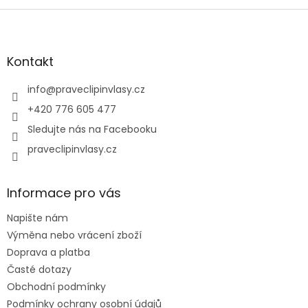
Z
á
p
a
Kontakt
t
í
info
@
praveclipinvlasy.cz
+420 776 605 477
Sledujte nás na Facebooku
praveclipinvlasy.cz
Informace pro vás
Napište nám
Výměna nebo vrácení zboží
Doprava a platba
Časté dotazy
Obchodní podmínky
Podmínky ochrany osobní údajů