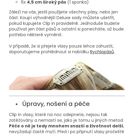
6x
4,5 cm široký pás
(1 sponka)
Záleží na vás, jestli použijete všechny pásy, nebo jen
část. Koupí výhodnější Deluxe sady můžete ušetřit,
pokud kupujete Clip in pravidelně. Jednoduše budete
používat jen část pásů a ostatní si ponecháte, až bude
potřeba některé vyměnit.
V případě, že si přejete vlasy pouze lehce zahustit,
doporučujeme prohlédnout si nabídku
Rychlopásů
.
Úpravy, nošení a péče
Clip in vlasy, které na noc odepnete, nejsou tak
zatěžovány a nemastí se, jako je tomu u jiných metod.
Péče o ně je tedy mnohem snazší a životnost delší
,
nevyžadují časté mytí. Před i po připnutí vlasy pročeště