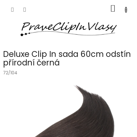
Přejít
NÁKUP
na
obsah
KOŠÍK
Deluxe Clip In sada 60cm odstín
přírodní černá
72/104