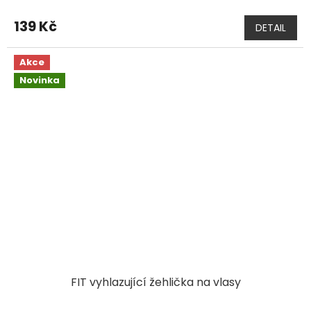
139 Kč
DETAIL
Akce
Novinka
FIT vyhlazující žehlička na vlasy