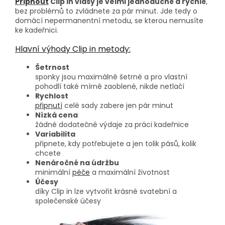
Připnout
Clip in vlasy je velmi jednoduché a rychlé
,
bez problémů to zvládnete za pár minut. Jde tedy o
domácí nepermanentní metodu, se kterou nemusíte
ke kadeřnici.
Hlavní výhody Clip in metody:
Šetrnost
sponky jsou maximálně šetrné a pro vlastní
pohodlí také mírně zaoblené, nikde netlačí
Rychlost
připnutí
celé sady zabere jen pár minut
Nízká cena
žádné dodatečné výdaje za práci kadeřnice
Variabilita
připnete, kdy potřebujete a jen tolik pásů, kolik
chcete
Nenáročné na údržbu
minimální
péče
a maximální životnost
Účesy
díky Clip in lze vytvořit krásné svatební a
společenské účesy