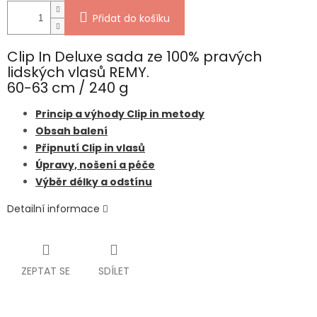
Přidat do košíku
Clip In Deluxe sada ze 100% pravých
lidských vlasů REMY.
60-63 cm / 240 g
Princip a výhody Clip in metody
Obsah balení
Připnutí Clip in vlasů
Úpravy, nošení a péče
Výběr délky a odstínu
Detailní informace
ZEPTAT SE
SDÍLET