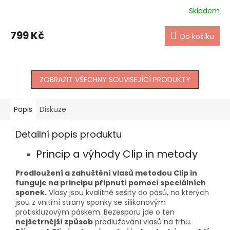
Skladem
799 Kč
Do košíku
ZOBRAZIT VŠECHNY SOUVISEJÍCÍ PRODUKTY
Popis
Diskuze
Detailní popis produktu
Princip a výhody Clip in metody
Prodloužení a zahuštění vlasů metodou Clip in
funguje na principu připnutí pomocí speciálních
sponek.
Vlasy jsou kvalitně sešity do pásů, na kterých
jsou z vnitřní strany sponky se silikonovým
protiskluzovým páskem. Bezesporu jde o ten
nejšetrnější způsob
prodlužování vlasů na trhu.