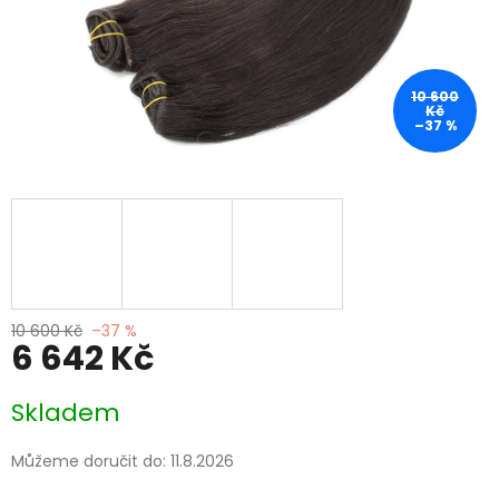
10 600
Kč
–37 %
10 600 Kč
–37 %
6 642 Kč
Měrná
Skladem
cena:
Můžeme doručit do:
11.8.2026