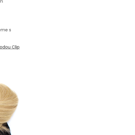
em
eme s
odou Clip