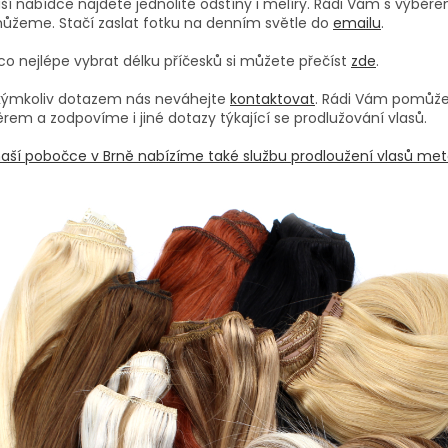
ší nabídce najdete jednolité odstíny i melíry. Rádi Vám s výběr
ůžeme. Stačí zaslat fotku na denním světle do
emailu
.
co nejlépe vybrat délku příčesků si můžete přečíst
zde
.
akýmkoliv dotazem nás neváhejte
kontaktovat
. Rádi Vám pomůž
rem a zodpovíme i jiné dotazy týkající se prodlužování vlasů.
aší pobočce v Brně nabízíme také službu prodloužení vlasů met