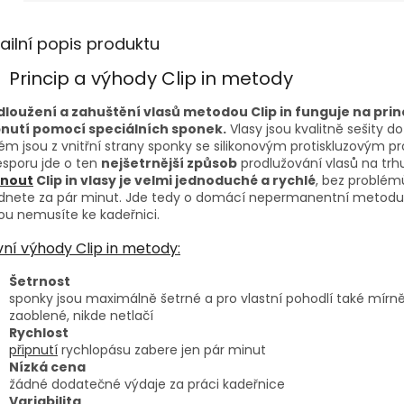
ailní popis produktu
Princip a výhody Clip in metody
dloužení a zahuštění vlasů metodou Clip in funguje na prin
pnutí pomocí speciálních sponek.
Vlasy jsou kvalitně sešity d
ém jsou z vnitřní strany sponky se silikonovým protiskluzovým p
sporu jde o ten
nejšetrnější způsob
prodlužování vlasů na trhu
pnout
Clip in vlasy je velmi jednoduché a rychlé
, bez problém
ádnete za pár minut. Jde tedy o domácí nepermanentní metodu
ou nemusíte ke kadeřnici.
vní výhody Clip in metody:
Šetrnost
sponky jsou maximálně šetrné a pro vlastní pohodlí také mírn
zaoblené, nikde netlačí
Rychlost
připnutí
rychlopásu zabere jen pár minut
Nízká cena
žádné dodatečné výdaje za práci kadeřnice
Variabilita