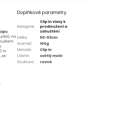
Doplňkové parametry
Clip in vlasy k
Kategorie
:
prodloužení a
zahuštění
cipu
o pásů, na
Délka
:
50-53cm
roužkem.
Gramáž
:
100g
.
Metoda
:
Clip in
ů to
, se
Odstín
:
světlý melír
Struktura
:
rovná
ě