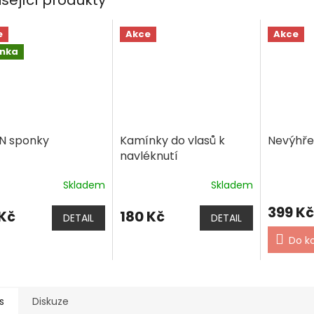
e
Akce
Akce
inka
IN sponky
Kamínky do vlasů k
Nevýhře
navléknutí
Skladem
Skladem
399 Kč
 Kč
180 Kč
DETAIL
DETAIL
Do k
s
Diskuze