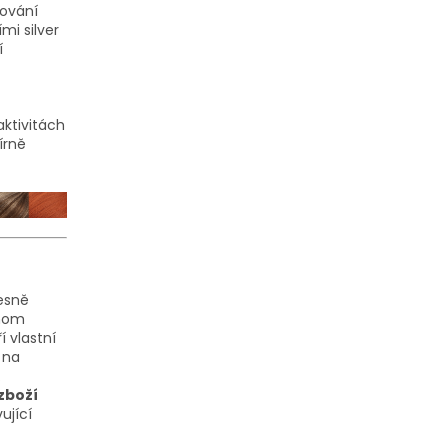
vování
mi silver
í
aktivitách
írně
řesně
dnom
 vlastní
 na
.
zboží
ující