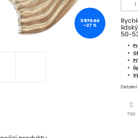
Rychl
3 870 Kč
–27 %
lidsk
50-53
Pr
O
Př
Úp
Vý
Detailn
TISK
isející produkty