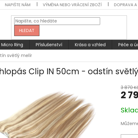
NAPIŠTE NÁM
VÝMĚNA NEBO VRÁCENÍ ZBOŽÍ
DOPRAVA A 
HLEDAT
Micro Ring
Příslušenství
Krása a vzhled
Péče a ú
ín světlý melír
hlopás Clip IN 50cm - odstín světlý
3 870 K
2 7
Měrná
Skla
cena:
Můžeme 