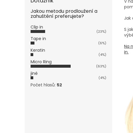
Dotazník
V na
pom
Jakou metodu prodloužení a
zahuštění preferujete?
Jak 
Clip in
S j
(23%)
výbě
Tape in
(6%)
Na n
Keratin
in.
(4%)
Micro Ring
(63%)
jiné
(4%)
Počet hlasů:
52