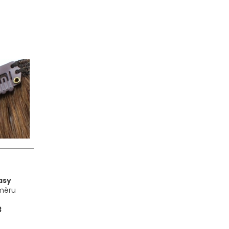
lasy
směru
3