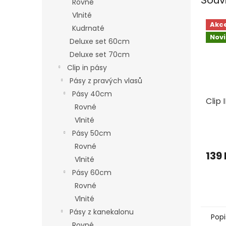
Rovné
Vlnité
Akc
Kudrnaté
Nov
Deluxe set 60cm
Deluxe set 70cm
Clip in pásy
Pásy z pravých vlasů
Pásy 40cm
Clip 
Rovné
Vlnité
Pásy 50cm
Rovné
139
Vlnité
Pásy 60cm
Rovné
Vlnité
Pásy z kanekalonu
Popi
Rovné