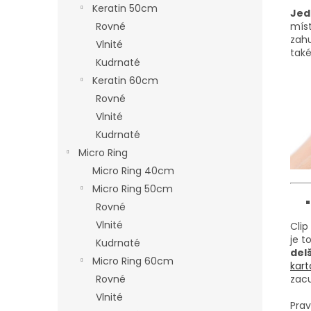
Keratin 50cm
Jed
Rovné
míst
zahu
Vlnité
také
Kudrnaté
Keratin 60cm
Rovné
Vlnité
Kudrnaté
Micro Ring
Micro Ring 40cm
Micro Ring 50cm
Rovné
Vlnité
Clip
je t
Kudrnaté
delš
Micro Ring 60cm
kar
Rovné
zac
Vlnité
Prav