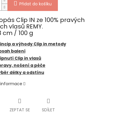
Přidat do košíku
opás Clip IN ze 100% pravých
ých vlasů REMY.
 cm / 100 g
incip a výhody Clip in metody
bsah balení
ipnutí Clip in vlasů
ravy, nošení a péče
běr délky a odstínu
í informace
ZEPTAT SE
SDÍLET