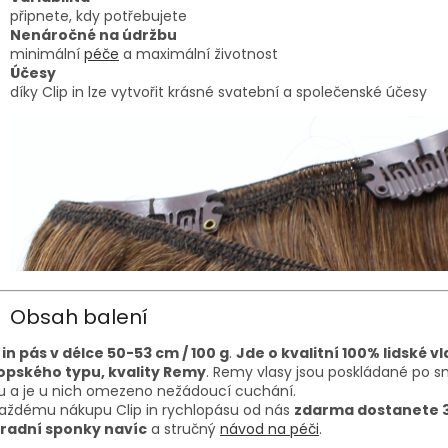
připnete, kdy potřebujete
Nenáročné na údržbu
minimální
péče
a maximální životnost
Účesy
díky Clip in lze vytvořit krásné svatební a společenské účesy
Obsah balení
 in pás v délce 50-53 cm / 100 g
.
Jde o kvalitní 100% lidské v
opského typu, kvality Remy
. Remy vlasy jsou poskládané po 
u a je u nich omezeno nežádoucí cuchání.
každému nákupu Clip in rychlopásu od nás
zdarma dostanete 
radní sponky navíc
a stručný
návod na péči
.