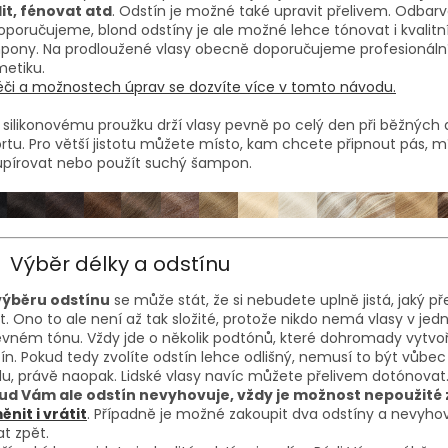
it, fénovat atd
. Odstín je možné také upravit přelivem. Odbar
poručujeme, blond odstíny je ale možné lehce tónovat i kvalitní
pony. Na prodloužené vlasy obecně doporučujeme profesionáln
etiku.
či a možnostech úprav se dozvíte více v tomto návodu.
 silikonovému proužku drží vlasy pevně po celý den při běžných 
ortu. Pro větší jistotu můžete místo, kam chcete připnout pás, m
upírovat nebo použít suchý šampon.
Výběr délky a odstínu
 výběru odstínu
se může stát, že si nebudete uplně jistá, jaký p
it. Ono to ale není až tak složité, protože nikdo nemá vlasy v je
vném tónu. Vždy jde o několik podtónů, které dohromady vytvoří
ín. Pokud tedy zvolíte odstín lehce odlišný, nemusí to být vůbec
u, právě naopak. Lidské vlasy navíc můžete přelivem dotónovat
ud Vám ale odstín nevyhovuje, vždy je možnost nepoužité 
nit i vrátit
. Případně je možné zakoupit dva odstíny a nevyhov
at zpět.