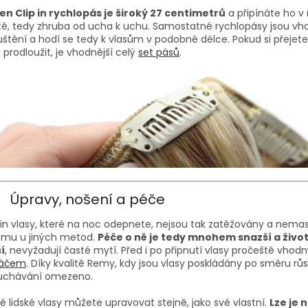
en Clip in rychlopás je široký 27 centimetrů
a připínáte ho v 
ě, tedy zhruba od ucha k uchu. Samostatné rychlopásy jsou vh
štění a hodí se tedy k vlasům v podobné délce. Pokud si přejete
 prodloužit, je vhodnější celý
set pásů
.
Úpravy, nošení a péče
 in vlasy, které na noc odepnete, nejsou tak zatěžovány a nemast
omu u jiných metod.
Péče o ně je tedy mnohem snazší a živo
í
, nevyžadují časté mytí. Před i po připnutí vlasy pročeště vho
táčem
. Díky kvalitě Remy, kdy jsou vlasy poskládány po směru růst
uchávání omezeno.
é lidské vlasy můžete upravovat stejně, jako své vlastní.
Lze je 