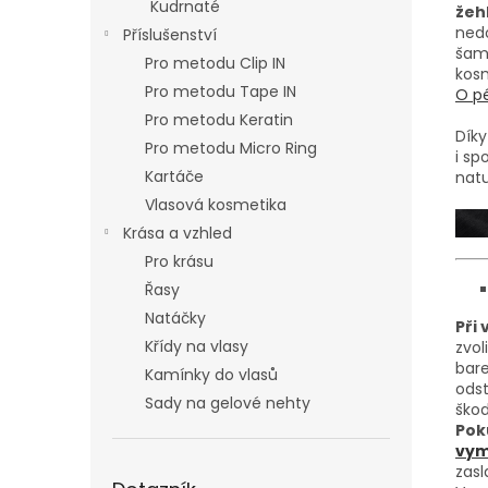
Kudrnaté
žehl
nedo
Příslušenství
šam
Pro metodu Clip IN
kosm
Pro metodu Tape IN
O pé
Pro metodu Keratin
Díky
Pro metodu Micro Ring
i sp
Kartáče
nat
Vlasová kosmetika
Krása a vzhled
Pro krásu
Řasy
Natáčky
Při
Křídy na vlasy
zvol
bare
Kamínky do vlasů
odst
Sady na gelové nehty
škod
Pok
vymě
zasl