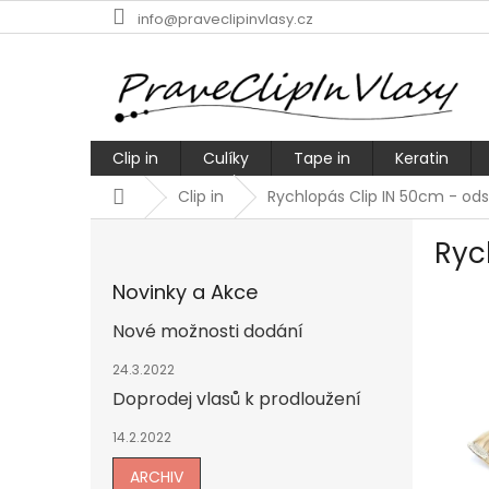
Přejít
info@praveclipinvlasy.cz
na
obsah
Clip in
Culíky
Tape in
Keratin
Domů
Clip in
Rychlopás Clip IN 50cm - odst
P
Ryc
o
s
Novinky a Akce
t
r
Nové možnosti dodání
a
n
24.3.2022
n
Doprodej vlasů k prodloužení
í
14.2.2022
p
a
ARCHIV