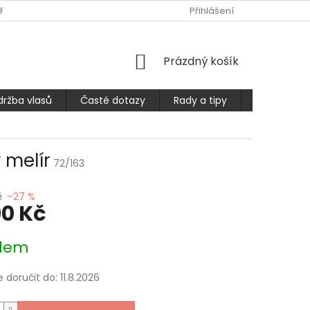
PLATBA
ČASTÉ DOTAZY
OBCHODNÍ PODMÍNKY
Přihlášení
PODMÍ
NÁKUPNÍ
Prázdný košík
KOŠÍK
držba vlasů
Časté dotazy
Rady a tipy
Prodlužuje
 melír
72/163
č
–27 %
90 Kč
dem
doručit do:
11.8.2026