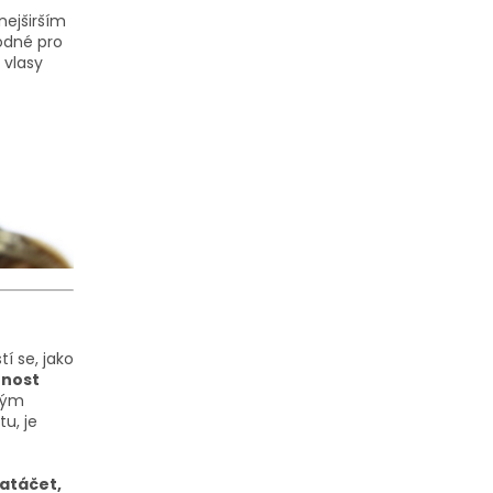
nejširším
odné pro
 vlasy
í se, jako
tnost
dným
u, je
natáčet,