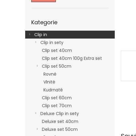
n
e
l
Přeskočit
Kategorie
kategorie
Clip in
Clip in sety
Clip set 40cm
Clip set 40cm 100g Extra set
Clip set 50cm
Rovné
Vlnité
Kudrnaté
Clip set 60cm
Clip set 70cm
Deluxe Clip in sety
Deluxe set 40cm
Deluxe set 50cm
Souv