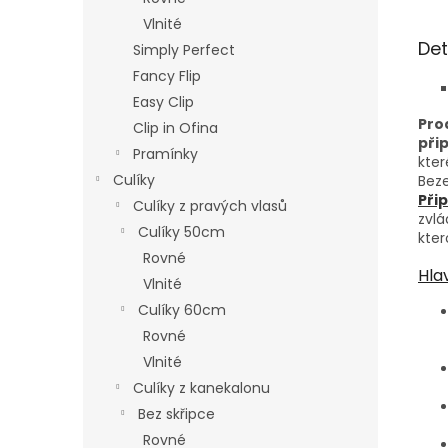
Vlnité
Det
Simply Perfect
Fancy Flip
Easy Clip
Pro
Clip in Ofina
při
Pramínky
kter
Culíky
Beze
Při
Culíky z pravých vlasů
zvl
Culíky 50cm
kter
Rovné
Hla
Vlnité
Culíky 60cm
Rovné
Vlnité
Culíky z kanekalonu
Bez skřipce
Rovné