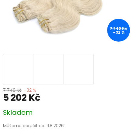
7 740 Kč
–32 %
7 740 Kč
–32 %
5 202 Kč
Měrná
Skladem
cena:
Můžeme doručit do:
11.8.2026