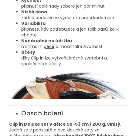
Rychlost
připnutí
celé sady zabere jen pár minut
Nízká cena
žádné dodatečné výdaje za práci kadeřnice
Variabilita
připnete, kdy potřebujete a jen tolik pásů, kolik
chcete
Nenáročné na údržbu
minimální
péče
a maximální životnost
Účesy
díky Clip in lze vytvořit krásné svatební a
společenské účesy
Obsah balení
Clip in Deluxe set v délce 50-53 cm / 200 g, vlnitý
.
Jedná se v podstatě o dva klasické sety za
zvýhodněnou cenu.
Jde o kvalitní 100% lidské vlasy