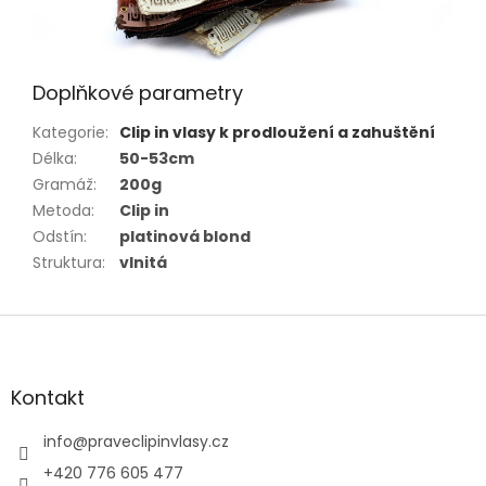
Doplňkové parametry
Kategorie
:
Clip in vlasy k prodloužení a zahuštění
Délka
:
50-53cm
Gramáž
:
200g
Metoda
:
Clip in
Odstín
:
platinová blond
Struktura
:
vlnitá
Z
á
p
a
Kontakt
t
í
info
@
praveclipinvlasy.cz
+420 776 605 477