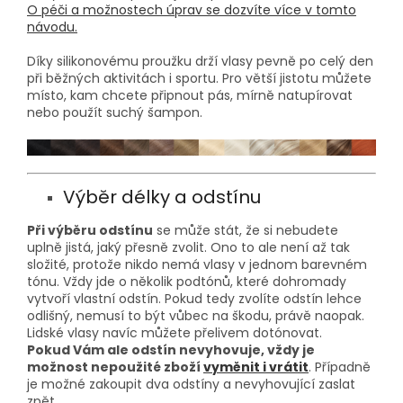
O péči a možnostech úprav se dozvíte více v tomto
návodu.
Díky silikonovému proužku drží vlasy pevně po celý den
při běžných aktivitách i sportu. Pro větší jistotu můžete
místo, kam chcete připnout pás, mírně natupírovat
nebo použít suchý šampon.
Výběr délky a odstínu
Při výběru odstínu
se může stát, že si nebudete
uplně jistá, jaký přesně zvolit. Ono to ale není až tak
složité, protože nikdo nemá vlasy v jednom barevném
tónu. Vždy jde o několik podtónů, které dohromady
vytvoří vlastní odstín. Pokud tedy zvolíte odstín lehce
odlišný, nemusí to být vůbec na škodu, právě naopak.
Lidské vlasy navíc můžete přelivem dotónovat.
Pokud Vám ale odstín nevyhovuje, vždy je
možnost nepoužité zboží
vyměnit i vrátit
. Případně
je možné zakoupit dva odstíny a nevyhovující zaslat
zpět.