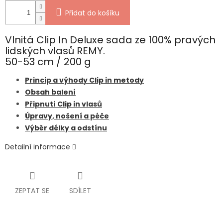
Přidat do košíku
Vlnitá Clip In Deluxe sada ze 100% pravých
lidských vlasů REMY.
50-53 cm / 200 g
Princip a výhody Clip in metody
Obsah balení
Připnutí Clip in vlasů
Úpravy, nošení a péče
Výběr délky a odstínu
Detailní informace
ZEPTAT SE
SDÍLET