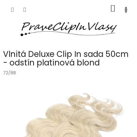
Přejít
NÁKUP
na
obsah
KOŠÍK
Vlnitá Deluxe Clip In sada 50cm
- odstín platinová blond
72/88