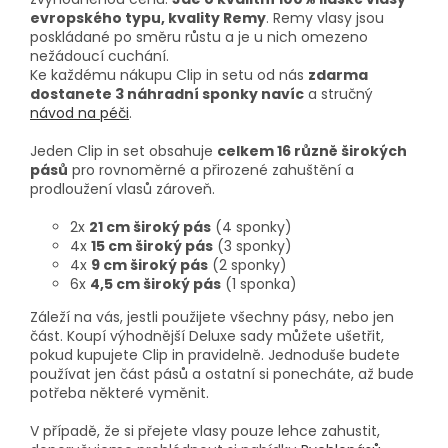
evropského typu, kvality Remy
. Remy vlasy jsou
poskládané po směru růstu a je u nich omezeno
nežádoucí cuchání.
Ke každému nákupu Clip in setu od nás
zdarma
dostanete 3 náhradní sponky navíc
a stručný
návod na péči
.
Jeden Clip in set obsahuje
celkem 16 různě širokých
pásů
pro rovnoměrné a přirozené zahuštění a
prodloužení vlasů zároveň.
2x
21 cm široký pás
(4 sponky)
4x
15 cm široký pás
(3 sponky)
4x
9 cm široký pás
(2 sponky)
6x
4,5 cm široký pás
(1 sponka)
Záleží na vás, jestli použijete všechny pásy, nebo jen
část. Koupí výhodnější Deluxe sady můžete ušetřit,
pokud kupujete Clip in pravidelně. Jednoduše budete
používat jen část pásů a ostatní si ponecháte, až bude
potřeba některé vyměnit.
V případě, že si přejete vlasy pouze lehce zahustit,