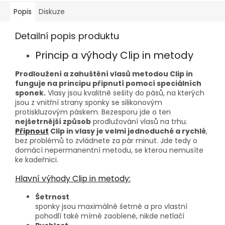
Popis
Diskuze
Detailní popis produktu
Princip a výhody Clip in metody
Prodloužení a zahuštění vlasů metodou Clip in
funguje na principu připnutí pomocí speciálních
sponek.
Vlasy jsou kvalitně sešity do pásů, na kterých
jsou z vnitřní strany sponky se silikonovým
protiskluzovým páskem. Bezesporu jde o ten
nejšetrnější způsob
prodlužování vlasů na trhu.
Připnout
Clip in vlasy je velmi jednoduché a rychlé
,
bez problémů to zvládnete za pár minut. Jde tedy o
domácí nepermanentní metodu, se kterou nemusíte
ke kadeřnici.
Hlavní výhody Clip in metody:
Šetrnost
sponky jsou maximálně šetrné a pro vlastní
pohodlí také mírně zaoblené, nikde netlačí