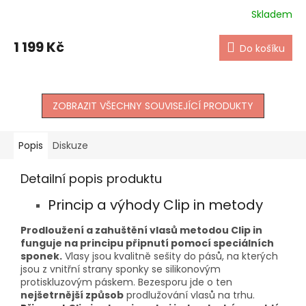
Skladem
1 199 Kč
Do košíku
ZOBRAZIT VŠECHNY SOUVISEJÍCÍ PRODUKTY
Popis
Diskuze
Detailní popis produktu
Princip a výhody Clip in metody
Prodloužení a zahuštění vlasů metodou Clip in
funguje na principu připnutí pomocí speciálních
sponek.
Vlasy jsou kvalitně sešity do pásů, na kterých
jsou z vnitřní strany sponky se silikonovým
protiskluzovým páskem. Bezesporu jde o ten
nejšetrnější způsob
prodlužování vlasů na trhu.