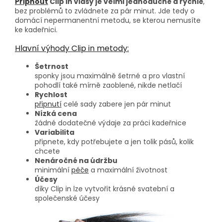
Připnout
Clip in vlasy je velmi jednoduché a rychlé
,
bez problémů to zvládnete za pár minut. Jde tedy o
domácí nepermanentní metodu, se kterou nemusíte
ke kadeřnici.
Hlavní výhody Clip in metody:
Šetrnost
sponky jsou maximálně šetrné a pro vlastní
pohodlí také mírně zaoblené, nikde netlačí
Rychlost
připnutí
celé sady zabere jen pár minut
Nízká cena
žádné dodatečné výdaje za práci kadeřnice
Variabilita
připnete, kdy potřebujete a jen tolik pásů, kolik
chcete
Nenáročné na údržbu
minimální
péče
a maximální životnost
Účesy
díky Clip in lze vytvořit krásné svatební a
společenské účesy