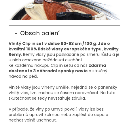
Obsah balení
Vlnitý Clip in set v délce 50-53 cm / 100 g
.
Jde o
kvalitní 100% lidské vlasy evropského typu, kvality
Remy
. Remy vlasy jsou poskládané po směru růstu a je
u nich omezeno nežádoucí cuchání.
Ke každému nákupu Clip in setu od nás
zdarma
dostanete 3 náhradní sponky navíc
a stručný
návod na péči
.
Vlnité vlasy jsou vlněny uměle, nejedná se o panensky
vlnitý vlas, tzn. mohou se časem narovnávat. Na tuto
skutečnost se tedy nevztahuje záruka.
V případě, že vlny po umytí povolí, vlasy lze bez
problémů upravit kulmou nebo zaplést do copu a
nechat volně uschnout.