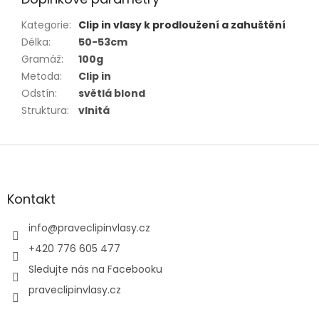
Kategorie
:
Clip in vlasy k prodloužení a zahuštění
Délka
:
50-53cm
Gramáž
:
100g
Metoda
:
Clip in
Odstín
:
světlá blond
Struktura
:
vlnitá
Z
á
p
a
Kontakt
t
í
info
@
praveclipinvlasy.cz
+420 776 605 477
Sledujte nás na Facebooku
praveclipinvlasy.cz