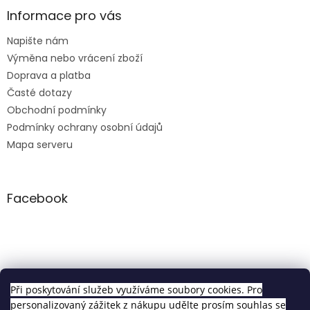
Informace pro vás
Napište nám
Výměna nebo vrácení zboží
Doprava a platba
Časté dotazy
Obchodní podmínky
Podmínky ochrany osobní údajů
Mapa serveru
Facebook
Clip in sety
Při poskytování služeb využíváme soubory cookies. Pro
personalizovaný zážitek z nákupu udělte prosím souhlas se