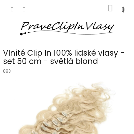
Přejít
NÁKUP
na
obsah
KOŠÍK
Vlnité Clip In 100% lidské vlasy -
set 50 cm - světlá blond
883