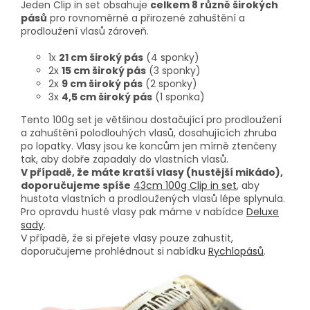
Jeden Clip in set obsahuje
celkem 8 různě širokých
pásů
pro rovnoměrné a přirozené zahuštění a
prodloužení vlasů zároveň.
1x
21 cm široký pás
(4 sponky)
2x
15 cm široký pás
(3 sponky)
2x
9 cm široký pás
(2 sponky)
3x
4,5 cm široký pás
(1 sponka)
Tento 100g set je většinou dostačující pro prodloužení
a zahuštění polodlouhých vlasů, dosahujících zhruba
po lopatky. Vlasy jsou ke koncům jen mírně ztenčeny
tak, aby dobře zapadaly do vlastních vlasů.
V případě, že máte kratší vlasy (hustější mikádo),
doporučujeme spíše
43cm 100g Clip in set
, aby
hustota vlastních a prodloužených vlasů lépe splynula.
Pro opravdu husté vlasy pak máme v nabídce
Deluxe
sady
.
V případě, že si přejete vlasy pouze zahustit,
doporučujeme prohlédnout si nabídku
Rychlopásů
.