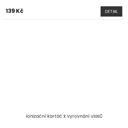
139 Kč
DETAIL
Ionizační kartáč k vyrovnání vlasů