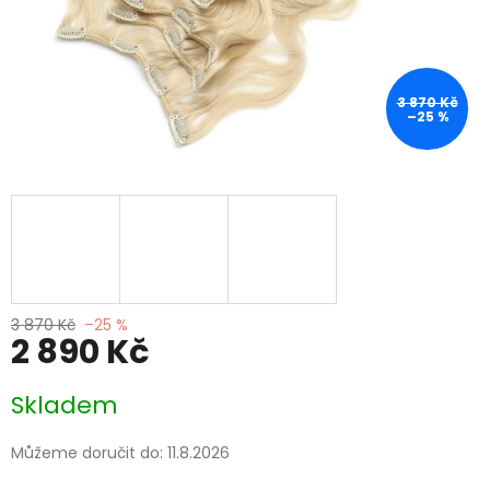
3 870 Kč
–25 %
3 870 Kč
–25 %
2 890 Kč
Měrná
Skladem
cena:
Můžeme doručit do:
11.8.2026