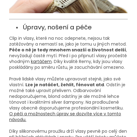
Úpravy, nošení a péče
Clip in vlasy, které na noc odepnete, nejsou tak
zatěžovány a nemastí se, jako je tomu u jiných metod.
Péče o ně je tedy mnohem snazší a životnost delší
,
nevyžadují časté mytí. Před i po připnutí vlasy pročeště
vhodným
kartáčem
. Díky kvalitě Remy, kdy jsou vlasy
poskládány po směru růstu, je zacuchávání omezeno.
Pravé lidské vlasy můžete upravovat stejně, jako své
vlastní.
Lze je natáčet, žehlit, fénovat atd
. Odstín je
možné také upravit přelivem. Odbarvování
nedoporučujeme, blond odstíny je ale možné lehce
tónovat i kvalitními silver šampony. Na prodloužené
vlasy obecně doporučujeme profesionální kosmetiku.
O péči a možnostech úprav se dozvíte více v tomto
návodu.
Díky silikonovému proužku drží vlasy pevně po celý den