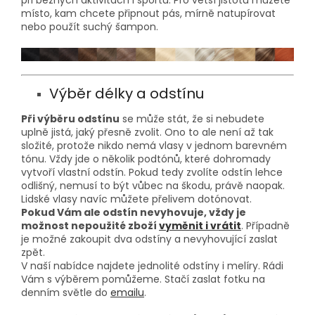
při běžných aktivitách i sportu. Pro větší jistotu můžete
místo, kam chcete připnout pás, mírně natupírovat
nebo použít suchý šampon.
Výběr délky a odstínu
Při výběru odstínu
se může stát, že si nebudete
uplně jistá, jaký přesně zvolit. Ono to ale není až tak
složité, protože nikdo nemá vlasy v jednom barevném
tónu. Vždy jde o několik podtónů, které dohromady
vytvoří vlastní odstín. Pokud tedy zvolíte odstín lehce
odlišný, nemusí to být vůbec na škodu, právě naopak.
Lidské vlasy navíc můžete přelivem dotónovat.
Pokud Vám ale odstín nevyhovuje, vždy je
možnost nepoužité zboží
vyměnit i vrátit
. Případně
je možné zakoupit dva odstíny a nevyhovující zaslat
zpět.
V naší nabídce najdete jednolité odstíny i melíry. Rádi
Vám s výběrem pomůžeme. Stačí zaslat fotku na
denním světle do
emailu
.