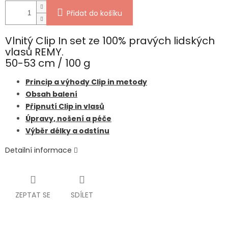
Přidat do košíku
Vlnitý Clip In set ze 100% pravých lidských
vlasů REMY.
50-53 cm / 100 g
Princip a výhody Clip in metody
Obsah balení
Připnutí Clip in vlasů
Úpravy, nošení a péče
Výběr délky a odstínu
Detailní informace
ZEPTAT SE
SDÍLET