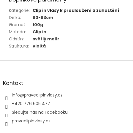
Kategorie
:
Clip in vlasy k prodloužení a zahuštění
Délka
:
50-53cm
Gramáž
:
100g
Metoda
:
Clip in
Odstín
:
světlý melír
Struktura
:
vlnitá
Z
á
p
a
Kontakt
t
í
info
@
praveclipinvlasy.cz
+420 776 605 477
Sledujte nás na Facebooku
praveclipinvlasy.cz