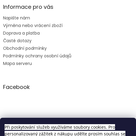
Informace pro vás
Napište nám
Výměna nebo vrácení zboží
Doprava a platba
Časté dotazy
Obchodní podmínky
Podmínky ochrany osobní údajů
Mapa serveru
Facebook
Clip in sety
Při poskytování služeb využíváme soubory cookies. Pro
personalizovaný zážitek z nákupu udělte prosím souhlas se