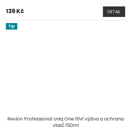
139 Kč
DETAIL
Tip
Revlon Professional Uniq One 10v1 výživa a ochrana
vlasů 150ml