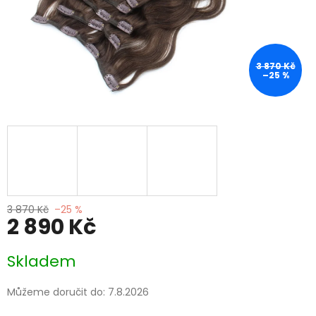
3 870 Kč
–25 %
3 870 Kč
–25 %
2 890 Kč
Měrná
Skladem
cena:
Můžeme doručit do:
7.8.2026