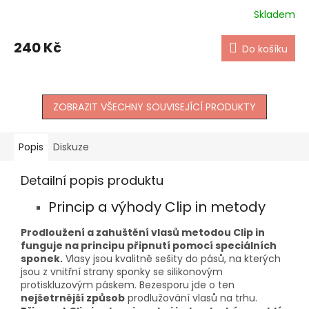
Skladem
240 Kč
Do košíku
ZOBRAZIT VŠECHNY SOUVISEJÍCÍ PRODUKTY
Popis
Diskuze
Detailní popis produktu
Princip a výhody Clip in metody
Prodloužení a zahuštění vlasů metodou Clip in
funguje na principu připnutí pomocí speciálních
sponek.
Vlasy jsou kvalitně sešity do pásů, na kterých
jsou z vnitřní strany sponky se silikonovým
protiskluzovým páskem. Bezesporu jde o ten
nejšetrnější způsob
prodlužování vlasů na trhu.