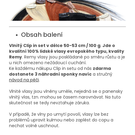
Obsah balení
Vlnitý Clip in set v délce 50-53 cm / 100 g
.
Jde o
kvalitní 100% lidské vlasy evropského typu, kvality
Remy
. Remy vlasy jsou poskládané po směru růstu a je
u nich omezeno nežádoucí cuchání.
Ke každému nákupu Clip in setu od nás
zdarma
dostanete 3 náhradní sponky navíc
a stručný
návod na péči
.
Vlnité vlasy jsou vlněny uměle, nejedná se o panensky
vlnitý vlas, tzn. mohou se časem narovnávat. Na tuto
skutečnost se tedy nevztahuje záruka.
V případě, že vlny po umytí povolí, vlasy lze bez
problémů upravit kulmou nebo zaplést do copu a
nechat volně uschnout.