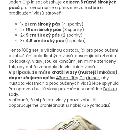
Jeden Clip in set obsahuje
celkem 8 různě širokých
pásů
pro rovnoměrné a přirozené zahuštění a
prodloužení vlasů zároveň.
1x
21 cm široký pás
(4 sponky)
2x
15 cm široký pás
(3 sponky)
2x
9 cm široký pás
(2 sponky)
3x
4,5 cm široký pás
(1 sponka)
Tento 100g set je většinou dostačující pro prodloužení
a zahuštění polodlouhých vlasů, dosahujících zhruba
po lopatky. Vlasy jsou ke koncům jen mírně ztenčeny
tak, aby dobře zapadaly do vlastních vlasů.
V případě, že máte kratší vlasy (hustější mikádo),
doporučujeme spíše
43cm 100g Clip in set
, aby
hustota vlastních a prodloužených vlasů lépe splynula.
Pro opravdu husté vlasy pak máme v nabídce
Deluxe
sady
.
V případě, že si přejete vlasy pouze zahustit,
doporučujeme prohlédnout si nabídku
Rychlopásů
.