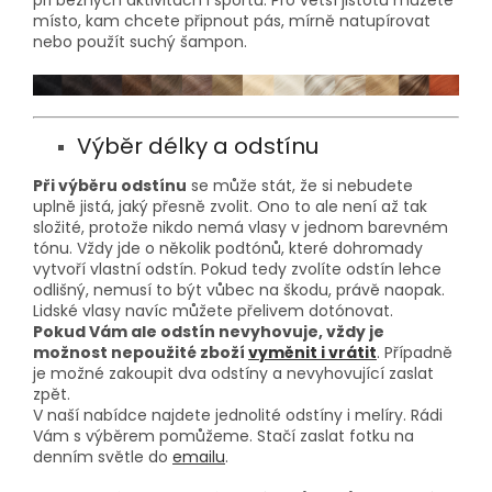
při běžných aktivitách i sportu. Pro větší jistotu můžete
místo, kam chcete připnout pás, mírně natupírovat
nebo použít suchý šampon.
Výběr délky a odstínu
Při výběru odstínu
se může stát, že si nebudete
uplně jistá, jaký přesně zvolit. Ono to ale není až tak
složité, protože nikdo nemá vlasy v jednom barevném
tónu. Vždy jde o několik podtónů, které dohromady
vytvoří vlastní odstín. Pokud tedy zvolíte odstín lehce
odlišný, nemusí to být vůbec na škodu, právě naopak.
Lidské vlasy navíc můžete přelivem dotónovat.
Pokud Vám ale odstín nevyhovuje, vždy je
možnost nepoužité zboží
vyměnit i vrátit
. Případně
je možné zakoupit dva odstíny a nevyhovující zaslat
zpět.
V naší nabídce najdete jednolité odstíny i melíry. Rádi
Vám s výběrem pomůžeme. Stačí zaslat fotku na
denním světle do
emailu
.