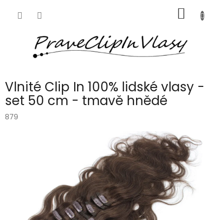
Přejít
NÁKUP
na
obsah
KOŠÍK
Vlnité Clip In 100% lidské vlasy -
set 50 cm - tmavě hnědé
879