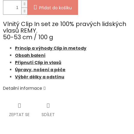
Přidat do košíku
Vlnitý Clip In set ze 100% pravých lidských
vlasů REMY.
50-53 cm / 100 g
Princip a výhody Clip in metody
Obsah balení
Připnutí Clip in vlasů
Úpravy, nošení a péče
Výběr délky a odstínu
Detailní informace
ZEPTAT SE
SDÍLET