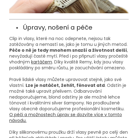
Úpravy, nošení a péče
Clip in vlasy, které na noc odepnete, nejsou tak
zatěžovány a nemastí se, jako je tomu u jiných metod.
Péče o ně je tedy mnohem snazší a životnost delší
,
nevyžadují časté mytí. Před i po připnutí vlasy pročeště
vhodným
kartáčem
. Díky kvalitě Remy, kdy jsou vlasy
poskládány po směru růstu, je zacuchávání omezeno.
Pravé lidské vlasy můžete upravovat stejně, jako své
vlastní.
Lze je natáčet, žehlit, fénovat atd
. Odstín je
možné také upravit přelivem. Odbarvování
nedoporučujeme, blond odstíny je ale možné lehce
tónovat i kvalitními silver šampony. Na prodloužené
vlasy obecně doporučujeme profesionální kosmetiku.
O péči a možnostech úprav se dozvíte více v tomto
návodu.
Díky silikonovému proužku drží vlasy pevně po celý den