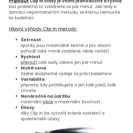
Připnout
Clip in vlasy je velmi jednoduché a rychlé
,
bez problémů to zvládnete za pár minut. Jde tedy o
domácí nepermanentní metodu, se kterou nemusíte
ke kadeřnici.
Hlavní výhody Clip in metody:
Šetrnost
sponky jsou maximálně šetrné a pro vlastní
pohodlí také mírně zaoblené, nikde netlačí
Rychlost
připnutí
celé sady zabere jen pár minut
Nízká cena
žádné dodatečné výdaje za práci kadeřnice
Variabilita
připnete, kdy potřebujete a jen tolik pásů, kolik
chcete
Nenáročné na údržbu
minimální
péče
a maximální životnost
Účesy
díky Clip in lze vytvořit krásné svatební a
společenské účesy