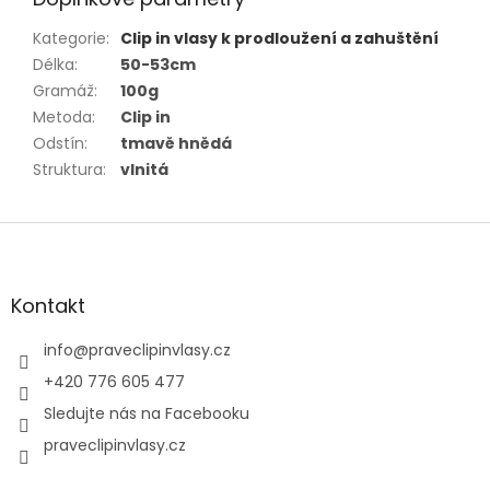
Kategorie
:
Clip in vlasy k prodloužení a zahuštění
Délka
:
50-53cm
Gramáž
:
100g
Metoda
:
Clip in
Odstín
:
tmavě hnědá
Struktura
:
vlnitá
Z
á
p
a
Kontakt
t
í
info
@
praveclipinvlasy.cz
+420 776 605 477
Sledujte nás na Facebooku
praveclipinvlasy.cz