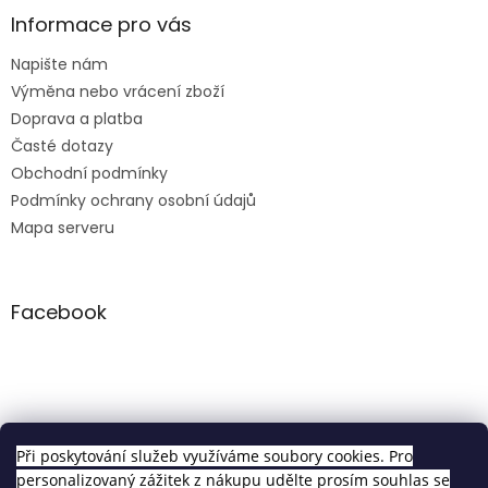
Informace pro vás
Napište nám
Výměna nebo vrácení zboží
Doprava a platba
Časté dotazy
Obchodní podmínky
Podmínky ochrany osobní údajů
Mapa serveru
Facebook
Clip in sety
Při poskytování služeb využíváme soubory cookies. Pro
personalizovaný zážitek z nákupu udělte prosím souhlas se