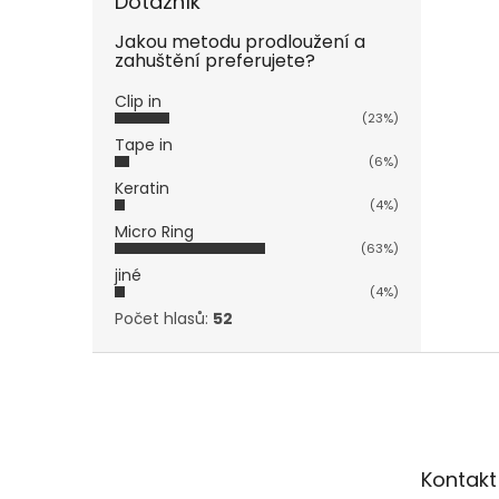
Dotazník
Jakou metodu prodloužení a
zahuštění preferujete?
Clip in
(23%)
Tape in
(6%)
Keratin
(4%)
Micro Ring
(63%)
jiné
(4%)
Počet hlasů:
52
Z
á
p
a
t
Kontakt
í