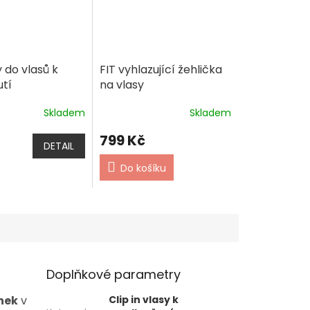
 do vlasů k
FIT vyhlazující žehlička
tí
na vlasy
Skladem
Skladem
799 Kč
DETAIL
Do košíku
Doplňkové parametry
nek
v
Clip in vlasy k