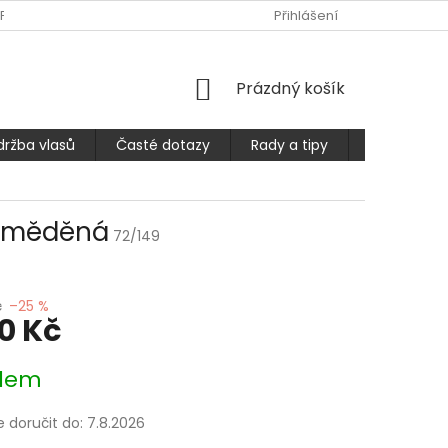
PLATBA
ČASTÉ DOTAZY
OBCHODNÍ PODMÍNKY
Přihlášení
PODMÍ
NÁKUPNÍ
Prázdný košík
KOŠÍK
držba vlasů
Časté dotazy
Rady a tipy
Prodlužuje
ín měděná
72/149
č
–25 %
90 Kč
dem
doručit do:
7.8.2026