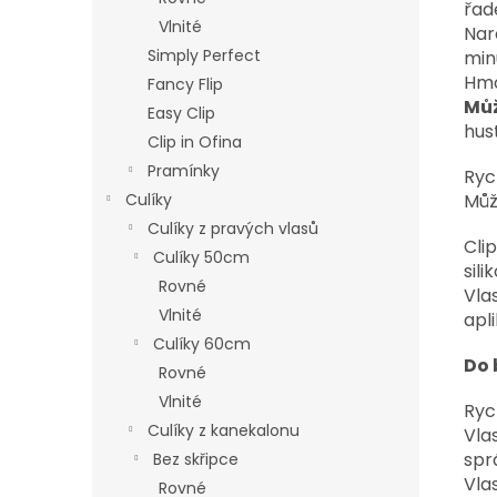
řad
Vlnité
Naro
Simply Perfect
min
Hmo
Fancy Flip
Můž
Easy Clip
hus
Clip in Ofina
Pramínky
Ryc
Můž
Culíky
Culíky z pravých vlasů
Cli
Culíky 50cm
sil
Rovné
Vla
Vlnité
apl
Culíky 60cm
Do 
Rovné
Vlnité
Ryc
Culíky z kanekalonu
Vla
spr
Bez skřipce
Vla
Rovné