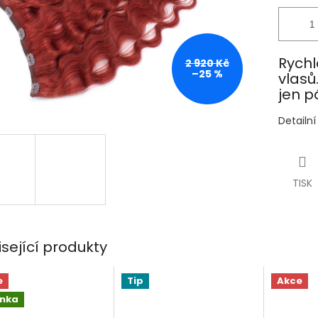
Rychl
2 920 Kč
–25 %
vlasů
jen p
Detailn
TISK
isející produkty
e
Tip
Akce
inka