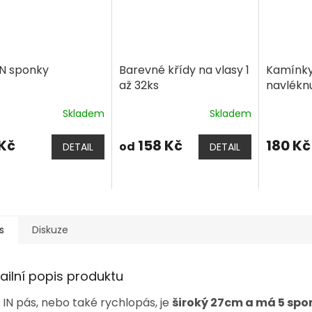
IN sponky
Barevné křídy na vlasy 1
Kamínky
až 32ks
navléknu
Skladem
Skladem
 Kč
158 Kč
180 Kč
od
DETAIL
DETAIL
s
Diskuze
ailní popis produktu
p IN pás, nebo také rychlopás, je
široký 27cm a má 5 spo