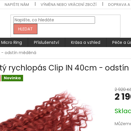
NAPIŠTE NÁM
VÝMĚNA NEBO VRÁCENÍ ZBOŽÍ
DOPRAVA A 
HLEDAT
Micro Ring
Příslušenství
Krása a vzhled
Péče a ú
cm - odstín měděná
itý rychlopás Clip IN 40cm - odst
Novinka
2 920 K
2 1
Měrná
Skla
cena:
Můžeme 