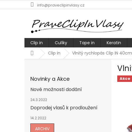
Přejít
info@praveclipinvlasy.cz
na
obsah
Clip in
Culíky
Tape in
Keratin
Domů
Clip in
Vlnitý rychlopás Clip IN 40
P
Vln
o
s
Novinky a Akce
Akce
t
r
Nové možnosti dodání
a
n
24.3.2022
n
Doprodej vlasů k prodloužení
í
14.2.2022
p
a
ARCHIV