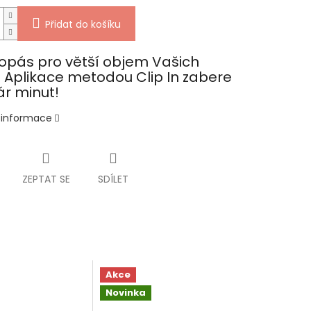
Přidat do košíku
opás pro větší objem Vašich
. Aplikace metodou Clip In zabere
ár minut!
í informace
ZEPTAT SE
SDÍLET
Akce
Novinka