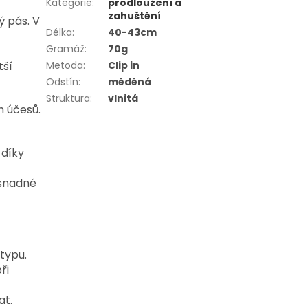
Kategorie
:
prodloužení a
zahuštění
ý pás. V
Délka
:
40-43cm
Gramáž
:
70g
tší
Metoda
:
Clip in
Odstín
:
měděná
Struktura
:
vlnitá
h účesů.
 díky
 snadné
typu.
ři
at.