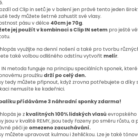
ě.
zdíl od Clip in setů je v balení jen právě tento jeden širok
utě tedy můžete šetrně zahustit své vlasy.
stnost pásu v délce
40cm je 70g
.
ete jej použít v kombinaci s Clip IN setem
pro ještě vě
totu.
hlopás využijte na denní nošení a také pro tvorbu různýc
ete také volbou odlišného odstínu vytvořit
melír
.
p IN metoda funguje na principu speciálních sponek, které
ikonovému proužku
drží po celý den.
sy tedy můžete připnout, když zrovna potřebujete a díky
ikaci nemusíte ke kadeřnici.
balíku přídáváme 3 náhradní sponky zdarma!
hlopás je z
kvalitných 100% lidských vlasů
evropského 
sy jsou v kvalitě REMY, jsou tedy řazeny po směru růstu, a p
ávné péči je
omezeno zacuchávání.
sy můžete upravovat kulmou i žehličkou. Lze je také tónov