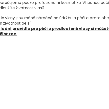
oručujeme pouze profesionální kosmetiku. Vhodnou péč
dloužíte životnost vlasů.
p in vlasy jsou méně náročné na údržbu a péči a proto obe
ch životnost delší.
ladní pravidla pro péči o prodloužené vlasy si můžet
číst zde.