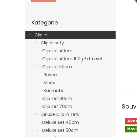
n
e
l
Přeskočit
Kategorie
kategorie
Clip in
Clip in sety
Clip set 40cm
Clip set 40cm 100g Extra set
Clip set 50cm
Rovné
Vlnité
Kudrnaté
Clip set 60cm
Souv
Clip set 70cm
Deluxe Clip in sety
Akc
Deluxe set 40cm
Nov
Deluxe set 50cm