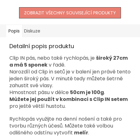
ZOBRAZIT VŠECHNY SOUVISEJÍCÍ PRODUKTY
Popis
Diskuze
Detailní popis produktu
Clip IN pás, nebo také rychlopás, je
široký 27cm
a má 5 sponek
v řadě.
Narozdíl od Clip in setů je v balení jen právě tento
jeden široký pás. V minutě tedy můžete šetrně
zahustit své vlasy.
Hmostnost pásu v délce
50cm je 100g
.
Můžete jej použít v kombinaci s Clip IN setem
pro ještě větší hustotu.
Rychlopás využijte na denní nošení a také pro
tvorbu různých účesů. Můžete také volbou
odlišného odstínu vytvořit
melír
.