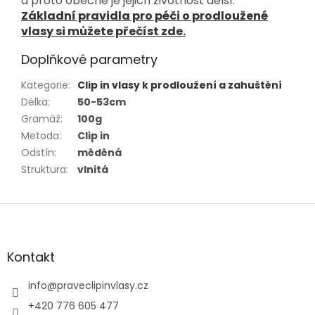
a proto obecně je jejich životnost delší.
Základní pravidla pro péči o prodloužené
vlasy si můžete přečíst zde.
Doplňkové parametry
Kategorie
:
Clip in vlasy k prodloužení a zahuštění
Délka
:
50-53cm
Gramáž
:
100g
Metoda
:
Clip in
Odstín
:
měděná
Struktura
:
vlnitá
Z
á
p
a
Kontakt
t
í
info
@
praveclipinvlasy.cz
+420 776 605 477