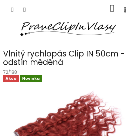
Přejít
NÁKUP
na
obsah
KOŠÍK
Vlnitý rychlopás Clip IN 50cm -
odstín měděná
72/188
Akce
Novinka