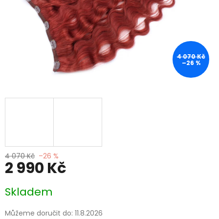
4 070 Kč
–26 %
4 070 Kč
–26 %
2 990 Kč
Měrná
Skladem
cena:
Můžeme doručit do:
11.8.2026