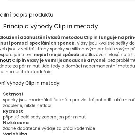
ailní popis produktu
Princip a výhody Clip in metody
dloužení a zahuštění vlasů metodou Clip in funguje na prin
pnutí pomocí speciálních sponek.
Vlasy jsou kvalitně sešity d
ých jsou z vnitřní strany sponky se silikonovým protiskluzovým 
sporu jde o ten
nejšetrnější způsob
prodlužování vlasů na trhu
pnout
Clip in vlasy je velmi jednoduché a rychlé
, bez problém
ádnete za pár minut. Jde tedy o domácí nepermanentní metodu
ou nemusíte ke kadeřnici.
vní výhody Clip in metody:
Šetrnost
sponky jsou maximálně šetrné a pro vlastní pohodlí také mírn
zaoblené, nikde netlačí
Rychlost
připnutí
celé sady zabere jen pár minut
Nízká cena
žádné dodatečné výdaje za práci kadeřnice
Variabilita