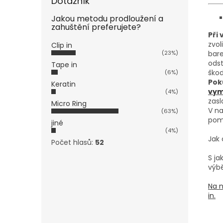
Dotazník
Jakou metodu prodloužení a
zahuštění preferujete?
Při
zvol
Clip in
(23%)
bare
odst
Tape in
škod
(6%)
Pok
Keratin
vymě
(4%)
zasl
Micro Ring
V na
(63%)
pom
jiné
(4%)
Jak 
Počet hlasů:
52
S j
výbě
Na n
in.