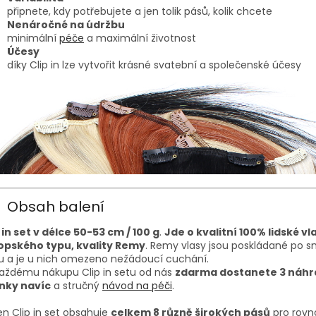
připnete, kdy potřebujete a jen tolik pásů, kolik chcete
Nenáročné na údržbu
minimální
péče
a maximální životnost
Účesy
díky Clip in lze vytvořit krásné svatební a společenské účesy
Obsah balení
 in set v délce 50-53 cm / 100 g
.
Jde o kvalitní 100% lidské vl
opského typu, kvality Remy
. Remy vlasy jsou poskládané po 
u a je u nich omezeno nežádoucí cuchání.
každému nákupu Clip in setu od nás
zdarma dostanete 3 náhr
nky navíc
a stručný
návod na péči
.
n Clip in set obsahuje
celkem 8 různě širokých pásů
pro rov