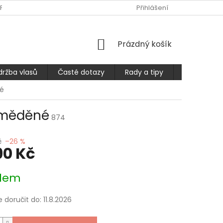
PLATBA
ČASTÉ DOTAZY
OBCHODNÍ PODMÍNKY
Přihlášení
PODMÍ
NÁKUPNÍ
Prázdný košík
KOŠÍK
držba vlasů
Časté dotazy
Rady a tipy
Prodlužuje
né
- měděné
874
č
–26 %
90 Kč
dem
doručit do:
11.8.2026