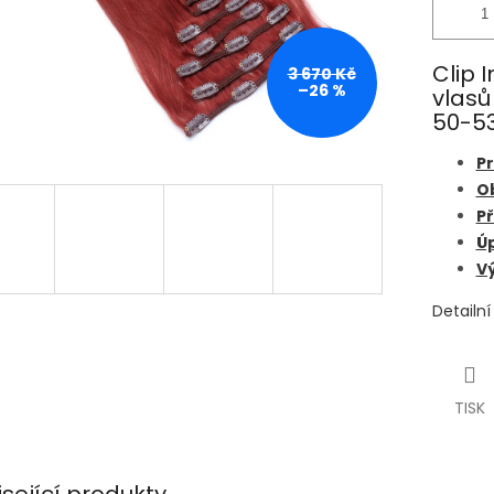
Clip 
3 670 Kč
–26 %
vlasů
50-53
Pr
O
Př
Úp
Vý
Detailn
TISK
isející produkty