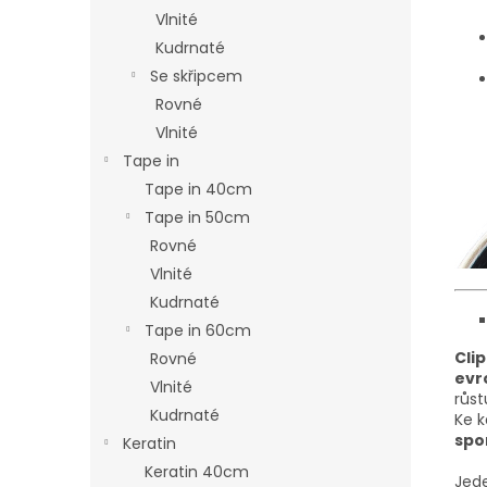
Vlnité
Kudrnaté
Se skřipcem
Rovné
Vlnité
Tape in
Tape in 40cm
Tape in 50cm
Rovné
Vlnité
Kudrnaté
Tape in 60cm
Clip
Rovné
evr
Vlnité
růst
Kudrnaté
Ke 
spo
Keratin
Keratin 40cm
Jede