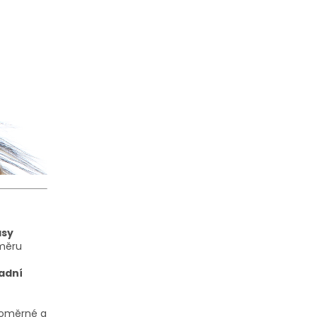
asy
směru
adní
noměrné a