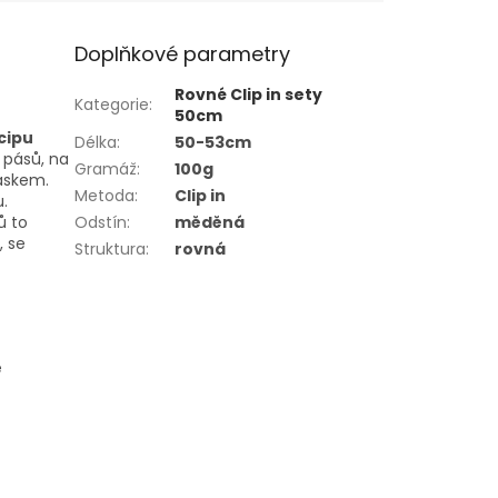
Doplňkové parametry
Rovné Clip in sety
Kategorie
:
50cm
cipu
Délka
:
50-53cm
o pásů, na
Gramáž
:
100g
páskem.
Metoda
:
Clip in
.
ů to
Odstín
:
měděná
, se
Struktura
:
rovná
ě