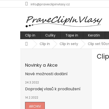
Přejít
info@praveclipinvlasy.cz
na
obsah
Clip in
Culíky
Tape in
Keratin
Domů
Clip in
Clip in sety
Clip set 50
P
Cli
o
s
Novinky a Akce
t
r
Nové možnosti dodání
a
n
24.3.2022
n
Doprodej vlasů k prodloužení
í
14.2.2022
p
a
ARCHIV