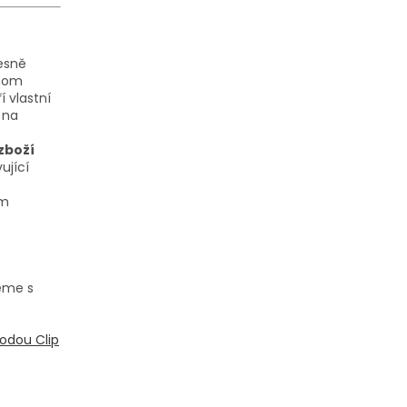
řesně
dnom
 vlastní
 na
.
zboží
ující
em
eme s
odou Clip