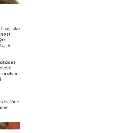
í se, jako
tnost
dným
u, je
natáčet,
vování
mi silver
í
aktivitách
írně