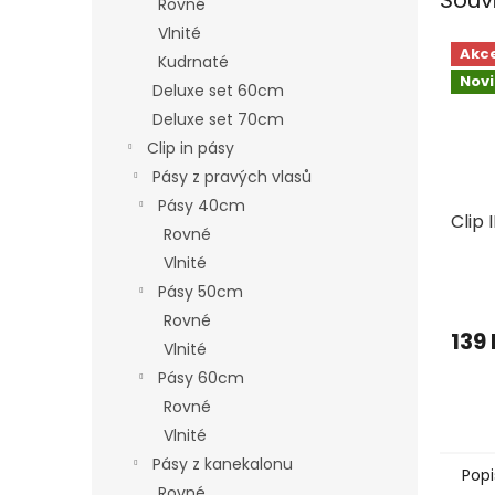
Rovné
Vlnité
Akc
Kudrnaté
Nov
Deluxe set 60cm
Deluxe set 70cm
Clip in pásy
Pásy z pravých vlasů
Pásy 40cm
Clip 
Rovné
Vlnité
Pásy 50cm
Rovné
139
Vlnité
Pásy 60cm
Rovné
Vlnité
Pásy z kanekalonu
Popi
Rovné