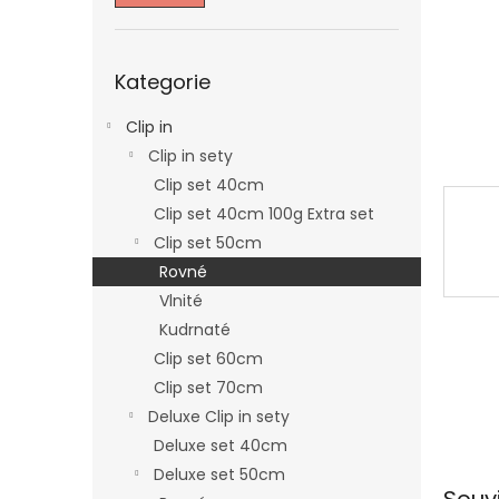
n
e
l
Přeskočit
Kategorie
kategorie
Clip in
Clip in sety
Clip set 40cm
Clip set 40cm 100g Extra set
Clip set 50cm
Rovné
Vlnité
Kudrnaté
Clip set 60cm
Clip set 70cm
Deluxe Clip in sety
Deluxe set 40cm
Deluxe set 50cm
Souv