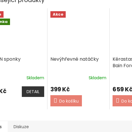
e
Akce
inka
IN sponky
Nevýhřevné natáčky
Kérasta
Bain For
šampon 
Skladem
Skladem
lámavé 
399 Kč
659 K
 Kč
DETAIL
Do košíku
Do k
s
Diskuze