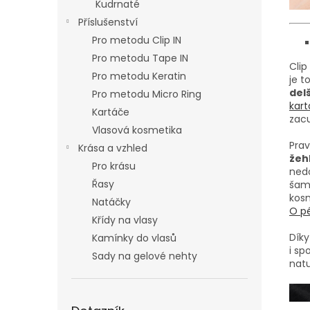
Kudrnaté
Příslušenství
Pro metodu Clip IN
Pro metodu Tape IN
Clip
Pro metodu Keratin
je t
delš
Pro metodu Micro Ring
kar
Kartáče
zac
Vlasová kosmetika
Prav
Krása a vzhled
žehl
Pro krásu
nedo
Řasy
šam
kosm
Natáčky
O pé
Křídy na vlasy
Díky
Kamínky do vlasů
i sp
Sady na gelové nehty
nat