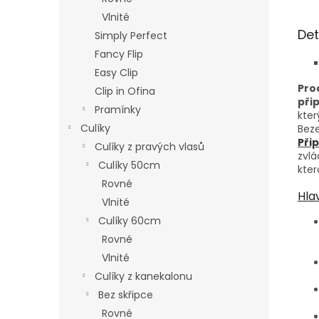
Vlnité
Det
Simply Perfect
Fancy Flip
Easy Clip
Pro
Clip in Ofina
při
Pramínky
kter
Culíky
Beze
Při
Culíky z pravých vlasů
zvl
Culíky 50cm
kter
Rovné
Hla
Vlnité
Culíky 60cm
Rovné
Vlnité
Culíky z kanekalonu
Bez skřipce
Rovné