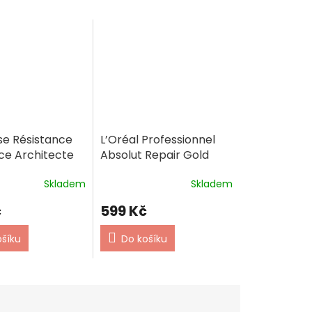
se Résistance
L’Oréal Professionnel
ce Architecte
Absolut Repair Gold
pro křehké a
Quinoa + Protein maska
Skladem
Skladem
vlasy 250ml
na vlasy
č
599 Kč
ošíku
Do košíku