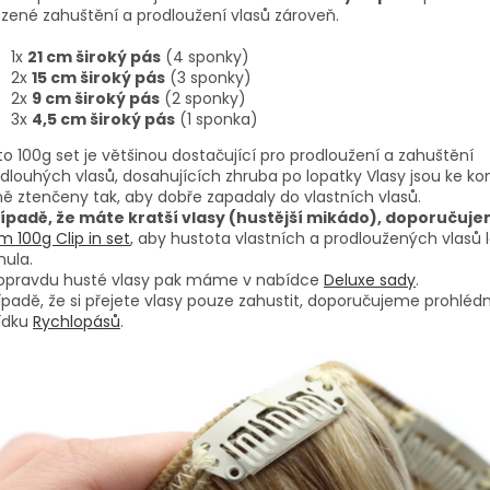
ozené zahuštění a prodloužení vlasů zároveň.
1x
21 cm široký pás
(4 sponky)
2x
15 cm široký pás
(3 sponky)
2x
9 cm široký pás
(2 sponky)
3x
4,5 cm široký pás
(1 sponka)
o 100g set je většinou dostačující pro prodloužení a zahuštění
dlouhých vlasů, dosahujících zhruba po lopatky Vlasy jsou ke k
ě ztenčeny tak, aby dobře zapadaly do vlastních vlasů.
řípadě, že máte kratší vlasy (hustější mikádo), doporučuj
 100g Clip in set
, aby hustota vlastních a prodloužených vlasů 
nula.
 opravdu husté vlasy pak máme v nabídce
Deluxe sady
.
ípadě, že si přejete vlasy pouze zahustit, doporučujeme prohlédn
ídku
Rychlopásů
.