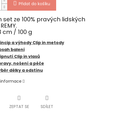
Přidat do košíku
In set ze 100% pravých lidských
 REMY.
 cm / 100 g
incip a výhody Clip in metody
bsah balení
ipnutí Clip in vlasů
ravy, nošení a péče
běr délky a odstínu
í informace
ZEPTAT SE
SDÍLET