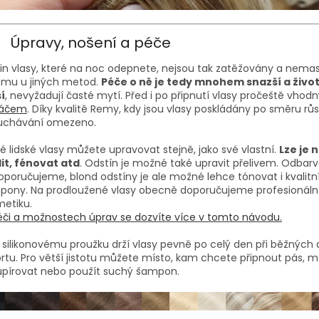
Úpravy, nošení a péče
 in vlasy, které na noc odepnete, nejsou tak zatěžovány a nemast
omu u jiných metod.
Péče o ně je tedy mnohem snazší a živo
í
, nevyžadují časté mytí. Před i po připnutí vlasy pročeště vho
táčem
. Díky kvalitě Remy, kdy jsou vlasy poskládány po směru růst
uchávání omezeno.
é lidské vlasy můžete upravovat stejně, jako své vlastní.
Lze je 
it, fénovat atd
. Odstín je možné také upravit přelivem. Odbar
poručujeme, blond odstíny je ale možné lehce tónovat i kvalitní
pony. Na prodloužené vlasy obecně doporučujeme profesionáln
etiku.
či a možnostech úprav se dozvíte více v tomto návodu.
 silikonovému proužku drží vlasy pevně po celý den při běžných 
ortu. Pro větší jistotu můžete místo, kam chcete připnout pás, m
upírovat nebo použít suchý šampon.