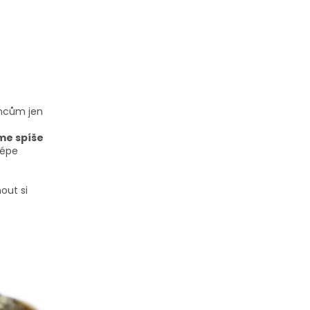
oncům jen
eme spíše
lépe
out si