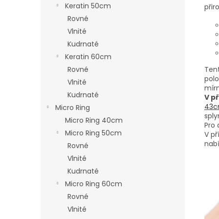
Keratin 50cm
přir
Rovné
Vlnité
Kudrnaté
Keratin 60cm
Rovné
Tent
polo
Vlnité
mírn
Kudrnaté
V p
43cm
Micro Ring
sply
Micro Ring 40cm
Pro
Micro Ring 50cm
V př
nab
Rovné
Vlnité
Kudrnaté
Micro Ring 60cm
Rovné
Vlnité