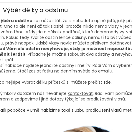
Výběr délky a odstínu
 výběru odstínu
se může stát, že si nebudete uplně jistá, jaký p
it. Ono to ale není až tak složité, protože nikdo nemá vlasy v je
vném tónu. Vždy jde o několik podtónů, které dohromady vytvoří
ín. Pokud tedy zvolíte odstín lehce odlišný, nemusí to být vůbec
u, právě naopak. Lidské vlasy navíc můžete přelivem dotónovat
ud Vám ale odstín nevyhovuje, vždy je možnost nepoužité 
nit i vrátit
. Případně je možné zakoupit dva odstíny a nevyhov
at zpět.
ší nabídce najdete jednolité odstíny i melíry. Rádi Vám s výběr
ůžeme. Stačí zaslat fotku na denním světle do
emailu
.
co nejlépe vybrat délku příčesků si můžete přečíst
zde
.
akýmkoliv dotazem nás neváhejte
kontaktovat
. Rádi Vám pomůž
rem a zodpovíme i jiné dotazy týkající se prodlužování vlasů.
aší pobočce v Brně nabízíme také službu prodloužení vlasů met