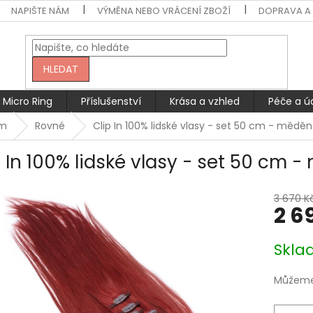
NAPIŠTE NÁM
VÝMĚNA NEBO VRÁCENÍ ZBOŽÍ
DOPRAVA A 
HLEDAT
Micro Ring
Příslušenství
Krása a vzhled
Péče a ú
cm
Rovné
Clip In 100% lidské vlasy - set 50 cm - mědě
p In 100% lidské vlasy - set 50 cm 
3 670 K
2 6
Měrná
Skla
cena:
Můžeme 