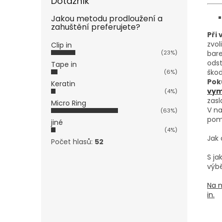
Dotazník
Jakou metodu prodloužení a
zahuštění preferujete?
Při
zvol
Clip in
(23%)
bare
odst
Tape in
škod
(6%)
Pok
Keratin
vymě
(4%)
zasl
Micro Ring
V na
(63%)
pom
jiné
(4%)
Jak 
Počet hlasů:
52
S j
výbě
Na n
in.