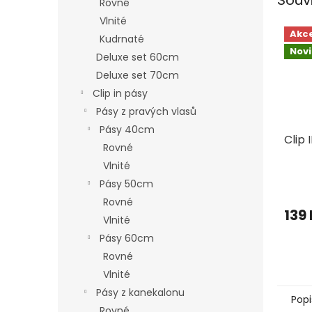
Rovné
Vlnité
Akc
Kudrnaté
Nov
Deluxe set 60cm
Deluxe set 70cm
Clip in pásy
Pásy z pravých vlasů
Pásy 40cm
Clip 
Rovné
Vlnité
Pásy 50cm
Rovné
139
Vlnité
Pásy 60cm
Rovné
Vlnité
Pásy z kanekalonu
Popi
Rovné