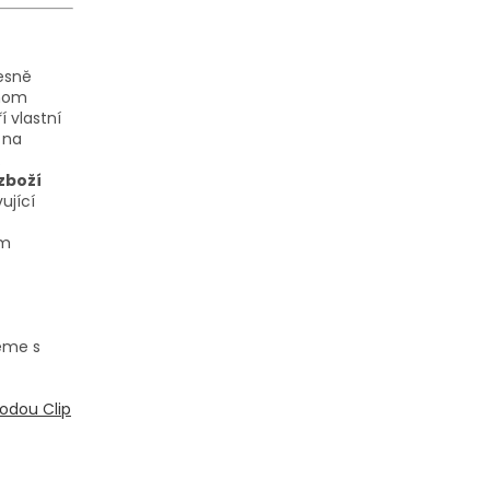
řesně
dnom
 vlastní
 na
.
zboží
ující
em
eme s
odou Clip