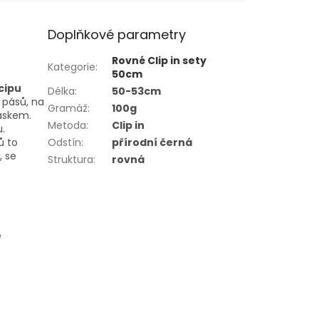
Doplňkové parametry
Rovné Clip in sety
Kategorie
:
50cm
cipu
Délka
:
50-53cm
o pásů, na
Gramáž
:
100g
páskem.
Metoda
:
Clip in
.
ů to
Odstín
:
přírodní černá
, se
Struktura
:
rovná
ě