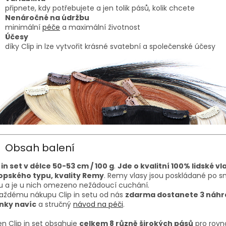
připnete, kdy potřebujete a jen tolik pásů, kolik chcete
Nenáročné na údržbu
minimální
péče
a maximální životnost
Účesy
díky Clip in lze vytvořit krásné svatební a společenské účesy
Obsah balení
 in set v délce 50-53 cm / 100 g
.
Jde o kvalitní 100% lidské vl
opského typu, kvality Remy
. Remy vlasy jsou poskládané po 
u a je u nich omezeno nežádoucí cuchání.
každému nákupu Clip in setu od nás
zdarma dostanete 3 náhr
nky navíc
a stručný
návod na péči
.
n Clip in set obsahuje
celkem 8 různě širokých pásů
pro rov