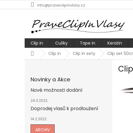
Přejít
info@praveclipinvlasy.cz
na
obsah
Clip in
Culíky
Tape in
Keratin
Domů
Clip in
Clip in sety
Clip set 50
P
Clip
o
s
Novinky a Akce
t
r
Nové možnosti dodání
a
n
24.3.2022
n
Doprodej vlasů k prodloužení
í
14.2.2022
p
a
ARCHIV