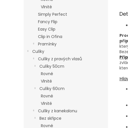
Vlnité
Det
Simply Perfect
Fancy Flip
Easy Clip
Pro
Clip in Ofina
při
Pramínky
kter
Culíky
Beze
Při
Culíky z pravých vlasů
zvl
Culíky 50cm
kter
Rovné
Hla
Vlnité
Culíky 60cm
Rovné
Vlnité
Culíky z kanekalonu
Bez skřipce
Rovné