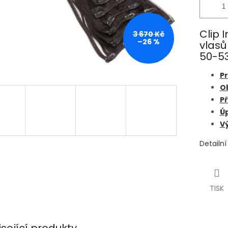
Clip 
3 670 Kč
–26 %
vlasů
50-53
Pr
O
Př
Úp
Vý
Detailn
TISK
isející produkty