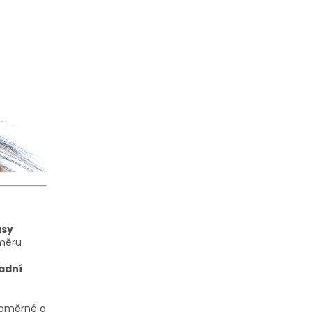
asy
směru
adní
noměrné a