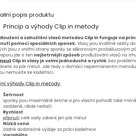
ailní popis produktu
Princip a výhody Clip in metody
dloužení a zahuštění vlasů metodou Clip in funguje na prin
pnutí pomocí speciálních sponek.
Vlasy jsou kvalitně sešity d
ých jsou z vnitřní strany sponky se silikonovým protiskluzovým 
sporu jde o ten
nejšetrnější způsob
prodlužování vlasů na trhu
pnout
Clip in vlasy je velmi jednoduché a rychlé
, bez problém
ádnete za pár minut. Jde tedy o domácí nepermanentní metodu
ou nemusíte ke kadeřnici.
vní výhody Clip in metody:
Šetrnost
sponky jsou maximálně šetrné a pro vlastní pohodlí také mírn
zaoblené, nikde netlačí
Rychlost
připnutí
celé sady zabere jen pár minut
Nízká cena
žádné dodatečné výdaje za práci kadeřnice
Variabilita