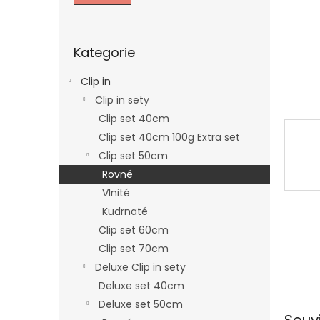
n
e
l
Přeskočit
Kategorie
kategorie
Clip in
Clip in sety
Clip set 40cm
Clip set 40cm 100g Extra set
Clip set 50cm
Rovné
Vlnité
Kudrnaté
Clip set 60cm
Clip set 70cm
Deluxe Clip in sety
Deluxe set 40cm
Deluxe set 50cm
Souv