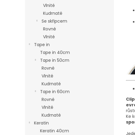
Vlnité
Kudrnaté
Se skřipcem
Rovné
Vlnité
Tape in
Tape in 40cm
Tape in 50cm
Rovné
Vlnité
Kudrnaté
Tape in 60cm
Clip
Rovné
evr
Vlnité
růst
Kudrnaté
Ke 
spo
Keratin
Keratin 40cm
Jede