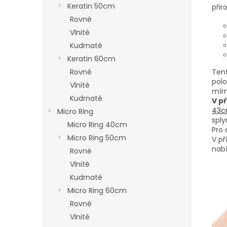
Keratin 50cm
přir
Rovné
Vlnité
Kudrnaté
Keratin 60cm
Rovné
Tent
polo
Vlnité
mírn
Kudrnaté
V p
43cm
Micro Ring
sply
Micro Ring 40cm
Pro
Micro Ring 50cm
V př
nab
Rovné
Vlnité
Kudrnaté
Micro Ring 60cm
Rovné
Vlnité