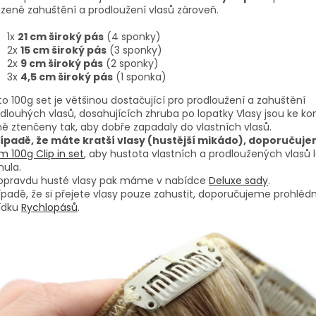
ozené zahuštění a prodloužení vlasů zároveň.
1x
21 cm široký pás
(4 sponky)
2x
15 cm široký pás
(3 sponky)
2x
9 cm široký pás
(2 sponky)
3x
4,5 cm široký pás
(1 sponka)
o 100g set je většinou dostačující pro prodloužení a zahuštění
dlouhých vlasů, dosahujících zhruba po lopatky Vlasy jsou ke k
ě ztenčeny tak, aby dobře zapadaly do vlastních vlasů.
řípadě, že máte kratší vlasy (hustější mikádo), doporučuj
 100g Clip in set
, aby hustota vlastních a prodloužených vlasů 
nula.
 opravdu husté vlasy pak máme v nabídce
Deluxe sady
.
ípadě, že si přejete vlasy pouze zahustit, doporučujeme prohlédn
ídku
Rychlopásů
.