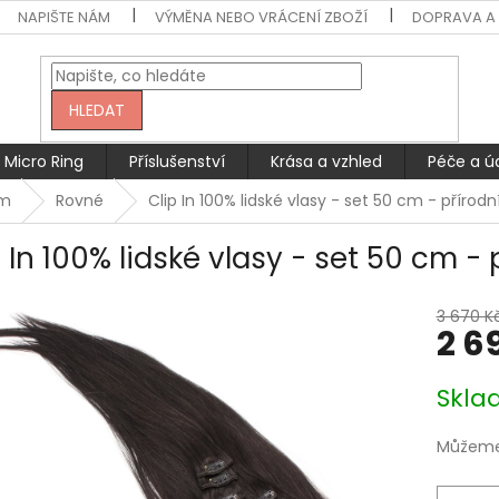
NAPIŠTE NÁM
VÝMĚNA NEBO VRÁCENÍ ZBOŽÍ
DOPRAVA A 
HLEDAT
Micro Ring
Příslušenství
Krása a vzhled
Péče a ú
cm
Rovné
Clip In 100% lidské vlasy - set 50 cm - přírodn
 In 100% lidské vlasy - set 50 cm -
3 670 K
2 6
Měrná
Skla
cena:
Můžeme 