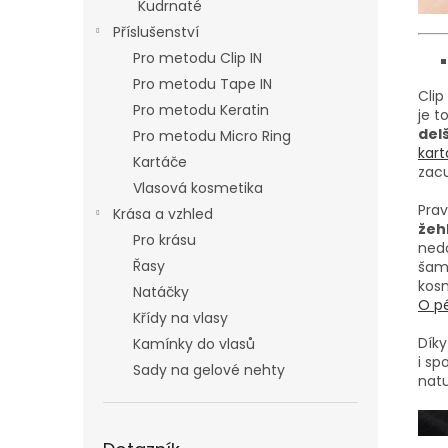
Kudrnaté
Příslušenství
Pro metodu Clip IN
Pro metodu Tape IN
Clip
Pro metodu Keratin
je t
delš
Pro metodu Micro Ring
kar
Kartáče
zac
Vlasová kosmetika
Prav
Krása a vzhled
žehl
Pro krásu
nedo
Řasy
šam
kosm
Natáčky
O pé
Křídy na vlasy
Díky
Kamínky do vlasů
i sp
Sady na gelové nehty
nat