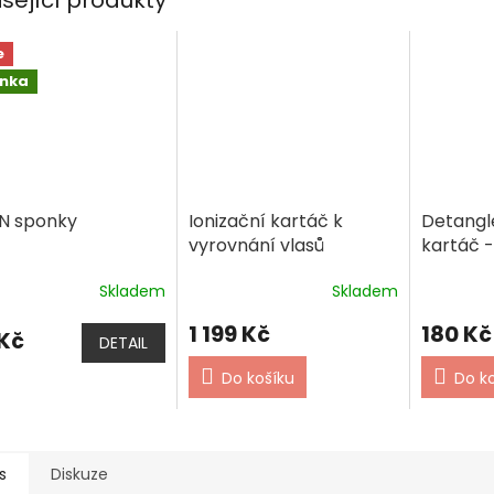
e
inka
IN sponky
Ionizační kartáč k
Detangl
vyrovnání vlasů
kartáč -
Skladem
Skladem
1 199 Kč
180 Kč
 Kč
DETAIL
Do košíku
Do k
s
Diskuze