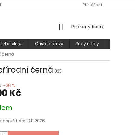
PLATBA
ČASTÉ DOTAZY
OBCHODNÍ PODMÍNKY
Přihlášení
PODMÍ
NÁKUPNÍ
Prázdný košík
KOŠÍK
držba vlasů
Časté dotazy
Rady a tipy
Prodlužuje
í černá
 přírodní černá
825
č
–26 %
90 Kč
dem
doručit do:
10.8.2026