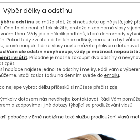
Výběr délky a odstínu
 výběru odstínu
se může stát, že si nebudete uplně jistá, jaký p
it. Ono to ale není až tak složité, protože nikdo nemá vlasy v je
vném tónu. Vždy jde o několik podtónů, které dohromady vytvoří
ín. Pokud tedy zvolíte odstín lehce odlišný, nemusí to být vůbec
u, právě naopak. Lidské vlasy navíc můžete přelivem dotónovat
ud Vám ale odstín nevyhovuje, vždy je možnost nepoužité 
nit i vrátit
. Případně je možné zakoupit dva odstíny a nevyhov
at zpět.
ší nabídce najdete jednolité odstíny i melíry. Rádi Vám s výběr
ůžeme. Stačí zaslat fotku na denním světle do
emailu
.
co nejlépe vybrat délku příčesků si můžete přečíst
zde
.
akýmkoliv dotazem nás neváhejte
kontaktovat
. Rádi Vám pomůž
rem a zodpovíme i jiné dotazy týkající se prodlužování vlasů.
aší pobočce v Brně nabízíme také službu prodloužení vlasů met