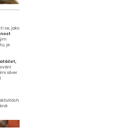
í se, jako
tnost
dným
u, je
natáčet,
vování
mi silver
í
aktivitách
írně