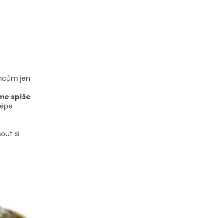
oncům jen
eme spíše
lépe
out si