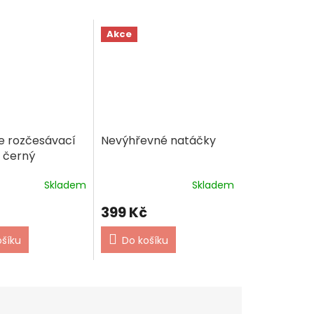
Akce
e rozčesávací
Nevýhřevné natáčky
 černý
Skladem
Skladem
399 Kč
ošíku
Do košíku