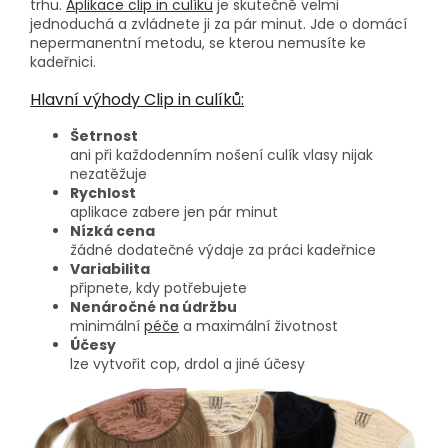
trhu.
Aplikace clip in culíku
je skutečně velmi
jednoduchá a zvládnete ji za pár minut. Jde o domácí
nepermanentní metodu, se kterou nemusíte ke
kadeřnici.
Hlavní výhody Clip in culíků:
Šetrnost
ani při každodenním nošení culík vlasy nijak
nezatěžuje
Rychlost
aplikace zabere jen pár minut
Nízká cena
žádné dodatečné výdaje za práci kadeřnice
Variabilita
připnete, kdy potřebujete
Nenáročné na údržbu
minimální
péče
a maximální životnost
Účesy
lze vytvořit cop, drdol a jiné účesy