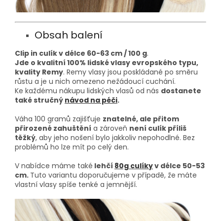
Obsah balení
Clip in culík v délce 60-63
cm / 100 g
.
Jde o kvalitní 100% lidské vlasy evropského typu,
kvality Remy
. Remy vlasy jsou poskládané po směru
růstu a je u nich omezeno nežádoucí cuchání.
Ke každému nákupu lidských vlasů od nás
dostanete
také stručný
návod na péči
.
Váha 100 gramů zajišťuje
znatelné, ale přitom
přirozené zahuštění
a zároveň
není culík příliš
těžký
, aby jeho nošení bylo jakkoliv nepohodlné. Bez
problémů ho lze mít po celý den.
V nabídce máme také
lehčí
80g culíky
v délce 50-53
cm.
Tuto variantu doporučujeme v případě, že máte
vlastní vlasy spíše tenké a jemnější.