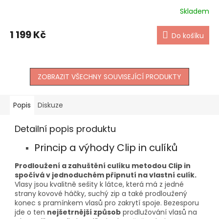
Skladem
1 199 Kč
Do košíku
ZOBRAZIT VŠECHNY SOUVISEJÍCÍ PRODUKTY
Popis
Diskuze
Detailní popis produktu
Princip a výhody Clip in culíků
Prodloužení a zahuštění culíku metodou Clip in
spočívá v jednoduchém připnutí na vlastní culík.
Vlasy jsou kvalitně sešity k látce, která má z jedné
strany kovové háčky, suchý zip a také prodloužený
konec s pramínkem vlasů pro zakrytí spoje. Bezesporu
jde o ten
nejšetrnější způsob
prodlužování vlasů na