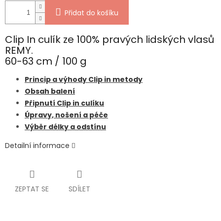
Přidat do košíku
Clip In culík ze 100% pravých lidských vlasů
REMY.
60-63 cm / 100 g
Princip a výhody Clip in metody
Obsah balení
Připnutí Clip in culíku
Úpravy, nošení a péče
Výběr délky a odstínu
Detailní informace
ZEPTAT SE
SDÍLET