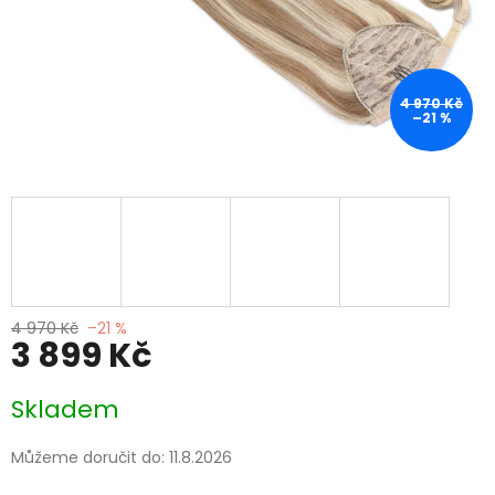
4 970 Kč
–21 %
4 970 Kč
–21 %
3 899 Kč
Měrná
Skladem
cena:
Můžeme doručit do:
11.8.2026