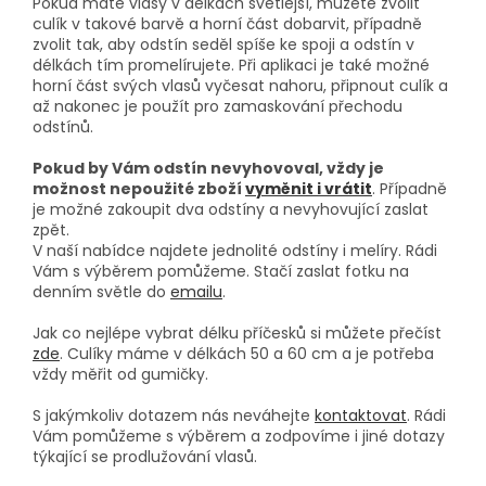
Pokud máte vlasy v délkách světlejší, můžete zvolit
culík v takové barvě a horní část dobarvit, případně
zvolit tak, aby odstín seděl spíše ke spoji a odstín v
délkách tím promelírujete. Při aplikaci je také možné
horní část svých vlasů vyčesat nahoru, připnout culík a
až nakonec je použít pro zamaskování přechodu
odstínů.
Pokud by Vám odstín nevyhovoval, vždy je
možnost nepoužité zboží
vyměnit i vrátit
. Případně
je možné zakoupit dva odstíny a nevyhovující zaslat
zpět.
V naší nabídce najdete jednolité odstíny i melíry. Rádi
Vám s výběrem pomůžeme. Stačí zaslat fotku na
denním světle do
emailu
.
Jak co nejlépe vybrat délku příčesků si můžete přečíst
zde
. Culíky máme v délkách 50 a 60 cm a je potřeba
vždy měřit od gumičky.
S jakýmkoliv dotazem nás neváhejte
kontaktovat
. Rádi
Vám pomůžeme s výběrem a zodpovíme i jiné dotazy
týkající se prodlužování vlasů.