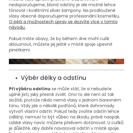
nedoporučujeme, blond odstíny je ale možné lehce
tónovat i kvalitními silver šampony. Na prodloužené
vlasy obecně doporučujeme profesionální kosmetiku.
O péči a možnostech úprav se dozvíte více v tomto
návodu.
Pokud máte obavy, že by během dne mohl culík
sklouznout, můžete jej ještě v místě spoje upevnit
pinetkami.
Výběr délky a odstínu
Při výběru odstínu
se může stát, že si nebudete
uplně jistí, jaký přesně zvolit. Ono to ale není až tak
složité, protože nikdo nemá vlasy v jednom barevném
tónu. Vždy jde o několik podtónů, které dohromady
vytvoří vlastní odstín. Pokud tedy zvolíte odstín lehce
odlišný, nemusí to být vůbec na škodu, právě naopak.
Lidské vlasy navíc můžete přelivem dotónovat. U culíků
je důležité, aby dobře navazoval odstín v místě spoje.