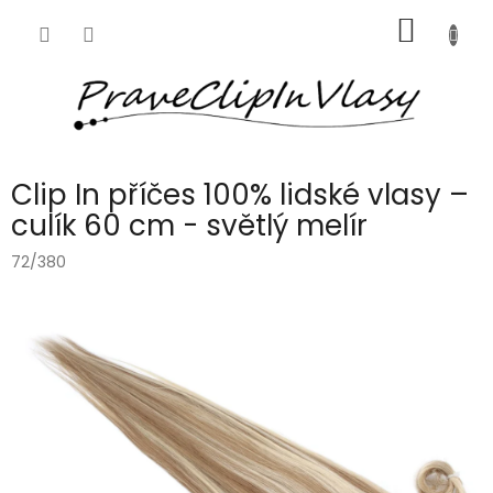
Přejít
NÁKUP
na
obsah
KOŠÍK
Clip In příčes 100% lidské vlasy –
culík 60 cm - světlý melír
72/380