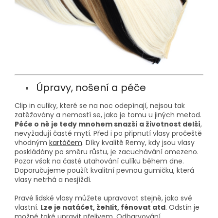
Úpravy, nošení a péče
Clip in culíky, které se na noc odepínají, nejsou tak
zatěžovány a nemastí se, jako je tomu u jiných metod.
Péče o ně je tedy mnohem snazší a životnost delší
,
nevyžadují časté mytí. Před i po připnutí vlasy pročeště
vhodným
kartáčem
. Díky kvalitě Remy, kdy jsou vlasy
poskládány po směru růstu, je zacuchávání omezeno.
Pozor však na časté utahování culíku během dne.
Doporučujeme použít kvalitní pevnou gumičku, která
vlasy netrhá a nesjíždí.
Pravé lidské vlasy můžete upravovat stejně, jako své
vlastní.
Lze je natáčet, žehlit, fénovat atd
. Odstín je
možné také upravit přelivem. Odbarvování