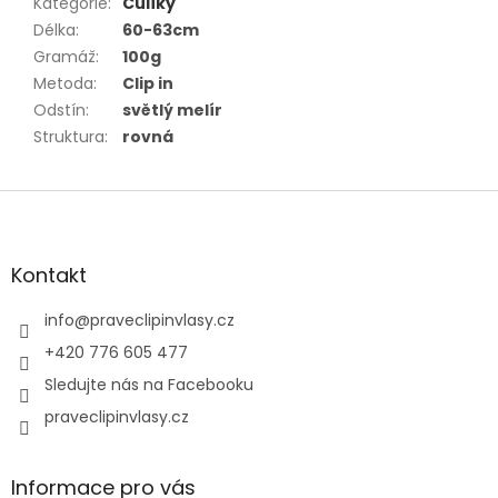
Kategorie
:
Culíky
Délka
:
60-63cm
Gramáž
:
100g
Metoda
:
Clip in
Odstín
:
světlý melír
Struktura
:
rovná
Z
á
p
a
Kontakt
t
í
info
@
praveclipinvlasy.cz
+420 776 605 477
Sledujte nás na Facebooku
praveclipinvlasy.cz
Informace pro vás