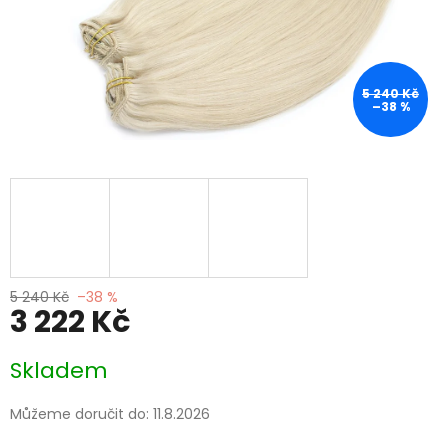
5 240 Kč
–38 %
5 240 Kč
–38 %
3 222 Kč
Měrná
Skladem
cena:
Můžeme doručit do:
11.8.2026