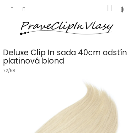
Přejít
NÁKUP
na
obsah
KOŠÍK
Deluxe Clip In sada 40cm odstín
platinová blond
72/58