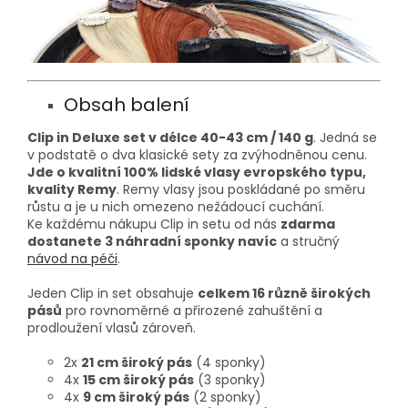
Obsah balení
Clip in Deluxe set v délce 40-43 cm / 140 g
. Jedná se
v podstatě o dva klasické sety za zvýhodněnou cenu.
Jde o kvalitní 100% lidské vlasy evropského typu,
kvality Remy
. Remy vlasy jsou poskládané po směru
růstu a je u nich omezeno nežádoucí cuchání.
Ke každému nákupu Clip in setu od nás
zdarma
dostanete 3 náhradní sponky navíc
a stručný
návod na péči
.
Jeden Clip in set obsahuje
celkem 16 různě širokých
pásů
pro rovnoměrné a přirozené zahuštění a
prodloužení vlasů zároveň.
2x
21 cm široký pás
(4 sponky)
4x
15 cm široký pás
(3 sponky)
4x
9 cm široký pás
(2 sponky)