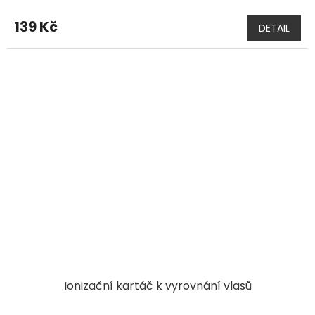
139 Kč
DETAIL
Ionizační kartáč k vyrovnání vlasů