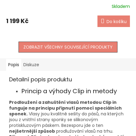
Skladem
1 199 Kč
Do košíku
ZOBRAZIT VŠECHNY SOUVISEJÍCÍ PRODUKTY
Popis
Diskuze
Detailní popis produktu
Princip a výhody Clip in metody
Prodloužení a zahuštění vlasů metodou Clip in
funguje na principu připnutí pomocí speciálních
sponek.
Vlasy jsou kvalitně sešity do pásů, na kterých
jsou z vnitřní strany sponky se silikonovým
protiskluzovým páskem. Bezesporu jde o ten
nejšetrnější způsob
prodlužování vlasů na trhu.