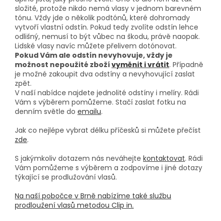
složité, protože nikdo nemá vlasy v jednom barevném
tónu. Vždy jde o několik podtónů, které dohromady
vytvoří vlastní odstín. Pokud tedy zvolíte odstín lehce
odlišný, nemusí to být vůbec na škodu, právě naopak.
Lidské vlasy navíc můžete přelivem dotónovat.
Pokud Vám ale odstín nevyhovuje, vždy je
možnost nepoužité zboží
vyměnit i vrátit
. Případně
je možné zakoupit dva odstíny a nevyhovující zaslat
zpět.
V naší nabídce najdete jednolité odstíny i melíry. Rádi
Vám s výběrem pomůžeme. Stačí zaslat fotku na
denním světle do
emailu
.
Jak co nejlépe vybrat délku příčesků si můžete přečíst
zde
.
S jakýmkoliv dotazem nás neváhejte
kontaktovat
. Rádi
Vám pomůžeme s výběrem a zodpovíme i jiné dotazy
týkající se prodlužování vlasů.
Na naší pobočce v Brně nabízíme také službu
prodloužení vlasů metodou Clip in.