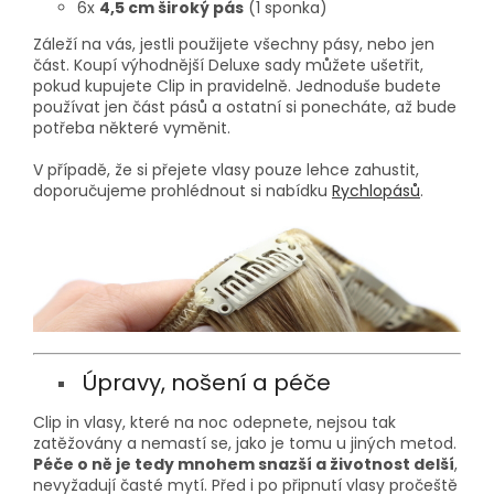
6x
4,5 cm široký pás
(1 sponka)
Záleží na vás, jestli použijete všechny pásy, nebo jen
část. Koupí výhodnější Deluxe sady můžete ušetřit,
pokud kupujete Clip in pravidelně. Jednoduše budete
používat jen část pásů a ostatní si ponecháte, až bude
potřeba některé vyměnit.
V případě, že si přejete vlasy pouze lehce zahustit,
doporučujeme prohlédnout si nabídku
Rychlopásů
.
Úpravy, nošení a péče
Clip in vlasy, které na noc odepnete, nejsou tak
zatěžovány a nemastí se, jako je tomu u jiných metod.
Péče o ně je tedy mnohem snazší a životnost delší
,
nevyžadují časté mytí. Před i po připnutí vlasy pročeště