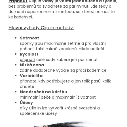
Připnout
Clip in vlasy je velmi jednoduché a rychlé
,
bez problémů to zvládnete za pár minut. Jde tedy o
domácí nepermanentní metodu, se kterou nemusíte
ke kadeřnici.
Hlavní výhody Clip in metody:
Šetrnost
sponky jsou maximálně šetrné a pro vlastní
pohodlí také mírně zaoblené, nikde netlačí
Rychlost
připnutí
celé sady zabere jen pár minut
Nízká cena
žádné dodatečné výdaje za práci kadeřnice
Variabilita
připnete, kdy potřebujete a jen tolik pásů, kolik
chcete
Nenáročné na údržbu
minimální
péče
a maximální životnost
Účesy
díky Clip in lze vytvořit krásné svatební a
společenské účesy