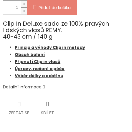
Přidat do košíku
Clip In Deluxe sada ze 100% pravých
lidských vlasů REMY.
40-43 cm / 140 g
Princip a výhody Clip in metody
Obsah balení
Připnutí Clip in vlasů
Úpravy, nošení a péče
Výběr délky a odstínu
Detailní informace
ZEPTAT SE
SDÍLET