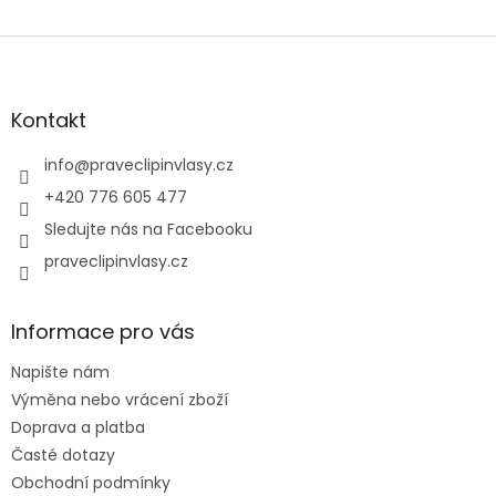
Z
á
p
a
Kontakt
t
í
info
@
praveclipinvlasy.cz
+420 776 605 477
Sledujte nás na Facebooku
praveclipinvlasy.cz
Informace pro vás
Napište nám
Výměna nebo vrácení zboží
Doprava a platba
Časté dotazy
Obchodní podmínky