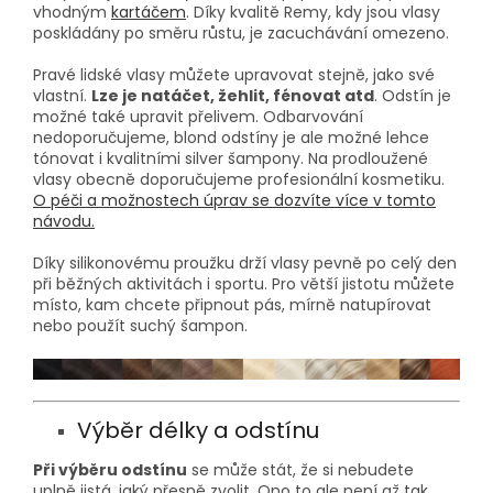
vhodným
kartáčem
. Díky kvalitě Remy, kdy jsou vlasy
poskládány po směru růstu, je zacuchávání omezeno.
Pravé lidské vlasy můžete upravovat stejně, jako své
vlastní.
Lze je natáčet, žehlit, fénovat atd
. Odstín je
možné také upravit přelivem. Odbarvování
nedoporučujeme, blond odstíny je ale možné lehce
tónovat i kvalitními silver šampony. Na prodloužené
vlasy obecně doporučujeme profesionální kosmetiku.
O péči a možnostech úprav se dozvíte více v tomto
návodu.
Díky silikonovému proužku drží vlasy pevně po celý den
při běžných aktivitách i sportu. Pro větší jistotu můžete
místo, kam chcete připnout pás, mírně natupírovat
nebo použít suchý šampon.
Výběr délky a odstínu
Při výběru odstínu
se může stát, že si nebudete
uplně jistá, jaký přesně zvolit. Ono to ale není až tak