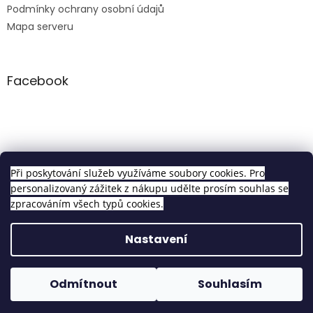
Podmínky ochrany osobní údajů
Mapa serveru
Facebook
Clip in sety
Při poskytování služeb využíváme soubory cookies. Pro
personalizovaný zážitek z nákupu udělte prosím souhlas se
zpracováním všech typů cookies.
Vytvořil Shoptet
Nastavení
Copyright 2026
Pravé Clip In Vlasy
. Všechna práva
Odmítnout
Souhlasím
vyhrazena.
Upravit nastavení cookies
Objednávky vytvořené do 14h odesíláme tentýž den!