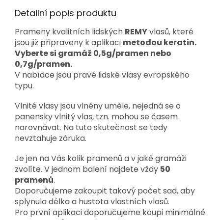
Detailní popis produktu
Prameny kvalitních lidských
REMY
vlasů, které
jsou již připraveny k aplikaci
metodou keratin.
Vyberte si gramáž 0,5g/pramen nebo
0,7g/pramen.
V nabídce jsou pravé lidské vlasy evropského
typu.
Vlnité vlasy jsou vlněny uměle, nejedná se o
panensky vlnitý vlas, tzn. mohou se časem
narovnávat. Na tuto skutečnost se tedy
nevztahuje záruka.
Je jen na Vás kolik pramenů a v jaké gramáži
zvolíte. V jednom balení najdete vždy
50
pramenů
.
Doporučujeme zakoupit takový počet sad, aby
splynula délka a hustota vlastních vlasů.
Pro první aplikaci doporučujeme koupi minimálně