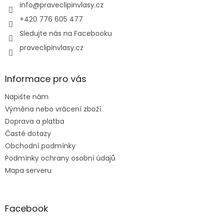
í
info
@
praveclipinvlasy.cz
+420 776 605 477
Sledujte nás na Facebooku
praveclipinvlasy.cz
Informace pro vás
Napište nám
Výměna nebo vrácení zboží
Doprava a platba
Časté dotazy
Obchodní podmínky
Podmínky ochrany osobní údajů
Mapa serveru
Facebook