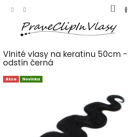
Přejít
NÁKUP
na
obsah
KOŠÍK
Vlnité vlasy na keratinu 50cm -
odstín černá
Akce
Novinka