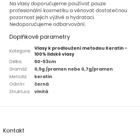
Na vlasy doporučujeme používat pouze
profesionální kosmetiku a věnovat dostatečnou
pozornost jejich výživě a hydrataci.
Nedoporučujeme odbarvování.
Doplňkové parametry
Vlasy k prodloužení metodou Keratin -
Kategorie
:
100% lidské vlasy
Délka
:
50-53cm
Gramáž
:
0,5g /pramen nebo 0,7g/pramen
Metoda
:
keratin
Odstín
:
černá
Struktura
:
vlnitá
Z
á
p
a
Kontakt
t