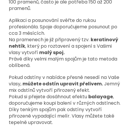
100 pramenů, často je ale potřeba 150 až 200
pramenů.
Aplikaci a posunování svěřte do rukou
profesionála. Spoje doporučujeme posunout po
cca 3 měsících.
Na pramenech je již připravený tzv.
keratinový
nehtík
, který po roztavení a spojení s Vašimi
vlasy vytvoří
malý spoj.
Právě díky velmi malým spojům je tato metoda
oblíbená.
Pokud odstíny v nabídce přesně nesedí na Vaše
vlasy,
můžete odstín upravit přelivem.
Jemný
mix odstínů vytvoří přirozený efekt.
Pokud si přejete dosáhnout efektu
balayage
,
doporučujeme koupi balení v různých odstínech.
Díky tenkým spojům pak odstíny vytvoří
přirozeně vypadající melír. Vlasy můžete také
tepelně upravovat.