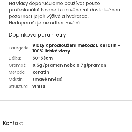
Na vlasy doporučujeme používat pouze
profesionální kosmetiku a věnovat dostatečnou
pozornost jejich výživě a hydrataci.
Nedoporučujeme odbarvování.
Doplňkové parametry
Vlasy k prodloužení metodou Keratin -
Kategorie
:
100% lidské vlasy
Délka
:
50-53cm
Gramáž
:
0,5g /pramen nebo 0,7g/pramen
Metoda
:
keratin
Odstín
:
tmavě hnědá
Struktura
:
vlnitá
Z
á
p
a
Kontakt
t