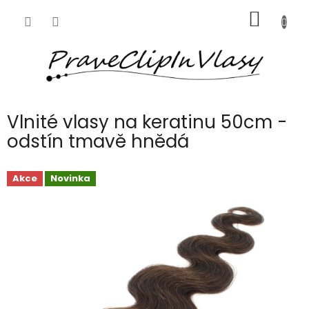
Přejít
NÁKUP
na
obsah
KOŠÍK
Vlnité vlasy na keratinu 50cm -
odstín tmavě hnědá
Akce
Novinka