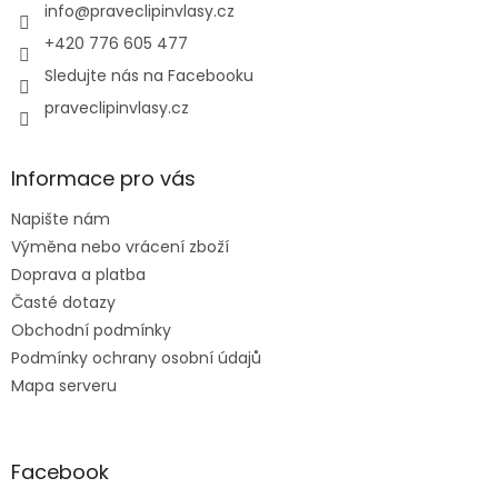
í
info
@
praveclipinvlasy.cz
+420 776 605 477
Sledujte nás na Facebooku
praveclipinvlasy.cz
Informace pro vás
Napište nám
Výměna nebo vrácení zboží
Doprava a platba
Časté dotazy
Obchodní podmínky
Podmínky ochrany osobní údajů
Mapa serveru
Facebook