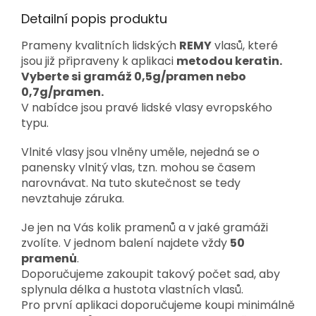
Detailní popis produktu
Prameny kvalitních lidských
REMY
vlasů, které
jsou již připraveny k aplikaci
metodou keratin.
Vyberte si gramáž 0,5g/pramen nebo
0,7g/pramen.
V nabídce jsou pravé lidské vlasy evropského
typu.
Vlnité vlasy jsou vlněny uměle, nejedná se o
panensky vlnitý vlas, tzn. mohou se časem
narovnávat. Na tuto skutečnost se tedy
nevztahuje záruka.
Je jen na Vás kolik pramenů a v jaké gramáži
zvolíte. V jednom balení najdete vždy
50
pramenů
.
Doporučujeme zakoupit takový počet sad, aby
splynula délka a hustota vlastních vlasů.
Pro první aplikaci doporučujeme koupi minimálně