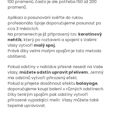
100 pramenů, často je ale potřeba 150 až 200
pramenů.
Aplikaci a posunování svěřte do rukou
profesionála. Spoje doporučujeme posunout po
cca 3 měsících.
Na pramenech je již připravený tzv.
keratinový
nehtík
, který po roztavení a spojení s Vašimi
vlasy vytvoří
malý spoj.
Právě díky velmi malým spojům je tato metoda
oblíbená.
Pokud odstíny v nabídce přesně nesedí na Vaše
vlasy,
můžete odstín upravit přelivem.
Jemný
mix odstínů vytvoří přirozený efekt.
Pokud si přejete dosáhnout efektu
balayage
,
doporučujeme koupi balení v různých odstínech.
Díky tenkým spojům pak odstíny vytvoří
přirozeně vypadající melír. Vlasy můžete také
tepelně upravovat.