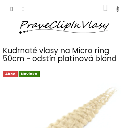
Přejít
NÁKUP
na
obsah
KOŠÍK
Kudrnaté vlasy na Micro ring
50cm - odstín platinová blond
Akce
Novinka