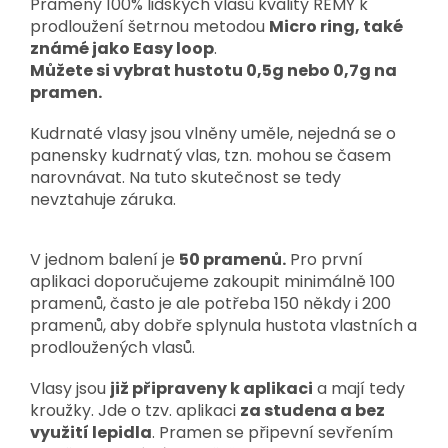
Prameny 100% lidských vlasů kvality REMY k
prodloužení šetrnou metodou
Micro ring, také
známé jako Easy loop
.
Můžete si vybrat hustotu 0,5g nebo 0,7g na
pramen.
Kudrnaté vlasy jsou vlněny uměle, nejedná se o
panensky kudrnatý vlas, tzn. mohou se časem
narovnávat. Na tuto skutečnost se tedy
nevztahuje záruka.
V jednom balení je
50 pramenů.
Pro první
aplikaci doporučujeme zakoupit minimálně 100
pramenů, často je ale potřeba 150 někdy i 200
pramenů,
aby dobře splynula hustota vlastních a
prodloužených vlasů.
Vlasy jsou
již připraveny k aplikaci
a mají tedy
kroužky. Jde o tzv. aplikaci
za studena a bez
využití lepidla
. Pramen se připevní sevřením