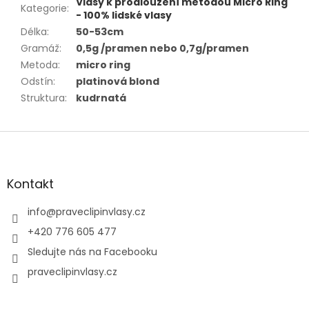
Vlasy k prodloužení metodou Micro Ring
Kategorie
:
- 100% lidské vlasy
Délka
:
50-53cm
Gramáž
:
0,5g /pramen nebo 0,7g/pramen
Metoda
:
micro ring
Odstín
:
platinová blond
Struktura
:
kudrnatá
Z
á
p
a
Kontakt
t
í
info
@
praveclipinvlasy.cz
+420 776 605 477
Sledujte nás na Facebooku
praveclipinvlasy.cz