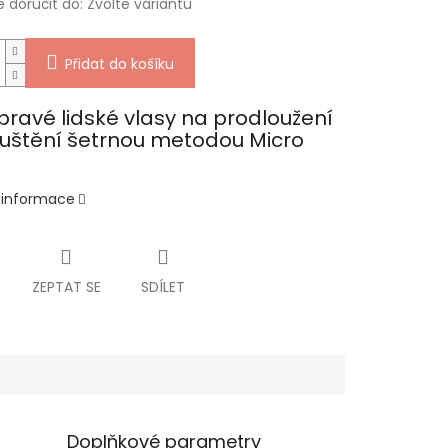
doručit do:
Zvolte variantu
Přidat do košíku
pravé lidské vlasy na prodloužení
uštění šetrnou metodou Micro
í informace
ZEPTAT SE
SDÍLET
Doplňkové parametry