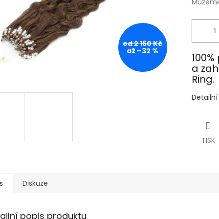
Můžeme 
od 2 160 Kč
až –32 %
100% 
a zah
Ring.
Detailn
TISK
s
Diskuze
ailní popis produktu