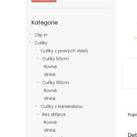
n
e
l
Přeskočit
Kategorie
kategorie
Clip in
Culíky
Culíky z pravých vlasů
Culíky 50cm
Rovné
Vlnité
Culíky 60cm
Rovné
Vlnité
Culíky z kanekalonu
Bez skřipce
Popi
Rovné
Vlnité
Det