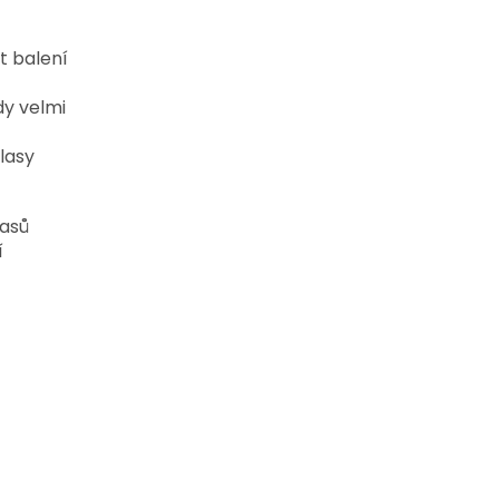
t balení
y velmi
lasy
lasů
í