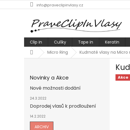
Přejít
info@praveclipinvlasy.cz
na
obsah
Clip in
Culíky
Tape in
Keratin
Domů
Micro Ring
Kudrnaté vlasy na Micro
P
Kud
o
s
Novinky a Akce
Akce
t
r
Nové možnosti dodání
a
n
24.3.2022
n
Doprodej vlasů k prodloužení
í
14.2.2022
p
a
ARCHIV