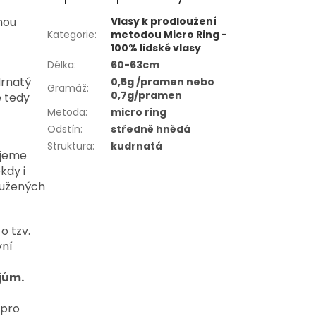
nou
Vlasy k prodloužení
Kategorie
:
metodou Micro Ring -
100% lidské vlasy
Délka
:
60-63cm
drnatý
0,5g /pramen nebo
Gramáž
:
0,7g/pramen
e tedy
Metoda
:
micro ring
Odstín
:
středně hnědá
Struktura
:
kudrnatá
ujeme
kdy i
oužených
o tzv.
vní
jům.
 pro