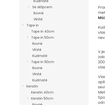
Kudrnaté
Pra
Se skřipcem
me
Rovné
Můž
Vlnité
Tape in
Kud
Tape in 40cm
vla
nev
Tape in 50cm
Rovné
Vlnité
V j
Kudrnaté
zak
200
Tape in 60cm
vlas
Rovné
Vlnité
Vla
Kudrnaté
apl
Keratin
sev
Met
Keratin 40cm
Spo
Keratin 50cm
odr
Rovné