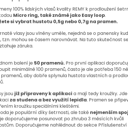
meny 100% lidských vlasů kvality REMY k prodloužení šetr
todou
Micro ring, také známé jako Easy loop
.
ete si vybrat hustotu 0,5g nebo 0,7g na pramen.
rnaté vlasy jsou vlněny uměle, nejedná se o panensky ku
s, tzn. mohou se časem narovnávat. Na tuto skutečnost s
ztahuje záruka.
ednom balení je
50 pramenů.
Pro první aplikaci doporuč
oupit minimálně 100 pramenů, často je ale potřeba 150 ně
 pramenů,
aby dobře splynula hustota vlastních a prodl
ů.
sy jsou
již připraveny k aplikaci
a mají tedy kroužky. Jde 
ikaci
za studena a bez využití lepidla
. Pramen se připe
řením kroužku speciálními kleštěmi.
oda je populární díky šetrnosti, ale také
nejmenším spo
je doporučujeme posunovat po zhruba 3 měsících kvůli
ostům. Doporučujeme nahlédnout do sekce Příslušenství