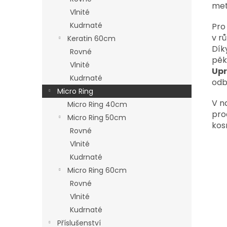
met
Vlnité
Kudrnaté
Pro
v r
Keratin 60cm
Dík
Rovné
pěk
Vlnité
Upr
Kudrnaté
odb
Micro Ring
V n
Micro Ring 40cm
pro
Micro Ring 50cm
kos
Rovné
Vlnité
Kudrnaté
Micro Ring 60cm
Rovné
Vlnité
Kudrnaté
Příslušenství