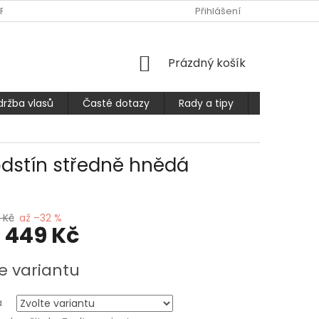
PLATBA
ČASTÉ DOTAZY
OBCHODNÍ PODMÍNKY
Přihlášení
PODMÍ
NÁKUPNÍ
Prázdný košík
KOŠÍK
držba vlasů
Časté dotazy
Rady a tipy
Prodlužuje
odstín středně hnědá
 Kč
až –32 %
1 449 Kč
e variantu
a