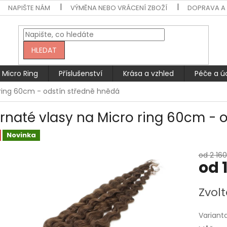
NAPIŠTE NÁM
VÝMĚNA NEBO VRÁCENÍ ZBOŽÍ
DOPRAVA A 
HLEDAT
Micro Ring
Příslušenství
Krása a vzhled
Péče a ú
 ring 60cm - odstín středně hnědá
rnaté vlasy na Micro ring 60cm - 
Novinka
od 2 160
od
Měrná
Zvolt
cena:
Variant