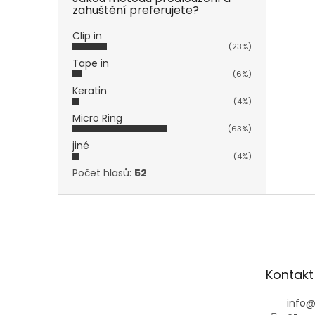
zahuštění preferujete?
Clip in
(23%)
Tape in
(6%)
Keratin
(4%)
Micro Ring
(63%)
jiné
(4%)
Počet hlasů:
52
Z
á
p
a
t
Kontakt
í
info