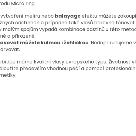
odu Micro ring.
 vytvoření melíru nebo
balayage
efektu můžete zakoupi
ůzných odstínech a případně také vlasů barevně tónovat.
y malým spojům vypadá kombinace odstínů u této metod
ně a přirozeně.
avovat můžete kulmou i žehličkou
. Nedoporučujeme v
arvovat.
abídce máme kvalitní vlasy evropského typu. Životnost v
dloužíte především vhodnou péčí a pomocí profesionáln
metiky.