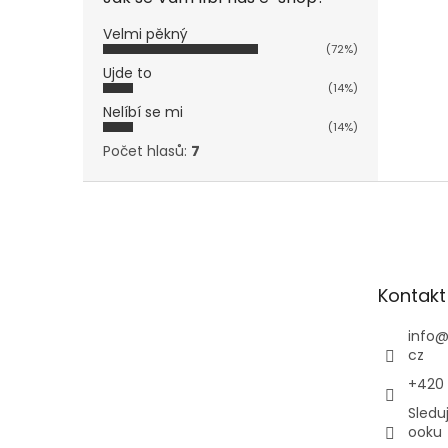
Velmi pěkný
(72%)
Ujde to
(14%)
Nelíbí se mi
(14%)
Počet hlasů:
7
Z
á
p
a
t
Kontakt
í
info
cz
+420
Sledu
ooku