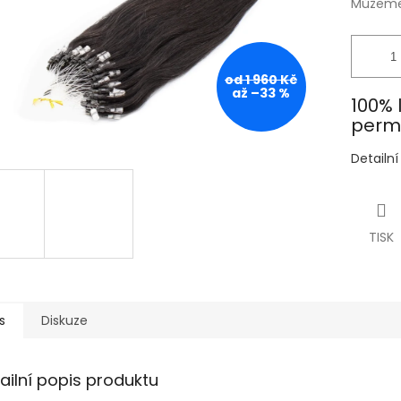
Můžeme 
od 1 960 Kč
až –33 %
100% 
perma
Detailn
TISK
s
Diskuze
ailní popis produktu