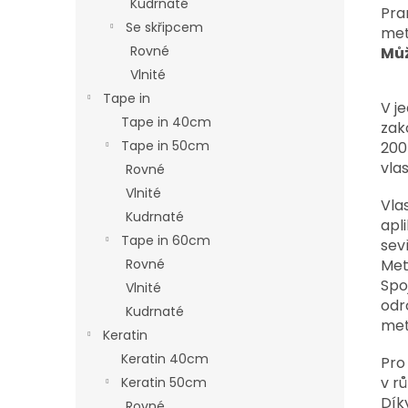
Kudrnaté
Pra
Se skřipcem
me
Rovné
Můž
Vlnité
Tape in
V j
Tape in 40cm
zak
Tape in 50cm
200
vlas
Rovné
Vlnité
Vla
Kudrnaté
apl
Tape in 60cm
sev
Met
Rovné
Spo
Vlnité
odr
Kudrnaté
met
Keratin
Keratin 40cm
Pro
v r
Keratin 50cm
Dík
Rovné