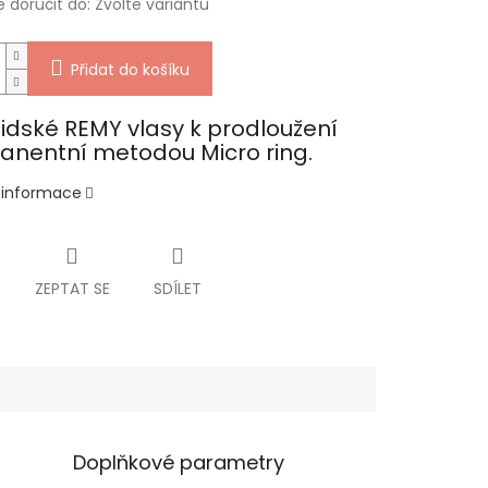
doručit do:
Zvolte variantu
Přidat do košíku
lidské REMY vlasy k prodloužení
nentní metodou Micro ring.
í informace
ZEPTAT SE
SDÍLET
Doplňkové parametry