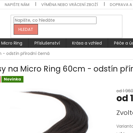
NAPIŠTE NÁM
VÝMĚNA NEBO VRÁCENÍ ZBOŽÍ
DOPRAVA A 
HLEDAT
Micro Ring
Příslušenství
Krása a vzhled
Péče a ú
 - odstín přírodní černá
sy na Micro Ring 60cm - odstín pří
Novinka
od 1 960
od
Měrná
Zvolt
cena:
Variant