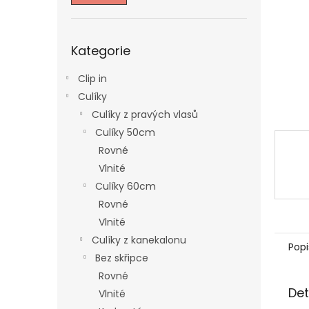
n
e
l
Přeskočit
Kategorie
kategorie
Clip in
Culíky
Culíky z pravých vlasů
Culíky 50cm
Rovné
Vlnité
Culíky 60cm
Rovné
Vlnité
Culíky z kanekalonu
Popi
Bez skřipce
Rovné
Det
Vlnité