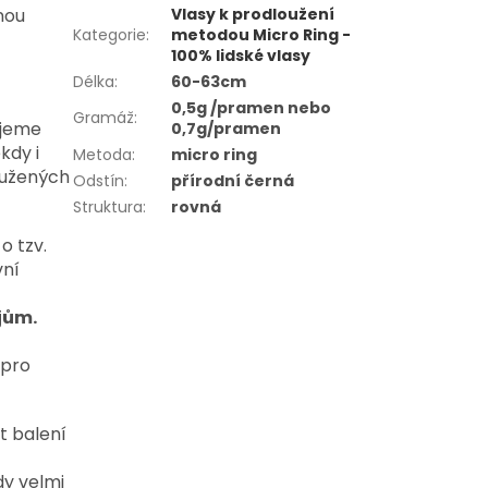
nou
Vlasy k prodloužení
Kategorie
:
metodou Micro Ring -
100% lidské vlasy
Délka
:
60-63cm
0,5g /pramen nebo
Gramáž
:
ujeme
0,7g/pramen
kdy i
Metoda
:
micro ring
oužených
Odstín
:
přírodní černá
Struktura
:
rovná
o tzv.
vní
jům.
 pro
t balení
y velmi