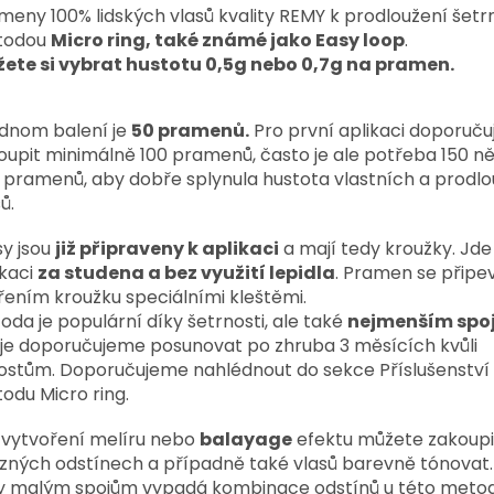
meny 100% lidských vlasů kvality REMY k prodloužení šetr
todou
Micro ring, také známé jako Easy loop
.
ete si vybrat hustotu 0,5g nebo 0,7g na pramen.
ednom balení je
50 pramenů.
Pro první aplikaci doporuč
oupit minimálně 100 pramenů, často je ale potřeba 150 ně
 pramenů,
aby dobře splynula hustota vlastních a prodl
ů.
sy jsou
již připraveny k aplikaci
a mají tedy kroužky. Jde 
ikaci
za studena a bez využití lepidla
. Pramen se připe
řením kroužku speciálními kleštěmi.
oda je populární díky šetrnosti, ale také
nejmenším spo
je doporučujeme posunovat po zhruba 3 měsících kvůli
ostům. Doporučujeme nahlédnout do sekce Příslušenství
odu Micro ring.
 vytvoření melíru nebo
balayage
efektu můžete zakoupi
ůzných odstínech a případně také vlasů barevně tónovat.
y malým spojům vypadá kombinace odstínů u této metod