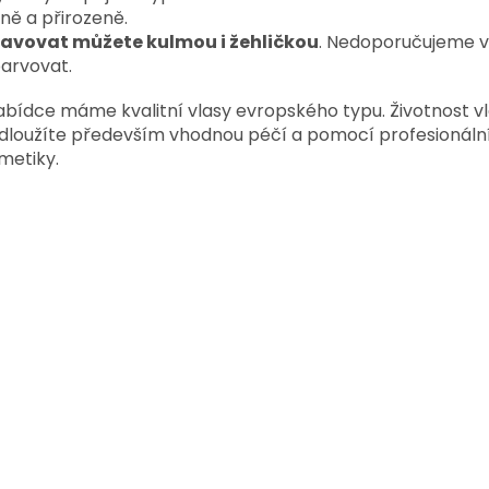
ně a přirozeně.
avovat můžete kulmou i žehličkou
. Nedoporučujeme v
arvovat.
abídce máme kvalitní vlasy evropského typu. Životnost v
dloužíte především vhodnou péčí a pomocí profesionáln
metiky.