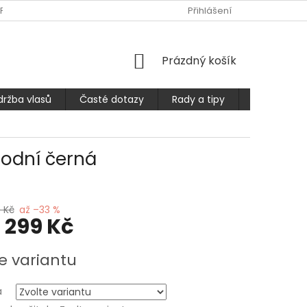
PLATBA
ČASTÉ DOTAZY
OBCHODNÍ PODMÍNKY
Přihlášení
PODMÍ
NÁKUPNÍ
Prázdný košík
KOŠÍK
držba vlasů
Časté dotazy
Rady a tipy
Prodlužuje
rodní černá
 Kč
až –33 %
1 299 Kč
e variantu
a