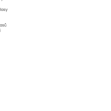
lasy
lasů
í