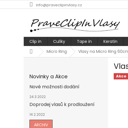
Přejít
info@praveclipinvlasy.cz
na
obsah
Clip in
Culíky
Tape in
Keratin
Domů
Micro Ring
Vlasy na Micro Ring 60cm
P
Vla
o
s
Novinky a Akce
Akce
t
r
Nové možnosti dodání
a
n
24.3.2022
n
Doprodej vlasů k prodloužení
í
14.2.2022
p
a
ARCHIV