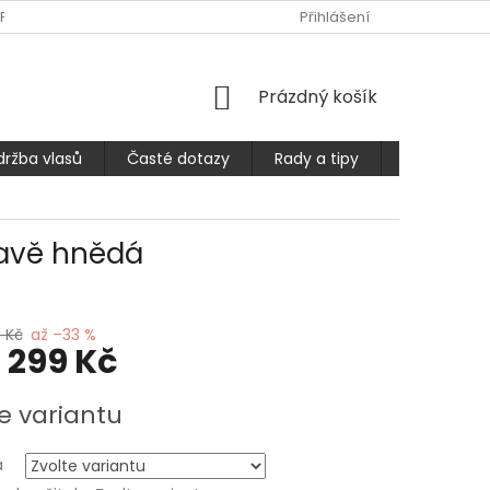
PLATBA
ČASTÉ DOTAZY
OBCHODNÍ PODMÍNKY
Přihlášení
PODMÍ
NÁKUPNÍ
Prázdný košík
KOŠÍK
držba vlasů
Časté dotazy
Rady a tipy
Prodlužuje
mavě hnědá
 Kč
až –33 %
1 299 Kč
e variantu
a