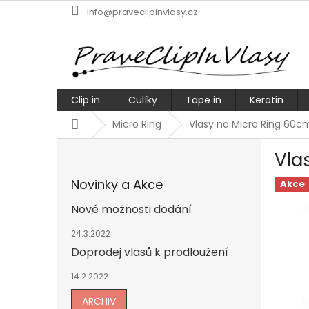
Přejít
info@praveclipinvlasy.cz
na
obsah
Clip in
Culíky
Tape in
Keratin
Domů
Micro Ring
Vlasy na Micro Ring 60c
P
Vla
o
s
Novinky a Akce
Akce
t
r
Nové možnosti dodání
a
n
24.3.2022
n
Doprodej vlasů k prodloužení
í
14.2.2022
p
a
ARCHIV