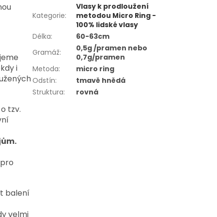
nou
Vlasy k prodloužení
Kategorie
:
metodou Micro Ring -
100% lidské vlasy
Délka
:
60-63cm
0,5g /pramen nebo
Gramáž
:
ujeme
0,7g/pramen
kdy i
Metoda
:
micro ring
oužených
Odstín
:
tmavě hnědá
Struktura
:
rovná
o tzv.
vní
jům.
 pro
t balení
y velmi