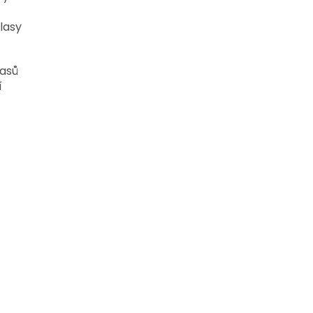
lasy
lasů
í