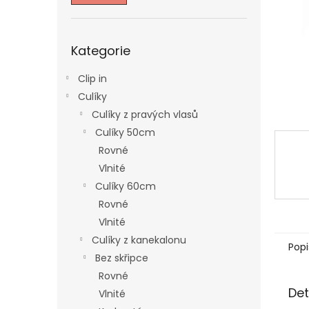
n
e
l
Přeskočit
Kategorie
kategorie
Clip in
Culíky
Culíky z pravých vlasů
Culíky 50cm
Rovné
Vlnité
Culíky 60cm
Rovné
Vlnité
Culíky z kanekalonu
Popi
Bez skřipce
Rovné
Det
Vlnité