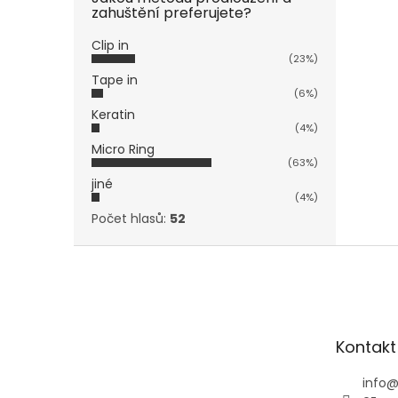
zahuštění preferujete?
Clip in
(23%)
Tape in
(6%)
Keratin
(4%)
Micro Ring
(63%)
jiné
(4%)
Počet hlasů:
52
Z
á
p
a
t
Kontakt
í
info