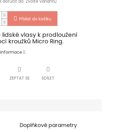
doručit do:
Zvolte variantu
Přidat do košíku
 lidské vlasy k prodloužení
í kroužků Micro Ring.
í informace
ZEPTAT SE
SDÍLET
Doplňkové parametry