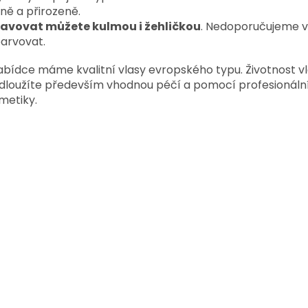
ně a přirozeně.
avovat můžete kulmou i žehličkou
. Nedoporučujeme v
arvovat.
abídce máme kvalitní vlasy evropského typu. Životnost v
dloužíte především vhodnou péčí a pomocí profesionáln
metiky.