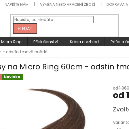
NAPIŠTE NÁM
VÝMĚNA NEBO VRÁCENÍ ZBOŽÍ
DOPRAVA A 
HLEDAT
Micro Ring
Příslušenství
Krása a vzhled
Péče a ú
m - odstín tmavě hnědá
sy na Micro Ring 60cm - odstín t
Novinka
od 1 960
od
Měrná
Zvolt
cena:
Variant