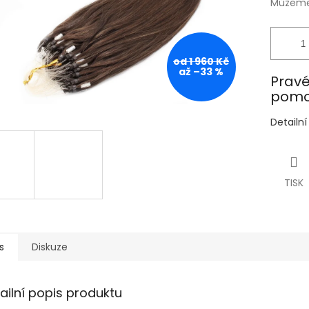
Můžeme 
od 1 960 Kč
až –33 %
Pravé
pomoc
Detailn
TISK
s
Diskuze
ailní popis produktu