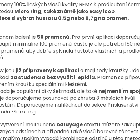
meny 100% lidských vlasů kvality REMY k prodloužení šetr
todou
Micro ring, také známé jako Easy loop
.
ete si vybrat hustotu 0,5g nebo 0,7g na pramen.
ednom balení je
50 pramenů.
Pro první aplikaci doporuč
oupit minimálně 100 pramenů, často je ale potřeba 150 ně
 pramenů,
aby dobře splynula hustota vlastních a prodl
ů.
sy jsou
již připraveny k aplikaci
a mají tedy kroužky. Jde 
ikaci
za studena a bez využití lepidla
. Pramen se připe
řením kroužku speciálními kleštěmi.
oda je populární díky šetrnosti, ale také
nejmenším spo
je doporučujeme posunovat po zhruba 3 měsících kvůli
ostům. Doporučujeme nahlédnout do sekce Příslušenství
odu Micro ring.
 vytvoření melíru nebo
balayage
efektu můžete zakoupi
ůzných odstínech a případně také vlasů barevně tónovat.
y malým spojům vypadá kombinace odstínů u této metod