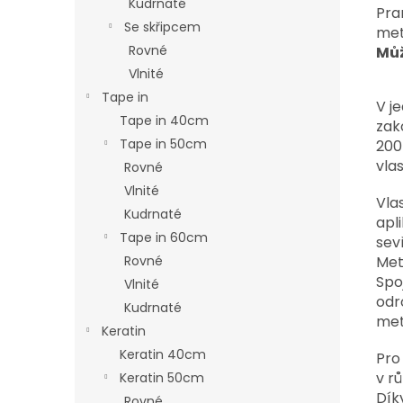
Kudrnaté
Pra
Se skřipcem
me
Rovné
Můž
Vlnité
Tape in
V j
Tape in 40cm
zak
Tape in 50cm
200
vlas
Rovné
Vlnité
Vla
Kudrnaté
apl
Tape in 60cm
sev
Met
Rovné
Spo
Vlnité
odr
Kudrnaté
met
Keratin
Keratin 40cm
Pro
v r
Keratin 50cm
Dík
Rovné