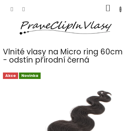
Přejít
NÁKUP
na
obsah
KOŠÍK
Vlnité vlasy na Micro ring 60cm
- odstín přírodní černá
Akce
Novinka