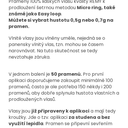
Prameny 100% lidských vlasů kvality REMY k
prodloužení šetrnou metodou
Micro ring, také
známé jako Easy loop
.
Můžete si vybrat hustotu 0,5g nebo 0,7g na
pramen.
Vlnité vlasy jsou vlněny uměle, nejedná se o
panensky vlnitý vlas, tzn. mohou se časem
narovnávat. Na tuto skutečnost se tedy
nevztahuje záruka.
V jednom balení je
50 pramenů.
Pro první
aplikaci doporučujeme zakoupit minimálně 100
pramenů, často je ale potřeba 150 někdy i 200
pramenů,
aby dobře splynula hustota vlastních a
prodloužených vlasů.
Vlasy jsou
již připraveny k aplikaci
a mají tedy
kroužky. Jde o tzv. aplikaci
za studena a bez
využití lepidla
. Pramen se připevní sevřením