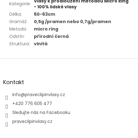
Vlasy k prodloužení metodou Micro Ring
Kategorie
:
- 100% lidské vlasy
Délka
:
60-63cm
Gramáž
:
0,5g /pramen nebo 0,7g/pramen
Metoda
:
micro ring
Odstín
:
přírodní černá
Struktura
:
vlnitá
Z
á
p
a
Kontakt
t
í
info
@
praveclipinvlasy.cz
+420 776 605 477
Sledujte nás na Facebooku
praveclipinvlasy.cz