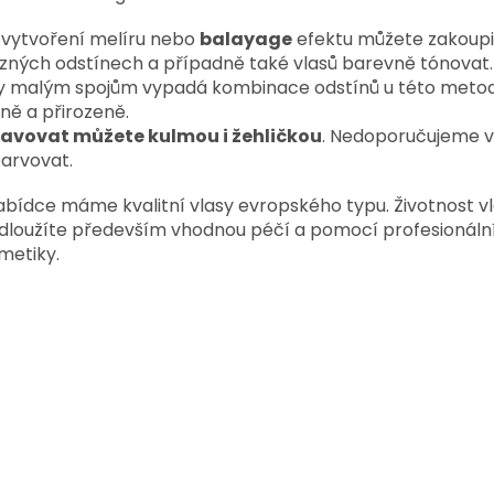
 vytvoření melíru nebo
balayage
efektu můžete zakoupi
ůzných odstínech a případně také vlasů barevně tónovat.
y malým spojům vypadá kombinace odstínů u této metod
ně a přirozeně.
avovat můžete kulmou i žehličkou
. Nedoporučujeme v
arvovat.
abídce máme kvalitní vlasy evropského typu. Životnost v
dloužíte především vhodnou péčí a pomocí profesionáln
metiky.