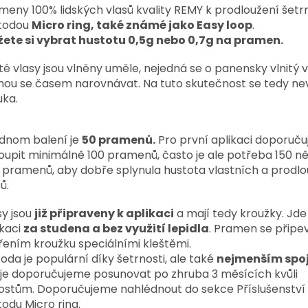
meny 100% lidských vlasů kvality REMY k prodloužení šetr
todou
Micro ring, také známé jako Easy loop
.
ete si vybrat hustotu 0,5g nebo 0,7g na pramen.
ité vlasy jsou vlněny uměle, nejedná se o panensky vlnitý vl
ou se časem narovnávat. Na tuto skutečnost se tedy ne
uka.
ednom balení je
50 pramenů.
Pro první aplikaci doporuč
oupit minimálně 100 pramenů, často je ale potřeba 150 ně
 pramenů,
aby dobře splynula hustota vlastních a prodl
ů.
sy jsou
již připraveny k aplikaci
a mají tedy kroužky. Jde 
ikaci
za studena a bez využití lepidla
. Pramen se připe
řením kroužku speciálními kleštěmi.
oda je populární díky šetrnosti, ale také
nejmenším spo
je doporučujeme posunovat po zhruba 3 měsících kvůli
ostům. Doporučujeme nahlédnout do sekce Příslušenství
odu Micro ring.