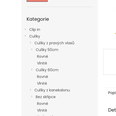
n
e
l
Přeskočit
Kategorie
kategorie
Clip in
Culíky
Culíky z pravých vlasů
Culíky 50cm
Rovné
Vlnité
Culíky 60cm
Rovné
Vlnité
Culíky z kanekalonu
Popi
Bez skřipce
Rovné
Det
Vlnité