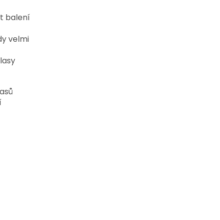
t balení
y velmi
lasy
lasů
í