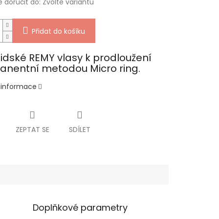
doručit do:
Zvolte variantu
Přidat do košíku
lidské REMY vlasy k prodloužení
nentní metodou Micro ring.
í informace
ZEPTAT SE
SDÍLET
Doplňkové parametry