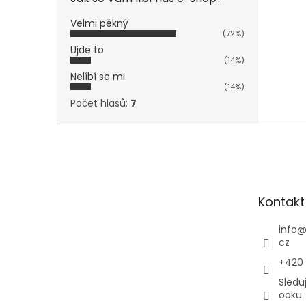
Velmi pěkný
(72%)
Ujde to
(14%)
Nelíbí se mi
(14%)
Počet hlasů:
7
Z
á
p
a
t
Kontakt
í
info
cz
+420
Sledu
ooku