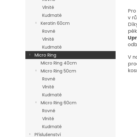
Vlnité
Pro
Kudrnaté
v r
Keratin 60cm
Dík
pěk
Rovné
Upr
Vlnité
odb
Kudrnaté
Micro Ring
V n
Micro Ring 40cm
pro
kos
Micro Ring 50cm
Rovné
Vlnité
Kudrnaté
Micro Ring 60cm
Rovné
Vlnité
Kudrnaté
Příslušenství