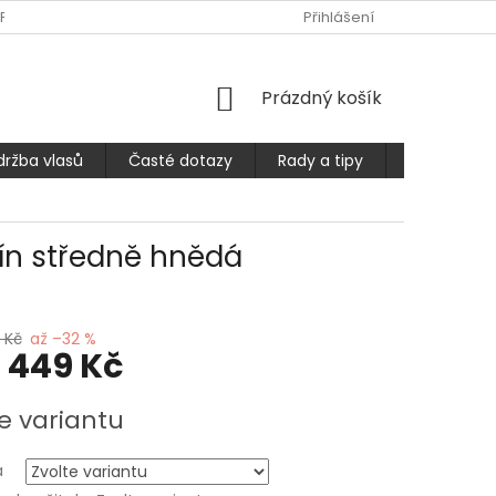
PLATBA
ČASTÉ DOTAZY
OBCHODNÍ PODMÍNKY
Přihlášení
PODMÍ
NÁKUPNÍ
Prázdný košík
KOŠÍK
držba vlasů
Časté dotazy
Rady a tipy
Prodlužuje
tín středně hnědá
 Kč
až –32 %
1 449 Kč
e variantu
a