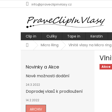
Přejít
info@praveclipinvlasy.cz
na
obsah
Clip in
Culíky
Tape in
Keratin
Domů
Micro Ring
Vlnité vlasy na Micro ri
P
Vln
o
s
Novinky a Akce
Akce
t
r
Nové možnosti dodání
a
n
24.3.2022
n
Doprodej vlasů k prodloužení
í
14.2.2022
p
a
ARCHIV