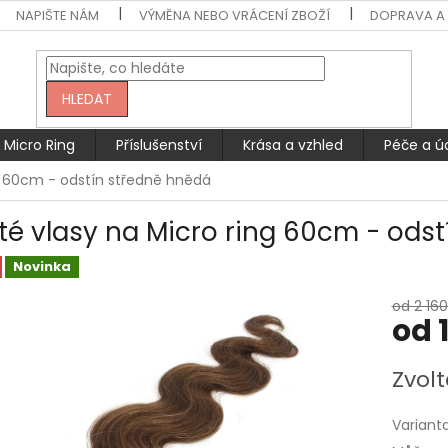
NAPIŠTE NÁM
VÝMĚNA NEBO VRÁCENÍ ZBOŽÍ
DOPRAVA A 
HLEDAT
Micro Ring
Příslušenství
Krása a vzhled
Péče a ú
ng 60cm - odstín středně hnědá
ité vlasy na Micro ring 60cm - ods
Novinka
od 2 160
od
Měrná
Zvolt
cena:
Variant