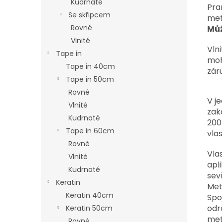
Kudrnaté
Pra
Se skřipcem
me
Rovné
Můž
Vlnité
Vln
Tape in
moh
Tape in 40cm
zár
Tape in 50cm
Rovné
V j
Vlnité
zak
Kudrnaté
200
Tape in 60cm
vlas
Rovné
Vla
Vlnité
apl
Kudrnaté
sev
Keratin
Met
Keratin 40cm
Spo
odr
Keratin 50cm
met
Rovné