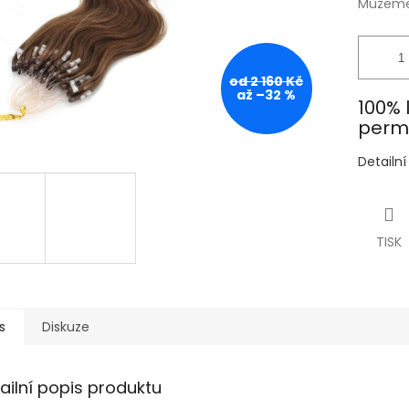
Můžeme 
od 2 160 Kč
až –32 %
100% 
perma
Detailn
TISK
s
Diskuze
ailní popis produktu