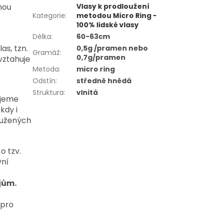
nou
Vlasy k prodloužení
Kategorie
:
metodou Micro Ring -
100% lidské vlasy
Délka
:
60-63cm
as, tzn.
0,5g /pramen nebo
Gramáž
:
0,7g/pramen
vztahuje
Metoda
:
micro ring
Odstín
:
středně hnědá
Struktura
:
vlnitá
ujeme
kdy i
oužených
o tzv.
vní
jům.
 pro