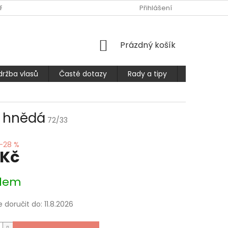
PLATBA
ČASTÉ DOTAZY
OBCHODNÍ PODMÍNKY
Přihlášení
PODMÍ
NÁKUPNÍ
Prázdný košík
KOŠÍK
držba vlasů
Časté dotazy
Rady a tipy
Prodlužuje
ě hnědá
72/33
–28 %
 Kč
dem
doručit do:
11.8.2026