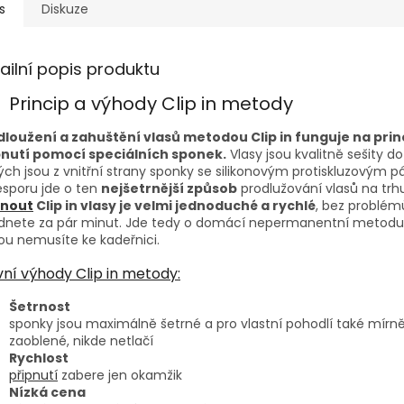
s
Diskuze
ailní popis produktu
Princip a výhody Clip in metody
dloužení a zahuštění vlasů metodou Clip in funguje na prin
pnutí pomocí speciálních sponek.
Vlasy jsou kvalitně sešity d
ých jsou z vnitřní strany sponky se silikonovým protiskluzovým 
sporu jde o ten
nejšetrnější způsob
prodlužování vlasů na trhu
pnout
Clip in vlasy je velmi jednoduché a rychlé
, bez problém
ádnete za pár minut. Jde tedy o domácí nepermanentní metodu
ou nemusíte ke kadeřnici.
vní výhody Clip in metody:
Šetrnost
sponky jsou maximálně šetrné a pro vlastní pohodlí také mírn
zaoblené, nikde netlačí
Rychlost
připnutí
zabere jen okamžik
Nízká cena