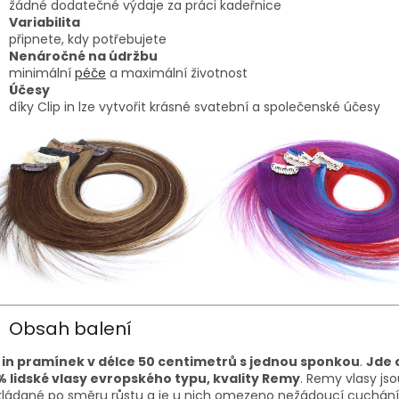
žádné dodatečné výdaje za práci kadeřnice
Variabilita
připnete, kdy potřebujete
Nenáročné na údržbu
minimální
péče
a maximální životnost
Účesy
díky Clip in lze vytvořit krásné svatební a společenské účesy
Obsah balení
p in pramínek v délce 50 centimetrů s jednou sponkou
.
Jde o
% lidské vlasy evropského typu, kvality Remy
. Remy vlasy js
kládané po směru růstu a je u nich omezeno nežádoucí cuchání