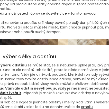
pony. Na prodloužené vlasy obecně doporučujeme profesionáln
etiku.
či a možnostech úprav se dozvíte více v tomto návodu.
 silikonovému proužku drží vlasy pevně po celý den při běžných 
ortu. Pro větší jistotu můžete místo, kam chcete připnout pás, m
upírovat nebo použít suchý šampon.
Výběr délky a odstínu
 výběru odstínu
se může stát, že si nebudete uplně jistá, jaký p
it. Ono to ale není až tak složité, protože nikdo nemá vlasy v je
vném tónu. Vždy jde o několik podtónů, které dohromady vytvoří
ín. Pokud tedy zvolíte odstín lehce odlišný, nemusí to být vůbec
u, právě naopak. Lidské vlasy navíc můžete přelivem dotónovat
ud Vám ale odstín nevyhovuje, vždy je možnost nepoužité 
nit i vrátit
. Případně je možné zakoupit dva odstíny a nevyhov
at zpět.
ší nabídce najdete jednolité odstíny i melíry. Rádi Vám s výběr
ůžeme. Stačí zaslat fotku na denním světle do
emailu
.