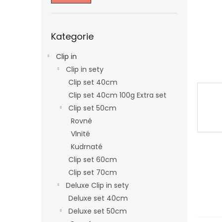
n
e
l
Přeskočit
Kategorie
kategorie
Clip in
Clip in sety
Clip set 40cm
Clip set 40cm 100g Extra set
Clip set 50cm
Rovné
Vlnité
Kudrnaté
Clip set 60cm
Clip set 70cm
Deluxe Clip in sety
Deluxe set 40cm
Deluxe set 50cm