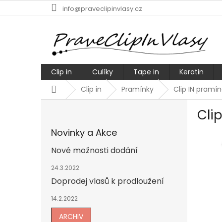
Přejít
info@praveclipinvlasy.cz
na
obsah
Clip in
Culíky
Tape in
Keratin
Domů
Clip in
Pramínky
Clip IN pram
P
Cli
o
s
Novinky a Akce
t
r
Nové možnosti dodání
a
n
24.3.2022
n
Doprodej vlasů k prodloužení
í
14.2.2022
p
a
ARCHIV