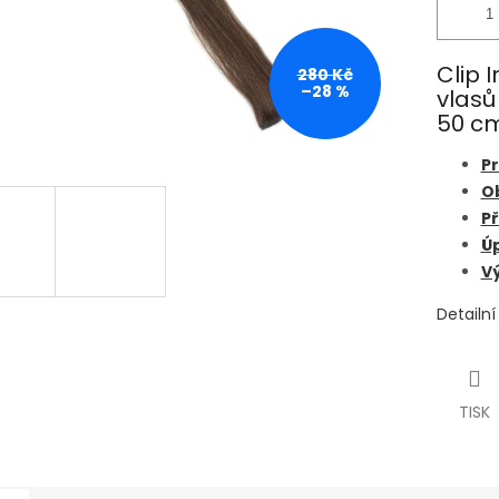
Clip 
280 Kč
–28 %
vlasů
50 c
Pr
O
Př
Úp
Vý
Detailn
TISK