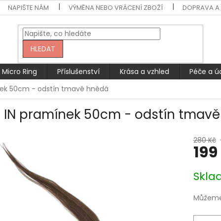
NAPIŠTE NÁM
VÝMĚNA NEBO VRÁCENÍ ZBOŽÍ
DOPRAVA A 
HLEDAT
Micro Ring
Příslušenství
Krása a vzhled
Péče a ú
ínek 50cm - odstín tmavě hnědá
p IN pramínek 50cm - odstín tmav
280 Kč
199
Měrná
Skla
cena:
Můžeme 