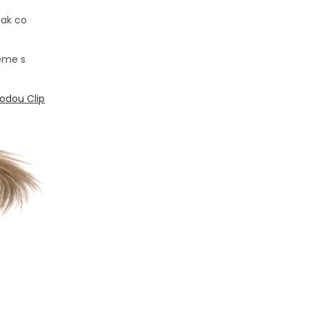
Jak co
eme s
odou Clip