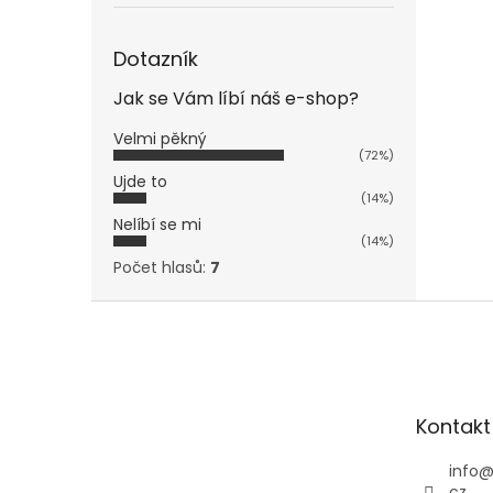
Dotazník
Jak se Vám líbí náš e-shop?
Velmi pěkný
(72%)
Ujde to
(14%)
Nelíbí se mi
(14%)
Počet hlasů:
7
Z
á
p
a
t
Kontakt
í
info
cz