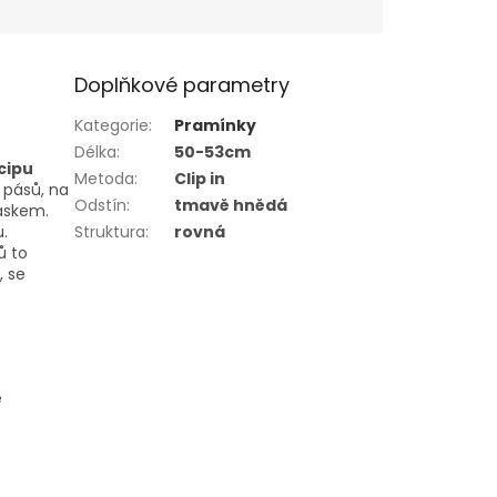
Doplňkové parametry
Kategorie
:
Pramínky
Délka
:
50-53cm
cipu
Metoda
:
Clip in
o pásů, na
Odstín
:
tmavě hnědá
páskem.
.
Struktura
:
rovná
ů to
, se
ě