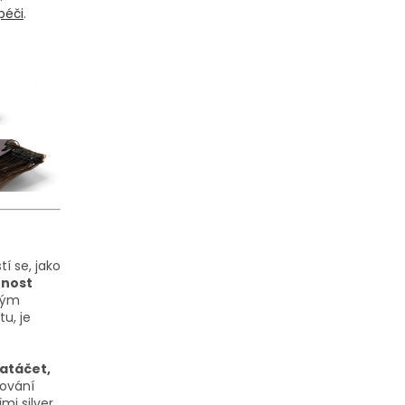
péči
.
í se, jako
tnost
dným
u, je
natáčet,
vování
mi silver