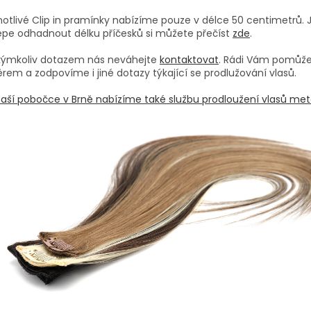
otlivé Clip in pramínky nabízíme pouze v délce 50 centimetrů. 
épe odhadnout délku příčesků si můžete přečíst
zde
.
akýmkoliv dotazem nás neváhejte
kontaktovat
. Rádi Vám pomůž
rem a zodpovíme i jiné dotazy týkající se prodlužování vlasů.
aší pobočce v Brně nabízíme také službu prodloužení vlasů met