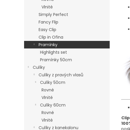
Vlnité
Simply Perfect
Fancy Flip
Easy Clip
Clip in Ofina
Pramínky
Highlights set
Pramínky 50cm
Culíky
Culíky z pravých vlasů
Culíky 50cm
Rovné
Vlnité
Culíky 60cm
Rovné
Cli
Vlnité
100
Culíky z kanekalonu
pos