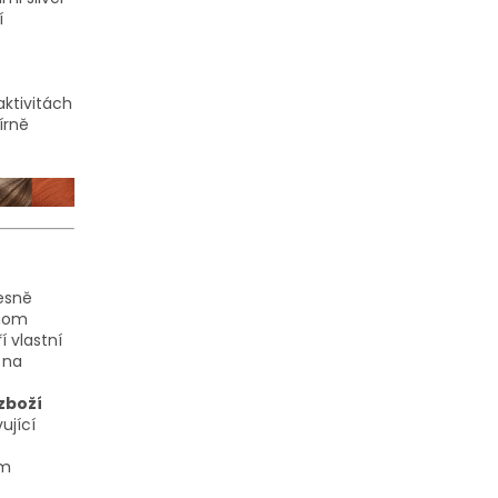
í
aktivitách
írně
řesně
dnom
 vlastní
 na
.
zboží
ující
em