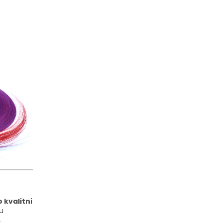
 kvalitní
ou
.