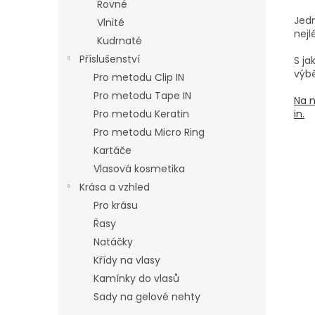
Rovné
Jedn
Vlnité
nejl
Kudrnaté
Příslušenství
S j
výbě
Pro metodu Clip IN
Pro metodu Tape IN
Na n
Pro metodu Keratin
in.
Pro metodu Micro Ring
Kartáče
Vlasová kosmetika
Krása a vzhled
Pro krásu
Řasy
Natáčky
Křídy na vlasy
Kamínky do vlasů
Sady na gelové nehty