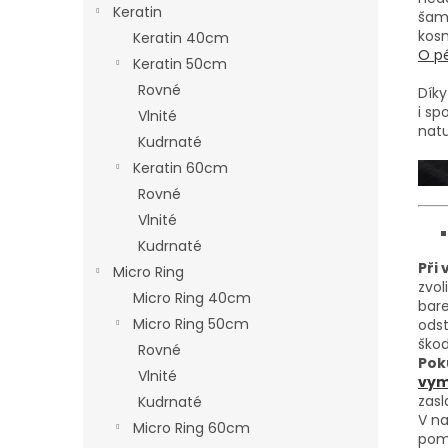
Keratin
šam
kosm
Keratin 40cm
O pé
Keratin 50cm
Rovné
Díky
i sp
Vlnité
nat
Kudrnaté
Keratin 60cm
Rovné
Vlnité
Kudrnaté
Při
Micro Ring
zvol
Micro Ring 40cm
bare
Micro Ring 50cm
odst
škod
Rovné
Pok
Vlnité
vymě
zasl
Kudrnaté
V na
Micro Ring 60cm
pom