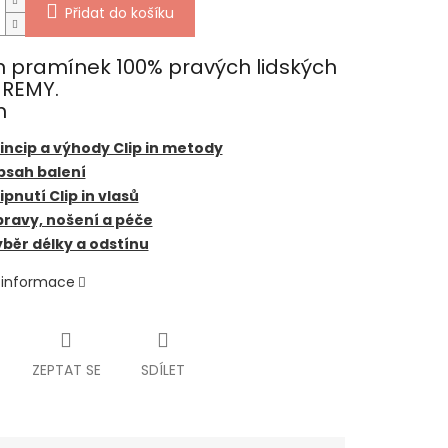
Přidat do košíku
In pramínek 100% pravých lidských
 REMY.
m
incip a výhody Clip in metody
bsah balení
ipnutí Clip in vlasů
ravy, nošení a péče
běr délky a odstínu
í informace
ZEPTAT SE
SDÍLET