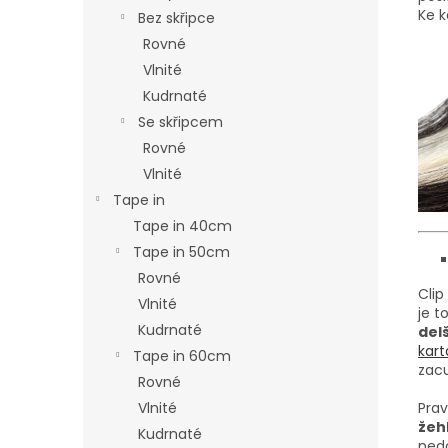
Ke 
Bez skřipce
Rovné
Vlnité
Kudrnaté
Se skřipcem
Rovné
Vlnité
Tape in
Tape in 40cm
Tape in 50cm
Rovné
Clip
Vlnité
je t
Kudrnaté
delš
kar
Tape in 60cm
zac
Rovné
Vlnité
Prav
žehl
Kudrnaté
nedo