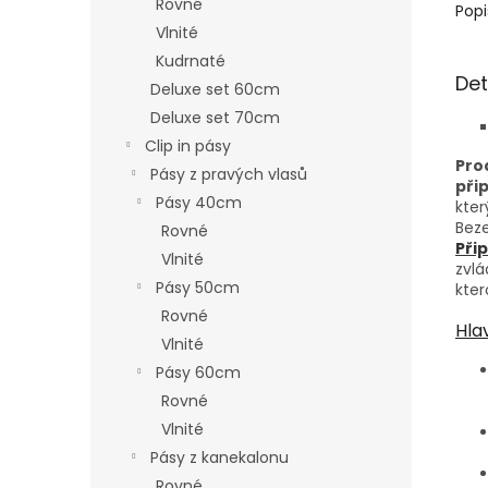
Rovné
Popi
Vlnité
Kudrnaté
Det
Deluxe set 60cm
Deluxe set 70cm
Clip in pásy
Pro
Pásy z pravých vlasů
při
Pásy 40cm
kter
Beze
Rovné
Při
Vlnité
zvl
Pásy 50cm
kter
Rovné
Hla
Vlnité
Pásy 60cm
Rovné
Vlnité
Pásy z kanekalonu
Rovné