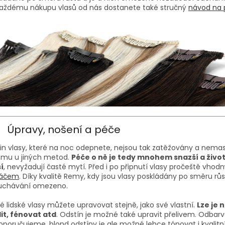
každému nákupu vlasů od nás dostanete také stručný
návod na 
Úpravy, nošení a péče
 in vlasy, které na noc odepnete, nejsou tak zatěžovány a nemast
omu u jiných metod.
Péče o ně je tedy mnohem snazší a živo
í
, nevyžadují časté mytí. Před i po připnutí vlasy pročeště vho
táčem
. Díky kvalitě Remy, kdy jsou vlasy poskládány po směru růst
uchávání omezeno.
é lidské vlasy můžete upravovat stejně, jako své vlastní.
Lze je 
it, fénovat atd
. Odstín je možné také upravit přelivem. Odbar
poručujeme, blond odstíny je ale možné lehce tónovat i kvalitní