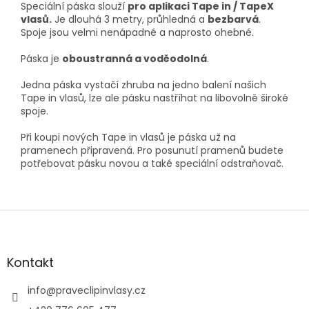
Speciální páska slouží
pro aplikaci Tape in / TapeX
vlasů.
Je dlouhá 3 metry, průhledná a
bezbarvá
.
Spoje jsou velmi nenápadné a naprosto ohebné.
Páska je
oboustranná a voděodolná
.
Jedna páska vystačí zhruba na jedno balení našich
Tape in vlasů, lze ale pásku nastříhat na libovolně široké
spoje.
Při koupi nových Tape in vlasů je páska už na
pramenech připravená. Pro posunutí pramenů budete
potřebovat pásku novou a také speciální odstraňovač.
Z
á
p
a
Kontakt
t
í
info
@
praveclipinvlasy.cz