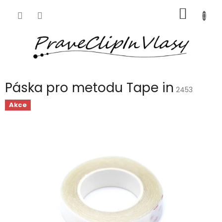
Přejít
NÁKUP
na
obsah
KOŠÍK
Páska pro metodu Tape in
2453
Akce