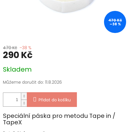
470 Kč
–38 %
470 Kč
–38 %
290 Kč
Měrná
Skladem
cena:
Můžeme doručit do:
11.8.2026
Přidat do košíku
Speciální páska pro metodu Tape in /
TapeX