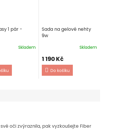
sy 1 pár -
Sada na gelové nehty
9w
Skladem
Skladem
1 190 Kč
ošíku
Do košíku
vé oči zvýraznila, pak vyzkoušejte Fiber