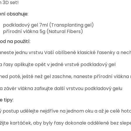
h 3D set!
ení obsahuje:
podkladový gel 7ml (Transplanting gel)
přírodní vlákna 5g (Natural Fibers)
od na použití:
Naneste jednu vrstvu Vaší oblíbené klasické řasenky a ne
Na řasy aplikujte opět v jedné vrstvě podkladový gel
Hned poté, ještě než gel zaschne, naneste přírodní vlákna
Na závěr vlákna zafixujte další vrstvou podkladový gelu
e tipy:
ý postup udělejte nejdříve na jednom oku a až je celé hot
žijte kartáček, aby byly řasy dokonale oddělené bez sle