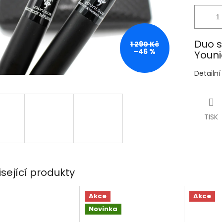
Duo s
1 290 Kč
–46 %
Youn
Detailn
TISK
isející produkty
Akce
Akce
Novinka