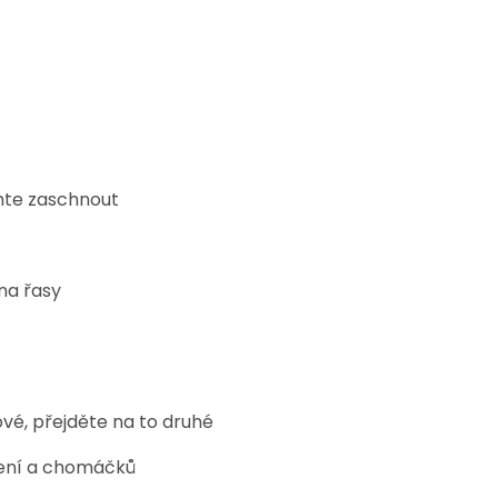
chte zaschnout
 na řasy
ové, přejděte na to druhé
pení a chomáčků