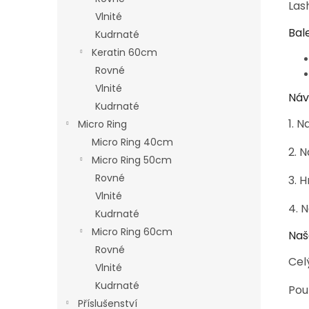
Las
Vlnité
Bal
Kudrnaté
Keratin 60cm
Rovné
Vlnité
Náv
Kudrnaté
1. 
Micro Ring
Micro Ring 40cm
2. 
Micro Ring 50cm
Rovné
3. 
Vlnité
4. 
Kudrnaté
Micro Ring 60cm
Naš
Rovné
Cel
Vlnité
Kudrnaté
Pou
Příslušenství