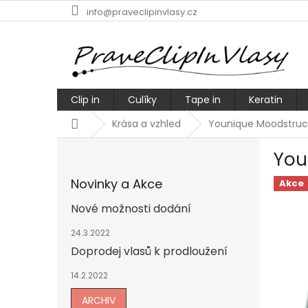
Přejít
info@praveclipinvlasy.cz
na
obsah
Clip in
Culíky
Tape in
Keratin
Domů
Krása a vzhled
Younique Moodstruck
P
You
o
s
Novinky a Akce
Akce
t
r
Nové možnosti dodání
a
n
24.3.2022
n
Doprodej vlasů k prodloužení
í
14.2.2022
p
a
ARCHIV