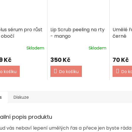
lus sérum pro růst
Lip Scrub peeling na rty
Umělé řa
a obočí
- mango
černé
Skladem
Skladem
9 Kč
350 Kč
70 Kč
o košíku
Do košíku
Do k
s
Diskuze
ailní popis produktu
ud vás nebaví lepení umělých řas a přece jen byste ráda s