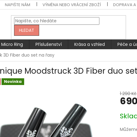
NAPIŠTE NÁM
VÝMĚNA NEBO VRÁCENÍ ZBOŽÍ
DOPRAVA A 
HLEDAT
Micro Ring
Příslušenství
Krása a vzhled
Péče a ú
 3D Fiber duo set na řasy
nique Moodstruck 3D Fiber duo set
Novinka
1 290 Kč
690
Měrná
Skla
cena:
Můžeme 