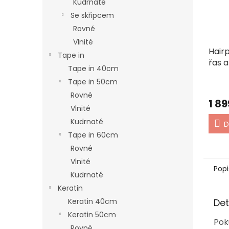
Kudrnaté
Se skřipcem
Rovné
Vlnité
Hairp
Tape in
řas 
Tape in 40cm
Tape in 50cm
Rovné
1 89
Vlnité
Kudrnaté
D
Tape in 60cm
Rovné
Vlnité
Popi
Kudrnaté
Keratin
Det
Keratin 40cm
Keratin 50cm
Pok
Rovné