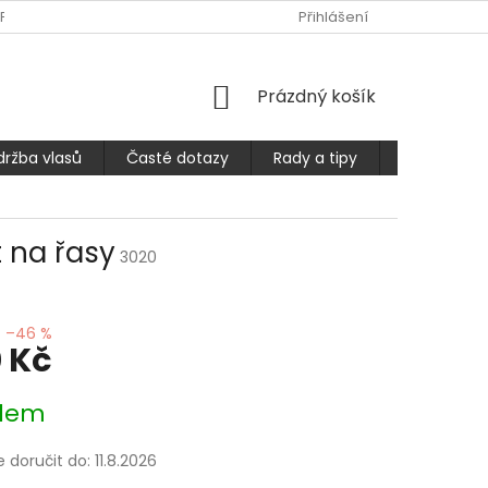
PLATBA
ČASTÉ DOTAZY
OBCHODNÍ PODMÍNKY
Přihlášení
PODMÍ
NÁKUPNÍ
Prázdný košík
KOŠÍK
držba vlasů
Časté dotazy
Rady a tipy
Prodlužuje
 na řasy
3020
–46 %
 Kč
dem
doručit do:
11.8.2026