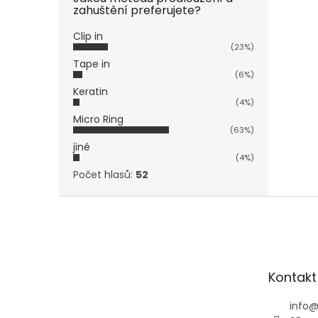
zahuštění preferujete?
Clip in
(23%)
Tape in
(6%)
Keratin
(4%)
Micro Ring
(63%)
jiné
(4%)
Počet hlasů:
52
Z
á
p
a
t
Kontakt
í
info