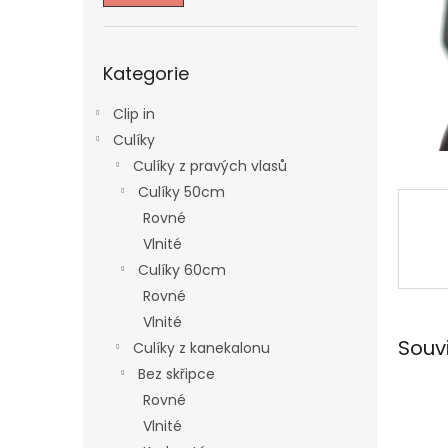
n
e
l
Přeskočit
Kategorie
kategorie
Clip in
Culíky
Culíky z pravých vlasů
Culíky 50cm
Rovné
Vlnité
Culíky 60cm
Rovné
Vlnité
Souv
Culíky z kanekalonu
Bez skřipce
Rovné
Vlnité