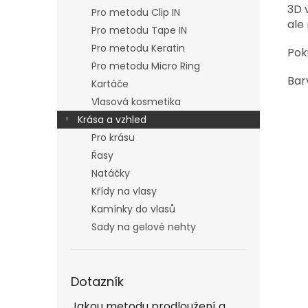
3D 
Pro metodu Clip IN
ale
Pro metodu Tape IN
Pro metodu Keratin
Pok
Pro metodu Micro Ring
Bar
Kartáče
Vlasová kosmetika
Krása a vzhled
Pro krásu
Řasy
Natáčky
Křídy na vlasy
Kamínky do vlasů
Sady na gelové nehty
Dotazník
Jakou metodu prodloužení a