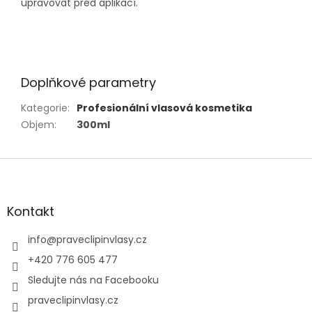
upravovat před aplikací.
Doplňkové parametry
Kategorie
:
Profesionální vlasová kosmetika
Objem
:
300ml
Z
á
p
a
Kontakt
t
í
info
@
praveclipinvlasy.cz
+420 776 605 477
Sledujte nás na Facebooku
praveclipinvlasy.cz