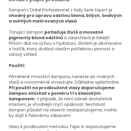
Šampon L’Oréal Professionnel z řady Serie Expert je
vhodný pro úpravu odstínu blond, bílých, šedivých
a světlých melírovaných vlasů
.
Tónující šampon
potlačuje žluté a mosazné
pigmenty blond odstínů
a zanechává je bělejší.
Přitom dbá na výživu a hydrataci. Složení je obohaceno
o hořčík, který dodává vlasům potřebnou pevnost a
zdravý vzhled.
Použití:
Přiměřené množství šamponu naneste do mokrých
vlasů a rovnoměrně vmasírujte. Důkladne opláchněte.
Při použití na prodloužené vlasy doporučujeme
šampon smíchat v poměru 1:1 s klasickým
šamponem
. V případě, že není účinek dostatečně
intezivní, je vhodnější mytí opakovat. Nechávat
šampon působit na vlasech nedoporučujeme, mohlo
by dojít k fialovému zabarvení.
Vlasy k prodloužení metodou Tape in doporučujeme