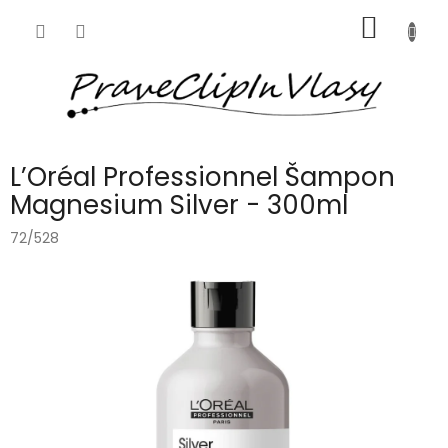
Přejít
NÁKUP
na
obsah
KOŠÍK
L’Oréal Professionnel Šampon
Magnesium Silver - 300ml
72/528