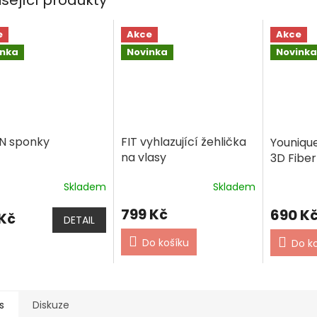
e
Akce
Akce
inka
Novinka
Novinka
IN sponky
FIT vyhlazující žehlička
Youniqu
na vlasy
3D Fiber
Skladem
Skladem
799 Kč
690 K
 Kč
DETAIL
Do košíku
Do k
s
Diskuze