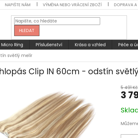
NAPIŠTE NÁM
VÝMĚNA NEBO VRÁCENÍ ZBOŽÍ
DOPRAVA A 
HLEDAT
Micro Ring
Příslušenství
Krása a vzhled
Péče a ú
ín světlý melír
hlopás Clip IN 60cm - odstín světlý
5 491 Kč
3 7
Měrná
Skla
cena:
Můžeme 