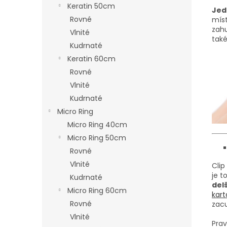
Keratin 50cm
Jed
Rovné
míst
zahu
Vlnité
také
Kudrnaté
Keratin 60cm
Rovné
Vlnité
Kudrnaté
Micro Ring
Micro Ring 40cm
Micro Ring 50cm
Rovné
Vlnité
Clip
je t
Kudrnaté
delš
Micro Ring 60cm
kar
Rovné
zac
Vlnité
Prav