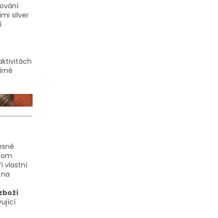
vování
mi silver
í
aktivitách
írně
řesně
dnom
 vlastní
 na
.
zboží
ující