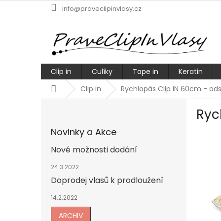
Přejít
info@praveclipinvlasy.cz
na
obsah
Clip in
Culíky
Tape in
Keratin
Domů
Clip in
Rychlopás Clip IN 60cm - odst
P
Ryc
o
s
Novinky a Akce
t
r
Nové možnosti dodání
a
n
24.3.2022
n
Doprodej vlasů k prodloužení
í
14.2.2022
p
a
ARCHIV