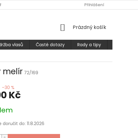
PLATBA
ČASTÉ DOTAZY
OBCHODNÍ PODMÍNKY
Přihlášení
PODMÍ
NÁKUPNÍ
Prázdný košík
KOŠÍK
držba vlasů
Časté dotazy
Rady a tipy
Prodlužuje
 melír
72/169
–30 %
90 Kč
dem
doručit do:
11.8.2026