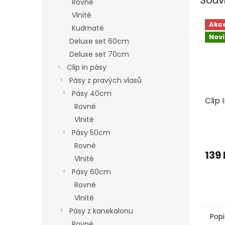
Rovné
Vlnité
Akc
Kudrnaté
Nov
Deluxe set 60cm
Deluxe set 70cm
Clip in pásy
Pásy z pravých vlasů
Pásy 40cm
Clip 
Rovné
Vlnité
Pásy 50cm
Rovné
139
Vlnité
Pásy 60cm
Rovné
Vlnité
Pásy z kanekalonu
Popi
Rovné