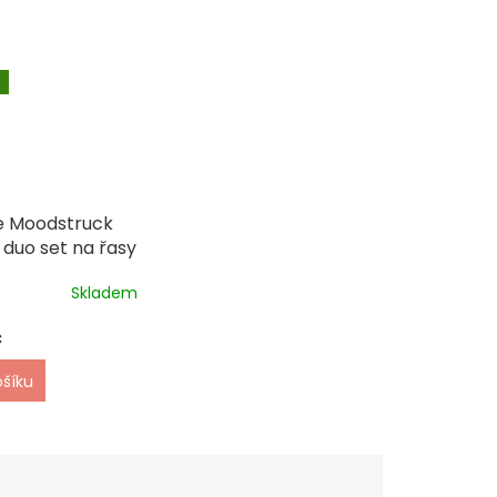
e Moodstruck
 duo set na řasy
Skladem
č
ošíku