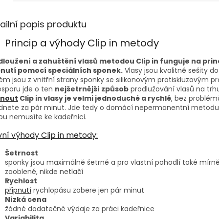
ailní popis produktu
Princip a výhody Clip in metody
dloužení a zahuštění vlasů metodou Clip in funguje na prin
pnutí pomocí speciálních sponek.
Vlasy jsou kvalitně sešity d
ém jsou z vnitřní strany sponky se silikonovým protiskluzovým p
sporu jde o ten
nejšetrnější způsob
prodlužování vlasů na trhu
pnout
Clip in vlasy je velmi jednoduché a rychlé
, bez problém
ádnete za pár minut. Jde tedy o domácí nepermanentní metodu
ou nemusíte ke kadeřnici.
vní výhody Clip in metody:
Šetrnost
sponky jsou maximálně šetrné a pro vlastní pohodlí také mírn
zaoblené, nikde netlačí
Rychlost
připnutí
rychlopásu zabere jen pár minut
Nízká cena
žádné dodatečné výdaje za práci kadeřnice
Variabilita