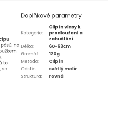
Doplňkové parametry
Clip in vlasy k
Kategorie
:
prodloužení a
zahuštění
cipu
o pásů, na
Délka
:
60-63cm
roužkem.
Gramáž
:
120g
.
Metoda
:
Clip in
ů to
, se
Odstín
:
světlý melír
Struktura
:
rovná
ě