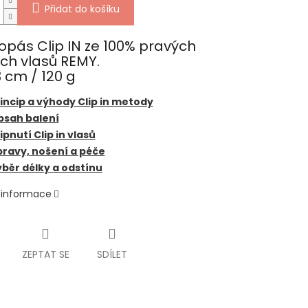
Přidat do košíku
opás Clip IN ze 100% pravých
ých vlasů REMY.
 cm / 120 g
incip a výhody Clip in metody
bsah balení
ipnutí Clip in vlasů
ravy, nošení a péče
běr délky a odstínu
í informace
ZEPTAT SE
SDÍLET