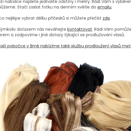
ší nabídce najdete jednolité odstíny i melíry. Rádi Vám s výběr
ůžeme. Stačí zaslat fotku na denním světle do
emailu
.
co nejlépe vybrat délku příčesků si můžete přečíst
zde
.
akýmkoliv dotazem nás neváhejte
kontaktovat
. Rádi Vám pomůž
rem a zodpovíme i jiné dotazy týkající se prodlužování vlasů.
aší pobočce v Brně nabízíme také službu prodloužení vlasů met