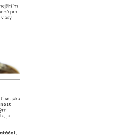
nejširším
odné pro
 vlasy
í se, jako
tnost
dným
u, je
natáčet,