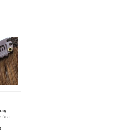
asy
směru
3