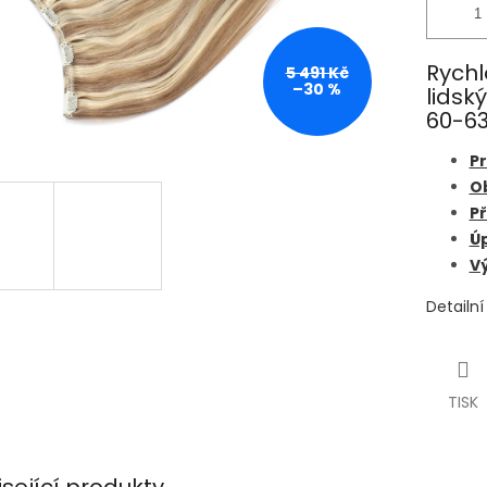
Rychl
5 491 Kč
–30 %
lidsk
60-63
Pr
O
Př
Úp
Vý
Detailn
TISK
isející produkty