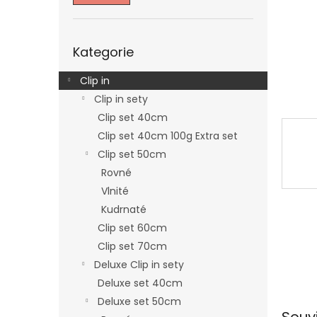
n
e
l
Přeskočit
Kategorie
kategorie
Clip in
Clip in sety
Clip set 40cm
Clip set 40cm 100g Extra set
Clip set 50cm
Rovné
Vlnité
Kudrnaté
Clip set 60cm
Clip set 70cm
Deluxe Clip in sety
Deluxe set 40cm
Deluxe set 50cm
Souv