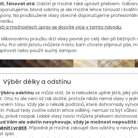
it, fénovat atd
. Odstín je možné také upravit přelivem. Odbar
poručujeme, blond odstíny je ale možné lehce tónovat i kvalitní
pony. Na prodloužené vlasy obecně doporučujeme profesionáln
etiku.
či a možnostech úprav se dozvíte více v tomto návodu.
 silikonovému proužku drží vlasy pevně po celý den při běžných 
ortu. Pro větší jistotu můžete místo, kam chcete připnout pás, m
upírovat nebo použít suchý šampon.
Výběr délky a odstínu
 výběru odstínu
se může stát, že si nebudete uplně jistá, jaký p
it. Ono to ale není až tak složité, protože nikdo nemá vlasy v je
vném tónu. Vždy jde o několik podtónů, které dohromady vytvoří
ín. Pokud tedy zvolíte odstín lehce odlišný, nemusí to být vůbec
u, právě naopak. Lidské vlasy navíc můžete přelivem dotónovat
ud Vám ale odstín nevyhovuje, vždy je možnost nepoužité 
nit i vrátit
. Případně je možné zakoupit dva odstíny a nevyhov
at zpět.