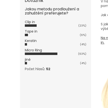
Dotazník
V na
pom
Jakou metodu prodloužení a
zahuštění preferujete?
Jak 
Clip in
S j
(23%)
výbě
Tape in
(6%)
Na n
Keratin
in.
(4%)
Micro Ring
(63%)
jiné
(4%)
Počet hlasů:
52