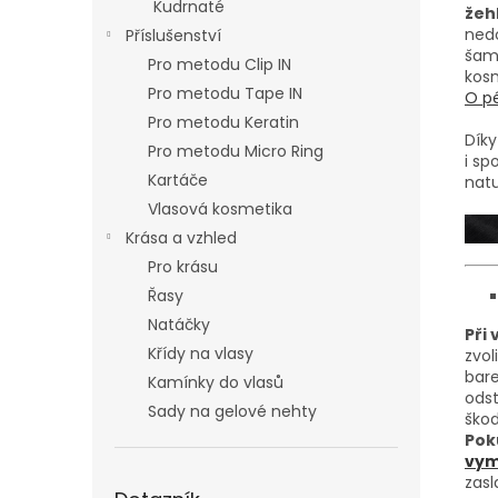
Kudrnaté
žehl
nedo
Příslušenství
šam
Pro metodu Clip IN
kosm
Pro metodu Tape IN
O pé
Pro metodu Keratin
Díky
Pro metodu Micro Ring
i sp
Kartáče
nat
Vlasová kosmetika
Krása a vzhled
Pro krásu
Řasy
Natáčky
Při
Křídy na vlasy
zvol
bare
Kamínky do vlasů
odst
Sady na gelové nehty
škod
Pok
vymě
zasl