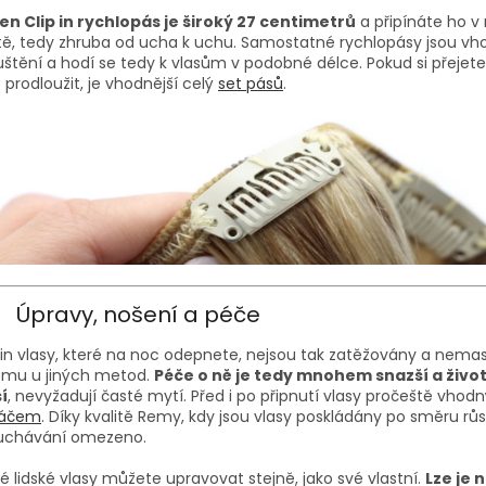
en Clip in rychlopás je široký 27 centimetrů
a připínáte ho v 
ě, tedy zhruba od ucha k uchu. Samostatné rychlopásy jsou vh
štění a hodí se tedy k vlasům v podobné délce. Pokud si přejete
 prodloužit, je vhodnější celý
set pásů
.
Úpravy, nošení a péče
 in vlasy, které na noc odepnete, nejsou tak zatěžovány a nemast
omu u jiných metod.
Péče o ně je tedy mnohem snazší a živo
í
, nevyžadují časté mytí. Před i po připnutí vlasy pročeště vho
táčem
. Díky kvalitě Remy, kdy jsou vlasy poskládány po směru růst
uchávání omezeno.
é lidské vlasy můžete upravovat stejně, jako své vlastní.
Lze je 