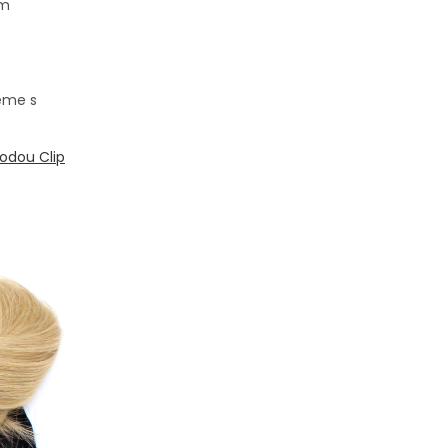
em
eme s
odou Clip