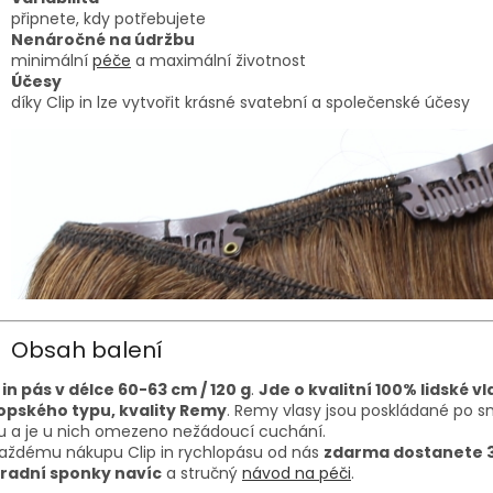
připnete, kdy potřebujete
Nenáročné na údržbu
minimální
péče
a maximální životnost
Účesy
díky Clip in lze vytvořit krásné svatební a společenské účesy
Obsah balení
 in pás v délce 60-63 cm / 120 g
.
Jde o kvalitní 100% lidské vl
opského typu, kvality Remy
. Remy vlasy jsou poskládané po 
u a je u nich omezeno nežádoucí cuchání.
každému nákupu Clip in rychlopásu od nás
zdarma dostanete 
radní sponky navíc
a stručný
návod na péči
.