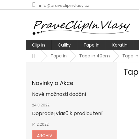
Přejít
info@praveclipinvlasy.cz
na
obsah
Clip in
Culíky
Tape in
Keratin
Domů
Tape in
Tape in 40cm
Tape in
P
Tap
o
s
Novinky a Akce
t
r
Nové možnosti dodání
a
n
24.3.2022
n
Doprodej vlasů k prodloužení
í
14.2.2022
p
a
ARCHIV