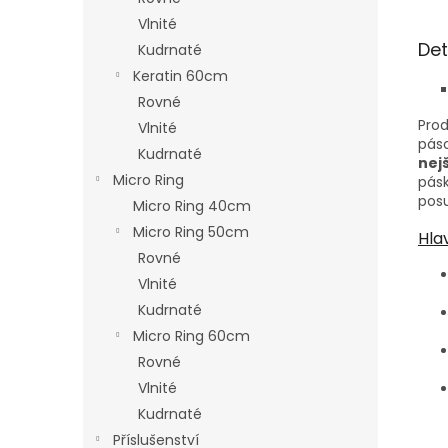
Vlnité
Det
Kudrnaté
Keratin 60cm
Rovné
Prod
Vlnité
pás
Kudrnaté
nej
Micro Ring
pásk
pos
Micro Ring 40cm
Micro Ring 50cm
Hla
Rovné
Vlnité
Kudrnaté
Micro Ring 60cm
Rovné
Vlnité
Kudrnaté
Příslušenství