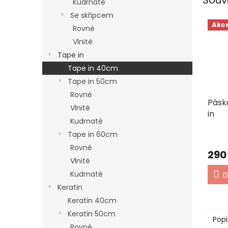
Kudrnaté
Se skřipcem
Akc
Rovné
Vlnité
Tape in
Tape in 40cm
Tape in 50cm
Rovné
Pásk
Vlnité
in
Kudrnaté
Tape in 60cm
Rovné
290
Vlnité
Kudrnaté
D
Keratin
Keratin 40cm
Keratin 50cm
Popi
Rovné