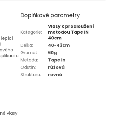
Doplňkové parametry
Vlasy k prodloužení
Kategorie
:
metodou Tape IN
40cm
lepící
i
Délka
:
40-43cm
onového
Gramáž
:
60g
aplikaci a
Metoda
:
Tape in
Odstín
:
růžová
Struktura
:
rovná
mné vlasy