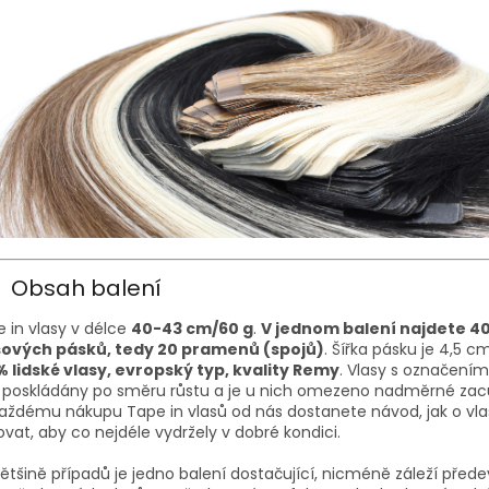
Obsah balení
 in vlasy v délce
40-43 cm/60 g
.
V jednom balení najdete 4
sových pásků, tedy 20 pramenů (spojů)
. Šířka pásku je 4,5 c
% lidské vlasy, evropský typ, kvality Remy
. Vlasy s označení
u poskládány po směru růstu a je u nich omezeno nadměrné zac
aždému nákupu Tape in vlasů od nás dostanete návod, jak o vla
vat, aby co nejdéle vydržely v dobré kondici.
ětšině případů je jedno balení dostačující, nicméně záleží před