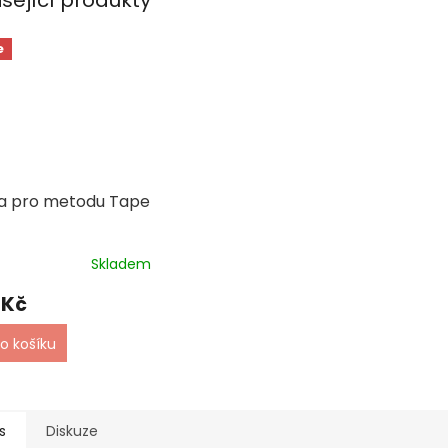
e
a pro metodu Tape
Skladem
 Kč
o košíku
s
Diskuze