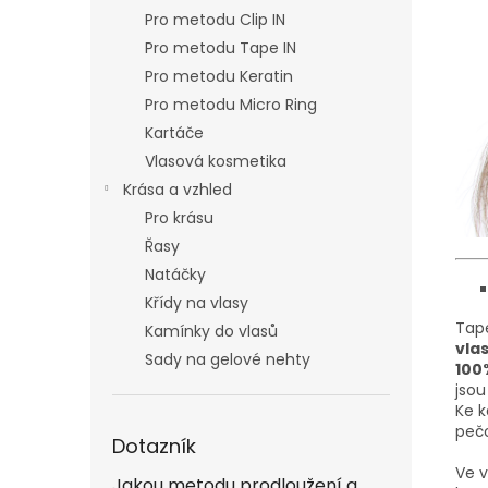
Pro metodu Clip IN
Pro metodu Tape IN
Pro metodu Keratin
Pro metodu Micro Ring
Kartáče
Vlasová kosmetika
Krása a vzhled
Pro krásu
Řasy
Natáčky
Křídy na vlasy
Tape
Kamínky do vlasů
vla
Sady na gelové nehty
100
jso
Ke k
pečo
Dotazník
Ve v
Jakou metodu prodloužení a