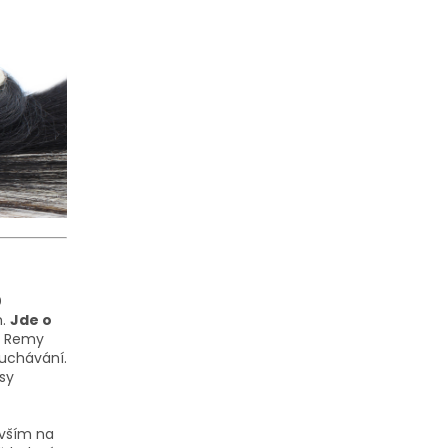
0
m.
Jde o
m Remy
uchávání.
sy
evším na