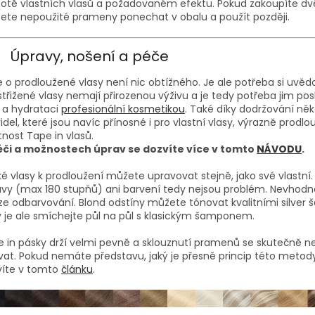
otě vlastních vlasů a požadovaném efektu. Pokud zakoupíte dvě
te nepoužité prameny ponechat v obalu a použít později.
Úpravy, nošení a péče
 o prodloužené vlasy není nic obtížného. Je ale potřeba si uvěd
ustřižené vlasy nemají přirozenou výživu a je tedy potřeba jim po
 a hydrataci
profesionální kosmetikou
. Také díky dodržování něk
idel, které jsou navíc přínosné i pro vlastní vlasy, výrazně prodlo
tnost Tape in vlasů.
éči a možnostech úprav se dozvíte více v tomto
NÁVODU
.
ké vlasy k prodloužení můžete upravovat stejně, jako své vlastní
vy (max 180 stupňů) ani barvení tedy nejsou problém. Nevhodn
e odbarvování. Blond odstíny můžete tónovat kvalitními silver
 je ale smíchejte půl na půl s klasickým šamponem.
 in pásky drží velmi pevně a sklouznutí pramenů se skutečně 
at. Pokud nemáte představu, jaký je přesně princip této metody
víte v tomto
článku
.