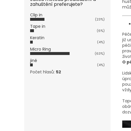
hust
zahuštění preferujete?
může
Clip in
(23%)
Tape in
(6%)
Péče
Keratin
již 
(4%)
péči
Micro Ring
prav
(63%)
živo
jiné
O p
(4%)
Počet hlasů:
52
Lids
úpra
pouz
vždy
Tape
obáv
doz