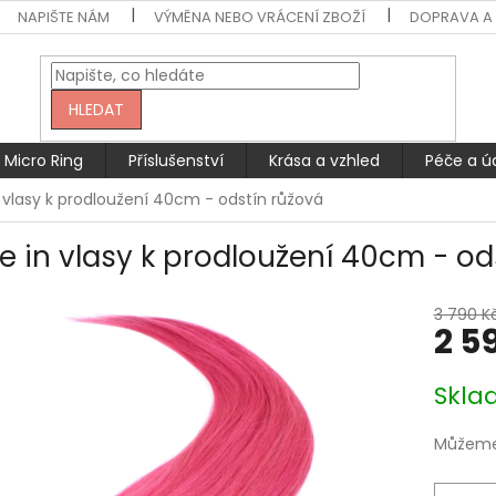
NAPIŠTE NÁM
VÝMĚNA NEBO VRÁCENÍ ZBOŽÍ
DOPRAVA A 
HLEDAT
Micro Ring
Příslušenství
Krása a vzhled
Péče a ú
 vlasy k prodloužení 40cm - odstín růžová
e in vlasy k prodloužení 40cm - od
3 790 K
2 5
Měrná
Skla
cena:
Můžeme 