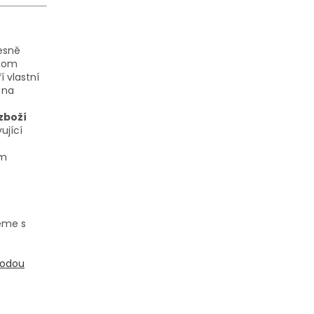
řesně
dnom
 vlastní
 na
.
zboží
ující
em
eme s
todou