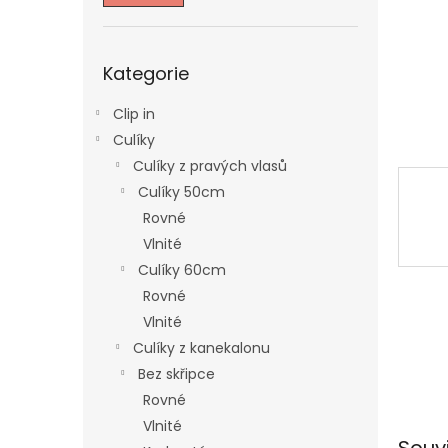
n
e
l
Přeskočit
Kategorie
kategorie
Clip in
Culíky
Culíky z pravých vlasů
Culíky 50cm
Rovné
Vlnité
Culíky 60cm
Rovné
Vlnité
Culíky z kanekalonu
Bez skřipce
Rovné
Vlnité
Souv