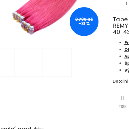
Tape 
3 790 Kč
–31 %
REMY
40-43
Pr
O
A
Úp
Vý
Detailn
TISK
isející produkty