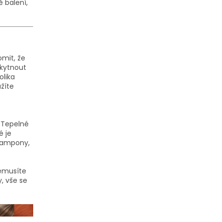
 balení,
omit, že
skytnout
olika
užíte
. Tepelné
é je
 šampony,
nemusíte
, vše se