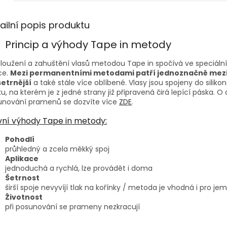
ailní popis produktu
Princip a výhody Tape in metody
loužení a zahuštění vlasů metodou Tape in spočívá ve speciální 
ce.
Mezi permanentními metodami patří jednoznačně mez
šetrnější
a také stále více oblíbené. Vlasy jsou spojeny do silik
u, na kterém je z jedné strany již připravená čirá lepící páska. O 
unování pramenů se dozvíte více
ZDE
.
vní výhody Tape in metody:
Pohodlí
průhledný a zcela měkký spoj
Aplikace
jednoduchá a rychlá, lze provádět i doma
Šetrnost
širší spoje nevyvíjí tlak na kořínky / metoda je vhodná i pro je
Životnost
při posunování se prameny nezkracují