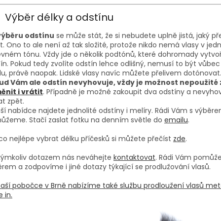
Výběr délky a odstínu
 výběru odstínu
se může stát, že si nebudete uplně jistá, jaký p
it. Ono to ale není až tak složité, protože nikdo nemá vlasy v je
vném tónu. Vždy jde o několik podtónů, které dohromady vytvoří
ín. Pokud tedy zvolíte odstín lehce odlišný, nemusí to být vůbec
u, právě naopak. Lidské vlasy navíc můžete přelivem dotónovat
ud Vám ale odstín nevyhovuje, vždy je možnost nepoužité 
nit i vrátit
. Případně je možné zakoupit dva odstíny a nevyhov
at zpět.
ší nabídce najdete jednolité odstíny i melíry. Rádi Vám s výběr
ůžeme. Stačí zaslat fotku na denním světle do
emailu
.
co nejlépe vybrat délku příčesků si můžete přečíst
zde
.
akýmkoliv dotazem nás neváhejte
kontaktovat
. Rádi Vám pomůž
rem a zodpovíme i jiné dotazy týkající se prodlužování vlasů.
aší pobočce v Brně nabízíme také službu prodloužení vlasů me
 in.