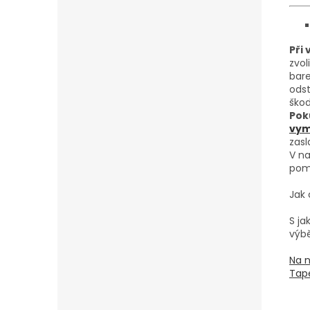
Při
zvol
bare
odst
škod
Pok
vymě
zasl
V na
pom
Jak 
S j
výbě
Na n
Tape