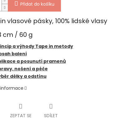
Přidat do košíku
in vlasové pásky, 100% lidské vlasy
 cm / 60 g
incip a výhody Tape in metody
bsah balení
plikace a posunutí pramenů
ravy, nošení a péče
běr délky a odstínu
í informace
ZEPTAT SE
SDÍLET