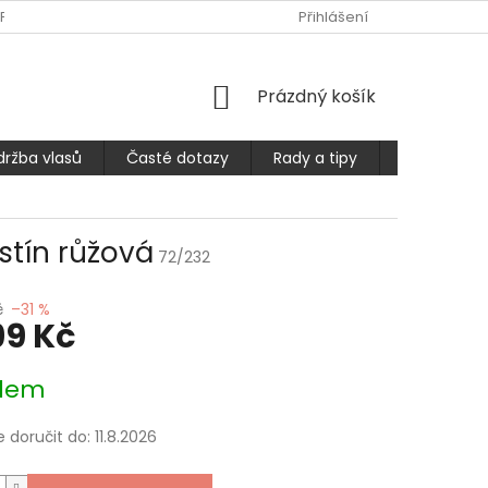
PLATBA
ČASTÉ DOTAZY
OBCHODNÍ PODMÍNKY
Přihlášení
PODMÍ
NÁKUPNÍ
Prázdný košík
KOŠÍK
držba vlasů
Časté dotazy
Rady a tipy
Prodlužuje
stín růžová
72/232
č
–31 %
99 Kč
dem
doručit do:
11.8.2026