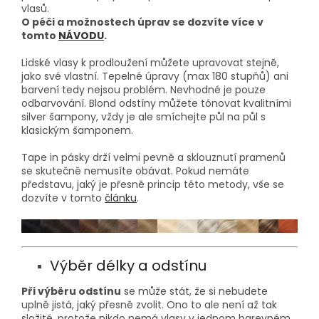
vlasů.
O péči a možnostech úprav se dozvíte více v
tomto
NÁVODU
.
Lidské vlasy k prodloužení můžete upravovat stejně,
jako své vlastní. Tepelné úpravy (max 180 stupňů) ani
barvení tedy nejsou problém. Nevhodné je pouze
odbarvování. Blond odstíny můžete tónovat kvalitními
silver šampony, vždy je ale smíchejte půl na půl s
klasickým šamponem.
Tape in pásky drží velmi pevně a sklouznutí pramenů
se skutečně nemusíte obávat. Pokud nemáte
představu, jaký je přesně princip této metody, vše se
dozvíte v tomto
článku
.
Výběr délky a odstínu
Při výběru odstínu
se může stát, že si nebudete
uplně jistá, jaký přesně zvolit. Ono to ale není až tak
složité, protože nikdo nemá vlasy v jednom barevném