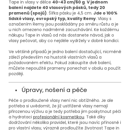
Tape in vlasy v délce
40-43 cm/60 g
.
V jednom
balení najdete 40 vlasových pásků, tedy 20
pramenů (spojů)
. Šířka pásku je 4,5 cm.
Jde o 100%
lidské vlasy, evropský typ, kvality Remy
. Vlasy s
označením Remy jsou poskládány po směru růstu a je
u nich omezeno nadměrné zacuchávání. Ke každému
nákupu Tape in vlasů od nás dostanete návod, jak o
vlasy pečovat, aby co nejdéle vydržely v dobré kondici.
Ve většině případů je jedno balení dostačující, nicméně
záleží především na hustotě vlastních vlasů a
požadovaném efektu. Pokud zakoupíte dvě balení,
můžete nepoužité prameny ponechat v obalu a použít
později.
Úpravy, nošení a péče
Péče o prodloužené vlasy není nic obtížného. Je ale
potřeba si uvědomit, že již ustřižené vlasy nemají
přirozenou výživu a je tedy potřeba jim poskytnout péči
a hydrataci
profesionální kosmetikou
. Také díky
dodržování několika pravidel, které jsou navíc přínosné i
pro vlastní vlasy, výrazně prodloužíte životnost Tape in