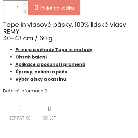
Přidat do košíku
Tape in vlasové pásky, 100% lidské vlasy
REMY
40-43 cm / 60 g
Princip a výhody Tape in metody
Obsah balení
Aplikace a posunutí pramenů
Úpravy, nošení a péče
Výběr délky a odstínu
Detailní informace
ZEPTAT SE
SDÍLET