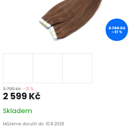
3 790 Kč
–31 %
3 790 Kč
–31 %
2 599 Kč
Měrná
Skladem
cena:
Můžeme doručit do:
10.8.2026