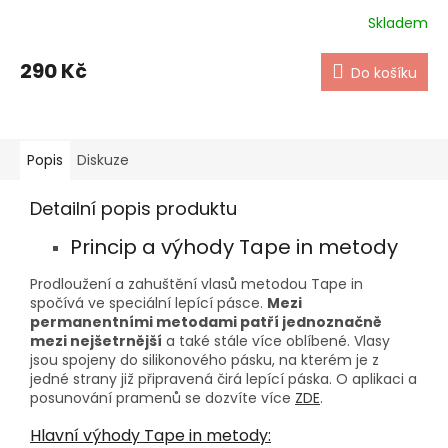
Skladem
290 Kč
Do košíku
Popis
Diskuze
Detailní popis produktu
Princip a výhody Tape in metody
Prodloužení a zahuštění vlasů metodou Tape in
spočívá ve speciální lepící pásce.
Mezi
permanentními metodami patří jednoznačně
mezi nejšetrnější
a také stále více oblíbené. Vlasy
jsou spojeny do silikonového pásku, na kterém je z
jedné strany již připravená čirá lepící páska. O aplikaci a
posunování pramenů se dozvíte více
ZDE
.
Hlavní výhody Tape in metody: