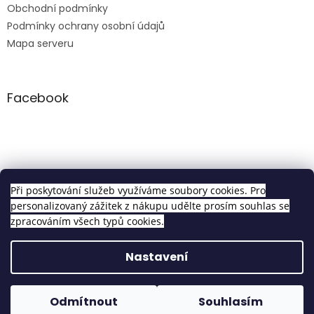
Obchodní podmínky
Podmínky ochrany osobní údajů
Mapa serveru
Facebook
Clip in sety
Při poskytování služeb využíváme soubory cookies. Pro
personalizovaný zážitek z nákupu udělte prosím souhlas se
zpracováním všech typů cookies.
Vytvořil Shoptet
Nastavení
Copyright 2026
Pravé Clip In Vlasy
. Všechna práva
Odmítnout
Souhlasím
vyhrazena.
Upravit nastavení cookies
Objednávky vytvořené do 14h odesíláme tentýž den!