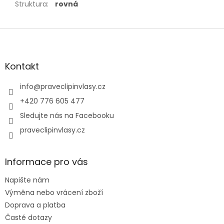
Struktura
:
rovná
Z
á
p
a
Kontakt
t
í
info
@
praveclipinvlasy.cz
+420 776 605 477
Sledujte nás na Facebooku
praveclipinvlasy.cz
Informace pro vás
Napište nám
Výměna nebo vrácení zboží
Doprava a platba
Časté dotazy