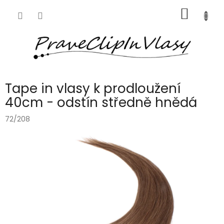
Přejít
NÁKUP
na
obsah
KOŠÍK
Tape in vlasy k prodloužení
40cm - odstín středně hnědá
72/208