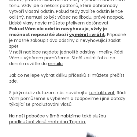
tónu. Vždy jde o několik podtónů, které dohromady
vytvoří vlastní odstín. Pokud tedy zvolíte odstín lehce
odlišný, nemusí to být vůbec na škodu, právě naopak.
Lidské vlasy navíc můžete přelivem dotónovat.
Pokud Vám ale odstín nevyhovuje, vždy je
možnost nepoužité zboží
vyměnit i vrátit
. Případně
je možné zakoupit dva odstíny a nevyhovující zaslat
zpět.
V naší nabídce najdete jednolité odstíny i melíry. Rádi
Vám s výběrem pomůžeme. Stačí zaslat fotku na
denním světle do
emailu
.
Jak co nejlépe vybrat délku příčesků si můžete přečíst
zde
.
S jakýmkoliv dotazem nás neváhejte
kontaktovat
. Rádi
Vám pomůžeme s výběrem a zodpovíme i jiné dotazy
týkající se prodlužování vlasů.
Na naší pobočce v Brně nabízíme také službu
prodloužení vlasů metodou Tape in.