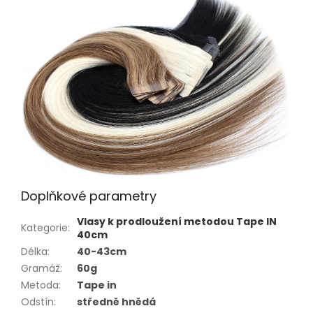
Doplňkové parametry
Vlasy k prodloužení metodou Tape IN
Kategorie
:
40cm
Délka
:
40-43cm
Gramáž
:
60g
Metoda
:
Tape in
Odstín
:
středně hnědá