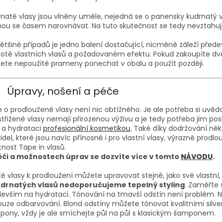
naté vlasy jsou vlněny uměle, nejedná se o panensky kudrnatý vl
u se časem narovnávat. Na tuto skutečnost se tedy nevztahuj
ětšině případů je jedno balení dostačující, nicméně záleží před
otě vlastních vlasů a požadovaném efektu. Pokud zakoupíte dvě
te nepoužité prameny ponechat v obalu a použít později.
Úpravy, nošení a péče
 o prodloužené vlasy není nic obtížného. Je ale potřeba si uvěd
ustřižené vlasy nemají přirozenou výživu a je tedy potřeba jim po
 a hydrataci
profesionální kosmetikou
. Také díky dodržování něk
idel, které jsou navíc přínosné i pro vlastní vlasy, výrazně prodlo
tnost Tape in vlasů.
éči a možnostech úprav se dozvíte více v tomto
NÁVODU
.
ké vlasy k prodloužení můžete upravovat stejně, jako své vlastn
drnatých vlasů nedoporučujeme tepelný styling
. Zaměřte 
evším na hydrataci. Tónování na tmavší odstín není problém.
ouze odbarvování. Blond odstíny můžete tónovat kvalitními silve
ony, vždy je ale smíchejte půl na půl s klasickým šamponem.