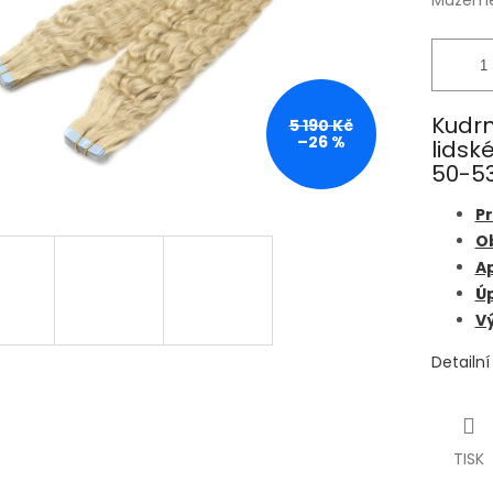
Můžeme 
Kudrn
5 190 Kč
–26 %
lidsk
50-53
Pr
O
A
Úp
Vý
Detailn
TISK