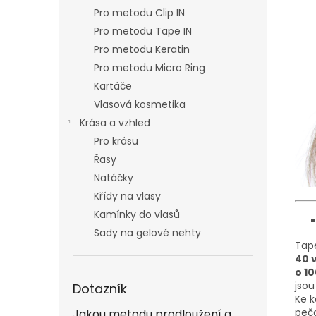
Pro metodu Clip IN
Pro metodu Tape IN
Pro metodu Keratin
Pro metodu Micro Ring
Kartáče
Vlasová kosmetika
Krása a vzhled
Pro krásu
Řasy
Natáčky
Křídy na vlasy
Kamínky do vlasů
Sady na gelové nehty
Tape
40 
o 1
jso
Dotazník
Ke k
pečo
Jakou metodu prodloužení a