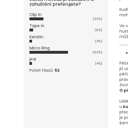
zahuštění preferujete?
Kudr
Clip in
moho
(23%)
Ve v
Tape in
(6%)
hust
může
Keratin
(4%)
Micro Ring
(63%)
jiné
Péče
(4%)
již 
Počet hlasů:
52
péči
prav
živo
O p
Lids
u
ku
před
je p
šamp