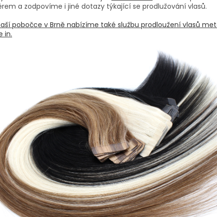
rem a zodpovíme i jiné dotazy týkající se prodlužování vlasů.
aší pobočce v Brně nabízíme také službu prodloužení vlasů me
 in.