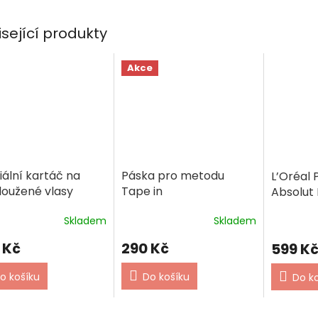
isející produkty
Akce
iální kartáč na
Páska pro metodu
L’Oréal 
loužené vlasy
Tape in
Absolut 
Quinoa 
Skladem
Skladem
na vlasy
 Kč
290 Kč
599 K
o košíku
Do košíku
Do k