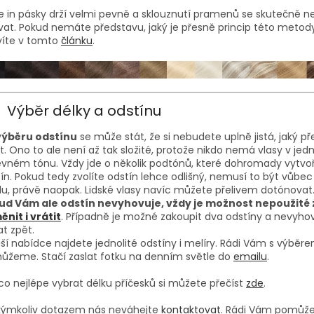
 in pásky drží velmi pevně a sklouznutí pramenů se skutečně 
at. Pokud nemáte představu, jaký je přesně princip této metody
víte v tomto
článku
.
Výběr délky a odstínu
 výběru odstínu
se může stát, že si nebudete uplně jistá, jaký p
it. Ono to ale není až tak složité, protože nikdo nemá vlasy v je
vném tónu. Vždy jde o několik podtónů, které dohromady vytvoří
ín. Pokud tedy zvolíte odstín lehce odlišný, nemusí to být vůbec
u, právě naopak. Lidské vlasy navíc můžete přelivem dotónovat
ud Vám ale odstín nevyhovuje, vždy je možnost nepoužité 
nit i vrátit
. Případně je možné zakoupit dva odstíny a nevyhov
at zpět.
ší nabídce najdete jednolité odstíny i melíry. Rádi Vám s výběr
ůžeme. Stačí zaslat fotku na denním světle do
emailu
.
co nejlépe vybrat délku příčesků si můžete přečíst
zde
.
akýmkoliv dotazem nás neváhejte
kontaktovat
. Rádi Vám pomůž