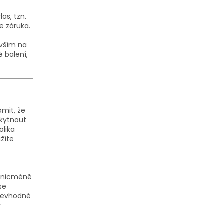
as, tzn.
e záruka.
evším na
 balení,
omit, že
skytnout
olika
užíte
í, nicméně
se
 Nevhodné
r