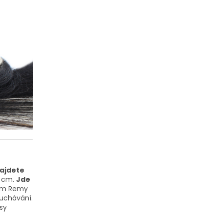
najdete
5 cm.
Jde
ním Remy
uchávání.
sy