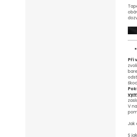
Tape
obáv
doz
Při
zvol
bare
odst
škod
Pok
vymě
zasl
V na
pom
Jak 
S j