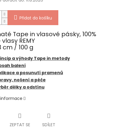
doručit do:
11.8.2026
Přidat do košíku
até Tape in vlasové pásky, 100%
é vlasy REMY
 cm / 100 g
incip a výhody Tape in metody
bsah balení
plikace a posunutí pramenů
ravy, nošení a péče
běr délky a odstínu
í informace
ZEPTAT SE
SDÍLET