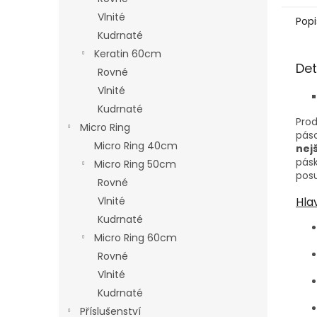
Vlnité
Popi
Kudrnaté
Keratin 60cm
Det
Rovné
Vlnité
Kudrnaté
Prod
Micro Ring
pás
Micro Ring 40cm
nej
pásk
Micro Ring 50cm
pos
Rovné
Hla
Vlnité
Kudrnaté
Micro Ring 60cm
Rovné
Vlnité
Kudrnaté
Příslušenství