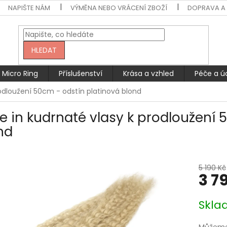
NAPIŠTE NÁM
VÝMĚNA NEBO VRÁCENÍ ZBOŽÍ
DOPRAVA A 
HLEDAT
Micro Ring
Příslušenství
Krása a vzhled
Péče a ú
rodloužení 50cm - odstín platinová blond
e in kudrnaté vlasy k prodloužení 
nd
5 190 Kč
3 7
Měrná
Skla
cena: