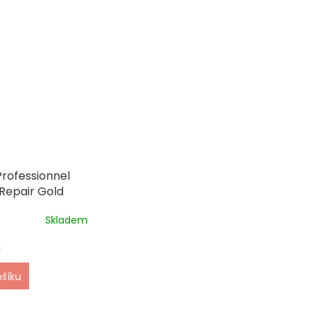
Professionnel
Repair Gold
+ Protein maska
Skladem
č
ošíku