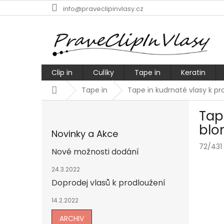
Přejít
info@praveclipinvlasy.cz
na
obsah
Clip in
Culíky
Tape in
Keratin
Domů
Tape in
Tape in kudrnaté vlasy k p
P
Tap
o
s
blo
Novinky a Akce
t
72/431
r
Nové možnosti dodání
a
n
24.3.2022
n
Doprodej vlasů k prodloužení
í
14.2.2022
p
a
ARCHIV