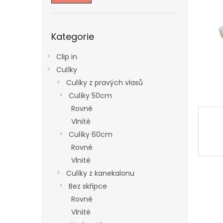
n
e
l
Přeskočit
Kategorie
kategorie
Clip in
Culíky
Culíky z pravých vlasů
Culíky 50cm
Rovné
Vlnité
Culíky 60cm
Rovné
Vlnité
Culíky z kanekalonu
Bez skřipce
Rovné
Vlnité