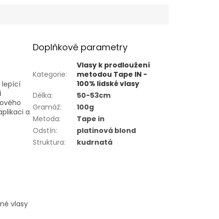
Doplňkové parametry
Vlasy k prodloužení
Kategorie
:
metodou Tape IN -
100% lidské vlasy
lepící
i
Délka
:
50-53cm
onového
Gramáž
:
100g
aplikaci a
Metoda
:
Tape in
Odstín
:
platinová blond
Struktura
:
kudrnatá
mné vlasy