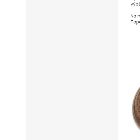
výbě
Na n
Tape