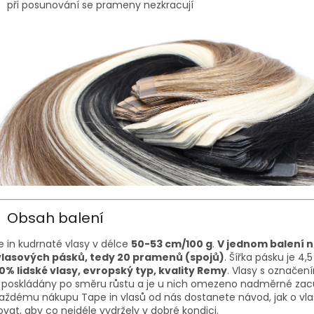
při posunování se prameny nezkracují
Obsah balení
 in kudrnaté vlasy v délce
50-53 cm/100 g
.
V jednom balení 
vlasových pásků, tedy 20 pramenů (spojů)
. Šířka pásku je 4,
00% lidské vlasy, evropský typ, kvality Remy
. Vlasy s označe
u poskládány po směru růstu a je u nich omezeno nadměrné zac
aždému nákupu Tape in vlasů od nás dostanete návod, jak o vla
vat, aby co nejdéle vydržely v dobré kondici.