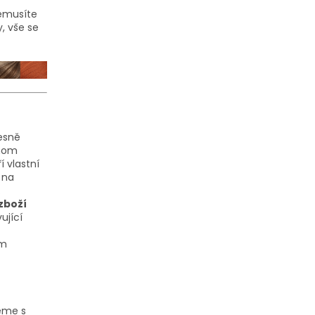
nemusíte
, vše se
řesně
dnom
 vlastní
 na
.
zboží
ující
em
eme s