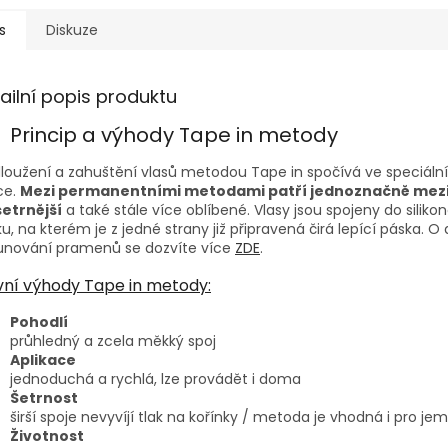
s
Diskuze
ailní popis produktu
Princip a výhody Tape in metody
loužení a zahuštění vlasů metodou Tape in spočívá ve speciální 
ce.
Mezi permanentními metodami patří jednoznačně mez
šetrnější
a také stále více oblíbené. Vlasy jsou spojeny do silik
u, na kterém je z jedné strany již připravená čirá lepící páska. O 
unování pramenů se dozvíte více
ZDE
.
vní výhody Tape in metody:
Pohodlí
průhledný a zcela měkký spoj
Aplikace
jednoduchá a rychlá, lze provádět i doma
Šetrnost
širší spoje nevyvíjí tlak na kořínky / metoda je vhodná i pro je
Životnost