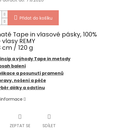
doručit do:
7.8.2026
Přidat do košíku
até Tape in vlasové pásky, 100%
é vlasy REMY
 cm / 120 g
incip a výhody Tape in metody
bsah balení
plikace a posunutí pramenů
ravy, nošení a péče
běr délky a odstínu
í informace
ZEPTAT SE
SDÍLET