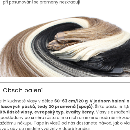
při posunování se prameny nezkracují
Obsah balení
 in kudrnaté vlasy v délce
60-63 cm/120 g
.
V jednom balení n
vlasových pásků, tedy 20 pramenů (spojů)
. Šířka pásku je 4,
00% lidské vlasy, evropský typ, kvality Remy
. Vlasy s označe
u poskládány po směru růstu a je u nich omezeno nadměrné zac
aždému nákupu Tape in vlasů od nás dostanete návod, jak o vla
vat, aby co nejdéle vydržely v dobré kondici.