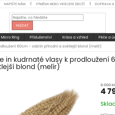
NAPIŠTE NÁM
VÝMĚNA NEBO VRÁCENÍ ZBOŽÍ
DOPRAVA A 
HLEDAT
Micro Ring
Příslušenství
Krása a vzhled
Péče a ú
odloužení 60cm - odstín přírodní a světlejší blond (melír)
e in kudrnaté vlasy k prodloužení 
lejší blond (melír)
8
6 990 K
4 7
Měrná
Skla
cena: