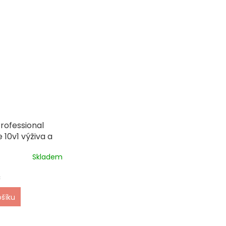
rofessional
 10v1 výživa a
 vlasů 150ml
Skladem
č
ošíku