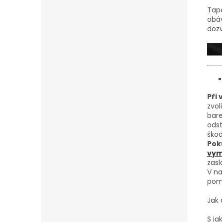
Tape
obáv
doz
Při
zvol
bare
odst
škod
Pok
vymě
zasl
V na
pom
Jak 
S j