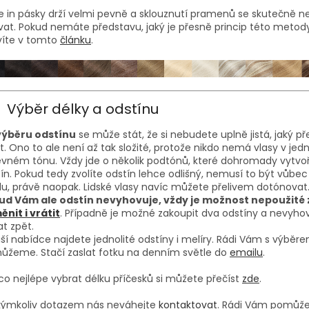
 in pásky drží velmi pevně a sklouznutí pramenů se skutečně 
at. Pokud nemáte představu, jaký je přesně princip této metody
víte v tomto
článku
.
Výběr délky a odstínu
 výběru odstínu
se může stát, že si nebudete uplně jistá, jaký p
it. Ono to ale není až tak složité, protože nikdo nemá vlasy v je
vném tónu. Vždy jde o několik podtónů, které dohromady vytvoří
ín. Pokud tedy zvolíte odstín lehce odlišný, nemusí to být vůbec
u, právě naopak. Lidské vlasy navíc můžete přelivem dotónovat
ud Vám ale odstín nevyhovuje, vždy je možnost nepoužité 
nit i vrátit
. Případně je možné zakoupit dva odstíny a nevyhov
at zpět.
ší nabídce najdete jednolité odstíny i melíry. Rádi Vám s výběr
ůžeme. Stačí zaslat fotku na denním světle do
emailu
.
co nejlépe vybrat délku příčesků si můžete přečíst
zde
.
akýmkoliv dotazem nás neváhejte
kontaktovat
. Rádi Vám pomůž