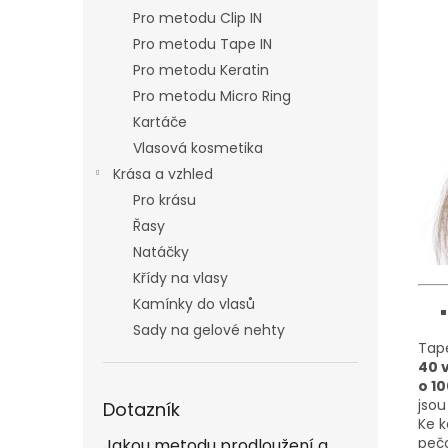
Pro metodu Clip IN
Pro metodu Tape IN
Pro metodu Keratin
Pro metodu Micro Ring
Kartáče
Vlasová kosmetika
Krása a vzhled
Pro krásu
Řasy
Natáčky
Křídy na vlasy
Kamínky do vlasů
Sady na gelové nehty
Tape
40 
o 1
jso
Dotazník
Ke k
pečo
Jakou metodu prodloužení a