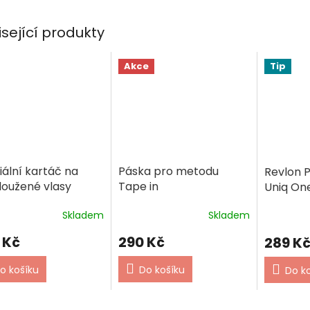
isející produkty
Akce
Tip
iální kartáč na
Páska pro metodu
Revlon P
loužené vlasy
Tape in
Uniq One
ochrana
Skladem
Skladem
 Kč
290 Kč
289 K
o košíku
Do košíku
Do k