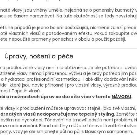
naté vlasy jsou vlněny uměle, nejedná se o panensky kudrnatý vl
u se časem narovnávat. Na tuto skutečnost se tedy nevztahuj
ětšině případů je jedno balení dostačující, nicméně záleží před
otě vlastních vlasů a požadovaném efektu. Pokud zakoupíte dvě
te nepoužité prameny ponechat v obalu a použít později.
Úpravy, nošení a péče
 o prodloužené vlasy není nic obtížného. Je ale potřeba si uvěd
ustřižené vlasy nemají přirozenou výživu a je tedy potřeba jim po
 a hydrataci
profesionální kosmetikou
. Také díky dodržování něk
idel, které jsou navíc přínosné i pro vlastní vlasy, výrazně prodlo
tnost Tape in vlasů.
éči a možnostech úprav se dozvíte více v tomto
NÁVODU
.
ké vlasy k prodloužení můžete upravovat stejně, jako své vlastn
drnatých vlasů nedoporučujeme tepelný styling
. Zaměřte 
evším na hydrataci. Tónování na tmavší odstín není problém.
ouze odbarvování. Blond odstíny můžete tónovat kvalitními silve
ony, vždy je ale smíchejte půl na půl s klasickým šamponem.