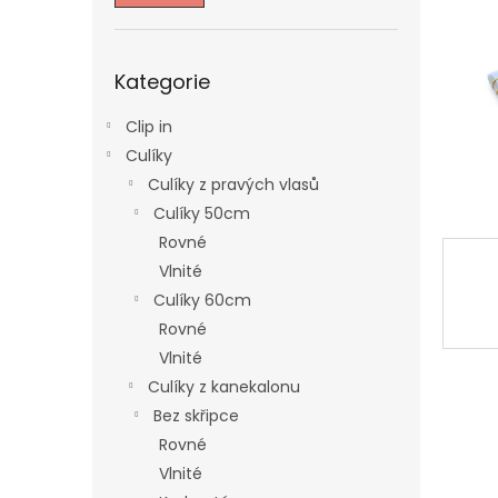
n
e
l
Přeskočit
Kategorie
kategorie
Clip in
Culíky
Culíky z pravých vlasů
Culíky 50cm
Rovné
Vlnité
Culíky 60cm
Rovné
Vlnité
Culíky z kanekalonu
Bez skřipce
Rovné
Vlnité