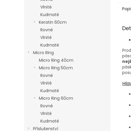
Vlnité
Popi
Kudrnaté
Keratin 60cm
Det
Rovné
Vlnité
Kudrnaté
Prod
Micro Ring
pás
Micro Ring 40cm
nej
pásk
Micro Ring 50cm
pos
Rovné
Hla
Vlnité
Kudrnaté
Micro Ring 60cm
Rovné
Vlnité
Kudrnaté
Příslušenství