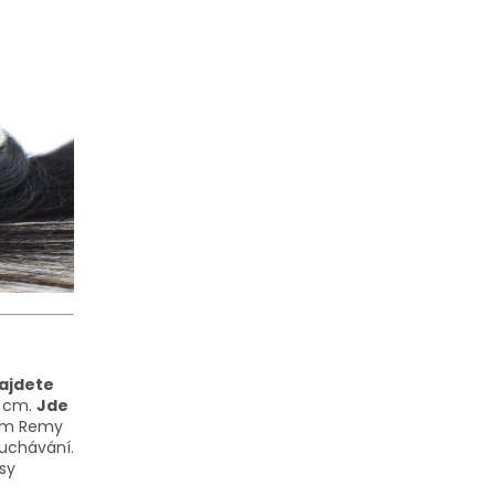
ajdete
5 cm.
Jde
ním Remy
uchávání.
sy