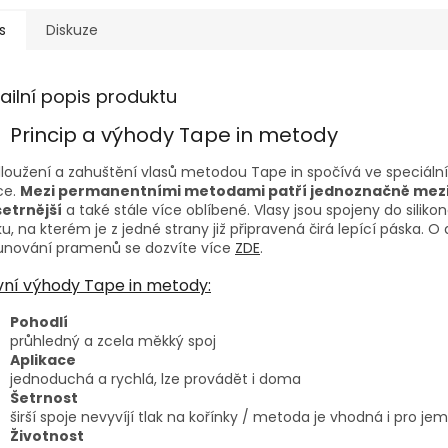
s
Diskuze
ailní popis produktu
Princip a výhody Tape in metody
loužení a zahuštění vlasů metodou Tape in spočívá ve speciální 
ce.
Mezi permanentními metodami patří jednoznačně mez
šetrnější
a také stále více oblíbené. Vlasy jsou spojeny do silik
u, na kterém je z jedné strany již připravená čirá lepící páska. O 
unování pramenů se dozvíte více
ZDE
.
vní výhody Tape in metody:
Pohodlí
průhledný a zcela měkký spoj
Aplikace
jednoduchá a rychlá, lze provádět i doma
Šetrnost
širší spoje nevyvíjí tlak na kořínky / metoda je vhodná i pro je
Životnost