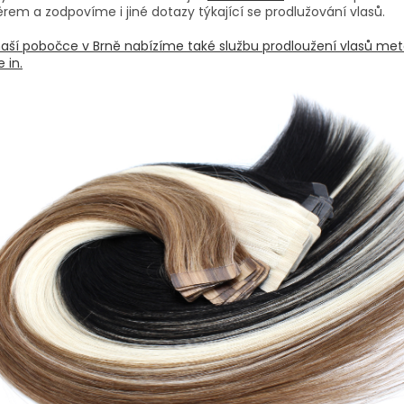
rem a zodpovíme i jiné dotazy týkající se prodlužování vlasů.
aší pobočce v Brně nabízíme také službu prodloužení vlasů me
 in.