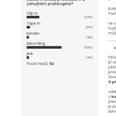
zahuštění preferujete?
Kudr
Clip in
moho
(23%)
Ve v
Tape in
(6%)
hust
může
Keratin
(4%)
Micro Ring
(63%)
jiné
Péče
(4%)
již 
Počet hlasů:
52
péči
prav
živo
O p
Lids
u
ku
před
je p
šamp