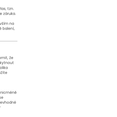
as, tzn.
e záruka.
evším na
 balení,
omit, že
skytnout
olika
užíte
í, nicméně
se
 Nevhodné
r