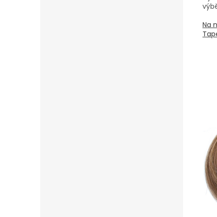
výbě
Na n
Tape