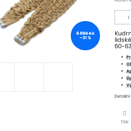
Můžeme 
Kudrn
6 990 Kč
–31 %
lidsk
60-63
Pr
O
A
Úp
Vý
Detailn
TISK