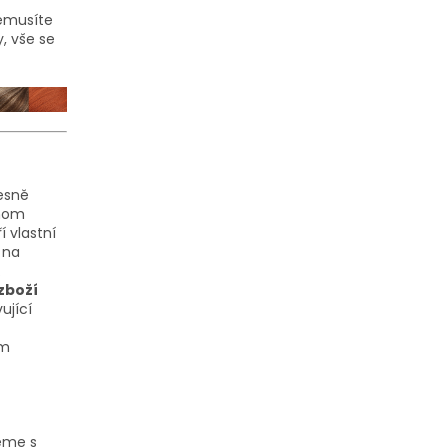
nemusíte
, vše se
řesně
dnom
 vlastní
 na
.
zboží
ující
em
eme s