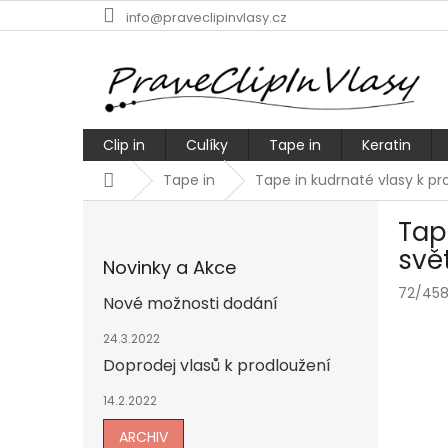
Přejít
info@praveclipinvlasy.cz
na
obsah
Clip in
Culíky
Tape in
Keratin
Domů
Tape in
Tape in kudrnaté vlasy k pr
P
Tap
o
s
svět
Novinky a Akce
t
72/45
r
Nové možnosti dodání
a
n
24.3.2022
n
Doprodej vlasů k prodloužení
í
14.2.2022
p
a
ARCHIV