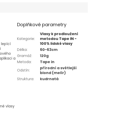
Doplňkové parametry
Vlasy k prodloužení
Kategorie
:
metodou Tape IN -
100% lidské vlasy
lepící
i
Délka
:
60-63cm
onového
Gramáž
:
120g
aplikaci a
Metoda
:
Tape in
přírodní a světlejší
Odstín
:
blond (melír)
Struktura
:
kudrnatá
mné vlasy