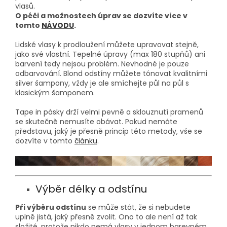
vlasů.
O péči a možnostech úprav se dozvíte více v
tomto
NÁVODU
.
Lidské vlasy k prodloužení můžete upravovat stejně,
jako své vlastní. Tepelné úpravy (max 180 stupňů) ani
barvení tedy nejsou problém. Nevhodné je pouze
odbarvování. Blond odstíny můžete tónovat kvalitními
silver šampony, vždy je ale smíchejte půl na půl s
klasickým šamponem.
Tape in pásky drží velmi pevně a sklouznutí pramenů
se skutečně nemusíte obávat. Pokud nemáte
představu, jaký je přesně princip této metody, vše se
dozvíte v tomto
článku
.
Výběr délky a odstínu
Při výběru odstínu
se může stát, že si nebudete
uplně jistá, jaký přesně zvolit. Ono to ale není až tak
složité, protože nikdo nemá vlasy v jednom barevném