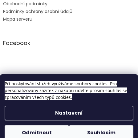
Obchodní podmínky
Podmínky ochrany osobní údajů
Mapa serveru
Facebook
Clip in sety
Při poskytování služeb využíváme soubory cookies. Pro
personalizovaný zážitek z nákupu udělte prosím souhlas se
zpracováním všech typů cookies.
Vytvořil Shoptet
Nastavení
Copyright 2026
Pravé Clip In Vlasy
. Všechna práva
Odmítnout
Souhlasím
vyhrazena.
Upravit nastavení cookies
Objednávky vytvořené do 14h odesíláme tentýž den!