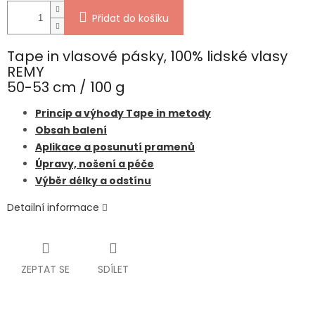
Přidat do košíku
Tape in vlasové pásky, 100% lidské vlasy
REMY
50-53 cm / 100 g
Princip a výhody Tape in metody
Obsah balení
Aplikace a posunutí pramenů
Úpravy, nošení a péče
Výběr délky a odstínu
Detailní informace
ZEPTAT SE
SDÍLET