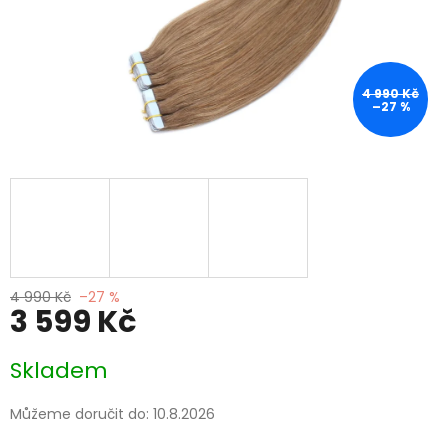
4 990 Kč
–27 %
4 990 Kč
–27 %
3 599 Kč
Měrná
Skladem
cena:
Můžeme doručit do:
10.8.2026