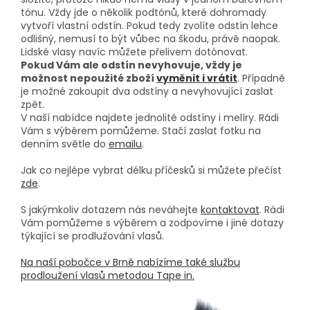
tónu. Vždy jde o několik podtónů, které dohromady
vytvoří vlastní odstín. Pokud tedy zvolíte odstín lehce
odlišný, nemusí to být vůbec na škodu, právě naopak.
Lidské vlasy navíc můžete přelivem dotónovat.
Pokud Vám ale odstín nevyhovuje, vždy je
možnost nepoužité zboží
vyměnit i vrátit
. Případně
je možné zakoupit dva odstíny a nevyhovující zaslat
zpět.
V naší nabídce najdete jednolité odstíny i melíry. Rádi
Vám s výběrem pomůžeme. Stačí zaslat fotku na
denním světle do
emailu
.
Jak co nejlépe vybrat délku příčesků si můžete přečíst
zde
.
S jakýmkoliv dotazem nás neváhejte
kontaktovat
. Rádi
Vám pomůžeme s výběrem a zodpovíme i jiné dotazy
týkající se prodlužování vlasů.
Na naší pobočce v Brně nabízíme také službu
prodloužení vlasů metodou Tape in.