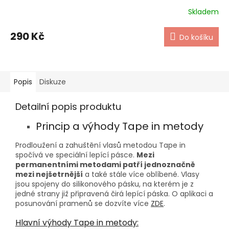
Skladem
290 Kč
Do košíku
Popis
Diskuze
Detailní popis produktu
Princip a výhody Tape in metody
Prodloužení a zahuštění vlasů metodou Tape in
spočívá ve speciální lepící pásce.
Mezi
permanentními metodami patří jednoznačně
mezi nejšetrnější
a také stále více oblíbené. Vlasy
jsou spojeny do silikonového pásku, na kterém je z
jedné strany již připravená čirá lepící páska. O aplikaci a
posunování pramenů se dozvíte více
ZDE
.
Hlavní výhody Tape in metody: