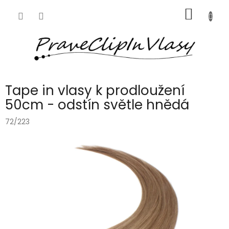
Přejít
NÁKUP
na
obsah
KOŠÍK
Tape in vlasy k prodloužení
50cm - odstín světle hnědá
72/223