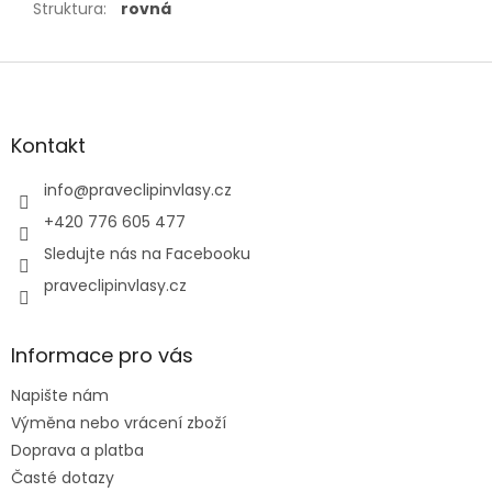
Struktura
:
rovná
Z
á
p
a
Kontakt
t
í
info
@
praveclipinvlasy.cz
+420 776 605 477
Sledujte nás na Facebooku
praveclipinvlasy.cz
Informace pro vás
Napište nám
Výměna nebo vrácení zboží
Doprava a platba
Časté dotazy