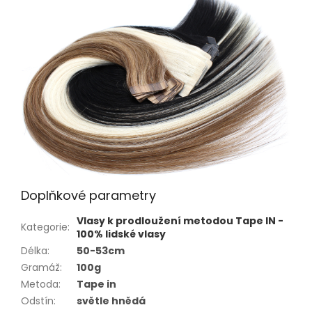
Doplňkové parametry
Vlasy k prodloužení metodou Tape IN -
Kategorie
:
100% lidské vlasy
Délka
:
50-53cm
Gramáž
:
100g
Metoda
:
Tape in
Odstín
:
světle hnědá