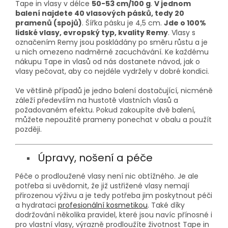
Tape in vlasy v délce
50-53 cm/100 g
.
V jednom
balení najdete 40 vlasových pásků, tedy 20
pramenů (spojů)
. Šířka pásku je 4,5 cm.
Jde o 100%
lidské vlasy, evropský typ, kvality Remy
. Vlasy s
označením Remy jsou poskládány po směru růstu a je
u nich omezeno nadměrné zacuchávání. Ke každému
nákupu Tape in vlasů od nás dostanete návod, jak o
vlasy pečovat, aby co nejdéle vydržely v dobré kondici.
Ve většině případů je jedno balení dostačující, nicméně
záleží především na hustotě vlastních vlasů a
požadovaném efektu. Pokud zakoupíte dvě balení,
můžete nepoužité prameny ponechat v obalu a použít
později.
Úpravy, nošení a péče
Péče o prodloužené vlasy není nic obtížného. Je ale
potřeba si uvědomit, že již ustřižené vlasy nemají
přirozenou výživu a je tedy potřeba jim poskytnout péči
a hydrataci
profesionální kosmetikou
. Také díky
dodržování několika pravidel, které jsou navíc přínosné i
pro vlastní vlasy, výrazně prodloužíte životnost Tape in